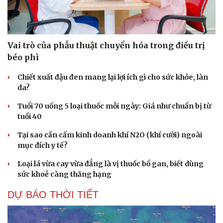
Vai trò của phẫu thuật chuyển hóa trong điều trị
béo phì
Chiết xuất đậu đen mang lại lợi ích gì cho sức khỏe, làn
da?
Tuổi 70 uống 5 loại thuốc mỗi ngày: Giá như chuẩn bị từ
tuổi 40
Tại sao cần cấm kinh doanh khí N2O (khí cười) ngoài
mục đích y tế?
Loại lá vừa cay vừa đắng là vị thuốc bổ gan, biết dùng
sức khoẻ càng thăng hạng
DỰ BÁO THỜI TIẾT