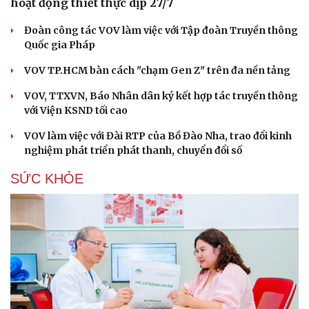
hoạt động thiết thực dịp 27/7
Đoàn công tác VOV làm việc với Tập đoàn Truyền thông
Quốc gia Pháp
VOV TP.HCM bàn cách "chạm Gen Z" trên đa nền tảng
VOV, TTXVN, Báo Nhân dân ký kết hợp tác truyền thông
với Viện KSND tối cao
VOV làm việc với Đài RTP của Bồ Đào Nha, trao đổi kinh
nghiệm phát triển phát thanh, chuyển đổi số
SỨC KHỎE