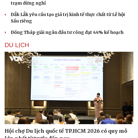
trạm dừng nghỉ
Đắk Lắk yêu cầu tạo giá trị kinh tế thực chất từ Lễ hội
Sầu riêng
Đồng Tháp giải ngân đầu tư công đạt 44% kế hoạch
DU LỊCH
Sức khỏe
Đời sống
Dinh dưỡng - món ngon
Nhà đẹp
Cây thuốc
Blog
Sản phụ khoa
Tình yêu - Gia đình
Nhi khoa
Nam khoa
Làm đẹp - giảm cân
Phòng mạch online
Ăn sạch sống khỏe
Hội chợ Du lịch quốc tế TP.HCM 2026 có quy mô