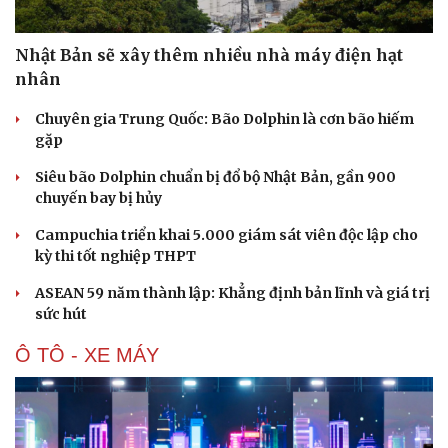
Nhật Bản sẽ xây thêm nhiều nhà máy điện hạt
nhân
Chuyên gia Trung Quốc: Bão Dolphin là cơn bão hiếm
gặp
Siêu bão Dolphin chuẩn bị đổ bộ Nhật Bản, gần 900
chuyến bay bị hủy
Campuchia triển khai 5.000 giám sát viên độc lập cho
kỳ thi tốt nghiệp THPT
ASEAN 59 năm thành lập: Khẳng định bản lĩnh và giá trị
sức hút
Ô TÔ - XE MÁY
Du lịch
Podcast
Tư vấn
Câu chuyện thời sự
Săn Tour
Đọc truyện đêm khuya
check-in
Cửa sổ tình yêu
Kể chuyện cho bé