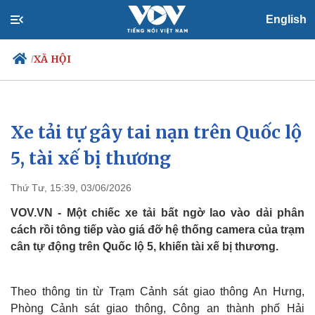
English
XÃ HỘI
/
Xe tải tự gây tai nạn trên Quốc lộ
Chính trị
Xã hội
Đảng
Tin 24h
5, tài xế bị thương
Tổ chức nhân sự
Dự báo thời tiết
Quốc hội
Giáo dục
Thứ Tư, 15:39, 03/06/2026
Nhận diện sự thật
Dấu ấn VOV
Việc làm
VOV.VN - Một chiếc xe tải bất ngờ lao vào dải phân
Biển đảo
cách rồi tông tiếp vào giá đỡ hệ thống camera của trạm
cân tự động trên Quốc lộ 5, khiến tài xế bị thương.
Theo thông tin từ Trạm Cảnh sát giao thông An Hưng,
Phòng Cảnh sát giao thông, Công an thành phố Hải