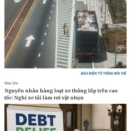
Vụ án
Vũ khí
Tin nóng
Việt Nam
Tư vấn luật
Phân tích