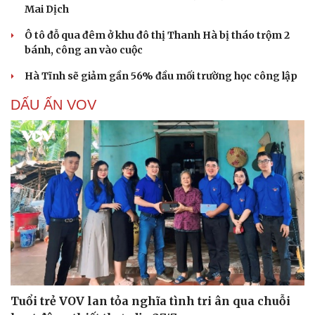
Mai Dịch
Ô tô đỗ qua đêm ở khu đô thị Thanh Hà bị tháo trộm 2
bánh, công an vào cuộc
Hà Tĩnh sẽ giảm gần 56% đầu mối trường học công lập
DẤU ẤN VOV
Tuổi trẻ VOV lan tỏa nghĩa tình tri ân qua chuỗi
Cải chính