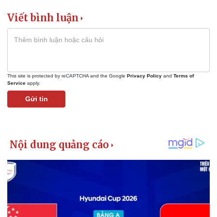
Viết bình luận
This site is protected by reCAPTCHA and the Google
Privacy Policy
and
Terms of
Service
apply.
Gửi tin
Kinh tế
Thị trường
Bất động sản
Giá vàng
Khởi nghiệp
Tiêu dùng
Tỷ giá
Chứng khoán