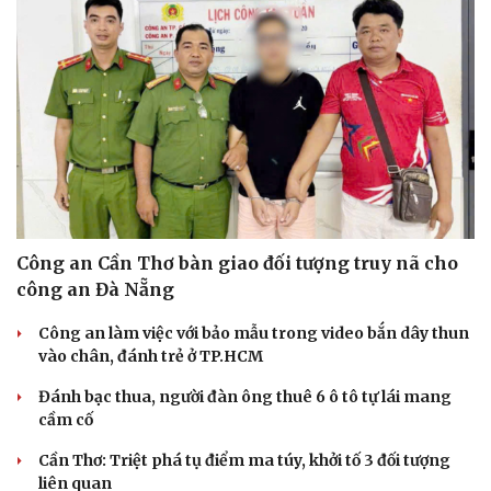
Công an Cần Thơ bàn giao đối tượng truy nã cho
công an Đà Nẵng
Văn hóa
Giải trí
Công an làm việc với bảo mẫu trong video bắn dây thun
Sân khấu - Điện ảnh
Nghệ sĩ
vào chân, đánh trẻ ở TP.HCM
Văn học
Thời trang
Đánh bạc thua, người đàn ông thuê 6 ô tô tự lái mang
Âm nhạc
Sao Việt
cầm cố
Di sản
Cần Thơ: Triệt phá tụ điểm ma túy, khởi tố 3 đối tượng
liên quan