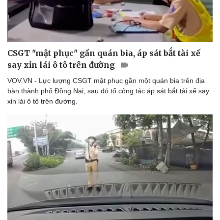
Thể thao
Ô tô - Xe máy
Bóng đá
Ô tô
Lịch thi đấu bóng đá
Xe máy
Thế giới thể thao
Tư vấn
eSports
CSGT "mật phục" gần quán bia, áp sát bắt tài xế
Hậu trường
say xỉn lái ô tô trên đường
VOV.VN - Lực lượng CSGT mật phục gần một quán bia trên địa
bàn thành phố Đồng Nai, sau đó tổ công tác áp sát bắt tài xế say
xỉn lái ô tô trên đường.