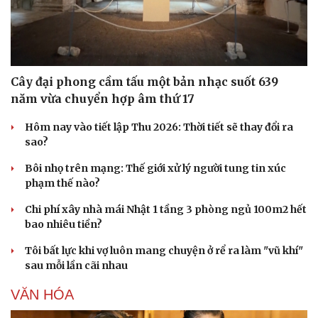
Doanh nghiệp
Công nghệ
Cây đại phong cầm tấu một bản nhạc suốt 639
Thông tin doanh nghiệp
Sành điệu
năm vừa chuyển hợp âm thứ 17
Doanh nghiệp 24h
Tin Công nghệ
Doanh nhân
Trải nghiệm
Hôm nay vào tiết lập Thu 2026: Thời tiết sẽ thay đổi ra
Vì cộng đồng
Chuyển đổi số
sao?
Bôi nhọ trên mạng: Thế giới xử lý người tung tin xúc
phạm thế nào?
Chi phí xây nhà mái Nhật 1 tầng 3 phòng ngủ 100m2 hết
bao nhiêu tiền?
Tôi bất lực khi vợ luôn mang chuyện ở rể ra làm "vũ khí"
sau mỗi lần cãi nhau
VĂN HÓA