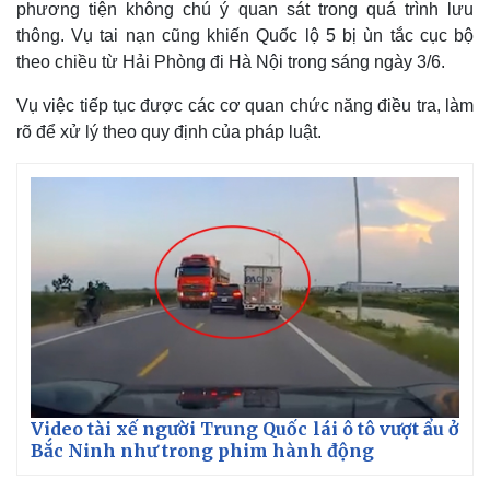
phương tiện không chú ý quan sát trong quá trình lưu
thông. Vụ tai nạn cũng khiến Quốc lộ 5 bị ùn tắc cục bộ
theo chiều từ Hải Phòng đi Hà Nội trong sáng ngày 3/6.
Vụ việc tiếp tục được các cơ quan chức năng điều tra, làm
rõ để xử lý theo quy định của pháp luật.
Thế giới
Multimedia
Quan sát
Video
Cuộc sống đó đây
Ảnh
Hồ sơ
E-Magazine
Infographic
Video tài xế người Trung Quốc lái ô tô vượt ẩu ở
Bắc Ninh như trong phim hành động