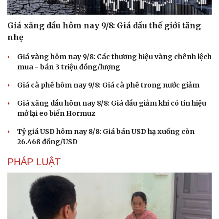
Giá xăng dầu hôm nay 9/8: Giá dầu thế giới tăng
nhẹ
Giá vàng hôm nay 9/8: Các thương hiệu vàng chênh lệch
mua - bán 3 triệu đồng/lượng
Giá cà phê hôm nay 9/8: Giá cà phê trong nước giảm
Giá xăng dầu hôm nay 8/8: Giá dầu giảm khi có tín hiệu
mở lại eo biển Hormuz
Tỷ giá USD hôm nay 8/8: Giá bán USD hạ xuống còn
26.468 đồng/USD
Văn hóa
Giải trí
Sân khấu - Điện ảnh
Nghệ sĩ
PHÁP LUẬT
Văn học
Thời trang
Âm nhạc
Sao Việt
Di sản