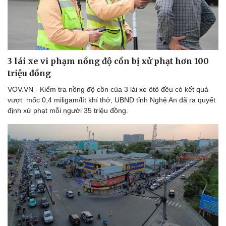
Thể thao
Ô tô - Xe máy
Bóng đá
Ô tô
Lịch thi đấu bóng đá
Xe máy
Thế giới thể thao
Tư vấn
eSports
3 lái xe vi phạm nồng độ cồn bị xử phạt hơn 100
Hậu trường
triệu đồng
VOV.VN - Kiểm tra nồng độ cồn của 3 lái xe ôtô đều có kết quả
vượt mốc 0,4 miligam/lít khí thở, UBND tỉnh Nghệ An đã ra quyết
định xử phạt mỗi người 35 triệu đồng.