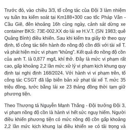
Trước đó, vào chiều 3/3, tổ công tác của Đội 3 làm nhiệm
vụ tuần tra kiểm soát tại Km188+300 cao tốc Pháp Vân -
Cầu Giẽ, đên khoảng 16h cùng ngày, cảnh sát dừng xe
container BKS: 73E-002.XX do lái xe H.V.T. (SN 1983; quê
Quảng Bình) điều khiển. Sau khi kiểm tra giấy tờ theo quy
định, tổ công tác tiến hành đo nồng độ cồn đối với tài xế T.
và phát hiện mức vi phạm “khủng”. Kết quả đo nồng độ cồn
của anh T. là 0,877 mg/L khí thở. Đây là mức vi phạm rất
cao, gấp khoảng 2,2 lần mức xử lý vi phạm kịch khung quy
định tại nghị định 168/2024. Với hành vi vi phạm trên, tổ
công tác CSGT đã lập biên bản xử phạt tài xế T. mức 35
triệu đồng, tước bằng lái xe 23 tháng đồng thời tạm giữ
phương tiện.
Theo Thượng tá Nguyễn Mạnh Thắng - Đội trưởng Đội 3,
vi phạm nồng độ cồn là hành vi hết sức nguy hiểm. Người
điều khiển phương tiện có mức nồng độ cồn gấp khoảng
2,2 lần mức kịch khung lại điều khiển xe có tải trọng và