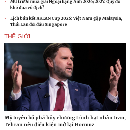
MU trước mùa giải Ngoại hạng Anh 2026/2027: Quỷ đỏ
khó đua vô địch?
Lịch bán kết ASEAN Cup 2026: Việt Nam gặp Malaysia,
Thái Lan đối đầu Singapore
THẾ GIỚI
Du lịch
Podcast
Tư vấn
Câu chuyện thời sự
Săn Tour
Đọc truyện đêm khuya
Mỹ tuyên bố phá hủy chương trình hạt nhân Iran,
check-in
Cửa sổ tình yêu
Tehran nêu điều kiện mở lại Hormuz
Kể chuyện cho bé