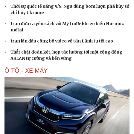
Hạt giống tâm hồn
Thời sự quốc tế sáng 9/8: Nga dùng bom lượn phá hủy sở
chỉ huy Ukraine
Iran đưa ra yêu sách với Mỹ trước khi eo biển Hormuz
mở lại
Iran lần đầu công bố video về tân Lãnh tụ tối cao
Thắt chặt đoàn kết, hợp tác hướng tới một cộng đồng
ASEAN tự cường và bền vững
Ô TÔ - XE MÁY