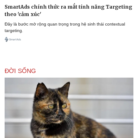
SmartAds chính thức ra mắt tính năng Targeting
theo 'cảm xúc'
Đây là bước mở rộng quan trọng trong hệ sinh thái contextual
Doanh nghiệp
Công nghệ
targeting.
Thông tin doanh nghiệp
Sành điệu
Doanh nghiệp 24h
Tin Công nghệ
Doanh nhân
Trải nghiệm
Vì cộng đồng
Chuyển đổi số
ĐỜI SỐNG