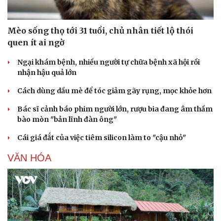
Mèo sống thọ tới 31 tuổi, chủ nhân tiết lộ thói
quen ít ai ngờ
Ngại khám bệnh, nhiều người tự chữa bệnh xã hội rồi
nhận hậu quả lớn
Cách dùng dầu mè để tóc giảm gãy rụng, mọc khỏe hơn
Bác sĩ cảnh báo phim người lớn, rượu bia đang âm thầm
bào mòn "bản lĩnh đàn ông"
Cái giá đắt của việc tiêm silicon làm to "cậu nhỏ"
VĂN HÓA