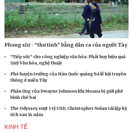
Phong slư - “thư tình” bằng dân ca của người Tày
“Tiếp sức” cho công nghiệp văn hóa: Phát huy hiệu quả
Quỹ Văn hóa, nghệ thuật
Phó huyện trưởng của Hàn Quốc quảng bá lễ hội truyền
thống ở miền Tây
Phản ứng của Dwayne Johnson khi Moana bị giới phê
bình chê bai
The Odyssey vượt 1 tỷ USD, Christopher Nolan tái lập kỳ
tích sau 14 năm
KINH TẾ