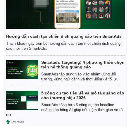
Hướng dẫn cách tạo chiến dịch quảng cáo trên SmartAds
Tham khảo ngay trọn bộ hướng dẫn cách tạo một chiến dịch quảng
cáo mới trên SmartAds.
Smartads Targeting: 4 phương thức chọn
trên hệ thống quảng cáo
SmartAds tập trung vào việc nhắm đúng đối
tượng, đúng ngữ cảnh và thời điểm để tối ưu.
5 công cụ tạo tiêu đề và mô tả quảng cáo
cho thương hiệu 2026
Kinh tế
Thị trường
SmartAds tổng hợp 5 công cụ tạo headline
Bất động sản
Giá vàng
quảng cáo bằng AI giúp tiết kiệm thời gian và tối
ưu.
Khởi nghiệp
Tiêu dùng
Tỷ giá
Chứng khoán