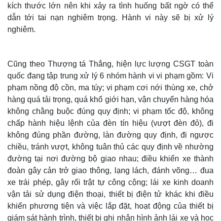
kích thước lớn nên khi xảy ra tình huống bất ngờ có thể
dẫn tới tai nạn nghiêm trọng. Hành vi này sẽ bị xử lý
nghiêm.
Cũng theo Thượng tá Thắng, hiện lực lượng CSGT toàn
quốc đang tập trung xử lý 6 nhóm hành vi vi phạm gồm: Vi
phạm nồng độ cồn, ma túy; vi phạm cơi nới thùng xe, chở
hàng quá tải trọng, quá khổ giới hạn, vận chuyển hàng hóa
không chằng buộc đúng quy định; vi phạm tốc độ, không
chấp hành hiệu lệnh của đèn tín hiệu (vượt đèn đỏ), đi
không đúng phần đường, làn đường quy định, đi ngược
Thế giới
Multimedia
chiều, tránh vượt, không tuân thủ các quy định về nhường
Quan sát
Video
đường tại nơi đường bộ giao nhau; điều khiển xe thành
Cuộc sống đó đây
Ảnh
đoàn gây cản trở giao thông, lạng lách, đánh võng… đua
Hồ sơ
E-Magazine
xe trái phép, gây rối trật tự công cộng; lái xe kinh doanh
Infographic
vận tải sử dụng điện thoại, thiết bị điện tử khác khi điều
khiển phương tiện và việc lắp đặt, hoạt động của thiết bị
giám sát hành trình, thiết bị ghi nhận hình ảnh lái xe và học