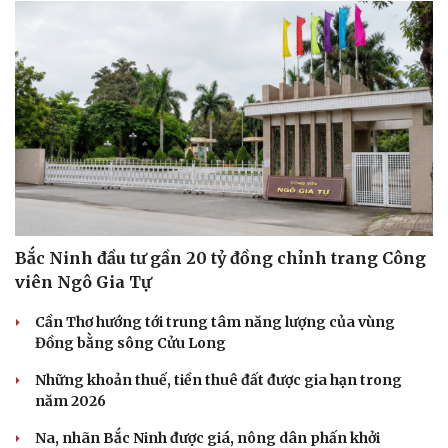
Sức khỏe
Đời sống
Dinh dưỡng - món ngon
Nhà đẹp
Cây thuốc
Blog
Sản phụ khoa
Tình yêu - Gia đình
Nhi khoa
Bắc Ninh đầu tư gần 20 tỷ đồng chỉnh trang Công
Nam khoa
viên Ngô Gia Tự
Làm đẹp - giảm cân
Phòng mạch online
Cần Thơ hướng tới trung tâm năng lượng của vùng
Ăn sạch sống khỏe
Đồng bằng sông Cửu Long
Những khoản thuế, tiền thuê đất được gia hạn trong
năm 2026
Na, nhãn Bắc Ninh được giá, nông dân phấn khởi