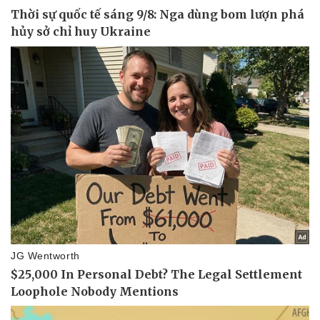
Vụ án
Vũ khí
Tin nóng
Việt Nam
Tư vấn luật
Phân tích