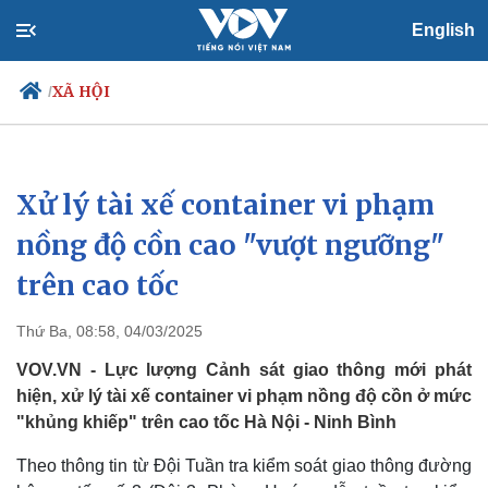
English
XÃ HỘI
/
Xử lý tài xế container vi phạm
Chính trị
Xã hội
Đảng
Tin 24h
nồng độ cồn cao "vượt ngưỡng"
Tổ chức nhân sự
Dự báo thời tiết
trên cao tốc
Quốc hội
Giáo dục
Nhận diện sự thật
Dấu ấn VOV
Việc làm
Thứ Ba, 08:58, 04/03/2025
Biển đảo
VOV.VN - Lực lượng Cảnh sát giao thông mới phát
hiện, xử lý tài xế container vi phạm nồng độ cồn ở mức
"khủng khiếp" trên cao tốc Hà Nội - Ninh Bình
Theo thông tin từ Đội Tuần tra kiểm soát giao thông đường