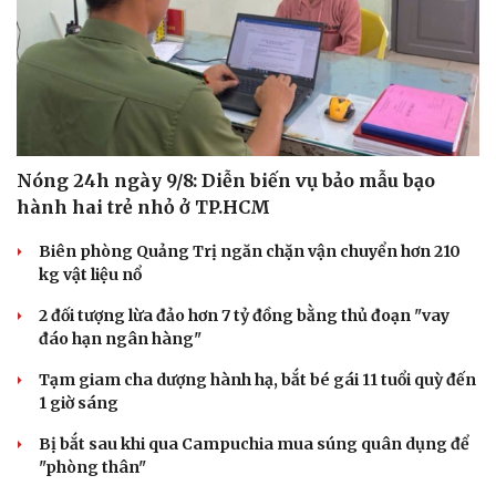
Nóng 24h ngày 9/8: Diễn biến vụ bảo mẫu bạo
hành hai trẻ nhỏ ở TP.HCM
Biên phòng Quảng Trị ngăn chặn vận chuyển hơn 210
kg vật liệu nổ
2 đối tượng lừa đảo hơn 7 tỷ đồng bằng thủ đoạn "vay
đáo hạn ngân hàng"
Tạm giam cha dượng hành hạ, bắt bé gái 11 tuổi quỳ đến
1 giờ sáng
Bị bắt sau khi qua Campuchia mua súng quân dụng để
"phòng thân"