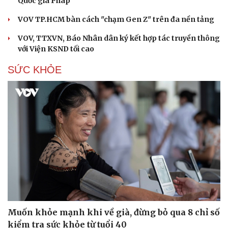
Quốc gia Pháp
VOV TP.HCM bàn cách "chạm Gen Z" trên đa nền tảng
VOV, TTXVN, Báo Nhân dân ký kết hợp tác truyền thông
với Viện KSND tối cao
SỨC KHỎE
Muốn khỏe mạnh khi về già, đừng bỏ qua 8 chỉ số
kiểm tra sức khỏe từ tuổi 40