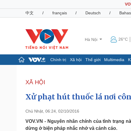
VO
中文
/
français
/
Deutsch
/
Bahas
26°C
Hà Nội
Chính trị
Xã hội
Thế giới
Multimedia
K
Chính trị
Xã hội
Đảng
Tin 24h
XÃ HỘI
Tổ chức nhân sự
Dự báo thời tiết
Quốc hội
Giáo dục
Xử phạt hút thuốc lá nơi côn
Nhận diện sự thật
Dấu ấn VOV
Việc làm
Biển đảo
Chủ Nhật, 06:24, 02/10/2016
Pháp luật
Quân sự - Quốc phòng
VOV.VN - Nguyên nhân chính của tình trạng nà
dừng ở biện pháp nhắc nhở và cảnh cáo.
Vụ án
Vũ khí