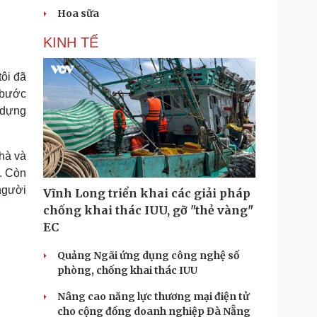
Hoa sữa
KINH TẾ
ôi đã
 bước
 dựng
nhà và
h. Còn
 người
Vĩnh Long triển khai các giải pháp
chống khai thác IUU, gỡ "thẻ vàng"
EC
Quảng Ngãi ứng dụng công nghệ số
phòng, chống khai thác IUU
Nâng cao năng lực thương mại điện tử
cho cộng đồng doanh nghiệp Đà Nẵng