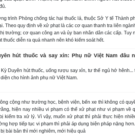
 đủ.
g trình Phòng chống tác hại thuốc lá, thuộc Sở Y tế Thành p
ại. Theo quy định về xử phạt là các cơ quan thanh tra liên ngàn
thị trường; cơ quan công an và ủy ban nhân dân các cấp. Tuy 
t thuốc diễn ra quá nhanh nên khó kiểm soát hết.
yên hút thuốc và say xỉn: Phụ nữ Việt Nam đâu 
ỳ Duyên hút thuốc, uống rượu say xỉn, tư thế ngủ hớ hênh... 
 diện cho hình ảnh phụ nữ Việt Nam.
công cộng như trường học, bệnh viện, bến xe thì không có quy
 rằng, hiện nay nhiều vi phạm có thể xử phạt như vi phạm về 
ị kiểm tra xử lý. Vì vậy, muốn xử phạt thì phải thực hiện nhiề
ng hợp tiếp tục vi phạm thì phải áp dụng biện pháp nặng hơn.
 bị bài bản thì mới nghiêm, mới hiệu quả