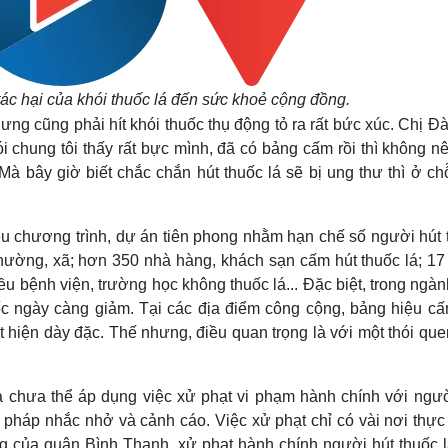
ác hại của khói thuốc lá đến sức khoẻ cộng đồng.
ưng cũng phải hít khói thuốc thụ động tỏ ra rất bức xúc. Chị Đ
i chung tôi thấy rất bực mình, đã có bảng cấm rồi thì không n
à bây giờ biết chắc chắn hút thuốc lá sẽ bị ung thư thì ở ch
ều chương trình, dự án tiên phong nhằm hạn chế số người hút 
phường, xã; hơn 350 nhà hàng, khách sạn cấm hút thuốc lá; 17
ều bệnh viện, trường học không thuốc lá... Đặc biệt, trong ngàn
uốc ngày càng giảm. Tại các địa điểm công cộng, bảng hiệu cấ
uất hiện dày đặc. Thế nhưng, điều quan trọng là với một thói qu
là chưa thể áp dụng việc xử phạt vi phạm hành chính với ngườ
 pháp nhắc nhở và cảnh cáo. Việc xử phạt chỉ có vài nơi thực 
của quận Bình Thạnh, xử phạt hành chính người hút thuốc l