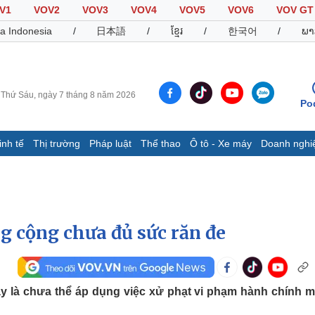
V1
VOV2
VOV3
VOV4
VOV5
VOV6
VOV GT
a Indonesia
/
日本語
/
ខ្មែរ
/
한국어
/
ພາ
Thứ Sáu, ngày 7 tháng 8 năm 2026
Po
inh tế
Thị trường
Pháp luật
Thể thao
Ô tô - Xe máy
Doanh nghi
Thế giới
Multimedia
K
Quan sát
Video
B
Cuộc sống đó đây
Ảnh
K
Hồ sơ
E-Magazine
g cộng chưa đủ sức răn đe
Infographic
Thể thao
Ô tô - Xe máy
D
y là chưa thể áp dụng việc xử phạt vi phạm hành chính m
Bóng đá
Ô tô
T