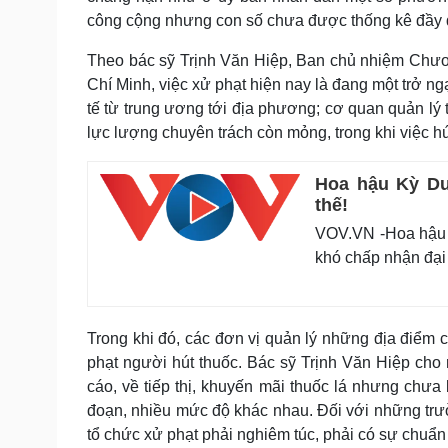
công cộng nhưng con số chưa được thống kê đầy
Theo bác sỹ Trịnh Văn Hiệp, Ban chủ nhiệm Chươn
Chí Minh, việc xử phạt hiện nay là đang một trở ng
tế từ trung ương tới địa phương; cơ quan quản lý 
lực lượng chuyên trách còn mỏng, trong khi việc hú
Hoa hậu Kỳ Du
thế!
VOV.VN -Hoa hậu K
khó chấp nhận đại
Trong khi đó, các đơn vị quản lý những địa điểm 
phạt người hút thuốc. Bác sỹ Trịnh Văn Hiệp cho
cáo, về tiếp thị, khuyến mãi thuốc lá nhưng chưa b
đoạn, nhiều mức độ khác nhau. Đối với những trườ
tổ chức xử phạt phải nghiêm túc, phải có sự chuẩn