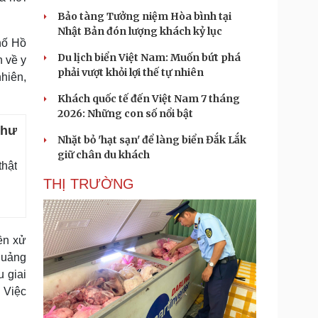
Bảo tàng Tưởng niệm Hòa bình tại
Nhật Bản đón lượng khách kỷ lục
hố Hồ
Du lịch biển Việt Nam: Muốn bứt phá
h về y
phải vượt khỏi lợi thế tự nhiên
nhiên,
Khách quốc tế đến Việt Nam 7 tháng
2026: Những con số nổi bật
như
Nhặt bỏ 'hạt sạn' để làng biển Đắk Lắk
giữ chân du khách
thật
THỊ TRƯỜNG
ền xử
quảng
u giai
 Việc