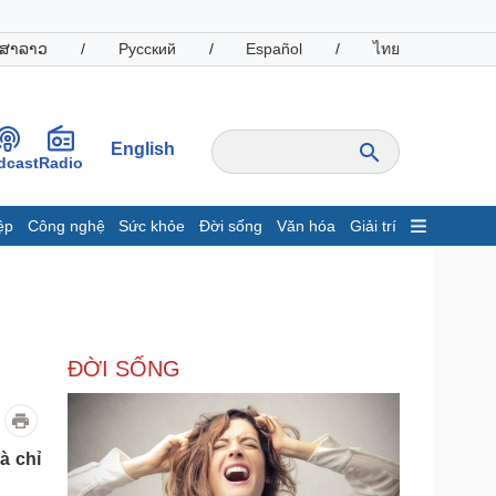
ສາລາວ
/
Русский
/
Español
/
ไทย
English
dcast
Radio
ệp
Công nghệ
Sức khỏe
Đời sống
Văn hóa
Giải trí
inh tế
Thị trường
ất động sản
Giá vàng
hởi nghiệp
Tiêu dùng
Tỷ giá
ĐỜI SỐNG
Chứng khoán
Giá cà phê
oanh nghiệp
Công nghệ
à chỉ
hông tin doanh nghiệp
Sành điệu