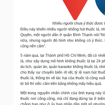
Nhiều người chưa ý thức được t
Điều này khiến nhiều người không hút thuốc lá, nh
Quyên, một người dân ở quận Bình Thạnh nói:
“Nó
nữa, nhưng người đó hình như không có ý thức. M
cũng nên cấm”.
5 năm qua, tại Thành phố Hồ Chí Minh, đã có nhi
lá, như xây dựng mô hình không thuốc lá tại 24 
du lịch, quán ăn, quán karaoke không thuốc lá; nhi
cho thấy sự chuyển biến rõ rệt, tỷ lệ nam hút th
thuốc lá, thông tin về tác hại của thuốc lá cũng x
từ bỏ thì việc cấm trên bảng không mấy hiệu quả.
Một trong nguyên nhân chính của tình trạng này 
thuốc nơi công cộng, mà chỉ đang dừng lại ở biện
chẳng hạn như ở ủy ban nhân dân một số phường 