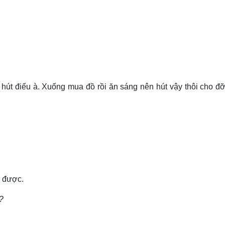
 hút điếu à. Xuống mua đồ rồi ăn sáng nên hút vậy thôi cho đ
u được.
?