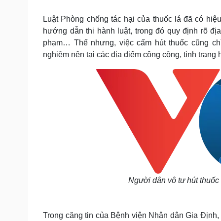
Tin nóng
Việt Nam
Tư vấn luật
Phân tích
Luật Phòng chống tác hại của thuốc lá đã có hi
hướng dẫn thi hành luật, trong đó quy định rõ địa
phạm… Thế nhưng, việc cấm hút thuốc cũng chỉ 
Sức khỏe
Đời sống
nghiêm nên tại các địa điểm công cộng, tình trạng h
Dinh dưỡng - món ngon
Nhà đẹp
Cây thuốc
Blog
Sản phụ khoa
Tình yêu - Gia đình
Nhi khoa
Nam khoa
Làm đẹp - giảm cân
Phòng mạch online
Ăn sạch sống khỏe
Cải chính
Người dân vô tư hút thuốc
T
rong căng tin của Bệnh viện Nhân dân Gia Định,