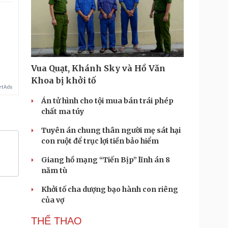
Vua Quạt, Khánh Sky và Hồ Văn
Khoa bị khởi tố
Án tử hình cho tội mua bán trái phép
chất ma túy
Tuyên án chung thân người mẹ sát hại
con ruột để trục lợi tiền bảo hiểm
Giang hồ mạng “Tiến Bịp” lĩnh án 8
năm tù
Khởi tố cha dượng bạo hành con riêng
của vợ
THỂ THAO