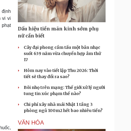
Doanh nghiệp 24h
Tin Công nghệ
Doanh nhân
Trải nghiệm
 định
ì cộng đồng
Chuyển đổi số
 vi vi
 phạt
Dấu hiệu tiền mãn kinh sớm phụ
u lịch
Podcast
nữ cần biết
Tư vấn
Câu chuyện thời sự
Săn Tour
Đọc truyện đêm khuya
Cây đại phong cầm tấu một bản nhạc
heck-in
Cửa sổ tình yêu
suốt 639 năm vừa chuyển hợp âm thứ
Kể chuyện cho bé
17
Hạt giống tâm hồn
Hôm nay vào tiết lập Thu 2026: Thời
tiết sẽ thay đổi ra sao?
Bôi nhọ trên mạng: Thế giới xử lý người
tung tin xúc phạm thế nào?
Chi phí xây nhà mái Nhật 1 tầng 3
phòng ngủ 100m2 hết bao nhiêu tiền?
VĂN HÓA
huốc,