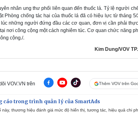
ên nhân ung thư phổi liên quan đến thuốc lá. Tỷ lệ người chế
t Phòng chống tác hại của thuốc lá đã có hiệu lực từ tháng 5
lúc những người đứng đầu các cơ quan, đơn vị cần phải thực
á tại nơi công cộng một cách nghiêm túc. Cơ quan chức năng ph
công cộng./.
Kim Dung/VOV TP
 dõi VOV.VN trên
Thêm VOV trên Goo
g cáo trong trình quản lý của SmartAds
 này, thương hiệu đánh giá mức độ hiển thị, tương tác, hiệu quả chi ph