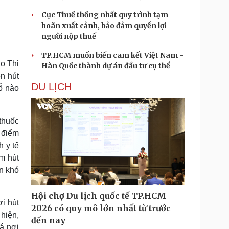
Cục Thuế thống nhất quy trình tạm
hoãn xuất cảnh, bảo đảm quyền lợi
người nộp thuế
TP.HCM muốn biến cam kết Việt Nam -
ào Thị
Hàn Quốc thành dự án đầu tư cụ thể
ên hút
DU LỊCH
ỗ nào
thuốc
 điểm
h y tế
m hút
en khó
Hội chợ Du lịch quốc tế TP.HCM
i hút
2026 có quy mô lớn nhất từ trước
hiện,
đến nay
á nơi