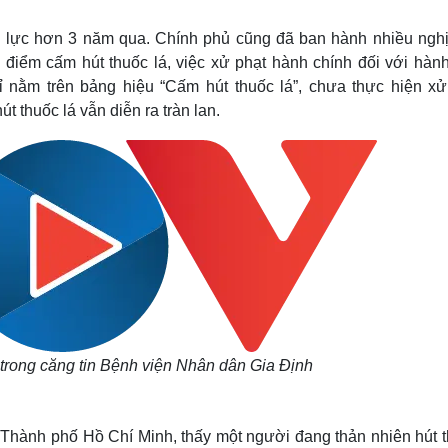
Lịch thi đấu bóng đá
Xe máy
Thế giới thể thao
Tư vấn
ệu lực hơn 3 năm qua. Chính phủ cũng đã ban hành nhiều nghị
eSports
V
 điểm cấm hút thuốc lá, việc xử phạt hành chính đối với hành
Hậu trường
nằm trên bảng hiệu “Cấm hút thuốc lá”, chưa thực hiện xử
Văn hóa
Giải trí
D
út thuốc lá vẫn diễn ra tràn lan.
Sân khấu - Điện ảnh
Nghệ sĩ
Văn học
Thời trang
Âm nhạc
Sao Việt
c
Di sản
 trong căng tin Bệnh viện Nhân dân Gia Định
 Thành phố Hồ Chí Minh, thấy một người đang thản nhiên hút t