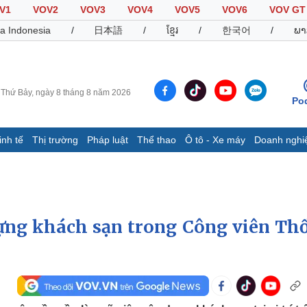
V1
VOV2
VOV3
VOV4
VOV5
VOV6
VOV GT
a Indonesia
/
日本語
/
ខ្មែរ
/
한국어
/
ພາ
Thứ Bảy, ngày 8 tháng 8 năm 2026
Po
inh tế
Thị trường
Pháp luật
Thể thao
Ô tô - Xe máy
Doanh nghi
Thế giới
Multimedia
K
Quan sát
Video
B
Cuộc sống đó đây
Ảnh
K
Hồ sơ
E-Magazine
dựng khách sạn trong Công viên Th
Infographic
Thể thao
Ô tô - Xe máy
D
Bóng đá
Ô tô
T