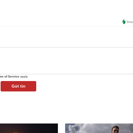
ms of Service
apply.
Gửi tin