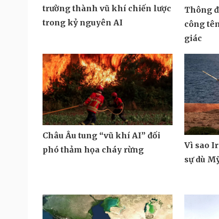
trường thành vũ khí chiến lược
Thông đi
trong kỷ nguyên AI
công tê
giác
Châu Âu tung “vũ khí AI” đối
Vì sao I
phó thảm họa cháy rừng
sự dù M