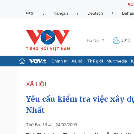
VO
中文
/
français
/
Deutsch
/
Bahas
29°C
Hà Nội
Chính trị
Xã hội
Thế giới
Multimedia
K
Chính trị
Xã hội
Đảng
Tin 24h
XÃ HỘI
Tổ chức nhân sự
Dự báo thời tiết
Quốc hội
Giáo dục
Yêu cầu kiểm tra việc xây 
Nhận diện sự thật
Dấu ấn VOV
Việc làm
Nhất
Biển đảo
Pháp luật
Quân sự - Quốc phòng
Thứ Ba, 19:41, 24/02/2009
Vụ án
Vũ khí