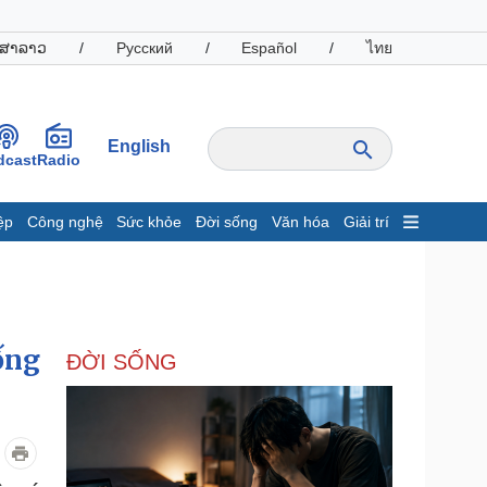
ສາລາວ
/
Русский
/
Español
/
ไทย
English
dcast
Radio
ệp
Công nghệ
Sức khỏe
Đời sống
Văn hóa
Giải trí
inh tế
Thị trường
ất động sản
Giá vàng
hởi nghiệp
Tiêu dùng
Tỷ giá
ống
ĐỜI SỐNG
Chứng khoán
Giá cà phê
oanh nghiệp
Công nghệ
hông tin doanh nghiệp
Sành điệu