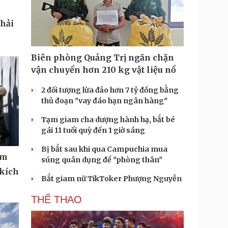
phải
Biên phòng Quảng Trị ngăn chặn
vận chuyển hơn 210 kg vật liệu nổ
2 đối tượng lừa đảo hơn 7 tỷ đồng bằng
thủ đoạn "vay đáo hạn ngân hàng"
Tạm giam cha dượng hành hạ, bắt bé
gái 11 tuổi quỳ đến 1 giờ sáng
Bị bắt sau khi qua Campuchia mua
ệm
súng quân dụng để "phòng thân"
 kích
Bắt giam nữ TikToker Phượng Nguyễn
THỂ THAO