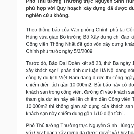
Phó Thủ tướng Thường trực Nguyễn Sinh Hùng y
Tin nóng
Việt Nam
phù hợp với Quy hoạch xây dựng đã được d
Tư vấn luật
Phân tích
nghiên cứu không.
Theo thông báo của Văn phòng Chính phủ tại C
Sức khỏe
Đời sống
Hùng vừa giao Bộ trưởng Bộ Xây dựng chỉ đạo kiể
Dinh dưỡng - món ngon
Nhà đẹp
Công viên Thống Nhất để góp vốn xây dựng khách
Cây thuốc
Blog
Chính phủ trước ngày 5/3/2009.
Sản phụ khoa
Tình yêu - Gia đình
Nhi khoa
Trước đó, Báo Đại Đoàn kết số 23, thứ Ba ngày 1
Nam khoa
xây khách sạn!" phản ánh dư luận Hà Nội đang nón
Làm đẹp - giảm cân
công ty du lịch Việt Nam đang được thi công ngà
Phòng mạch online
Ăn sạch sống khỏe
chiếm diện tích gần 10.000m2. Bài báo này có đo
khách sạn trong công viên, đường đi vào khách sạ
Cải chính
tham gia dự án này sẽ lấn chiếm dần Công viên T
10.000m2 thì không gian sử dụng của khách sạn 
khách sạn này chiếm dụng gần 1/10 diện tích".
Phó Thủ tướng Thường trực Nguyễn Sinh Hùng yêu 
với Quy hoạch xây dựng đã được duyệt và Quy ho