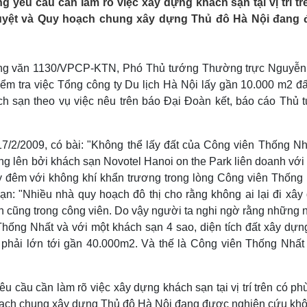
êu cầu cần làm rõ việc xây dựng khách sạn tại vị trí tr
Lịch thi đấu bóng đá
Xe máy
uyệt và Quy hoạch chung xây dựng Thủ đô Hà Nội đang
Thế giới thể thao
Tư vấn
eSports
V
Hậu trường
ông văn 1130/VPCP-KTN, Phó Thủ tướng Thường trực Nguyễn
Văn hóa
Giải trí
D
m tra việc Tổng công ty Du lịch Hà Nội lấy gần 10.000 m2 đấ
Sân khấu - Điện ảnh
Nghệ sĩ
 sạn theo vụ việc nêu trên báo Đại Đoàn kết, báo cáo Thủ 
Văn học
Thời trang
Âm nhạc
Sao Việt
c
Di sản
7/2/2009, có bài: "Không thể lấy đất của Công viên Thống Nh
g lên bởi khách sạn Novotel Hanoi on the Park liên doanh với
y đêm với không khí khẩn trương trong lòng Công viên Thống 
ạn: "Nhiều nhà quy hoạch đô thị cho rằng không ai lại đi xây
n cũng trong công viên. Do vậy người ta nghi ngờ rằng những 
hống Nhất và với một khách sạn 4 sao, diện tích đất xây dựn
phải lớn tới gần 40.000m2. Và thế là Công viên Thống Nhất 
cầu cần làm rõ việc xây dựng khách sạn tại vị trí trên có ph
ạch chung xây dựng Thủ đô Hà Nội đang được nghiên cứu khôn