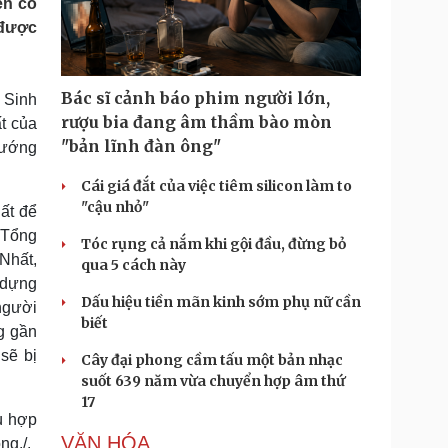
ên có
Doanh nghiệp 24h
Tin Công nghệ
 được
Doanh nhân
Trải nghiệm
ì cộng đồng
Chuyển đổi số
Bác sĩ cảnh báo phim người lớn,
 Sinh
u lịch
Podcast
rượu bia đang âm thầm bào mòn
t của
Tư vấn
Câu chuyện thời sự
"bản lĩnh đàn ông"
tướng
Săn Tour
Đọc truyện đêm khuya
heck-in
Cửa sổ tình yêu
Cái giá đắt của việc tiêm silicon làm to
Kể chuyện cho bé
"cậu nhỏ"
ất để
Hạt giống tâm hồn
 Tổng
Tóc rụng cả nắm khi gội đầu, đừng bỏ
Nhất,
qua 5 cách này
 dựng
Dấu hiệu tiền mãn kinh sớm phụ nữ cần
người
biết
g gần
sẽ bị
Cây đại phong cầm tấu một bản nhạc
suốt 639 năm vừa chuyển hợp âm thứ
17
ù hợp
VĂN HÓA
g./.