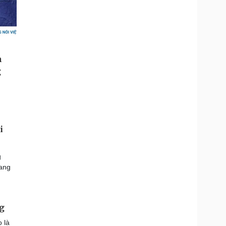
i
g
rang
ng
 là