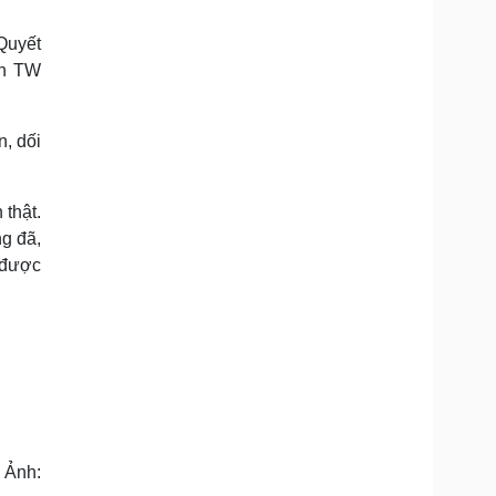
Doanh nghiệp 24h
Tin Công nghệ
Doanh nhân
Trải nghiệm
Quyết
ì cộng đồng
Chuyển đổi số
ên TW
u lịch
Podcast
, dối
Tư vấn
Câu chuyện thời sự
Săn Tour
Đọc truyện đêm khuya
heck-in
Cửa sổ tình yêu
 thật.
Kể chuyện cho bé
ng đã,
Hạt giống tâm hồn
t được
Ảnh: