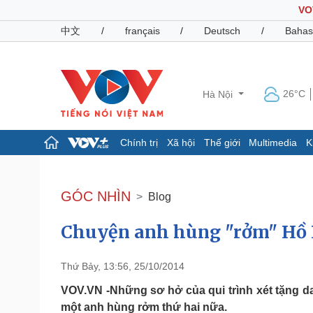
VO
中文
/
français
/
Deutsch
/
Bahas
26°C
Hà Nội
Chính trị
Xã hội
Thế giới
Multimedia
K
Chính trị
Xã hội
Đảng
Tin 24h
GÓC NHÌN
Blog
Tổ chức nhân sự
Dự báo thời tiết
Quốc hội
Giáo dục
Chuyện anh hùng "rởm" Hồ X
Nhận diện sự thật
Dấu ấn VOV
Việc làm
Biển đảo
Thứ Bảy, 13:56, 25/10/2014
Pháp luật
Quân sự - Quốc phòng
VOV.VN -Những sơ hở của qui trình xét tặng 
Vụ án
Vũ khí
một anh hùng rởm thứ hai nữa.