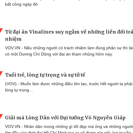
bất công ngày đó
Từ đại án Vinalines suy ngẫm về những liên đới tr
nhiệm
VOV.VN - Nếu những người có trách nhiệm làm đúng phận sự thì l
có một Dương Chí Dũng với đại án tham nhũng hôm nay.
Tuổi trẻ, lòng tự trọng và sự tử tế
(VOV) - Muốn làm được những điều lớn lao, trước hết người ta phải
lòng tự trọng…
Giải mã Lòng Dân với Đại tướng Võ Nguyên Giáp
VOV.VN - Nhân dân mong những gì tốt đẹp mà ông và những người
lớp đầu của thời đại Hồ Chí Minh tạo ra sẽ được gìn giữ, lan truyền.