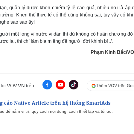
ạo, quản lý được khen chiếm tỷ lệ cao quá, nhiều nơi là áp đ
ường. Khen thế thực tế có thể cũng không sai, tuy vậy có khi
nghe sao sao ấy!
người một lòng vì nước vì dân thì dù không có huân chương đỏ
ợc lại, thì chỉ làm bia miệng để người đời khinh bỉ ./.
Phạm Kinh Bắc/V
 dõi VOV.VN trên
Thêm VOV trên Goo
 cáo Native Article trên hệ thống SmartAds
u để nắm vị trí, quy cách nội dung, cách thiết lập và tối ưu.