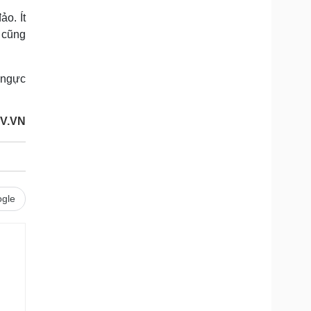
ảo. Ít
 cũng
 ngực
OV.VN
gle