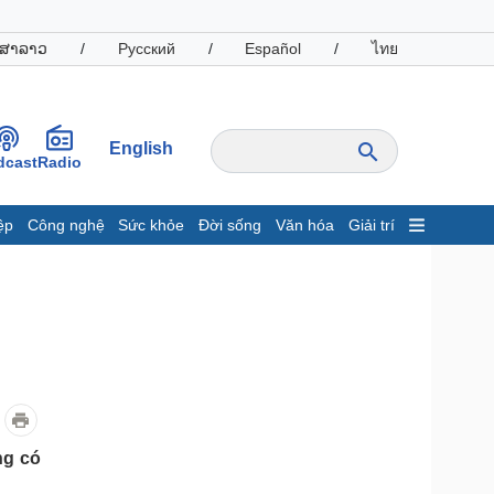
ສາລາວ
/
Русский
/
Español
/
ไทย
English
dcast
Radio
ệp
Công nghệ
Sức khỏe
Đời sống
Văn hóa
Giải trí
inh tế
Thị trường
ất động sản
Giá vàng
hởi nghiệp
Tiêu dùng
Tỷ giá
Chứng khoán
Giá cà phê
oanh nghiệp
Công nghệ
ng có
hông tin doanh nghiệp
Sành điệu