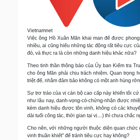
Vietnamnet
Việc ông Hồ Xuân Mãn khai man để được phong a
nhiều, ai cũng hiểu những tác động rất tiêu cực c
đó, và thực ra là còn những danh hiệu khác nữa?
Theo tinh thần thông báo của Ủy ban Kiểm tra Tru
cho ông Mãn phải chịu trách nhiệm. Quan trọng 
triệt để, nhằm đảm bảo không có một anh hùng rởm
Sự trơ tráo của vị cán bộ cao cấp này khiến tôi c
như lâu nay, danh-vọng-có-chứng-nhận được nhiều 
kèm danh hiệu được tôn vinh, không có các khuyến 
dài tuổi công tác, thời gian tại vị…) thì chưa chắc
Cho nên, với những người thuộc diện quan chức có
vinh thuần khiết” để tránh tiêu cực hay không?