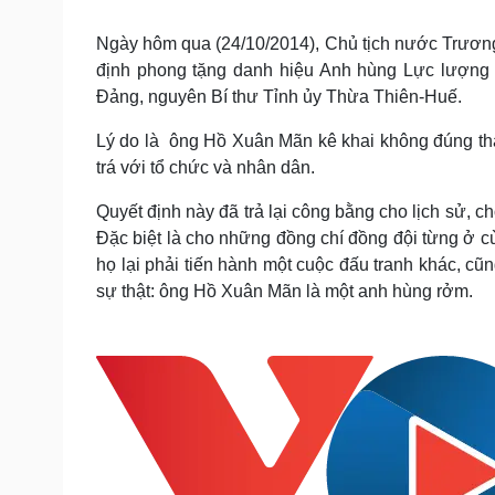
Tin nóng
Việt Nam
Tư vấn luật
Phân tích
Ngày hôm qua (24/10/2014), Chủ tịch nước Trươn
định phong tặng danh hiệu Anh hùng Lực lượng
Đảng, nguyên Bí thư Tỉnh ủy Thừa Thiên-Huế.
Sức khỏe
Đời sống
Lý do là ông Hồ Xuân Mãn kê khai không đúng thàn
Dinh dưỡng - món ngon
Nhà đẹp
trá với tổ chức và nhân dân.
Cây thuốc
Blog
Sản phụ khoa
Tình yêu - Gia đình
Quyết định này đã trả lại công bằng cho lịch sử, c
Nhi khoa
Đặc biệt là cho những đồng chí đồng đội từng ở cù
Nam khoa
họ lại phải tiến hành một cuộc đấu tranh khác, cũ
Làm đẹp - giảm cân
Phòng mạch online
sự thật: ông Hồ Xuân Mãn là một anh hùng rởm.
Ăn sạch sống khỏe
Cải chính