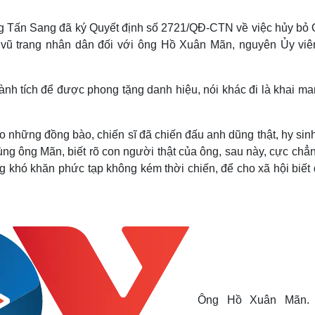
Lịch thi đấu bóng đá
Xe máy
Thế giới thể thao
Tư vấn
g Tấn Sang đã ký Quyết định số 2721/QĐ-CTN về việc hủy bỏ 
eSports
V
 vũ trang nhân dân đối với ông Hồ Xuân Mãn, nguyên Ủy vi
Hậu trường
Văn hóa
Giải trí
D
h tích để được phong tặng danh hiệu, nói khác đi là khai man
Sân khấu - Điện ảnh
Nghệ sĩ
Văn học
Thời trang
Âm nhạc
Sao Việt
c
ho những đồng bào, chiến sĩ đã chiến đấu anh dũng thật, hy sinh
Di sản
ng ông Mãn, biết rõ con người thật của ông, sau này, cực chẳ
ng khó khăn phức tạp không kém thời chiến, để cho xã hội biế
Ông Hồ Xuân Mãn. 