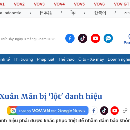
V1
VOV2
VOV3
VOV4
VOV5
VOV6
VOV GT
a Indonesia
/
日本語
/
ខ្មែរ
/
한국어
/
ພາ
Thứ Bảy, ngày 8 tháng 8 năm 2026
Po
inh tế
Thị trường
Pháp luật
Thể thao
Ô tô - Xe máy
Doanh nghi
Thế giới
Multimedia
K
Quan sát
Video
B
Cuộc sống đó đây
Ảnh
K
Hồ sơ
E-Magazine
uân Mãn bị 'lột' danh hiệu
Infographic
Thể thao
Ô tô - Xe máy
D
danh hiệu phải được khắc phục triệt để nhằm đảm bảo khô
Bóng đá
Ô tô
T