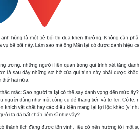
nh hùng là một bê bối thi đua khen thưởng. Không cần phân
ủa vụ bê bối này. Làm sao mà ông Mãn lại có được danh hiệu c
ng ương, những người liên quan trong qui trình xét tặng danh
hơn là sau đây những sơ hở của qui trình này phải được khắc
 thứ hai nữa.
ứ thắc mắc: Sao người ta lại có thể say danh vọng đến mức ấy
người dùng như một công cụ để thăng tiến và tư lợi. Có lẽ, n
khích vật chất hay các điều kiện mang lại lợi lộc khác (ví n
 người ta đã bất chấp liêm sỉ như vậy?
 thành tích đáng được tôn vinh, liệu có nên hướng tới một sự