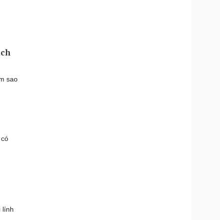
ách
àm sao
 có
 lính