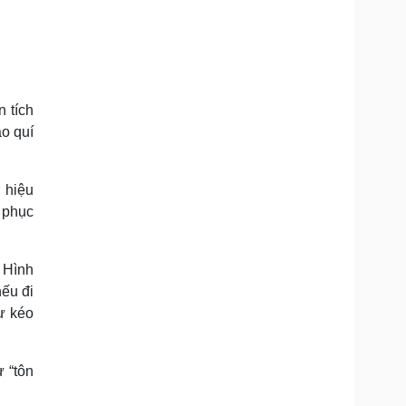
 tích
ao quí
 hiệu
 phục
? Hình
ếu đi
hư kéo
 “tôn