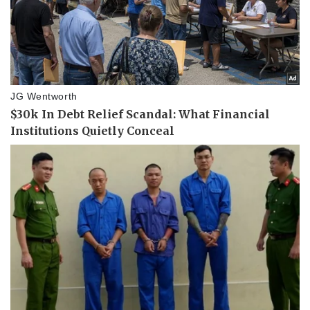
Văn hóa
Giải trí
Sân khấu - Điện ảnh
Nghệ sĩ
Văn học
Thời trang
Âm nhạc
Sao Việt