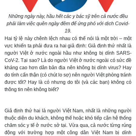
Những ngày này, hầu hết các y bác sỹ trên cả nước đều
phải làm việc quên ngày đêm để ứng phó với dịch Covid-
19.
Thế giới
Multimedia
Hai tỷ lệ này chênh lệch nhau có thể nói là một trời – một
Quan sát
Video
vực khiến ta phải đưa ra hai giả định: Giả định thứ nhất là
Cuộc sống đó đây
Ảnh
người Việt ở nước ngoài hầu như không bị dính SARS-
Hồ sơ
E-Magazine
Infographic
CoV-2. Tại sao? Là do người Việt ở nước ngoài có sức đề
kháng cao hơn dân bản địa nên không bị dính virus? Hay
do tính cẩn thận (có chút lo sợ) nên người Việt phòng tránh
được tốt? Hay là có nhưng do tôi (và các bạn) không có
thông tin nên không biết?
Giả định thứ hai là người Việt Nam, nhất là những người
thuộc diện du khách, không thể hoặc khó tiếp cận hệ thống
chăm sóc y tế ở nước sở tại. Vừa qua, cả nước từng rúng
động với trường hợp một công dân Việt Nam bị dính