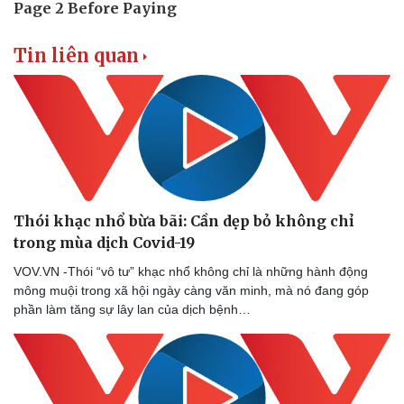
Tin liên quan
Thói khạc nhổ bừa bãi: Cần dẹp bỏ không chỉ
Du lịch
Podcast
trong mùa dịch Covid-19
Tư vấn
Câu chuyện thời sự
VOV.VN -Thói “vô tư” khạc nhổ không chỉ là những hành động
Săn Tour
Đọc truyện đêm khuya
mông muội trong xã hội ngày càng văn minh, mà nó đang góp
check-in
Cửa sổ tình yêu
phần làm tăng sự lây lan của dịch bệnh…
Kể chuyện cho bé
Hạt giống tâm hồn