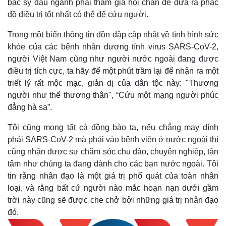
bác sỹ đầu ngành phải tham gia hội chẩn đề đưa ra phác
Bất động sản
Giá vàng
đồ điều trị tốt nhất có thể để cứu người.
Khởi nghiệp
Tiêu dùng
Tỷ giá
Trong một biển thông tin dồn dập cập nhật về tình hình sức
Chứng khoán
khỏe của các bệnh nhân dương tính virus SARS-CoV-2,
Giá cà phê
người Việt Nam cũng như người nước ngoài đang được
điều trị tích cực, ta hãy để một phút trầm lại để nhận ra một
triết lý rất mộc mạc, giản dị của dân tộc này: "Thương
người như thể thương thân", “Cứu một mạng người phúc
đẳng hà sa”.
Tôi cũng mong tất cả đồng bào ta, nếu chẳng may dính
phải SARS-CoV-2 mà phải vào bệnh viện ở nước ngoài thì
cũng nhận được sự chăm sóc chu đáo, chuyên nghiệp, tận
tâm như chúng ta đang dành cho các bạn nước ngoài. Tôi
tin rằng nhân đạo là một giá trị phổ quát của toàn nhân
loại, và rằng bất cứ người nào mắc hoạn nạn dưới gầm
trời này cũng sẽ được che chở bởi những giá trị nhân đạo
đó.