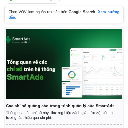
Chọn VOV làm nguồn ưu tiên trên
Google Search
.
Xem hướng
dẫn.
Thể thao
Ô tô - Xe máy
Bóng đá
Ô tô
Lịch thi đấu bóng đá
Xe máy
Thế giới thể thao
Tư vấn
eSports
Hậu trường
Các chỉ số quảng cáo trong trình quản lý của SmartAds
Thông qua các chỉ số này, thương hiệu đánh giá mức độ hiển thị,
tương tác, hiệu quả chi phí.