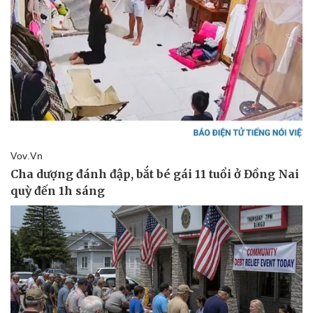
Cây thuốc
Blog
Sản phụ khoa
Tình yêu - Gia đình
Nhi khoa
Nam khoa
Làm đẹp - giảm cân
Phòng mạch online
Ăn sạch sống khỏe