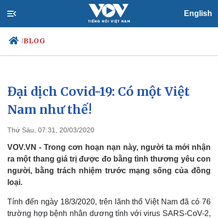
English
BLOG
/
Đại dịch Covid-19: Có một Việt
Chính trị
Xã hội
Đảng
Tin 24h
Nam như thế!
Tổ chức nhân sự
Dự báo thời tiết
Quốc hội
Giáo dục
Thứ Sáu, 07:31, 20/03/2020
Nhận diện sự thật
Dấu ấn VOV
Việc làm
VOV.VN - Trong cơn hoạn nạn này, người ta mới nhận
Biển đảo
ra một thang giá trị được đo bằng tình thương yêu con
người, bằng trách nhiệm trước mạng sống của đồng
loại.
Tính đến ngày 18/3/2020, trên lãnh thổ Việt Nam đã có 76
trường hợp bệnh nhân dương tính với virus SARS-CoV-2,