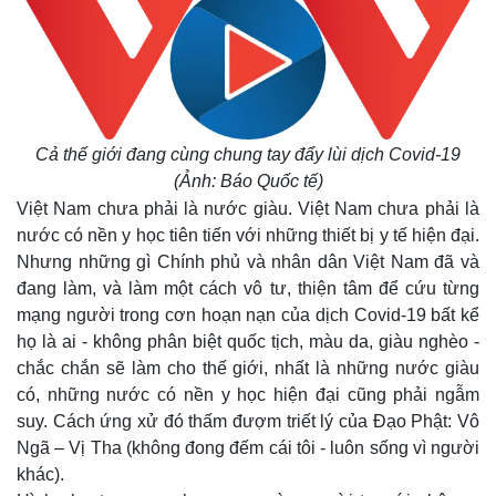
Cả thế giới đang cùng chung tay đẩy lùi dịch Covid-19
(Ảnh: Báo Quốc tế)
Việt Nam chưa phải là nước giàu. Việt Nam chưa phải là
nước có nền y học tiên tiến với những thiết bị y tế hiện đại.
Nhưng những gì Chính phủ và nhân dân Việt Nam đã và
đang làm, và làm một cách vô tư, thiện tâm để cứu từng
mạng người trong cơn hoạn nạn của dịch Covid-19 bất kể
họ là ai - không phân biệt quốc tịch, màu da, giàu nghèo -
chắc chắn sẽ làm cho thế giới, nhất là những nước giàu
Pháp luật
Quân sự - Quốc phòng
có, những nước có nền y học hiện đại cũng phải ngẫm
Vụ án
Vũ khí
suy. Cách ứng xử đó thấm đượm triết lý của Đạo Phật: Vô
Tin nóng
Việt Nam
Tư vấn luật
Phân tích
Ngã – Vị Tha (không đong đếm cái tôi - luôn sống vì người
khác).