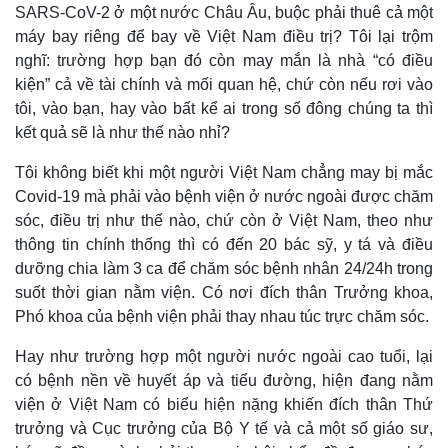
SARS-CoV-2 ở một nước Châu Âu, buộc phải thuê cả một
máy bay riêng để bay về Việt Nam điều trị? Tôi lại trộm
nghĩ: trường hợp bạn đó còn may mắn là nhà “có điều
kiện” cả về tài chính và mối quan hệ, chứ còn nếu rơi vào
tôi, vào bạn, hay vào bất kể ai trong số đông chúng ta thì
kết quả sẽ là như thế nào nhỉ?
Tôi không biết khi một người Việt Nam chẳng may bị mắc
Covid-19 mà phải vào bệnh viện ở nước ngoài được chăm
sóc, điều trị như thế nào, chứ còn ở Việt Nam, theo như
thông tin chính thống thì có đến 20 bác sỹ, y tá và điều
dưỡng chia làm 3 ca để chăm sóc bệnh nhân 24/24h trong
suốt thời gian nằm viện. Có nơi đích thân Trưởng khoa,
Phó khoa của bệnh viện phải thay nhau túc trực chăm sóc.
Hay như trường hợp một người nước ngoài cao tuổi, lại
có bệnh nền về huyết áp và tiểu đường, hiện đang nằm
viện ở Việt Nam có biểu hiện nặng khiến đích thân Thứ
trưởng và Cục trưởng của Bộ Y tế và cả một số giáo sư,
Kinh tế
Thị trường