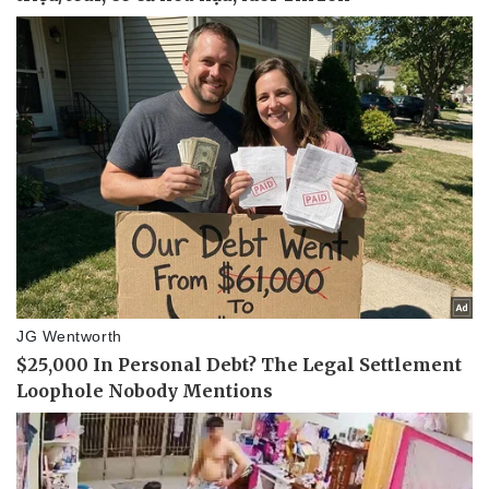
Sức khỏe
Đời sống
Dinh dưỡng - món ngon
Nhà đẹp