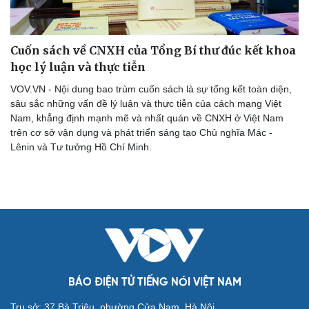
Du lịch
Podcast
Cuốn sách về CNXH của Tổng Bí thư đúc kết khoa
Tư vấn
Câu chuyện thời sự
học lý luận và thực tiễn
Săn Tour
Đọc truyện đêm khuya
VOV.VN - Nội dung bao trùm cuốn sách là sự tổng kết toàn diện,
check-in
Cửa sổ tình yêu
sâu sắc những vấn đề lý luận và thực tiễn của cách mạng Việt
Kể chuyện cho bé
Nam, khẳng định mạnh mẽ và nhất quán về CNXH ở Việt Nam
Hạt giống tâm hồn
trên cơ sở vận dụng và phát triển sáng tạo Chủ nghĩa Mác -
Lênin và Tư tưởng Hồ Chí Minh.
BÁO ĐIỆN TỬ TIẾNG NÓI VIỆT NAM
Trụ sở: 37 Bà Triệu, phường Cửa Nam, Hà Nội