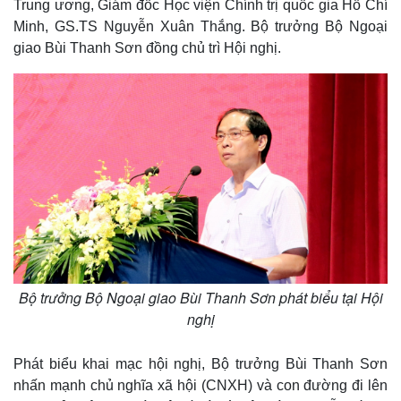
Trung ương, Giám đốc Học viện Chính trị quốc gia Hồ Chí
Minh, GS.TS Nguyễn Xuân Thắng. Bộ trưởng Bộ Ngoại
giao Bùi Thanh Sơn đồng chủ trì Hội nghị.
Thế giới
Multimedia
Quan sát
Video
Cuộc sống đó đây
Ảnh
Hồ sơ
E-Magazine
Bộ trưởng Bộ Ngoại giao Bùi Thanh Sơn phát biểu tại Hội
Infographic
nghị
Phát biểu khai mạc hội nghị, Bộ trưởng Bùi Thanh Sơn
nhấn mạnh chủ nghĩa xã hội (CNXH) và con đường đi lên