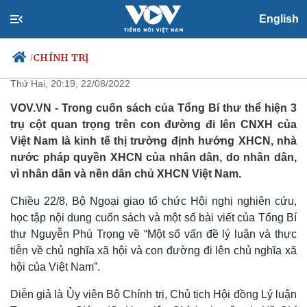
English
3 trụ cột quan trọng trên con
đường đi lên CNXH của Việt Nam
CHÍNH TRỊ
/
Thứ Hai, 20:19, 22/08/2022
VOV.VN - Trong cuốn sách của Tổng Bí thư thể hiện 3
trụ cột quan trọng trên con đường đi lên CNXH của
Chính trị
Xã hội
Việt Nam là kinh tế thị trường định hướng XHCN, nhà
Đảng
Tin 24h
nước pháp quyền XHCN của nhân dân, do nhân dân,
Tổ chức nhân sự
Dự báo thời tiết
vì nhân dân và nền dân chủ XHCN Việt Nam.
Quốc hội
Giáo dục
Nhận diện sự thật
Dấu ấn VOV
Chiều 22/8, Bộ Ngoại giao tổ chức Hội nghị nghiên cứu,
Việc làm
học tập nội dung cuốn sách và một số bài viết của Tổng Bí
Biển đảo
thư Nguyễn Phú Trọng về “Một số vấn đề lý luận và thực
tiễn về chủ nghĩa xã hội và con đường đi lên chủ nghĩa xã
hội của Việt Nam”.
Diễn giả là Ủy viên Bộ Chính trị, Chủ tịch Hội đồng Lý luận