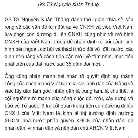
GS.TS Nguyễn Xuân Thắng
GS.TS Nguyễn Xuân Thắng dành thời gian chia sẻ sâu
rộng về các vấn đề lớn đặt ra: về CNXH và việc Việt Nam
lựa chọn con đường đi lên CNXH cũng như về mô hình
CNXH của Việt Nam, trong đó nhận định rõ bối cảnh tình
hình bên ngoài, cơ hội và thách thức đối với đất nước, xác
định nền tảng và cách tiếp cận mới về tầm nhìn, mục tiêu
phát triển của đất nước sau 35 năm đổi mới...
Ông cũng nhấn mạnh hai nhân tố quyết định sự thành
công của cách mạng Việt Nam là sự lãnh đạo của Đảng và
việc lấy dân làm gốc, nhân dân là trung tâm, là chủ thể, là
cội nguồn sức mạnh của công cuộc đổi mới, xây dựng và
Thể thao
Ô tô - Xe máy
bảo vệ Tổ quốc; 3 trụ cột quan trọng trên con đường đi lên
Bóng đá
Ô tô
Lịch thi đấu bóng đá
Xe máy
CNXH của Việt Nam là kinh tế thị trường định hướng
Thế giới thể thao
Tư vấn
XHCN, nhà nước pháp quyền XHCN của nhân dân, do
eSports
nhân dân, vì nhân dân và nền dân chủ XHCN Việt Nam.
Hậu trường