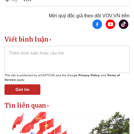
Vì cộng đồng
Chuyển đổi số
Mời quý độc giả theo dõi VOV.VN trên
Viết bình luận
This site is protected by reCAPTCHA and the Google
Privacy Policy
and
Terms of
Service
apply.
Gửi tin
Tin liên quan
Sức khỏe
Đời sống
Dinh dưỡng - món ngon
Nhà đẹp
Cây thuốc
Blog