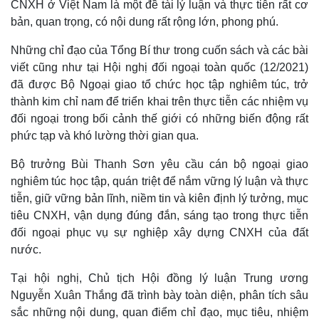
CNXH ở Việt Nam là một đề tài lý luận và thực tiễn rất cơ
bản, quan trọng, có nội dung rất rộng lớn, phong phú.
Những chỉ đạo của Tổng Bí thư trong cuốn sách và các bài
viết cũng như tại Hội nghị đối ngoại toàn quốc (12/2021)
đã được Bộ Ngoại giao tổ chức học tập nghiêm túc, trở
thành kim chỉ nam để triển khai trên thực tiễn các nhiệm vụ
đối ngoại trong bối cảnh thế giới có những biến động rất
phức tạp và khó lường thời gian qua.
Bộ trưởng Bùi Thanh Sơn yêu cầu cán bộ ngoại giao
nghiêm túc học tập, quán triệt để nắm vững lý luận và thực
Kinh tế
Thị trường
tiễn, giữ vững bản lĩnh, niềm tin và kiên định lý tưởng, mục
Bất động sản
Giá vàng
tiêu CNXH, vận dụng đúng đắn, sáng tạo trong thực tiễn
Khởi nghiệp
Tiêu dùng
đối ngoại phục vụ sự nghiệp xây dựng CNXH của đất
Tỷ giá
nước.
Chứng khoán
Giá cà phê
Tại hội nghị, Chủ tịch Hội đồng lý luận Trung ương
Nguyễn Xuân Thắng đã trình bày toàn diện, phân tích sâu
sắc những nội dung, quan điểm chỉ đạo, mục tiêu, nhiệm