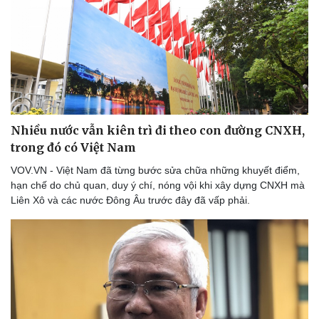
Sản phụ khoa
Tình yêu - Gia đình
Nhi khoa
Nam khoa
Làm đẹp - giảm cân
Phòng mạch online
Ăn sạch sống khỏe
Nhiều nước vẫn kiên trì đi theo con đường CNXH,
trong đó có Việt Nam
VOV.VN - Việt Nam đã từng bước sửa chữa những khuyết điểm,
hạn chế do chủ quan, duy ý chí, nóng vội khi xây dựng CNXH mà
Liên Xô và các nước Đông Âu trước đây đã vấp phải.