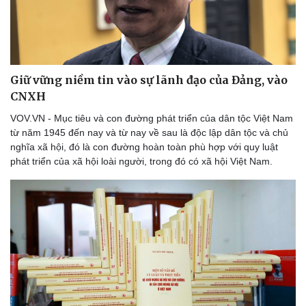
Văn hóa
Giải trí
Sân khấu - Điện ảnh
Nghệ sĩ
Văn học
Thời trang
Âm nhạc
Sao Việt
Giữ vững niềm tin vào sự lãnh đạo của Đảng, vào
Di sản
CNXH
VOV.VN - Mục tiêu và con đường phát triển của dân tộc Việt Nam
từ năm 1945 đến nay và từ nay về sau là độc lập dân tộc và chủ
nghĩa xã hội, đó là con đường hoàn toàn phù hợp với quy luật
phát triển của xã hội loài người, trong đó có xã hội Việt Nam.