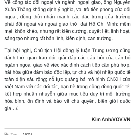
Về công tác đối ngoại và ngành ngoại giao, ông Nguyễn
Xuân Thắng khẳng định ý nghĩa, vai trò tiên phong của đối
ngoại, đồng thời nhấn mạnh các đặc trưng của trường
phái đối ngoại và ngoại giao thời đại Hồ Chí Minh: mềm
mại, khôn khéo, nhưng rất kiên cường, quyết liệt, linh hoạt,
sáng tạo nhưng rất bản lĩnh, kiên định, can trường.
Tại hội nghị, Chủ tịch Hội đồng lý luận Trung ương cũng
dành thời gian trao đổi, giải đáp các câu hỏi của cán bộ
ngành ngoại giao về việc xác định cách tiếp cận phù hợp,
hài hòa giữa đảm bảo độc lập, tự chủ và hội nhập quốc tế
toàn diện sâu rộng; nỗ lực quảng bá mô hình CNXH của
Việt Nam với các đối tác, bạn bè trong cộng đồng quốc tế;
kết hợp nhuần nhuyễn giữa mục tiêu duy trì môi trường
hòa bình, ổn định và bảo vệ chủ quyền, biên giới quốc
gia…/.
Doanh nghiệp
Công nghệ
Thông tin doanh nghiệp
Sành điệu
Kim Anh/VOV.VN
Doanh nghiệp 24h
Tin Công nghệ
Doanh nhân
Trải nghiệm
Tag:
VOV