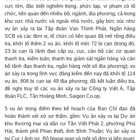
cực lớn, đặc biệt nghiêm trọng, phức tạp, vi phạm có tổ
chức, liên quan đến nhiều bộ, ngành, địa phương, cả trong
khu vực nhà nước và ngoài nhà nước, gây bức xúc như
vụ án xảy ra tại Tập đoàn Vạn Thịnh Phát, Ngân hàng
SCB và các đơn vị, tổ chức có liên quan đã mở rộng điều
Pháp luật
Quân sự - Quốc phòng
tra, khởi tố thêm 2 vụ án, khởi tố mới 72 bị can (trong đó,
Vụ án
Vũ khí
23 bị can là lãnh đạo cấp vụ, cục, cán bộ các cơ quan
Tin nóng
Việt Nam
thanh tra, kiểm toán, thanh tra giám sát ngân hàng và cán
Tư vấn luật
Phân tích
bộ lãnh đạo thanh tra, ngân hàng một số địa phương); vụ
án xảy ra trong lĩnh vực đăng kiểm đến nay đã khởi tố 114
vụ án, 808 bị can tại 49 địa phương; đã kết luận điều tra,
đề nghị truy tố các vụ án xảy ra tại Công ty Việt Á, Tập
đoàn FLC, Tân Hoàng Minh, Saigon Co.op.
5 vụ án trọng điểm theo kế hoạch của Ban Chỉ đạo đã
hoàn thành xét xử sơ thẩm, gồm: Vụ án xảy ra tại Dự án
khu thương mại và dân cư Tân Việt Phát 2, phường Phú
Hài, thành phố Phan thiết, tỉnh Bình Thuận; Vụ án xảy ra
tại Cục Lãnh sự, Bộ Ngoại giao và một số đơn vị liên quan;