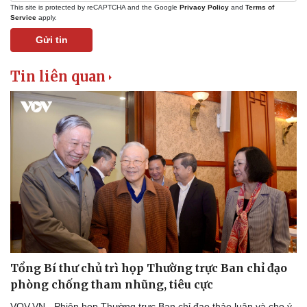
This site is protected by reCAPTCHA and the Google
Privacy Policy
and
Terms of
Service
apply.
Văn hóa
Giải trí
Gửi tin
Sân khấu - Điện ảnh
Nghệ sĩ
Văn học
Thời trang
Tin liên quan
Âm nhạc
Sao Việt
Di sản
Tổng Bí thư chủ trì họp Thường trực Ban chỉ đạo
phòng chống tham nhũng, tiêu cực
VOV.VN - Phiên họp Thường trực Ban chỉ đạo thảo luận và cho ý