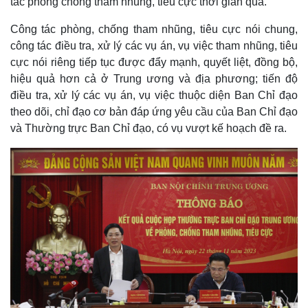
tác phòng chống tham nhũng, tiêu cực thời gian qua.
Công tác phòng, chống tham nhũng, tiêu cực nói chung,
công tác điều tra, xử lý các vụ án, vụ việc tham nhũng, tiêu
cực nói riêng tiếp tục được đẩy mạnh, quyết liệt, đồng bộ,
hiệu quả hơn cả ở Trung ương và địa phương; tiến độ
điều tra, xử lý các vụ án, vụ việc thuộc diện Ban Chỉ đạo
theo dõi, chỉ đạo cơ bản đáp ứng yêu cầu của Ban Chỉ đạo
và Thường trực Ban Chỉ đạo, có vụ vượt kế hoạch đề ra.
Thế giới
Multimedia
Quan sát
Video
Cuộc sống đó đây
Ảnh
Hồ sơ
E-Magazine
Infographic