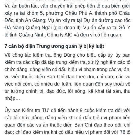
Vụ án buôn lậu, vận chuyển trái phép tiền tệ qua biên giới
xảy ra tại khóm 5, phường Châu Phú A, thành phố Châu
Đốc, tỉnh An Giang; Vụ án xảy ra tại Dự án đường cao tốc
Thể thao
Ô tô - Xe máy
Đà Nẵng-Quảng Ngãi (giai đoạn II); Vụ án xảy ra tại Sở Y
Bóng đá
Ô tô
tế tỉnh Quảng Ninh, Công ty AIC và đơn vị có liên quan.
Lịch thi đấu bóng đá
Xe máy
Thế giới thể thao
Tư vấn
7 cán bộ diện Trung ương quản lý bị kỷ luật
eSports
Hậu trường
Về công tác kiểm tra, ông Dũng cho biết, cấp ủy, ủy ban
kiểm tra các cấp đã tập trung kiểm tra, xử lý nghiêm các tổ
chức đảng, đảng viên có dấu hiệu vi phạm trong các vụ án,
vụ việc thuộc diện Ban Chỉ đạo theo dõi, chỉ đạo; các vụ
việc nổi cộm, có nhiều dư luận, liên quan đến suy thoái về
tư tưởng chính trị, đạo đức, lối sống, kê khai tài sản, thu
nhập…
Ủy ban Kiểm tra TƯ đã tiến hành 9 cuộc kiểm tra đối với
các tổ chức đảng, đảng viên khi có dấu hiệu vi phạm liên
quan đến các vụ án thuộc diện Ban Chỉ đạo theo dõi, chỉ
đạo; chỉ đạo kiểm tra khi có dấu hiệu vi phạm đối với 76 tổ