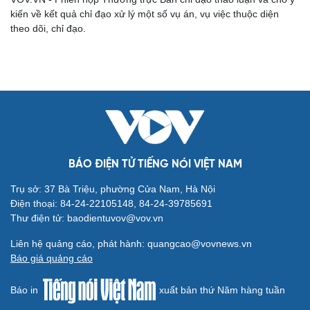
Du lịch
Podcast
kiến về kết quả chỉ đạo xử lý một số vụ án, vụ việc thuộc diện
theo dõi, chỉ đạo.
Tư vấn
Câu chuyện thời sự
Săn Tour
Đọc truyện đêm khuya
check-in
Cửa sổ tình yêu
Kể chuyện cho bé
Hạt giống tâm hồn
BÁO ĐIỆN TỬ TIẾNG NÓI VIỆT NAM
Trụ sở: 37 Bà Triệu, phường Cửa Nam, Hà Nội
Điện thoại: 84-24-22105148, 84-24-39785691
Thư điện tử: baodientuvov@vov.vn
Liên hệ quảng cáo, phát hành: quangcao@vovnews.vn
Báo giá quảng cáo
Báo in
xuất bản thứ Năm hàng tuần
Cải chính