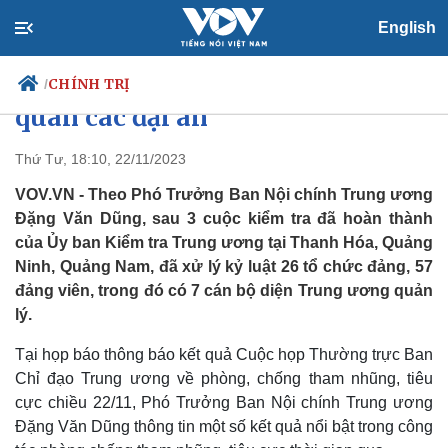
English
7 cán bộ diện Trung ương quản
lý bị kỷ luật sau kiểm tra liên
CHÍNH TRỊ
/
quan các đại án
Thứ Tư, 18:10, 22/11/2023
Chính trị
Xã hội
VOV.VN - Theo Phó Trưởng Ban Nội chính Trung ương
Đảng
Tin 24h
Đặng Văn Dũng, sau 3 cuộc kiểm tra đã hoàn thành
Tổ chức nhân sự
Dự báo thời tiết
của Ủy ban Kiểm tra Trung ương tại Thanh Hóa, Quảng
Quốc hội
Giáo dục
Ninh, Quảng Nam, đã xử lý kỷ luật 26 tổ chức đảng, 57
Nhận diện sự thật
Dấu ấn VOV
đảng viên, trong đó có 7 cán bộ diện Trung ương quản
Việc làm
lý.
Biển đảo
Tại họp báo thông báo kết quả Cuộc họp Thường trực Ban
Chỉ đạo Trung ương về phòng, chống tham nhũng, tiêu
cực chiều 22/11, Phó Trưởng Ban Nội chính Trung ương
Đặng Văn Dũng thông tin một số kết quả nổi bật trong công