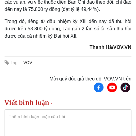
các vụ án, vụ việc thuộc diện Ban Chỉ đạo theo dõi, chỉ đạo
Sức khỏe
Đời sống
đến nay là 75.800 tỷ đồng (đạt tỷ lệ 49,44%).
Dinh dưỡng - món ngon
Nhà đẹp
Cây thuốc
Blog
Trong đó, riêng từ đầu nhiệm kỳ XIII đến nay đã thu hồi
Sản phụ khoa
Tình yêu - Gia đình
được trên 53.800 tỷ đồng, cao gấp 2 lần số tài sản thu hồi
Nhi khoa
được của cả nhiệm kỳ Đại hội XII.
Nam khoa
Làm đẹp - giảm cân
Thanh Hà/VOV.VN
Phòng mạch online
Ăn sạch sống khỏe
Tag:
VOV
Mời quý độc giả theo dõi VOV.VN trên
Viết bình luận