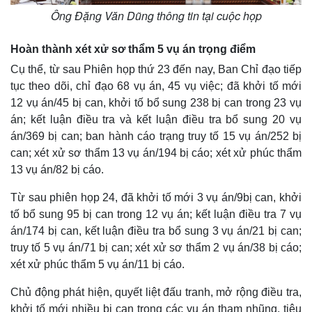
Ông Đặng Văn Dũng thông tin tại cuộc họp
Hoàn thành xét xử sơ thẩm 5 vụ án trọng điểm
Cụ thể, từ sau Phiên họp thứ 23 đến nay, Ban Chỉ đạo tiếp
tục theo dõi, chỉ đạo 68 vụ án, 45 vụ việc; đã khởi tố mới
12 vụ án/45 bị can, khởi tố bổ sung 238 bị can trong 23 vụ
Kinh tế
Thị trường
án; kết luận điều tra và kết luận điều tra bổ sung 20 vụ
Bất động sản
Giá vàng
án/369 bị can; ban hành cáo trạng truy tố 15 vụ án/252 bị
Khởi nghiệp
Tiêu dùng
Tỷ giá
can; xét xử sơ thẩm 13 vụ án/194 bị cáo; xét xử phúc thẩm
Chứng khoán
13 vụ án/82 bị cáo.
Giá cà phê
Từ sau phiên họp 24, đã khởi tố mới 3 vụ án/9bị can, khởi
tố bổ sung 95 bị can trong 12 vụ án; kết luận điều tra 7 vụ
án/174 bị can, kết luận điều tra bổ sung 3 vụ án/21 bị can;
truy tố 5 vụ án/71 bị can; xét xử sơ thẩm 2 vụ án/38 bị cáo;
xét xử phúc thẩm 5 vụ án/11 bị cáo.
Chủ động phát hiện, quyết liệt đấu tranh, mở rộng điều tra,
khởi tố mới nhiều bị can trong các vụ án tham nhũng, tiêu