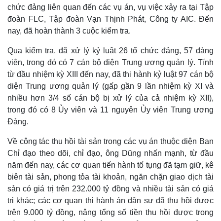
chức đảng liên quan đến các vụ án, vụ việc xảy ra tại Tập
đoàn FLC, Tập đoàn Vạn Thịnh Phát, Công ty AIC. Đến
Doanh nghiệp
Công nghệ
nay, đã hoàn thành 3 cuộc kiểm tra.
Thông tin doanh nghiệp
Sành điệu
Doanh nghiệp 24h
Tin Công nghệ
Qua kiểm tra, đã xử lý kỷ luật 26 tổ chức đảng, 57 đảng
Doanh nhân
Trải nghiệm
viên, trong đó có 7 cán bộ diện Trung ương quản lý. Tính
Vì cộng đồng
Chuyển đổi số
từ đầu nhiệm kỳ XIII đến nay, đã thi hành kỷ luật 97 cán bộ
diện Trung ương quản lý (gấp gần 9 lần nhiệm kỳ XI và
nhiều hơn 3/4 số cán bộ bị xử lý của cả nhiệm kỳ XII),
trong đó có 8 Ủy viên và 11 nguyên Ủy viên Trung ương
Đảng.
Về công tác thu hồi tài sản trong các vụ án thuộc diện Ban
Chỉ đạo theo dõi, chỉ đạo, ông Dũng nhấn mạnh, từ đầu
năm đến nay, các cơ quan tiến hành tố tụng đã tạm giữ, kê
biên tài sản, phong tỏa tài khoản, ngăn chặn giao dịch tài
sản có giá trị trên 232.000 tỷ đồng và nhiều tài sản có giá
trị khác; các cơ quan thi hành án dân sự đã thu hồi được
trên 9.000 tỷ đồng, nâng tổng số tiền thu hồi được trong