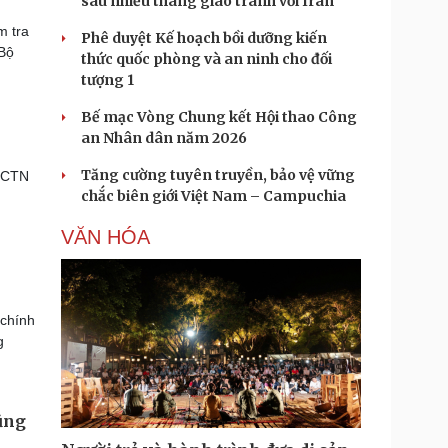
sau nhiều tháng giao tranh với Iran
m tra
Phê duyệt Kế hoạch bồi dưỡng kiến
 Bộ
thức quốc phòng và an ninh cho đối
tượng 1
Bế mạc Vòng Chung kết Hội thao Công
an Nhân dân năm 2026
Tăng cường tuyên truyền, bảo vệ vững
 PCTN
chắc biên giới Việt Nam – Campuchia
VĂN HÓA
 chính
g
ũng