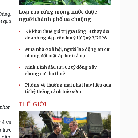
Doanh nghiệp 24h
Tin Công nghệ
Doanh nhân
Trải nghiệm
Loại rau rừng mọng nước được
Đảng,
ì cộng đồng
Chuyển đổi số
người thành phố ưa chuộng
t quả
Kê khai thuế giá trị gia tăng: 3 thay đổi
u lịch
Podcast
doanh nghiệp cần lưu ý từ Quý 3/2026
Tư vấn
Câu chuyện thời sự
Săn Tour
Đọc truyện đêm khuya
Mua nhà ở xã hội, người lao động an cư
heck-in
Cửa sổ tình yêu
nhưng đối mặt áp lực trả nợ
Kể chuyện cho bé
Ninh Bình đầu tư 502 tỷ đồng xây
Hạt giống tâm hồn
chung cư cho thuê
Phòng vệ thương mại phát huy hiệu quả
từ hệ thống cảnh báo sớm
THẾ GIỚI
phát
ử 4 vụ
 trực
 dân,