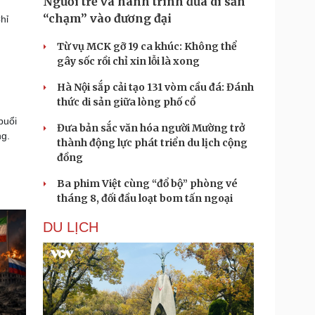
Người trẻ và hành trình đưa di sản
“chạm” vào đương đại
hỉ
Từ vụ MCK gỡ 19 ca khúc: Không thể
gây sốc rồi chỉ xin lỗi là xong
Hà Nội sắp cải tạo 131 vòm cầu đá: Đánh
thức di sản giữa lòng phố cổ
buổi
Đưa bản sắc văn hóa người Mường trở
ng.
thành động lực phát triển du lịch cộng
đồng
Ba phim Việt cùng “đổ bộ” phòng vé
tháng 8, đối đầu loạt bom tấn ngoại
DU LỊCH