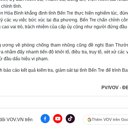
chính tỉnh.
 Hòa Bình khẳng định tỉnh Bến Tre thực hiện nghiêm túc, đún
ý các vụ việc bức xúc tại địa phương. Bến Tre chấn chỉnh côn
 cao vai trò, trách nhiệm của cấp ủy cũng như người đứng đầu
ng ương về phòng chống tham nhũng cũng đề nghị Ban Thườ
a nhằm đẩy nhanh tiến độ khởi tố, điều tra, truy tố, xét xử các 
từ đầu dấu hiệu vi phạm.
báo cáo kết quả kiểm tra, giám sát tại tỉnh Bến Tre để trình B
PV/VOV - Đ
 dõi VOV.VN trên
Thêm VOV trên Goo