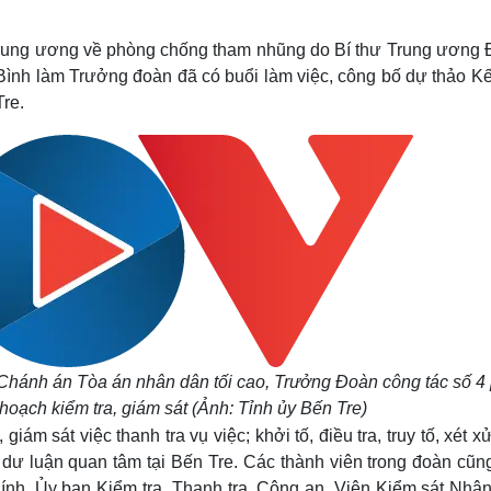
Lịch thi đấu bóng đá
Xe máy
Thế giới thể thao
Tư vấn
Trung ương về phòng chống tham nhũng do Bí thư Trung ương 
eSports
V
nh làm Trưởng đoàn đã có buổi làm việc, công bố dự thảo Kế
Hậu trường
Tre.
Văn hóa
Giải trí
D
Sân khấu - Điện ảnh
Nghệ sĩ
Văn học
Thời trang
Âm nhạc
Sao Việt
c
Di sản
hánh án Tòa án nhân dân tối cao, Trưởng Đoàn công tác số 4 
ế hoạch kiểm tra, giám sát (Ảnh: Tỉnh ủy Bến Tre)
ám sát việc thanh tra vụ việc; khởi tố, điều tra, truy tố, xét x
 dư luận quan tâm tại Bến Tre. Các thành viên trong đoàn cũng
hính, Ủy ban Kiểm tra, Thanh tra, Công an, Viện Kiểm sát Nhân