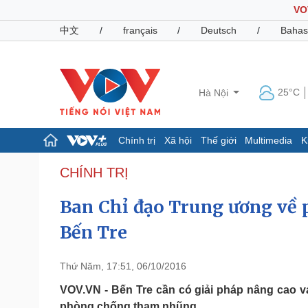
VO
中文
/
français
/
Deutsch
/
Bahas
25°C
Hà Nội
Chính trị
Xã hội
Thế giới
Multimedia
K
Chính trị
Xã hội
CHÍNH TRỊ
Đảng
Tin 24h
Ban Chỉ đạo Trung ương về 
Tổ chức nhân sự
Dự báo thời tiết
Quốc hội
Giáo dục
Bến Tre
Nhận diện sự thật
Dấu ấn VOV
Việc làm
Biển đảo
Thứ Năm, 17:51, 06/10/2016
Pháp luật
Quân sự - Quốc phòng
VOV.VN - Bến Tre cần có giải pháp nâng cao v
Vụ án
Vũ khí
phòng chống tham nhũng.