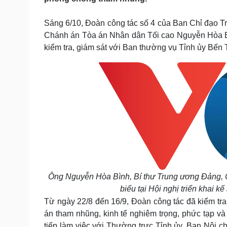
Tin nóng
Việt Nam
Tư vấn luật
Phân tích
Sáng 6/10, Đoàn công tác số 4 của Ban Chỉ đạo 
Chánh án Tòa án Nhân dân Tối cao Nguyễn Hòa Bì
kiểm tra, giám sát với Ban thường vụ Tỉnh ủy Bến 
Sức khỏe
Đời sống
Dinh dưỡng - món ngon
Nhà đẹp
Cây thuốc
Blog
Sản phụ khoa
Tình yêu - Gia đình
Nhi khoa
Nam khoa
Làm đẹp - giảm cân
Phòng mạch online
Ăn sạch sống khỏe
Cải chính
Ông Nguyễn Hòa Bình, Bí thư Trung ương Đảng, C
biểu tại Hội nghị triển khai k
Từ ngày 22/8 đến 16/9, Đoàn công tác đã kiểm tra, gi
án tham nhũng, kinh tế nghiêm trọng, phức tạp và
tiếp làm việc với Thường trực Tỉnh ủy, Ban Nội c