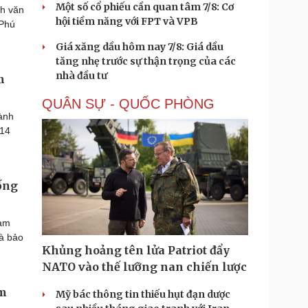
Một số cổ phiếu cần quan tâm 7/8: Cơ
h văn
hội tiềm năng với FPT và VPB
 Phú
Giá xăng dầu hôm nay 7/8: Giá dầu
tăng nhẹ trước sự thận trọng của các
nhà đầu tư
m
QUÂN SỰ - QUỐC PHÒNG
ành
 14
ống
ham
và bảo
Khủng hoảng tên lửa Patriot đẩy
NATO vào thế lưỡng nan chiến lược
am
Mỹ bác thông tin thiếu hụt đạn dược