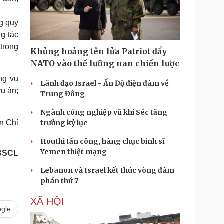
g quy
g tác
 trong
Khủng hoảng tên lửa Patriot đẩy
NATO vào thế lưỡng nan chiến lược
ng vụ
Lãnh đạo Israel - Ấn Độ điện đàm về
vụ án;
Trung Đông
Ngành công nghiệp vũ khí Séc tăng
an Chỉ
trưởng kỷ lục
Houthi tấn công, hàng chục binh sĩ
Yemen thiệt mạng
BSCL
Lebanon và Israel kết thúc vòng đàm
phán thứ 7
XÃ HỘI
gle