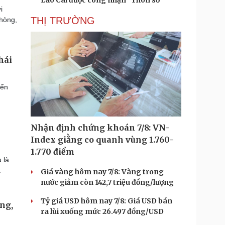
Lào Cai được công nhận "Thôn số"
i
THỊ TRƯỜNG
phòng,
hái
đến
Nhận định chứng khoán 7/8: VN-
Index giằng co quanh vùng 1.760-
1.770 điểm
 là
.
Giá vàng hôm nay 7/8: Vàng trong
nước giảm còn 142,7 triệu đồng/lượng
Tỷ giá USD hôm nay 7/8: Giá USD bán
ng,
ra lùi xuống mức 26.497 đồng/USD