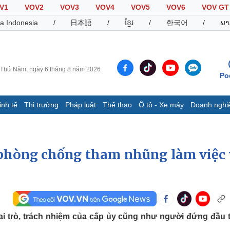
V1
VOV2
VOV3
VOV4
VOV5
VOV6
VOV GT
a Indonesia
/
日本語
/
ខ្មែរ
/
한국어
/
ພາ
Thứ Năm, ngày 6 tháng 8 năm 2026
Po
inh tế
Thị trường
Pháp luật
Thể thao
Ô tô - Xe máy
Doanh nghi
Thế giới
Multimedia
K
Quan sát
Video
B
phòng chống tham nhũng làm việc 
Cuộc sống đó đây
Ảnh
K
Hồ sơ
E-Magazine
Infographic
Thể thao
Ô tô - Xe máy
D
ai trò, trách nhiệm của cấp ủy cũng như người đứng đầu 
Bóng đá
Ô tô
T