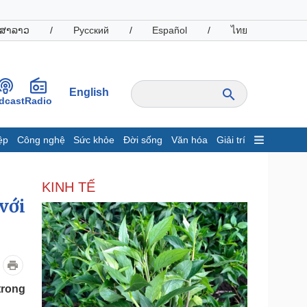
ສາລາວ
/
Русский
/
Español
/
ไทย
English
dcast
Radio
ệp
Công nghệ
Sức khỏe
Đời sống
Văn hóa
Giải trí
inh tế
Thị trường
KINH TẾ
ất động sản
Giá vàng
với
hởi nghiệp
Tiêu dùng
Tỷ giá
Chứng khoán
Giá cà phê
oanh nghiệp
Công nghệ
trong
hông tin doanh nghiệp
Sành điệu