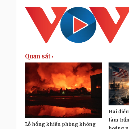
Quan sát
Hai điể
làm trầ
Lỗ hổng khiến phòng không
hoảng n