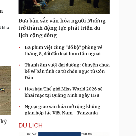
ăn
Đưa bản sắc văn hóa người Mường
t khu
trở thành động lực phát triển du
lịch cộng đồng
Ba phim Việt cùng “đổ bộ” phòng vé
tháng 8, đối đầu loạt bom tấn ngoại
Thanh âm vượt đại dương: Chuyện chưa
kể về bản tình ca từ chốn ngục tù Côn
Đảo
Hoa hậu Thế giới Miss World 2026 sẽ
khai mạc tại Quảng Ninh ngày 11/8
Ngoại giao văn hóa mở rộng không
gian hợp tác Việt Nam - Tanzania
"kỹ
DU LỊCH