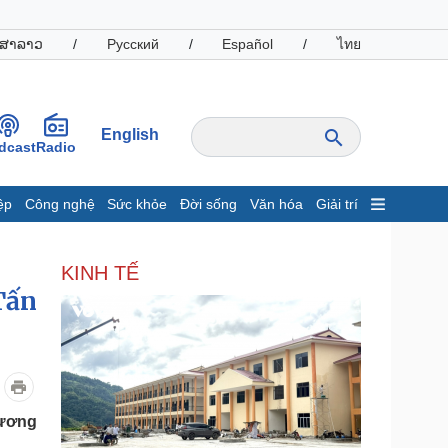
ສາລາວ
/
Русский
/
Español
/
ไทย
English
dcast
Radio
ệp
Công nghệ
Sức khỏe
Đời sống
Văn hóa
Giải trí
inh tế
Thị trường
KINH TẾ
ất động sản
Giá vàng
Tấn
hởi nghiệp
Tiêu dùng
Tỷ giá
Chứng khoán
Giá cà phê
oanh nghiệp
Công nghệ
rương
hông tin doanh nghiệp
Sành điệu