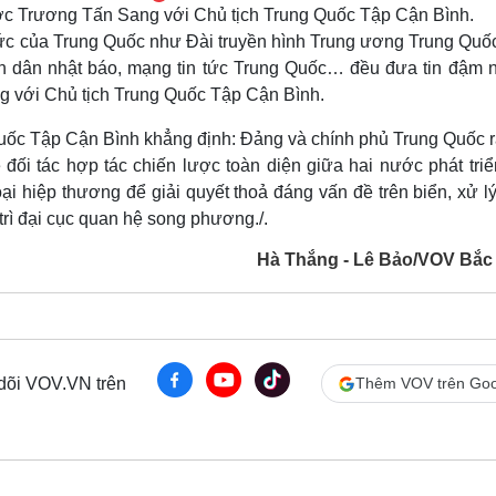
ớc Trương Tấn Sang với Chủ tịch Trung Quốc Tập Cận Bình.
hức của Trung Quốc như Đài truyền hình Trung ương Trung Quốc
n dân nhật báo, mạng tin tức Trung Quốc… đều đưa tin đậm n
g với Chủ tịch Trung Quốc Tập Cận Bình.
uốc Tập Cận Bình khẳng định: Đảng và chính phủ Trung Quốc rấ
ối tác hợp tác chiến lược toàn diện giữa hai nước phát triển
oại hiệp thương để giải quyết thoả đáng vấn đề trên biển, xử l
 trì đại cục quan hệ song phương./.
Hà Thắng - Lê Bảo/VOV Bắc
 dõi VOV.VN trên
Thêm VOV trên Goo