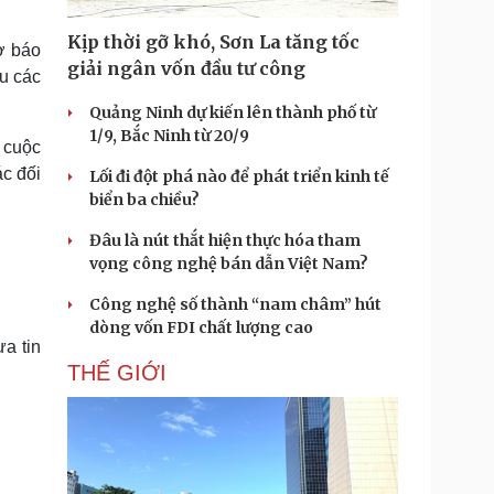
Doanh nghiệp 24h
Tin Công nghệ
Doanh nhân
Trải nghiệm
Kịp thời gỡ khó, Sơn La tăng tốc
ờ báo
ì cộng đồng
Chuyển đổi số
giải ngân vốn đầu tư công
u các
Quảng Ninh dự kiến lên thành phố từ
u lịch
Podcast
1/9, Bắc Ninh từ 20/9
 cuộc
Tư vấn
Câu chuyện thời sự
Săn Tour
Đọc truyện đêm khuya
c đối
Lối đi đột phá nào để phát triển kinh tế
heck-in
Cửa sổ tình yêu
biển ba chiều?
Kể chuyện cho bé
Đâu là nút thắt hiện thực hóa tham
Hạt giống tâm hồn
vọng công nghệ bán dẫn Việt Nam?
Công nghệ số thành “nam châm” hút
dòng vốn FDI chất lượng cao
a tin
THẾ GIỚI