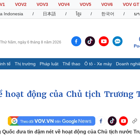
V1
VOV2
VOV3
VOV4
VOV5
VOV6
VOV GT
a Indonesia
/
日本語
/
ខ្មែរ
/
한국어
/
ພາ
Thứ Năm, ngày 6 tháng 8 năm 2026
Po
inh tế
Thị trường
Pháp luật
Thể thao
Ô tô - Xe máy
Doanh nghi
Thế giới
Multimedia
K
Quan sát
Video
B
 hoạt động của Chủ tịch Trương 
Cuộc sống đó đây
Ảnh
K
Hồ sơ
E-Magazine
Infographic
Thể thao
Ô tô - Xe máy
D
g Quốc đưa tin đậm nét về hoạt động của Chủ tịch nước T
Bóng đá
Ô tô
T