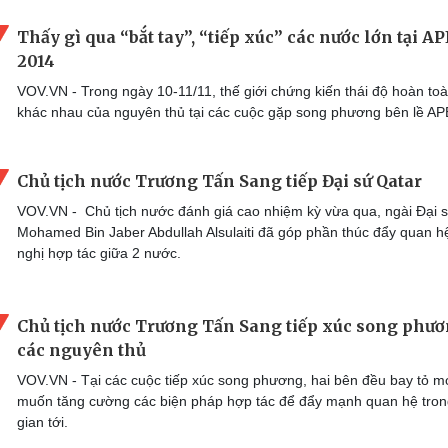
Thấy gì qua “bắt tay”, “tiếp xúc” các nước lớn tại A
2014
VOV.VN - Trong ngày 10-11/11, thế giới chứng kiến thái độ hoàn to
khác nhau của nguyên thủ tại các cuộc gặp song phương bên lề AP
Chủ tịch nước Trương Tấn Sang tiếp Đại sứ Qatar
VOV.VN - Chủ tịch nước đánh giá cao nhiệm kỳ vừa qua, ngài Đại 
Mohamed Bin Jaber Abdullah Alsulaiti đã góp phần thúc đẩy quan h
nghị hợp tác giữa 2 nước.
Chủ tịch nước Trương Tấn Sang tiếp xúc song phư
các nguyên thủ
VOV.VN - Tại các cuộc tiếp xúc song phương, hai bên đều bay tỏ 
muốn tăng cường các biện pháp hợp tác để đẩy mạnh quan hệ tron
gian tới.