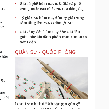
Giá cà phê hôm nay 6/8: Giá cà phê
PEC
trong nước cao nhất 98.300 đồng/kg
Tỷ giá USD hôm nay 6/8: Tỷ giá trung
àn
tâm tăng lên 25.433 đồng/USD
EC.
Giá xăng dầu hôm nay 6/8: Giá dầu
giảm nhẹ khi đàm phán Iran-Oman có
tiến triển
sứ
QUÂN SỰ - QUỐC PHÒNG
ệ hữu
ơng
mong
g thời
Iran tranh thủ “khoảng ngừng”