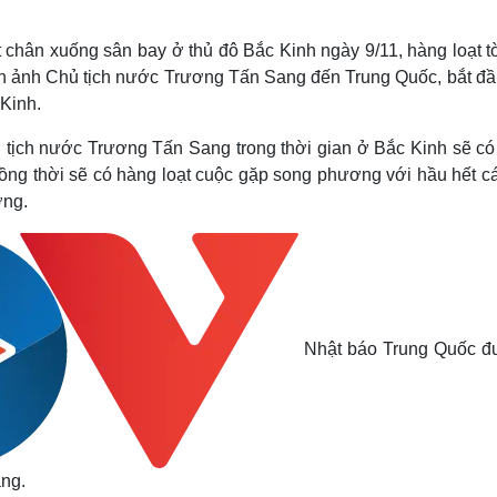
Lịch thi đấu bóng đá
Xe máy
Thế giới thể thao
Tư vấn
chân xuống sân bay ở thủ đô Bắc Kinh ngày 9/11, hàng loạt t
eSports
V
ình ảnh Chủ tịch nước Trương Tấn Sang đến Trung Quốc, bắt đầ
Hậu trường
 Kinh.
Văn hóa
Giải trí
D
tịch nước Trương Tấn Sang trong thời gian ở Bắc Kinh sẽ có
Sân khấu - Điện ảnh
Nghệ sĩ
Văn học
Thời trang
ồng thời sẽ có hàng loạt cuộc gặp song phương với hầu hết cá
Âm nhạc
Sao Việt
c
ơng.
Di sản
Nhật báo Trung Quốc đư
ng.