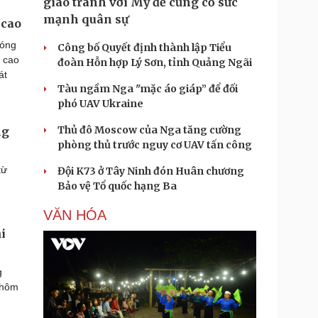
giao tranh với Mỹ để củng cố sức
mạnh quân sự
 cao
đóng
Công bố Quyết định thành lập Tiểu
ề cao
đoàn Hỗn hợp Lý Sơn, tỉnh Quảng Ngãi
át
Tàu ngầm Nga "mặc áo giáp” để đối
phó UAV Ukraine
Thủ đô Moscow của Nga tăng cường
ng
phòng thủ trước nguy cơ UAV tấn công
từ
Đội K73 ở Tây Ninh đón Huân chương
Bảo vệ Tổ quốc hạng Ba
VĂN HÓA
i
g
 hôm