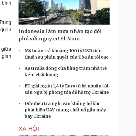
 bình
Trung
 quan
Indonesia làm mưa nhân tạo đối
phó với nguy cơ El Niño
 giữa
Mỹ hoàn trả khoảng 100 tỷ USD tiền
 gian
thuế sau phán quyết của Tòa án tối cao
Australia đóng cửa hàng trăm nhà trẻ
kém chất lượng
EU giải ngân 1,4 tỷ Euro từ lợi nhuận tài
sản Nga bị phong tỏa để hỗ trợ Ukraine
Đức điều tra nghi vấn khủng bố khi
phát hiện UAV mang chất nổ gần máy
bay Ukraine
XÃ HỘI