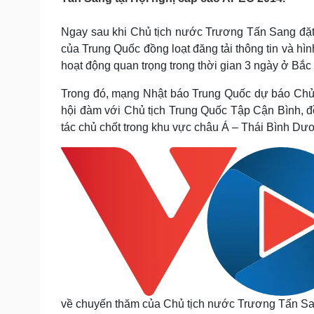
Tin nóng
Việt Nam
Tư vấn luật
Phân tích
Ngay sau khi Chủ tịch nước Trương Tấn Sang đặt 
của Trung Quốc đồng loạt đăng tải thông tin và h
hoạt động quan trọng trong thời gian 3 ngày ở Bắc
Sức khỏe
Đời sống
Trong đó, mạng Nhật báo Trung Quốc dự báo Chủ 
Dinh dưỡng - món ngon
Nhà đẹp
Cây thuốc
Blog
hội đàm với Chủ tịch Trung Quốc Tập Cận Bình, đ
Sản phụ khoa
Tình yêu - Gia đình
tác chủ chốt trong khu vực châu Á – Thái Bình Dư
Nhi khoa
Nam khoa
Làm đẹp - giảm cân
Phòng mạch online
Ăn sạch sống khỏe
Cải chính
về chuyến thăm của Chủ tịch nước Trương Tấn Sa