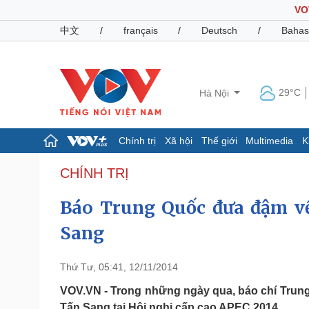
VO
中文
/
français
/
Deutsch
/
Bahas
29°C
Hà Nội
Chính trị
Xã hội
Thế giới
Multimedia
K
Chính trị
Xã hội
CHÍNH TRỊ
Đảng
Tin 24h
Báo Trung Quốc đưa đậm về
Tổ chức nhân sự
Dự báo thời tiết
Quốc hội
Giáo dục
Sang
Nhận diện sự thật
Dấu ấn VOV
Việc làm
Biển đảo
Thứ Tư, 05:41, 12/11/2014
Pháp luật
Quân sự - Quốc phòng
VOV.VN - Trong những ngày qua, báo chí Trun
Vụ án
Vũ khí
Tấn Sang tại Hội nghị cấp cao APEC 2014.