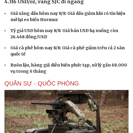
4.316 USD/oz, vàng SJC đi ngang
Giá xăng dầu hôm nay 8/8: Giá dầu giảm khi có tín hiệu
mở lại eo biển Hormuz
Tỷ giá USD hôm nay 8/8: Giá bán USD hạ xuống còn
26.468 đồng/USD
Giá cà phê hôm nay 8/8: Giá cà phê giảm trên cả 2 sàn
quốc tế
Sức khỏe
Đời sống
Dinh dưỡng - món ngon
Nhà đẹp
Buôn lậu, hàng giả diễn biến phức tạp, xử lý gần 68.000
Cây thuốc
Blog
vụ trong 6 tháng
Sản phụ khoa
Tình yêu - Gia đình
Nhi khoa
QUÂN SỰ - QUỐC PHÒNG
Nam khoa
Làm đẹp - giảm cân
Phòng mạch online
Ăn sạch sống khỏe