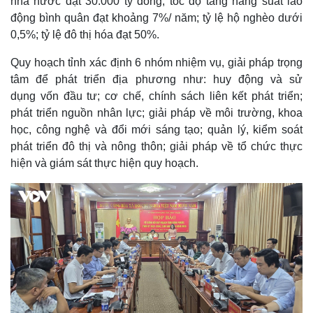
nhà nước đạt 30.000 tỷ đồng; tốc độ tăng năng suất lao
động bình quân đạt khoảng 7%/ năm; tỷ lệ hộ nghèo dưới
0,5%; tỷ lệ đô thị hóa đạt 50%.
Quy hoạch tỉnh xác định 6 nhóm nhiệm vụ, giải pháp trọng
tâm để phát triển địa phương như: huy động và sử
dụng vốn đầu tư; cơ chế, chính sách liên kết phát triển;
Thế giới
Multimedia
phát triển nguồn nhân lực; giải pháp về môi trường, khoa
Quan sát
Video
học, công nghệ và đổi mới sáng tạo; quản lý, kiểm soát
Cuộc sống đó đây
Ảnh
phát triển đô thị và nông thôn; giải pháp về tổ chức thực
Hồ sơ
E-Magazine
hiện và giám sát thực hiện quy hoạch.
Infographic