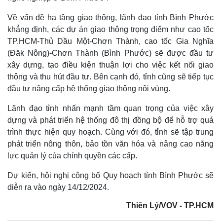
Về vấn đề hạ tầng giao thông, lãnh đạo tỉnh Bình Phước
Kinh tế
Thị trường
khẳng định, các dự án giao thông trọng điểm như cao tốc
TP.HCM-Thủ Dầu Một-Chơn Thành, cao tốc Gia Nghĩa
Bất động sản
Giá vàng
Khởi nghiệp
Tiêu dùng
(Đăk Nông)-Chơn Thành (Bình Phước) sẽ được đầu tư
Tỷ giá
xây dựng, tạo điều kiện thuận lợi cho việc kết nối giao
Chứng khoán
thông và thu hút đầu tư. Bên cạnh đó, tỉnh cũng sẽ tiếp tục
Giá cà phê
đầu tư nâng cấp hệ thống giao thông nội vùng.
Lãnh đạo tỉnh nhấn mạnh tầm quan trọng của việc xây
dựng và phát triển hệ thống đô thị đồng bộ để hỗ trợ quá
trình thực hiện quy hoạch. Cùng với đó, tỉnh sẽ tập trung
phát triển nông thôn, bảo tồn văn hóa và nâng cao năng
lực quản lý của chính quyền các cấp.
Dự kiến, hội nghị công bố Quy hoạch tỉnh Bình Phước sẽ
diễn ra vào ngày 14/12/2024.
Thiên Lý/VOV - TP.HCM