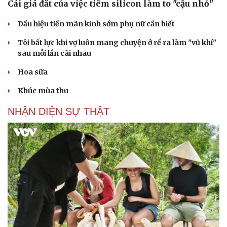
Cái giá đắt của việc tiêm silicon làm to "cậu nhỏ"
Dấu hiệu tiền mãn kinh sớm phụ nữ cần biết
Tôi bất lực khi vợ luôn mang chuyện ở rể ra làm "vũ khí"
sau mỗi lần cãi nhau
Hoa sữa
Khúc mùa thu
NHẬN DIỆN SỰ THẬT