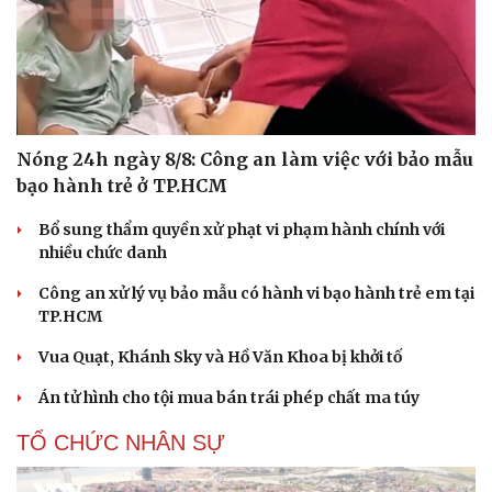
Du lịch
Podcast
Tư vấn
Câu chuyện thời sự
Săn Tour
Đọc truyện đêm khuya
Nóng 24h ngày 8/8: Công an làm việc với bảo mẫu
check-in
Cửa sổ tình yêu
bạo hành trẻ ở TP.HCM
Kể chuyện cho bé
Hạt giống tâm hồn
Bổ sung thẩm quyền xử phạt vi phạm hành chính với
nhiều chức danh
Công an xử lý vụ bảo mẫu có hành vi bạo hành trẻ em tại
TP.HCM
Vua Quạt, Khánh Sky và Hồ Văn Khoa bị khởi tố
Án tử hình cho tội mua bán trái phép chất ma túy
TỔ CHỨC NHÂN SỰ