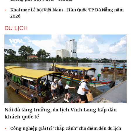
Khai mạc Lễ hội Việt Nam - Hàn Quốc TP Đà Nẵng năm
2026
DU LỊCH
Văn hóa
Giải trí
Sân khấu - Điện ảnh
Nghệ sĩ
Văn học
Thời trang
Âm nhạc
Sao Việt
Di sản
Nối đà tăng trưởng, du lịch Vĩnh Long hấp dẫn
khách quốc tế
Công nghiệp giải trí "chắp cánh" cho điểm đến du lịch