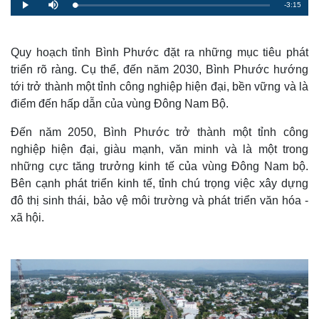
R
-
3:15
L
P
M
o
l
u
a
a
t
e
d
y
e
e
d
m
:
Quy hoạch tỉnh Bình Phước đặt ra những mục tiêu phát
2
.
triển rõ ràng. Cụ thể, đến năm 2030, Bình Phước hướng
a
1
0
tới trở thành một tỉnh công nghiệp hiện đại, bền vững và là
%
i
điểm đến hấp dẫn của vùng Đông Nam Bộ.
n
Đến năm 2050, Bình Phước trở thành một tỉnh công
i
nghiệp hiện đại, giàu mạnh, văn minh và là một trong
n
những cực tăng trưởng kinh tế của vùng Đông Nam bộ.
g
Bên cạnh phát triển kinh tế, tỉnh chú trọng việc xây dựng
T
đô thị sinh thái, bảo vệ môi trường và phát triển văn hóa -
xã hội.
i
m
e