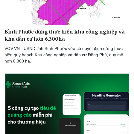
Bình Phước dừng thực hiện khu công nghiệp và
khu dân cư hơn 6.300ha
VOV.VN - UBND tỉnh Bình Phước vừa có quyết định dừng thực
hiện quy hoạch Khu công nghiệp và dân cư Đồng Phú, quy mô
hơn 6.300 ha.
Thể thao
Ô tô - Xe máy
Bóng đá
Ô tô
Lịch thi đấu bóng đá
Xe máy
Thế giới thể thao
Tư vấn
eSports
Hậu trường