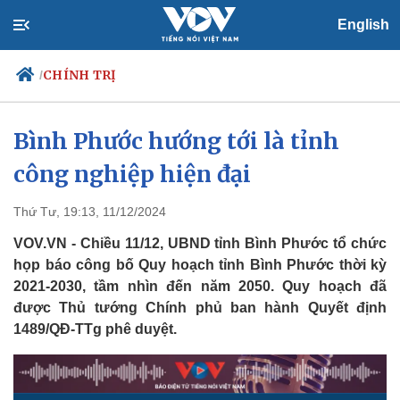
English
CHÍNH TRỊ
/
Bình Phước hướng tới là tỉnh
công nghiệp hiện đại
Chính trị
Xã hội
Đảng
Tin 24h
Tổ chức nhân sự
Dự báo thời tiết
Thứ Tư, 19:13, 11/12/2024
Quốc hội
Giáo dục
VOV.VN - Chiều 11/12, UBND tỉnh Bình Phước tổ chức
Nhận diện sự thật
Dấu ấn VOV
họp báo công bố Quy hoạch tỉnh Bình Phước thời kỳ
Việc làm
2021-2030, tầm nhìn đến năm 2050. Quy hoạch đã
Biển đảo
được Thủ tướng Chính phủ ban hành Quyết định
1489/QĐ-TTg phê duyệt.