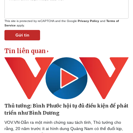
Vụ án
Vũ khí
Tin nóng
Việt Nam
Tư vấn luật
Phân tích
This site is protected by reCAPTCHA and the Google
Privacy Policy
and
Terms of
Service
apply.
Gửi tin
Tin liên quan
Thủ tướng: Bình Phước hội tụ đủ điều kiện để phát
triển như Bình Dương
VOV.VN-Dẫn ra một minh chứng sau tách tỉnh, Thủ tướng cho
rằng, 20 năm trước ít ai hình dung Quảng Nam có thể đuổi kịp,