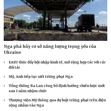
Nga phá hủy cơ sở năng lượng trọng yếu của
Ukraine
EAEU thúc đẩy hội nhập kinh tế, mở rộng hợp tác với các
Doanh nghiệp
Công nghệ
đối tác
Thông tin doanh nghiệp
Sành điệu
Mỹ, Anh tiếp tục siết trừng phạt Nga
Doanh nghiệp 24h
Tin Công nghệ
Doanh nhân
Trải nghiệm
Tổng thống Ba Lan công bố định hướng chiến lược mới
Vì cộng đồng
Chuyển đổi số
sau 1 năm nhậm chức
Thượng viện Mỹ thông qua dự luật trừng phạt trên diện
rộng nhằm vào Nga