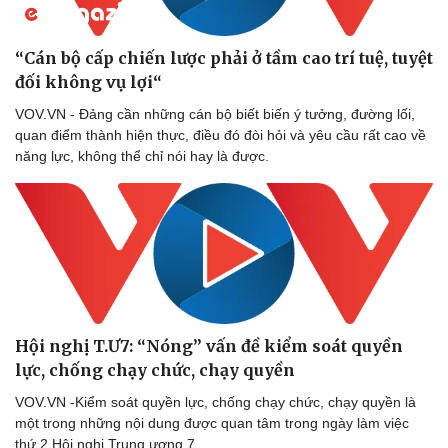
“Cán bộ cấp chiến lược phải ở tầm cao trí tuệ, tuyệt
đối không vụ lợi“
VOV.VN - Đảng cần những cán bộ biết biến ý tưởng, đường lối,
quan điểm thành hiện thực, điều đó đòi hỏi và yêu cầu rất cao về
năng lực, không thể chỉ nói hay là được.
Hội nghị T.Ư7: “Nóng” vấn đề kiểm soát quyền
lực, chống chạy chức, chạy quyền
VOV.VN -Kiểm soát quyền lực, chống chạy chức, chạy quyền là
một trong những nội dung được quan tâm trong ngày làm việc
Du lịch
Podcast
thứ 2 Hội nghị Trung ương 7