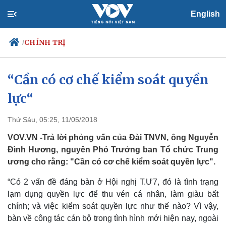
English
CHÍNH TRỊ
/
“Cần có cơ chế kiểm soát quyền
lực“
Chính trị
Xã hội
Đảng
Tin 24h
Tổ chức nhân sự
Dự báo thời tiết
Thứ Sáu, 05:25, 11/05/2018
Quốc hội
Giáo dục
VOV.VN -Trả lời phỏng vấn của Đài TNVN, ông Nguyễn
Nhận diện sự thật
Dấu ấn VOV
Đình Hương, nguyên Phó Trưởng ban Tổ chức Trung
Việc làm
ương cho rằng: "Cần có cơ chế kiểm soát quyền lực".
Biển đảo
“Có 2 vấn đề đáng bàn ở Hội nghị T.Ư7, đó là tình trạng
lạm dụng quyền lực để thu vén cá nhân, làm giàu bất
chính; và việc kiểm soát quyền lực như thế nào? Vì vậy,
bàn về công tác cán bộ trong tình hình mới hiện nay, ngoài