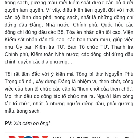
trong sạch, gương mẫu mới kiểm soát được cán bộ dưới
quyền lạm quyền. Vì vậy, điều kiện tiên quyết đối với một
cán bộ lãnh đạo phải trong sạch, nhất là những đồng chí
Thể thao
Ô tô - Xe máy
đứng đầu Đảng, Nhà nước, Chính phủ, Quốc hội; các
Bóng đá
Ô tô
đồng chí đứng đầu các Bộ, Tòa án nhân dân tối cao, Viện
Lịch thi đấu bóng đá
Xe máy
Thế giới thể thao
Tư vấn
Kiểm sát nhân dân tối cao, các ban tham mưu, giúp việc
eSports
như Ủy ban Kiểm tra TƯ, Ban Tổ chức TƯ, Thanh tra
Hậu trường
Chính phủ, Kiểm toán Nhà nước; các đồng chí đứng đầu
chính quyền các địa phương…
Tôi rất tâm đắc với ý kiến mà Tổng bí thư Nguyễn Phú
Trọng đã nói, xây dựng Đảng là nhiệm vụ then chốt, công
việc của ban tổ chức các cấp là “then chốt của then chốt”.
Mọi thứ đều do công tác tổ chức mà ra. Người làm công
tác tổ chức, nhất là những người đứng đầu, phải gương
mẫu, trong sạch.
PV:
Xin cảm ơn ông!