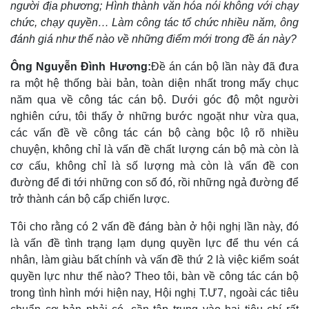
người địa phương; Hình thành văn hóa nói không với chạy
chức, chạy quyền… Làm công tác tổ chức nhiều năm, ông
đánh giá như thế nào về những điểm mới trong đề án này?
Thế giới
Multimedia
Ông Nguyễn Đình Hương:
Đề án cán bộ lần này đã đưa
Quan sát
Video
ra một hệ thống bài bản, toàn diện nhất trong mấy chục
Cuộc sống đó đây
Ảnh
năm qua về công tác cán bộ. Dưới góc độ một người
Hồ sơ
E-Magazine
Infographic
nghiên cứu, tôi thấy ở những bước ngoặt như vừa qua,
các vấn đề về công tác cán bộ càng bộc lộ rõ nhiều
chuyện, không chỉ là vấn đề chất lượng cán bộ mà còn là
cơ cấu, không chỉ là số lượng mà còn là vấn đề con
đường để đi tới những con số đó, rồi những ngả đường để
trở thành cán bộ cấp chiến lược.
Tôi cho rằng có 2 vấn đề đáng bàn ở hội nghị lần này, đó
là vấn đề tình trạng lạm dụng quyền lực để thu vén cá
nhân, làm giàu bất chính và vấn đề thứ 2 là việc kiểm soát
quyền lực như thế nào? Theo tôi, bàn về công tác cán bộ
trong tình hình mới hiện nay, Hội nghị T.Ư7, ngoài các tiêu