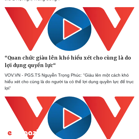
Tư vấn
Câu chuyện thời sự
Săn Tour
Đọc truyện đêm khuya
check-in
Cửa sổ tình yêu
Kể chuyện cho bé
Hạt giống tâm hồn
“Quan chức giàu lên khó hiểu xét cho cùng là do
lợi dụng quyền lực“
VOV.VN - PGS.TS Nguyễn Trọng Phúc: “Giàu lên một cách khó
hiểu xét cho cùng là do người ta có thể lợi dụng quyền lực để trục
lợi”