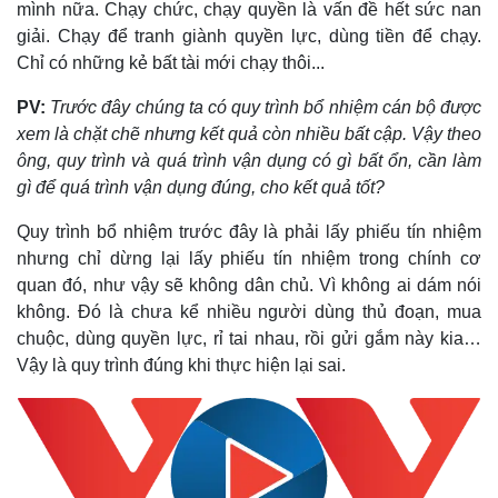
mình nữa. Chạy chức, chạy quyền là vấn đề hết sức nan
Chứng khoán
Giá cà phê
giải. Chạy để tranh giành quyền lực, dùng tiền để chạy.
Chỉ có những kẻ bất tài mới chạy thôi...
PV:
Trước đây chúng ta có quy trình bổ nhiệm cán bộ được
xem là chặt chẽ nhưng kết quả còn nhiều bất cập. Vậy theo
ông, quy trình và quá trình vận dụng có gì bất ổn, cần làm
gì để quá trình vận dụng đúng, cho kết quả tốt?
Quy trình bổ nhiệm trước đây là phải lấy phiếu tín nhiệm
nhưng chỉ dừng lại lấy phiếu tín nhiệm trong chính cơ
quan đó, như vậy sẽ không dân chủ. Vì không ai dám nói
không. Đó là chưa kể nhiều người dùng thủ đoạn, mua
chuộc, dùng quyền lực, rỉ tai nhau, rồi gửi gắm này kia…
Vậy là quy trình đúng khi thực hiện lại sai.