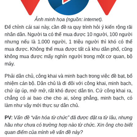
Ảnh minh họa (nguồn: internet).
Để chỉnh cái sai này, cần đề ra quy trình hỏi ý kiến rộng rãi
nhân dân. Người ta có thể mua được 10 người, 100 người
nhưng nếu là 1.000 người, 1 triệu người thì khó có thể
mua được. Không thể mua được tất cả khu dân phố, cũng
không mua được mấy nghìn người trong một cơ quan, bộ
máy.
Pháp luật
Quân sự - Quốc phòng
Phải dân chủ, công khai và minh bạch trong việc đề bạt, bổ
Vụ án
Vũ khí
nhiệm cán bộ. Dân chủ là đi đôi với công khai, minh bạch,
Tin nóng
Việt Nam
chứ úp úp, mở mở, rất khó được dân tin. Cứ công khai ra,
Tư vấn luật
Phân tích
chẳng có ai bao che cho ai, sòng phẳng, minh bạch, có
làm như vậy mới thực sự dân chủ.
PV:
Vấn đề “văn hóa từ chức” đã được đặt ra từ lâu, nhưng
hầu như chưa có trường hợp nào từ chức. Xin ông cho biết
quan điểm của mình về vấn đề này?