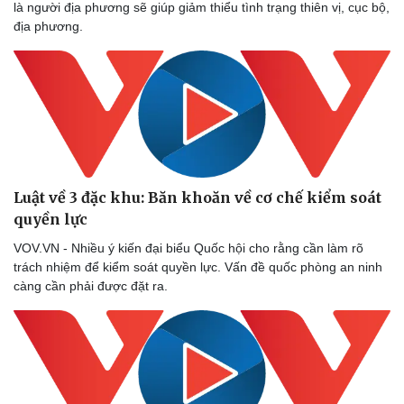
là người địa phương sẽ giúp giảm thiểu tình trạng thiên vị, cục bộ,
địa phương.
Văn hóa
Giải trí
Sân khấu - Điện ảnh
Nghệ sĩ
Văn học
Thời trang
Âm nhạc
Sao Việt
Luật về 3 đặc khu: Băn khoăn về cơ chế kiểm soát
Di sản
quyền lực
VOV.VN - Nhiều ý kiến đại biểu Quốc hội cho rằng cần làm rõ
trách nhiệm để kiểm soát quyền lực. Vấn đề quốc phòng an ninh
càng cần phải được đặt ra.