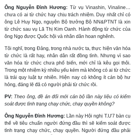
Ông Nguyễn Đình Hương:
Từ vụ Vinashin, Vinaline…
chưa có ai từ chức hay chịu trách nhiệm. Duy nhất chỉ có
ông Lê Huy Ngọ, nguyên Bộ trưởng Bộ NN&PTNT là xin
từ chức sau vụ Lã Thị Kim Oanh. Hành động từ chức của
ông Ngọ được Quốc hội và nhân dân hoan nghênh.
Tôi nghĩ, trong Đảng, trong nhà nước ta, thực hiện văn hóa
từ chức là rất hay, nhân dân rất đồng tình. Nhưng vì sao
văn hóa từ chức chưa phổ biến, mới chỉ là kêu gọi thôi.
Trong một nhiệm kỳ nhiều yếu kém mà không có ai từ chức
là trái quy luật tự nhiên. Hiện nay có không ít cán bộ hư
hỏng, đáng lẽ đã có người phải từ chức rồi.
PV:
Theo ông, đề án đổi mới cán bộ lần này liệu có kiểm
soát được tình trạng chạy chức, chạy quyền không?
Ông Nguyễn Đình Hương:
Lần này Hội nghị T.Ư7 bàn cụ
thể về tiêu chuẩn người đứng đầu thì sẽ kiểm soát được
tình trạng chạy chức, chạy quyền. Người đứng đầu phải