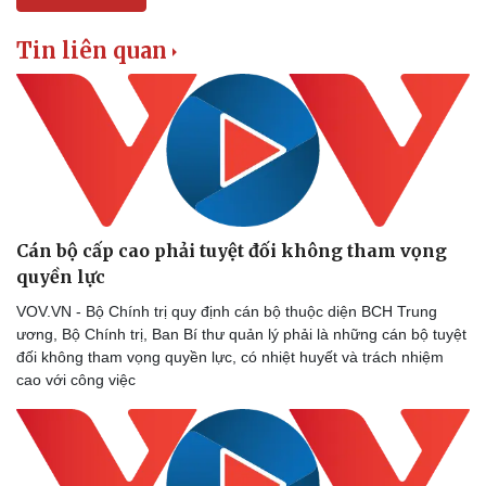
Tin liên quan
Sức khỏe
Đời sống
Cán bộ cấp cao phải tuyệt đối không tham vọng
Dinh dưỡng - món ngon
Nhà đẹp
quyền lực
Cây thuốc
Blog
VOV.VN - Bộ Chính trị quy định cán bộ thuộc diện BCH Trung
Sản phụ khoa
Tình yêu - Gia đình
ương, Bộ Chính trị, Ban Bí thư quản lý phải là những cán bộ tuyệt
Nhi khoa
đối không tham vọng quyền lực, có nhiệt huyết và trách nhiệm
Nam khoa
cao với công việc
Làm đẹp - giảm cân
Phòng mạch online
Ăn sạch sống khỏe