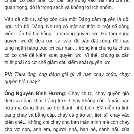
chuẩn cơ bản phải có, cần tập trung vào hai tiêu chí rất
quan trọng, đó là trong sạch và không lợi ích nhóm.
Vấn đề cốt tử, sống còn của một Đảng cầm quyền là đội
ngũ cán bộ Đảng. Nhưng có một sự thật là một số đảng
viên, cán bộ hư hỏng, lạm dụng quyền lực. Họ lạm dụng
quyền lực để đưa con cái vào, để bán đất công, để thao
túng ngân hàng trục lợi cá nhân… trong khi chúng ta chưa
có cơ chế để kiểm soát quyền lực. Vì thế, chúng ta cần
thiết phải có cơ chế giám sát, kiểm soát quyền lực.
PV:
Thưa ông, ông đánh giá gì về nạn chạy chức, chạy
quyền hiện nay?
Ông Nguyễn Đình Hương:
Chạy chức, chạy quyền giờ
diễn ra công khai, trắng trợn. Chạy không còn là vấn nạn
nữa mà đang thực sự trở thành phổ biến. Đã diễn ra tình
Kinh tế
Thị trường
trạng chạy cả bằng cấp, chạy cả giáo sư, tiến sĩ, chạy vào
Bất động sản
Giá vàng
biên chế... Không chỉ chạy cho bản thân mình mà còn chạy
Khởi nghiệp
Tiêu dùng
cho vợ con, anh em, người nhà, bạn bè, cánh hẩu của
Tỷ giá