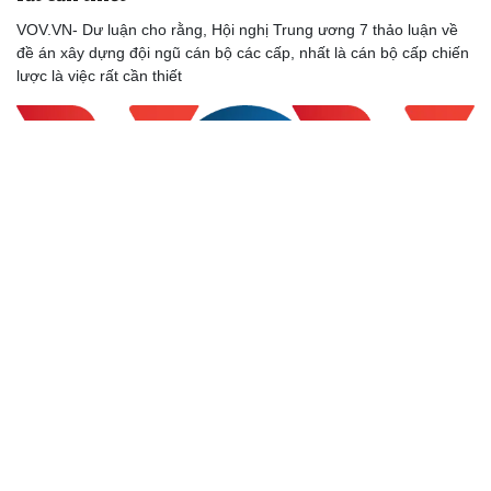
VOV.VN- Dư luận cho rằng, Hội nghị Trung ương 7 thảo luận về
đề án xây dựng đội ngũ cán bộ các cấp, nhất là cán bộ cấp chiến
lược là việc rất cần thiết
“Muôn việc thành, bại đều do công tác cán bộ”
VOV.VN - Sau 20 năm thực hiện Chiến lược cán bộ, đội ngũ cán
bộ và công tác cán bộ còn nhiều hạn chế, yếu kém, bất cập.