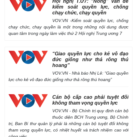
Hội nghị T.Ư7: “Nóng” vấn đề
kiểm soát quyền lực, chống
chạy chức, chạy quyền
VOV.VN -Kiểm soát quyền lực, chống
chạy chức, chạy quyền là một trong những nội dung được
quan tâm trong ngày làm việc thứ 2 Hội nghị Trung ương 7
“Giao quyền lực cho kẻ vô đạo
đức giống như thả rông thú
hoang”
VOV.VN - Nhà báo Nhị Lê: “Giao quyền
lực cho kẻ vô đạo đức giống như thả rông thú hoang”
Cán bộ cấp cao phải tuyệt đối
không tham vọng quyền lực
VOV.VN - Bộ Chính trị quy định cán bộ
Doanh nghiệp
Công nghệ
thuộc diện BCH Trung ương, Bộ Chính
Thông tin doanh nghiệp
Sành điệu
trị, Ban Bí thư quản lý phải là những cán bộ tuyệt đối không
Doanh nghiệp 24h
Tin Công nghệ
tham vọng quyền lực, có nhiệt huyết và trách nhiệm cao với
Doanh nhân
Trải nghiệm
công việc