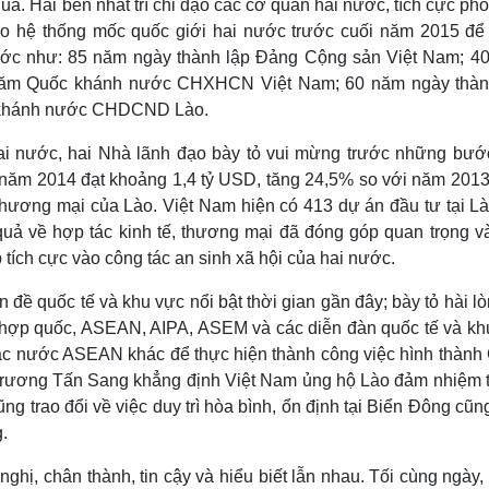
quả. Hai bên nhất trí chỉ đạo các cơ quan hai nước, tích cực ph
ạo hệ thống mốc quốc giới hai nước trước cuối năm 2015 để
nước như: 85 năm ngày thành lập Đảng Cộng sản Việt Nam; 4
0 năm Quốc khánh nước CHXHCN Việt Nam; 60 năm ngày thàn
 khánh nước CHDCND Lào.
hai nước, hai Nhà lãnh đạo bày tỏ vui mừng trước những bước
năm 2014 đạt khoảng 1,4 tỷ USD, tăng 24,5% so với năm 2013.
hương mại của Lào. Việt Nam hiện có 413 dự án đầu tư tại Là
 quả về hợp tác kinh tế, thương mại đã đóng góp quan trọng v
p tích cực vào công tác an sinh xã hội của hai nước.
n đề quốc tế và khu vực nổi bật thời gian gần đây; bày tỏ hài l
n hợp quốc, ASEAN, AIPA, ASEM và các diễn đàn quốc tế và kh
i các nước ASEAN khác để thực hiện thành công việc hình thành
rương Tấn Sang khẳng định Việt Nam ủng hộ Lào đảm nhiệm 
g trao đổi về việc duy trì hòa bình, ổn định tại Biển Đông cũ
.
ghị, chân thành, tin cậy và hiểu biết lẫn nhau. Tối cùng ngày