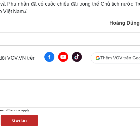
à Phu nhân đã có cuộc chiêu đãi trọng thể Chủ tịch nước T
 Việt Nam./.
Hoàng Dũng
 dõi VOV.VN trên
Thêm VOV trên Goo
ms of Service
apply.
Gửi tin