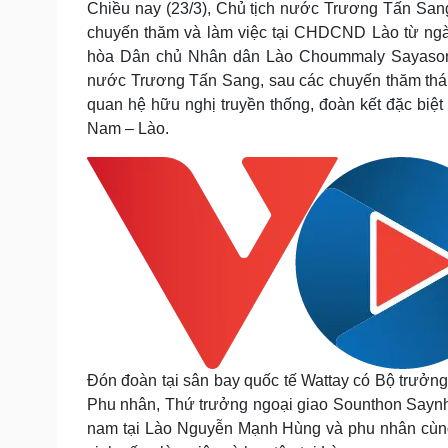
Chiều nay (23/3), Chủ tịch nước Trương Tấn San
Tin nóng
Việt Nam
chuyến thăm và làm việc tại CHDCND Lào từ ngày
Tư vấn luật
Phân tích
hòa Dân chủ Nhân dân Lào Choummaly Sayasone
nước Trương Tấn Sang, sau các chuyến thăm thán
quan hệ hữu nghị truyền thống, đoàn kết đặc biệt
Sức khỏe
Đời sống
Nam – Lào.
Dinh dưỡng - món ngon
Nhà đẹp
Cây thuốc
Blog
Sản phụ khoa
Tình yêu - Gia đình
Nhi khoa
Nam khoa
Làm đẹp - giảm cân
Phòng mạch online
Ăn sạch sống khỏe
Cải chính
Đón đoàn tại sân bay quốc tế Wattay có Bộ trưở
Phu nhân, Thứ trưởng ngoại giao Sounthon Saynh
nam tại Lào Nguyễn Mạnh Hùng và phu nhân cùng