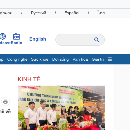
ສາລາວ
/
Русский
/
Español
/
ไทย
English
dcast
Radio
ệp
Công nghệ
Sức khỏe
Đời sống
Văn hóa
Giải trí
inh tế
Thị trường
KINH TẾ
ất động sản
Giá vàng
hởi nghiệp
Tiêu dùng
Tỷ giá
Chứng khoán
Giá cà phê
hẽ về
oanh nghiệp
Công nghệ
hông tin doanh nghiệp
Sành điệu