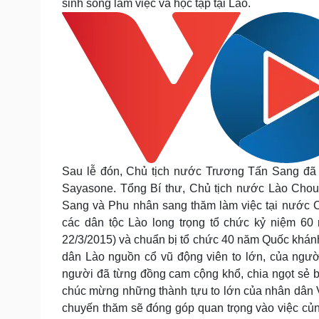
sinh sống làm việc và học tập tại Lào.
Sau lễ đón, Chủ tịch nước Trương Tấn Sang đã
Sayasone. Tổng Bí thư, Chủ tịch nước Lào Cho
Sang và Phu nhân sang thăm làm việc tại nước 
các dân tộc Lào long trọng tổ chức kỷ niệm 6
22/3/2015) và chuẩn bị tổ chức 40 năm Quốc kh
dân Lào nguồn cổ vũ động viên to lớn, của ngườ
người đã từng đồng cam cộng khổ, chia ngọt sẻ 
chúc mừng những thành tựu to lớn của nhân dân 
chuyến thăm sẽ đóng góp quan trọng vào việc củng