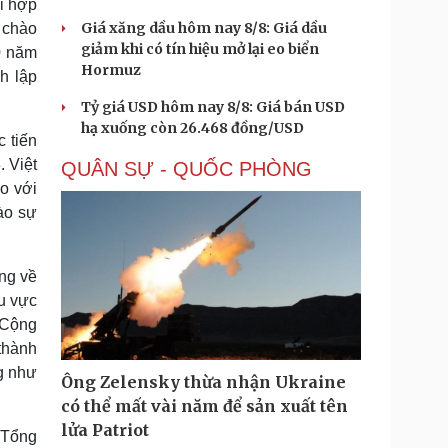
ối hợp
Giá xăng dầu hôm nay 8/8: Giá dầu
 chào
giảm khi có tín hiệu mở lại eo biển
0 năm
Hormuz
h lập
Tỷ giá USD hôm nay 8/8: Giá bán USD
hạ xuống còn 26.468 đồng/USD
 tiến
 Việt
QUÂN SỰ - QUỐC PHÒNG
o với
ào sự
òng về
u vực
 Cộng
thành
ng như
Ông Zelensky thừa nhận Ukraine
có thể mất vài năm để sản xuất tên
lửa Patriot
, Tổng