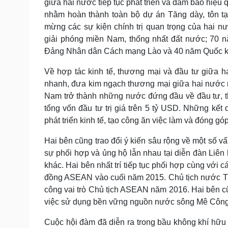
giữa hai nước tiếp tục phát triển và đảm bảo hiệu 
nhằm hoàn thành toàn bộ dự án Tăng dày, tôn t
mừng các sự kiện chính trị quan trọng của hai 
giải phóng miền Nam, thống nhất đất nước; 7
Đảng Nhân dân Cách mạng Lào và 40 năm Quốc
Về hợp tác kinh tế, thương mại và đầu tư giữa 
nhanh, đưa kim ngạch thương mại giữa hai nước 
Nam trở thành những nước đứng đầu về đầu tư, t
tổng vốn đầu tư trị giá trên 5 tỷ USD. Những kết
phát triển kinh tế, tạo công ăn việc làm và đóng gó
Hai bên cũng trao đổi ý kiến sâu rộng về một số vấ
sự phối hợp và ủng hộ lẫn nhau tại diễn đàn Liê
khác. Hai bên nhất trí tiếp tục phối hợp cùng vớ
đồng ASEAN vào cuối năm 2015. Chủ tịch nước T
công vai trò Chủ tịch ASEAN năm 2016. Hai bên cũn
việc sử dụng bền vững nguồn nước sông Mê Công
Cuộc hội đàm đã diễn ra trong bầu không khí hữu n