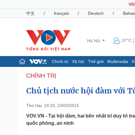
VO
中文
/
français
/
Deutsch
/
Bahas
37°C
Hà Nội
Chính trị
Xã hội
Thế giới
Multimedia
K
Chính trị
Xã hội
CHÍNH TRỊ
Đảng
Tin 24h
Chủ tịch nước hội đàm với 
Tổ chức nhân sự
Dự báo thời tiết
Quốc hội
Giáo dục
Nhận diện sự thật
Dấu ấn VOV
Thứ Hai, 19:33, 23/03/2015
Việc làm
Biển đảo
VOV.VN - Tại hội đàm, hai bên nhất trí duy trì 
quốc phòng, an ninh
Pháp luật
Quân sự - Quốc phòng
Vụ án
Vũ khí