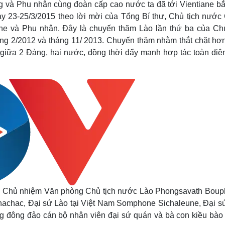
g và Phu nhân cùng đoàn cấp cao nước ta đã tới Vientiane bắ
Lịch thi đấu bóng đá
Xe máy
 23-25/3/2015 theo lời mời của Tổng Bí thư, Chủ tịch nước
Thế giới thể thao
Tư vấn
eSports
V
 và Phu nhân. Đây là chuyến thăm Lào lần thứ ba của Chủ
Hậu trường
g 2/2012 và tháng 11/ 2013. Chuyến thăm nhằm thắt chặt hơ
 giữa 2 Đảng, hai nước, đồng thời đẩy mạnh hợp tác toàn diện
Văn hóa
Giải trí
D
Sân khấu - Điện ảnh
Nghệ sĩ
Văn học
Thời trang
Âm nhạc
Sao Việt
c
Di sản
ng Chủ nhiệm Văn phòng Chủ tịch nước Lào Phongsavath Boup
achac, Đại sứ Lào tại Việt Nam Somphone Sichaleune, Đại sứ
 đông đảo cán bộ nhân viên đại sứ quán và bà con kiều bào