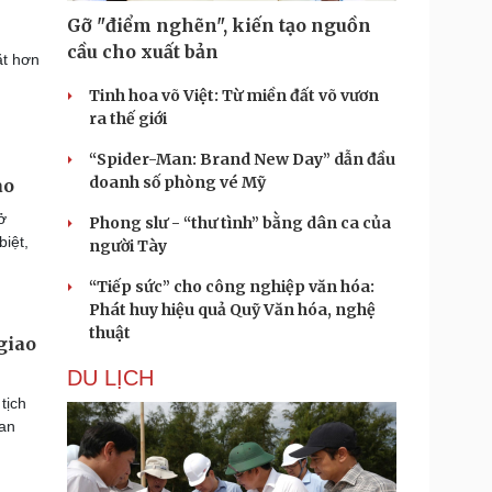
Gỡ "điểm nghẽn", kiến tạo nguồn
cầu cho xuất bản
ặt hơn
Tinh hoa võ Việt: Từ miền đất võ vươn
ra thế giới
“Spider-Man: Brand New Day” dẫn đầu
doanh số phòng vé Mỹ
ào
ở
Phong slư - “thư tình” bằng dân ca của
biệt,
người Tày
“Tiếp sức” cho công nghiệp văn hóa:
Phát huy hiệu quả Quỹ Văn hóa, nghệ
thuật
giao
DU LỊCH
tịch
Lan