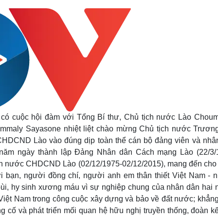
 có cuộc hội đàm với Tổng Bí thư, Chủ tịch nước Lào Chou
ummaly Sayasone nhiệt liệt chào mừng Chủ tịch nước Trươn
CHDCND Lào vào đúng dịp toàn thể cán bộ đảng viên và nhâ
0 năm ngày thành lập Đảng Nhân dân Cách mạng Lào (22/3/
ánh nước CHDCND Lào (02/12/1975-02/12/2015), mang đến cho
i bạn, người đồng chí, người anh em thân thiết Việt Nam - 
bùi, hy sinh xương máu vì sự nghiệp chung của nhân dân hai 
Việt Nam trong công cuộc xây dựng và bảo về đất nước; khẳng
 cố và phát triển mối quan hệ hữu nghị truyền thống, đoàn kế