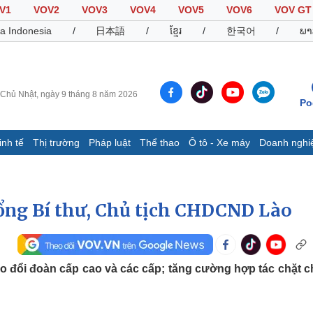
V1
VOV2
VOV3
VOV4
VOV5
VOV6
VOV GT
a Indonesia
/
日本語
/
ខ្មែរ
/
한국어
/
ພາ
Chủ Nhật, ngày 9 tháng 8 năm 2026
Po
inh tế
Thị trường
Pháp luật
Thể thao
Ô tô - Xe máy
Doanh nghi
Thế giới
Multimedia
K
Quan sát
Video
B
Tổng Bí thư, Chủ tịch CHDCND Lào
Cuộc sống đó đây
Ảnh
K
Hồ sơ
E-Magazine
Infographic
trao đổi đoàn cấp cao và các cấp; tăng cường hợp tác chặt c
Thể thao
Ô tô - Xe máy
D
Bóng đá
Ô tô
T