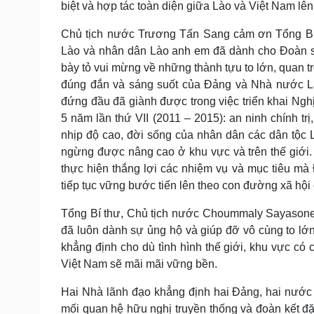
biệt và hợp tác toàn diện giữa Lào và Việt Nam lê
Chủ tịch nước Trương Tấn Sang cảm ơn Tổng Bí
Lào và nhân dân Lào anh em đã dành cho Đoàn sự
bày tỏ vui mừng về những thành tựu to lớn, quan
đúng đắn và sáng suốt của Đảng và Nhà nước L
đứng đầu đã giành được trong việc triển khai Nghị
5 năm lần thứ VII (2011 – 2015): an ninh chính trị,
nhịp độ cao, đời sống của nhân dân các dân tộc Là
ngừng được nâng cao ở khu vực và trên thế giới
thực hiện thắng lợi các nhiệm vụ và mục tiêu m
tiếp tục vững bước tiến lên theo con đường xã hội
Tổng Bí thư, Chủ tịch nước Choummaly Sayasone
đã luôn dành sự ủng hộ và giúp đỡ vô cùng to lớ
khẳng định cho dù tình hình thế giới, khu vực có c
Việt Nam sẽ mãi mãi vững bền.
Hai Nhà lãnh đạo khẳng định hai Đảng, hai nước 
mối quan hệ hữu nghị truyền thống và đoàn kết đặc 