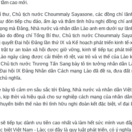
n tầm cao mới.
 thư, Chủ tịch nước Choummaly Sayasone, các đồng chí lãn
 đón tiếp chu đáo, ấm áp và thắm tình hữu nghị đồng chí an
 trọng mà Đảng, Nhà nước và nhân dân Lào anh em dưới sự lãn
ào do đồng chí Tổng Bí thư, Chủ tịch nước Choummaly Say
 quyết Đại hội Đảng lần thứ IX và Kế hoạch phát triển kinh tế-
 trật tự an toàn xã hội được giữ vững, kinh tế tiếp tục phát tri
o ngày càng được cải thiện rõ rệt, vai trò và vị thế của Lào
. Chủ tịch nước Trương Tấn Sang bày tỏ tin tưởng nhân dân L
à Đại hội IX Đảng Nhân dân Cách mạng Lào đã đề ra, đưa đất
 chủ nghĩa.
 bày tỏ cảm ơn sâu sắc tới Đảng, Nhà nước và nhân dân Việ
n, kịp thời và hiệu quả cho sự nghiệp cách mạng của nhân dân
huyển biến thế nào thì tình hữu nghị đoàn kết đặc biệt, vĩ đại
sẽ tiếp tục dành ưu tiên cao nhất và làm hết sức mình vun đắ
biệt Việt Nam - Lào; coi đây là quy luật phát triển, có ý nghĩ