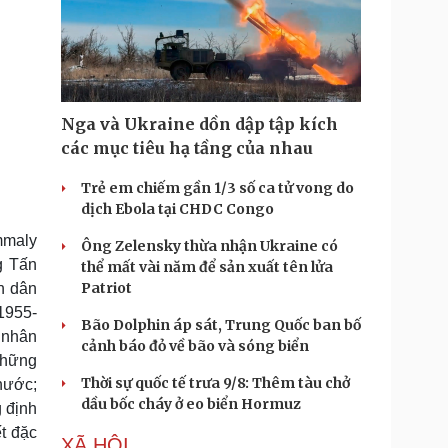
Nga và Ukraine dồn dập tập kích
các mục tiêu hạ tầng của nhau
Trẻ em chiếm gần 1/3 số ca tử vong do
dịch Ebola tại CHDC Congo
mmaly
Ông Zelensky thừa nhận Ukraine có
g Tấn
thể mất vài năm để sản xuất tên lửa
Patriot
n dân
1955-
Bão Dolphin áp sát, Trung Quốc ban bố
 nhân
cảnh báo đỏ về bão và sóng biển
những
Thời sự quốc tế trưa 9/8: Thêm tàu chở
nước;
dầu bốc cháy ở eo biển Hormuz
 định
t đặc
XÃ HỘI