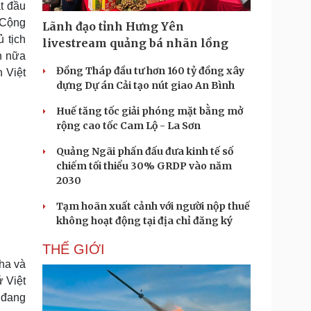
t đầu
Doanh nghiệp 24h
Tin Công nghệ
 Cộng
Doanh nhân
Trải nghiệm
Lãnh đạo tỉnh Hưng Yên
ì cộng đồng
Chuyển đổi số
 tịch
livestream quảng bá nhãn lồng
n nữa
Đồng Tháp đầu tư hơn 160 tỷ đồng xây
 Việt
u lịch
Podcast
dựng Dự án Cải tạo nút giao An Bình
Tư vấn
Câu chuyện thời sự
Săn Tour
Đọc truyện đêm khuya
Huế tăng tốc giải phóng mặt bằng mở
heck-in
Cửa sổ tình yêu
rộng cao tốc Cam Lộ - La Sơn
Kể chuyện cho bé
Quảng Ngãi phấn đấu đưa kinh tế số
Hạt giống tâm hồn
chiếm tối thiểu 30% GRDP vào năm
2030
Tạm hoãn xuất cảnh với người nộp thuế
không hoạt động tại địa chỉ đăng ký
THẾ GIỚI
ha và
 Việt
 đang