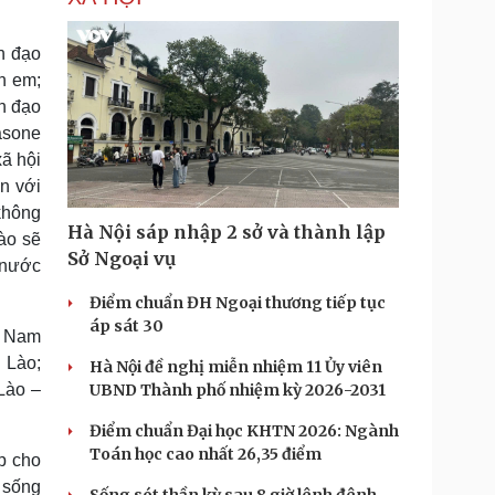
h đạo
h em;
h đạo
asone
xã hội
ển với
 không
Hà Nội sáp nhập 2 sở và thành lập
ào sẽ
Sở Ngoại vụ
 nước
Điểm chuẩn ĐH Ngoại thương tiếp tục
áp sát 30
t Nam
 Lào;
Hà Nội đề nghị miễn nhiệm 11 Ủy viên
 Lào –
UBND Thành phố nhiệm kỳ 2026-2031
Điểm chuẩn Đại học KHTN 2026: Ngành
Toán học cao nhất 26,35 điểm
p cho
a sống