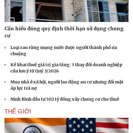
Chủ tịch nước tới thủ đô Budapest của Hungary
VOV.VN - Chủ tịch nước Trương Tấn Sang và Phu nhân cùng
đoàn cấp cao nước ta đã đến thủ đô thủ đô Budapest bắt đầu
chuyến cấp Nhà nước Hungary.
KINH TẾ
Doanh nghiệp
Công nghệ
Thông tin doanh nghiệp
Sành điệu
Doanh nghiệp 24h
Tin Công nghệ
Doanh nhân
Trải nghiệm