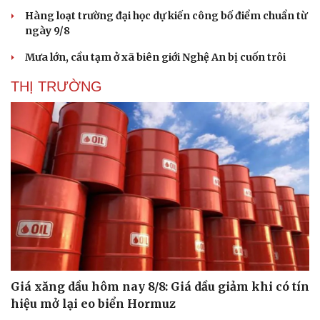
Hàng loạt trường đại học dự kiến công bố điểm chuẩn từ
ngày 9/8
Mưa lớn, cầu tạm ở xã biên giới Nghệ An bị cuốn trôi
THỊ TRƯỜNG
Thể thao
Ô tô - Xe máy
Giá xăng dầu hôm nay 8/8: Giá dầu giảm khi có tín
Bóng đá
Ô tô
Lịch thi đấu bóng đá
Xe máy
hiệu mở lại eo biển Hormuz
Thế giới thể thao
Tư vấn