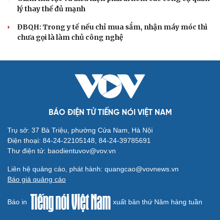
Đảng ủy các cơ quan Đảng Trung ương xây dựng phần
mềm đánh giá cán bộ theo KPI
Đồng chí Trần Cẩm Tú: Bộ chỉ số đánh giá công việc
phải đo được kết quả thực chất
Bộ Chính trị: Giải thể hội quần chúng hoạt động kém
hiệu quả, không đúng tôn chỉ
QUỐC HỘI
ĐBQH đề xuất nhiều giải pháp hoàn thiện Luật
phòng chống vũ khí hủy diệt hàng loạt
Luật Phòng, chống phổ biến vũ khí hủy diệt hàng loạt
không cản trở hoạt động dân sự
Đánh giá cán bộ bằng KPI: Cần gắn năng lực thực chất
với thu nhập xứng đáng
Giảm thủ tục và điều kiện phải đi kèm các công cụ quản
lý thay thế đủ mạnh