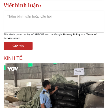
Viết bình luận
This site is protected by reCAPTCHA and the Google
Privacy Policy
and
Terms of
Service
apply.
Gửi tin
KINH TẾ
Kinh tế
Thị trường
Bất động sản
Giá vàng
Khởi nghiệp
Tiêu dùng
Tỷ giá
Chứng khoán
Giá cà phê