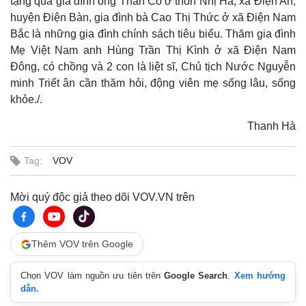
tặng quà gia đình ông Thân Có ở thôn Nhị Hà, xã Điện An,
huyện Điện Bàn, gia đình bà Cao Thị Thức ở xã Điện Nam
Bắc là những gia đình chính sách tiêu biểu. Thăm gia đình
Mẹ Việt Nam anh Hùng Trần Thị Kình ở xã Điện Nam
Đông, có chồng và 2 con là liệt sĩ, Chủ tịch Nước Nguyễn
minh Triết ân cần thăm hỏi, động viên mẹ sống lâu, sống
khỏe./.
Thanh Hà
Tag:
VOV
Mời quý độc giả theo dõi VOV.VN trên
Thêm VOV trên Google
Chọn VOV làm nguồn ưu tiên trên
Google Search
.
Xem hướng
dẫn.