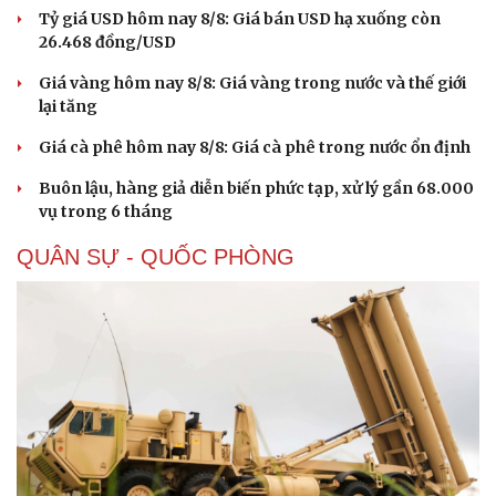
eSports
Tỷ giá USD hôm nay 8/8: Giá bán USD hạ xuống còn
Hậu trường
26.468 đồng/USD
Giá vàng hôm nay 8/8: Giá vàng trong nước và thế giới
lại tăng
Giá cà phê hôm nay 8/8: Giá cà phê trong nước ổn định
Buôn lậu, hàng giả diễn biến phức tạp, xử lý gần 68.000
vụ trong 6 tháng
QUÂN SỰ - QUỐC PHÒNG