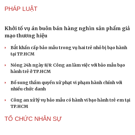
của “hạt ma” trong vũ trụ
Vì sao các hãng từ bỏ pin tháo rời trên điện thoại?
Microsoft tăng tốc đầu tư hạ tầng AI tại Ấn Độ
Trung Quốc đưa vào hoạt động cơ sở điện toán AI lớn
nhất thế giới
Meta bị buộc bồi thường 567 triệu USD vì gây hại cho trẻ
em
PHÁP LUẬT