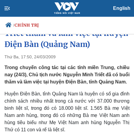
English
Chủ tịch nước Nguyễn Minh
CHÍNH TRỊ
/
Triết thăm và làm việc tại huyện
Điện Bàn (Quảng Nam)
Chính trị
Xã hội
Thứ Ba, 17:50, 24/03/2009
Đảng
Tin 24h
Trong chuyến công tác tại các tỉnh miền Trung, chiều
Tổ chức nhân sự
Dự báo thời tiết
nay (24/3), Chủ tịch nước Nguyễn Minh Triết đã có buổi
Quốc hội
Giáo dục
thăm và làm việc tại huyện Điện Bàn, tỉnh Quảng Nam.
Nhận diện sự thật
Dấu ấn VOV
Việc làm
Huyện Điện Bàn, tỉnh Quảng Nam là huyện có số gia đình
Biển đảo
chính sách nhiều nhất trong cả nước với 37.000 thương
binh liệt sĩ, trong đó có 18.000 liệt sĩ. 1.565 Bà mẹ Việt
Nam anh hùng, trong đó có những Bà mẹ Việt Nam anh
hùng tiêu biểu như Mẹ Việt Nam anh hùng Nguyễn Thị
Thứ có 11 con và rể là liệt sĩ.