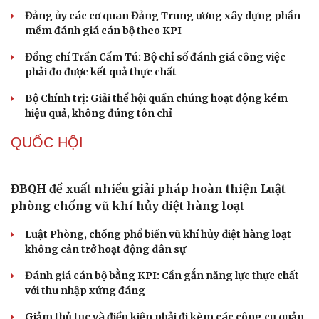
Thành tựu nhân quyền ở Việt Nam: Sự thật được
chứng minh qua những số liệu cụ thể
Thực tiễn vận hành chính quyền ba cấp bác bỏ mọi luận
điệu xuyên tạc
Thủ đoạn xuyên tạc mới trên không gian mạng thời AI
Tự cảnh giác trước tâm lý đám đông khi dùng mạng xã
hội
Khi mạng xã hội thành nơi phán xử
Cải chính
XÂY DỰNG, CHỈNH ĐỐN ĐẢNG
Đối ngoại linh hoạt dựa trên nền tảng chính trị
vững chắc
Điểm mới đột phá trong Chỉ thị số 07 về thực hành tư
tưởng, phong cách Hồ Chí Minh