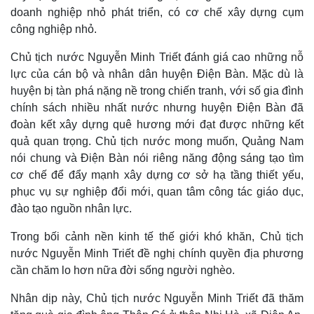
doanh nghiệp nhỏ phát triển, có cơ chế xây dựng cụm
công nghiệp nhỏ.
Chủ tịch nước Nguyễn Minh Triết đánh giá cao những nỗ
lực của cán bộ và nhân dân huyện Điện Bàn. Mặc dù là
huyện bị tàn phá nặng nề trong chiến tranh, với số gia đình
chính sách nhiều nhất nước nhưng huyện Điện Bàn đã
đoàn kết xây dựng quê hương mới đạt được những kết
quả quan trọng. Chủ tịch nước mong muốn, Quảng Nam
nói chung và Điện Bàn nói riêng năng động sáng tạo tìm
cơ chế để đẩy mạnh xây dựng cơ sở hạ tầng thiết yếu,
Thế giới
Multimedia
phục vụ sự nghiệp đổi mới, quan tâm công tác giáo dục,
Quan sát
Video
đào tạo nguồn nhân lực.
Cuộc sống đó đây
Ảnh
Hồ sơ
E-Magazine
Trong bối cảnh nền kinh tế thế giới khó khăn, Chủ tịch
Infographic
nước Nguyễn Minh Triết đề nghị chính quyền địa phương
cần chăm lo hơn nữa đời sống người nghèo.
Nhân dịp này, Chủ tịch nước Nguyễn Minh Triết đã thăm