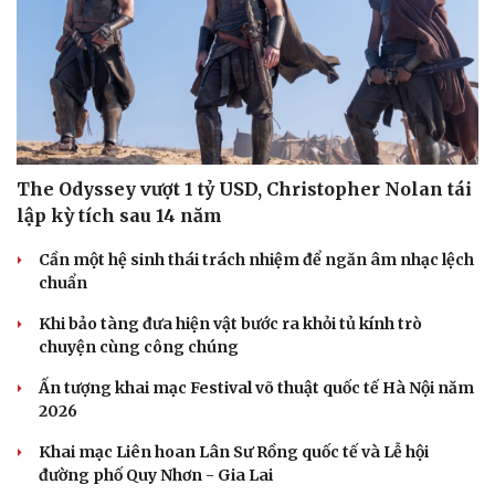
Thông tin doanh nghiệp
Sành điệu
Doanh nghiệp 24h
Tin Công nghệ
Doanh nhân
Trải nghiệm
Vì cộng đồng
Chuyển đổi số
The Odyssey vượt 1 tỷ USD, Christopher Nolan tái
lập kỳ tích sau 14 năm
Cần một hệ sinh thái trách nhiệm để ngăn âm nhạc lệch
chuẩn
Khi bảo tàng đưa hiện vật bước ra khỏi tủ kính trò
chuyện cùng công chúng
Ấn tượng khai mạc Festival võ thuật quốc tế Hà Nội năm
2026
Khai mạc Liên hoan Lân Sư Rồng quốc tế và Lễ hội
đường phố Quy Nhơn - Gia Lai