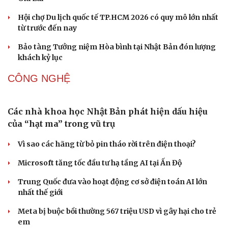
Sức khỏe
Đời sống
Hội chợ Du lịch quốc tế TP.HCM 2026 có quy mô lớn nhất
Dinh dưỡng - món ngon
Nhà đẹp
từ trước đến nay
Cây thuốc
Blog
Sản phụ khoa
Tình yêu - Gia đình
Bảo tàng Tưởng niệm Hòa bình tại Nhật Bản đón lượng
Nhi khoa
khách kỷ lục
Nam khoa
Làm đẹp - giảm cân
CÔNG NGHỆ
Phòng mạch online
Ăn sạch sống khỏe
Các nhà khoa học Nhật Bản phát hiện dấu hiệu