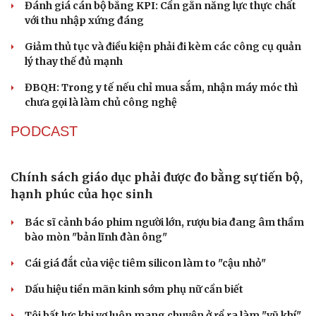
hành chính - chính trị tỉnh
Cà Mau bổ nhiệm 3 phó giám đốc sở
Bổ nhiệm 2 Thứ trưởng Bộ Ngoại giao
Đại tá Lê Hồng Giang giữ chức Phó Giám đốc Công an
Cao Bằng
Sau 1 tháng sáp nhập tổ dân phố: Công nghệ không thể
thay cán bộ đi gặp dân
QUỐC HỘI
ĐBQH đề xuất nhiều giải pháp hoàn thiện Luật
phòng chống vũ khí hủy diệt hàng loạt
Luật Phòng, chống phổ biến vũ khí hủy diệt hàng loạt
không cản trở hoạt động dân sự
Đánh giá cán bộ bằng KPI: Cần gắn năng lực thực chất