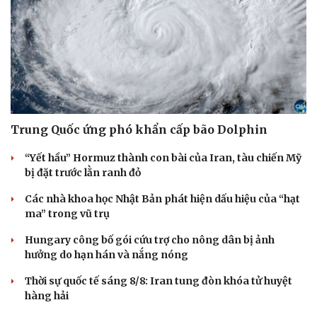
Trung Quốc ứng phó khẩn cấp bão Dolphin
“Yết hầu” Hormuz thành con bài của Iran, tàu chiến Mỹ
bị đặt trước lằn ranh đỏ
Các nhà khoa học Nhật Bản phát hiện dấu hiệu của “hạt
ma” trong vũ trụ
Hungary công bố gói cứu trợ cho nông dân bị ảnh
hưởng do hạn hán và nắng nóng
Pháp luật
Quân sự - Quốc phòng
Vụ án
Vũ khí
Thời sự quốc tế sáng 8/8: Iran tung đòn khóa tử huyệt
Tin nóng
Việt Nam
hàng hải
Tư vấn luật
Phân tích