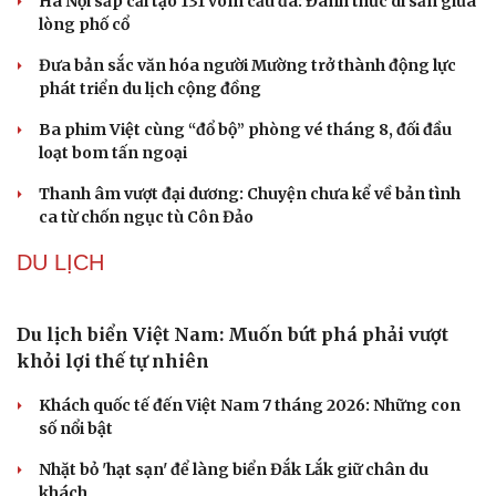
Mỹ bác thông tin thiếu hụt đạn dược sau nhiều
tháng giao tranh với Iran
Phê duyệt Kế hoạch bồi dưỡng kiến thức quốc phòng và
an ninh cho đối tượng 1
Bế mạc Vòng Chung kết Hội thao Công an Nhân dân
năm 2026
Tăng cường tuyên truyền, bảo vệ vững chắc biên giới
Việt Nam – Campuchia
Hải quân Mỹ lần đầu tiên huấn luyện UAV cảm tử tại Hàn
Quốc
VĂN HÓA
Từ vụ MCK gỡ 19 ca khúc: Không thể gây sốc rồi
chỉ xin lỗi là xong
Hà Nội sắp cải tạo 131 vòm cầu đá: Đánh thức di sản giữa