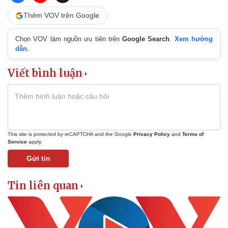
Thêm VOV trên Google
Chọn VOV làm nguồn ưu tiên trên
Google Search
.
Xem hướng
dẫn.
Viết bình luận
Kinh tế
Thị trường
Bất động sản
Giá vàng
Khởi nghiệp
Tiêu dùng
Tỷ giá
This site is protected by reCAPTCHA and the Google
Privacy Policy
and
Terms of
Chứng khoán
Service
apply.
Giá cà phê
Gửi tin
Tin liên quan