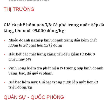
Thôn có 95% đồng bào dân tộc Dao ở Lào Cai được công
nhận "Thôn số"
Bộ Y tế chấn chỉnh hoạt động kinh doanh dược liệu
không rõ nguồn gốc
Xác minh làm rõ video bảo mẫu đánh, bắn dây thun vào
chân trẻ mầm non ở TP.HCM
Sơn La đẩy nhanh hoàn thiện các trường liên cấp vùng
biên trước năm học mới
THỊ TRƯỜNG