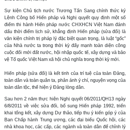
Sự kiện Chủ tịch nước Trương Tấn Sang chính thức ký
Lệnh Công bố Hiến pháp và Nghị quyết quy định một số
điểm thi hành Hiến pháp nước CHXHCN Việt Nam đánh
dấu thời điểm lịch sử, khẳng định Hiến pháp (sửa đổi) là
văn kiện chính trị pháp lý đặc biệt quan trọng, là luật “gốc”
của Nhà nước ta trong thời kỳ đẩy mạnh toàn diện công
cuộc đổi mới đất nước, hội nhập quốc tế, xây dựng và bảo
vệ Tổ quốc Việt Nam xã hội chủ nghĩa trong thời kỳ mới.
Hiến pháp (sửa đổi) là kết tinh của trí tuệ của toàn Đảng,
toàn dân và toàn quân ta, phản ánh ý chí, nguyện vọng của
toàn dân tộc, thể hiện ý Đảng lòng dân.
Sau hơn 2 năm thực hiện Nghị quyết 06/2011/QH13 ngày
6/8/2011 về việc sửa đổi, bổ sung Hiến pháp 1992, triển
khai tổng kết, xây dựng Dự thảo, tiếp thu ý kiến góp ý của
Ban Chấp hành Trung ương, các đại biểu Quốc hội, các
Thế giới
Multimedia
nhà khoa học, các cấp, các ngành và toàn dân để chỉnh lý