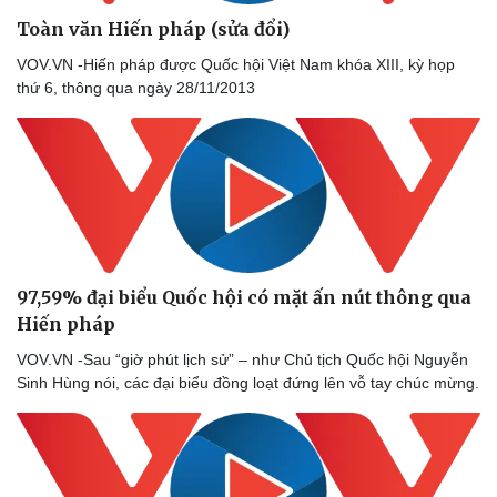
Tư vấn luật
Phân tích
Toàn văn Hiến pháp (sửa đổi)
VOV.VN -Hiến pháp được Quốc hội Việt Nam khóa XIII, kỳ họp
thứ 6, thông qua ngày 28/11/2013
97,59% đại biểu Quốc hội có mặt ấn nút thông qua
Hiến pháp
VOV.VN -Sau “giờ phút lịch sử” – như Chủ tịch Quốc hội Nguyễn
Sinh Hùng nói, các đại biểu đồng loạt đứng lên vỗ tay chúc mừng.