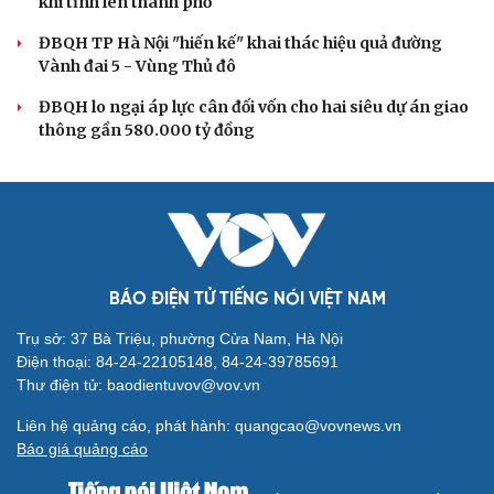
phải đo được kết quả thực chất
Bộ Chính trị: Giải thể hội quần chúng hoạt động kém
hiệu quả, không đúng tôn chỉ
Quy định số 207: Siết trách nhiệm đảng viên khi sử dụng
mạng xã hội
Thành Lập Ban Chỉ đạo TW về tổng kết thực tiễn,
nghiên cứu sửa Điều lệ Đảng
QUỐC HỘI
Không để quá trình đô thị hóa Bắc Ninh làm đứt
gãy không gian văn hóa Kinh Bắc
ĐBQH đề xuất làm rõ bản sắc kiến trúc Việt Nam trong
Luật Kiến trúc
Bí thư Quảng Ninh: Trăn trở nhất là người dân được gì
khi tỉnh lên thành phố