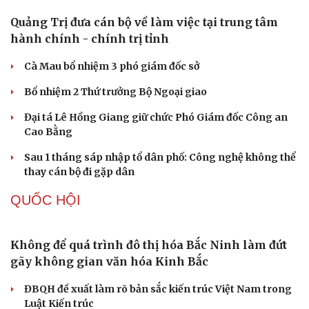
PHÁP LUẬT
Bàn giao nhóm đối tượng bị Interpol truy nã đỏ,
lừa đảo hơn 327 tỷ đồng
Bắt giữ người phụ nữ giả danh công an lừa đảo "chạy
án" 400 triệu đồng
Tạm giữ hình sự người đàn ông đạp ngã chồng cũ của
bạn gái giữa đường
Cha dượng đánh đập, bắt bé gái 11 tuổi ở Đồng Nai quỳ
đến 1h sáng
Khám xét khẩn cấp nhà Bùi Xuân Huấn (Huấn Hoa
Hồng)
TỔ CHỨC NHÂN SỰ