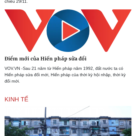
chiều 29/11.
Thể thao
Ô tô - Xe máy
Bóng đá
Ô tô
Lịch thi đấu bóng đá
Xe máy
Điểm mới của Hiến pháp sửa đổi
Thế giới thể thao
Tư vấn
eSports
VOV.VN -Sau 21 năm từ Hiến pháp năm 1992, đất nước ta có
Hậu trường
Hiến pháp sửa đổi mới, Hiến pháp của thời kỳ hội nhập, thời kỳ
đổi mới.
KINH TẾ