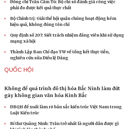
Thành tựu nhân quyền ở Việt Nam: Sự thật được
chứng minh qua những số liệu cụ thể
Thực tiễn vận hành chính quyền ba cấp bác bỏ mọi luận
điệu xuyên tạc
Thủ đoạn xuyên tạc mới trên không gian mạng thời AI
Tự cảnh giác trước tâm lý đám đông khi dùng mạng xã
hội
Khi mạng xã hội thành nơi phán xử
XÂY DỰNG, CHỈNH ĐỐN ĐẢNG
Đảng ủy các cơ quan Đảng Trung ương xây dựng
phần mềm đánh giá cán bộ theo KPI
Đồng chí Trần Cẩm Tú: Bộ chỉ số đánh giá công việc