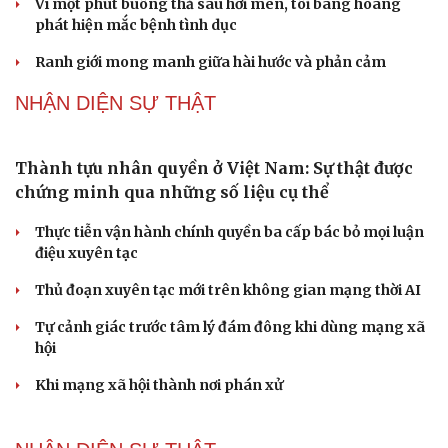
Bí thư Quảng Ninh: Trăn trở nhất là người dân được gì
khi tỉnh lên thành phố
ĐBQH TP Hà Nội "hiến kế" khai thác hiệu quả đường
Vành đai 5 - Vùng Thủ đô
ĐBQH lo ngại áp lực cân đối vốn cho hai siêu dự án giao
thông gần 580.000 tỷ đồng
PODCAST
"Loạn" biển hiệu tiếng nước ngoài: Đã đến lúc
chấn chỉnh
Lời đề nghị của người tình trẻ về chuyện có con chung
khiến tôi bế tắc ở tuổi 80
Du lịch biển Việt Nam: Muốn bứt phá phải vượt khỏi lợi
thế tự nhiên
Vì một phút buông thả sau hơi men, tôi bàng hoàng