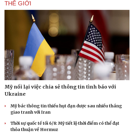
THẾ GIỚI
Mỹ nối lại việc chia sẻ thông tin tình báo với
Ukraine
Doanh nghiệp
Công nghệ
Mỹ bác thông tin thiếu hụt đạn dược sau nhiều tháng
Thông tin doanh nghiệp
Sành điệu
giao tranh với Iran
Doanh nghiệp 24h
Tin Công nghệ
Thời sự quốc tế tối 6/8: Mỹ tiết lộ thời điểm có thể đạt
Doanh nhân
Trải nghiệm
thỏa thuận về Hormuz
Vì cộng đồng
Chuyển đổi số