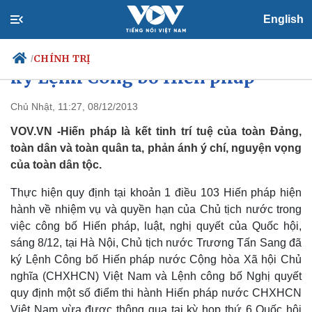
English
Chủ tịch nước Trương Tấn Sang
CHÍNH TRỊ
/
ký Lệnh Công bố Hiến pháp
Chủ Nhật, 11:27, 08/12/2013
VOV.VN -Hiến pháp là kết tinh trí tuệ của toàn Đảng,
Chính trị
Xã hội
toàn dân và toàn quân ta, phản ánh ý chí, nguyện vọng
Đảng
Tin 24h
của toàn dân tộc.
Tổ chức nhân sự
Dự báo thời tiết
Quốc hội
Giáo dục
Thực hiện quy định tại khoản 1 điều 103 Hiến pháp hiện
Nhận diện sự thật
Dấu ấn VOV
Việc làm
hành về nhiệm vụ và quyền hạn của Chủ tịch nước trong
Biển đảo
việc công bố Hiến pháp, luật, nghị quyết của Quốc hội,
sáng 8/12, tại Hà Nội, Chủ tịch nước Trương Tấn Sang đã
ký Lệnh Công bố Hiến pháp nước Cộng hòa Xã hội Chủ
nghĩa (CHXHCN) Việt Nam và Lệnh công bố Nghị quyết
quy định một số điểm thi hành Hiến pháp nước CHXHCN
Việt Nam vừa được thông qua tại kỳ họp thứ 6 Quốc hội