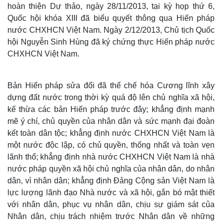
Quan sát
Video
hoàn thiện Dự thảo, ngày 28/11/2013, tại kỳ họp thứ 6,
Cuộc sống đó đây
Ảnh
Quốc hội khóa XIII đã biểu quyết thông qua Hiến pháp
Hồ sơ
E-Magazine
nước CHXHCN Việt Nam. Ngày 2/12/2013, Chủ tịch Quốc
Infographic
hội Nguyễn Sinh Hùng đã ký chứng thực Hiến pháp nước
CHXHCN Việt Nam.
Bản Hiến pháp sửa đổi đã thể chế hóa Cương lĩnh xây
dựng đất nước trong thời kỳ quá độ lên chủ nghĩa xã hội,
kế thừa các bản Hiến pháp trước đây; khẳng định mạnh
mẽ ý chí, chủ quyền của nhân dân và sức mạnh đại đoàn
kết toàn dân tộc; khẳng định nước CHXHCN Việt Nam là
một nước độc lập, có chủ quyền, thống nhất và toàn vẹn
lãnh thổ; khẳng định nhà nước CHXHCN Việt Nam là nhà
nước pháp quyền xã hội chủ nghĩa của nhân dân, do nhân
dân, vì nhân dân; khẳng định Đảng Cộng sản Việt Nam là
lực lượng lãnh đạo Nhà nước và xã hội, gắn bó mật thiết
với nhân dân, phục vụ nhân dân, chịu sự giám sát của
Nhân dân, chịu trách nhiệm trước Nhân dân về những