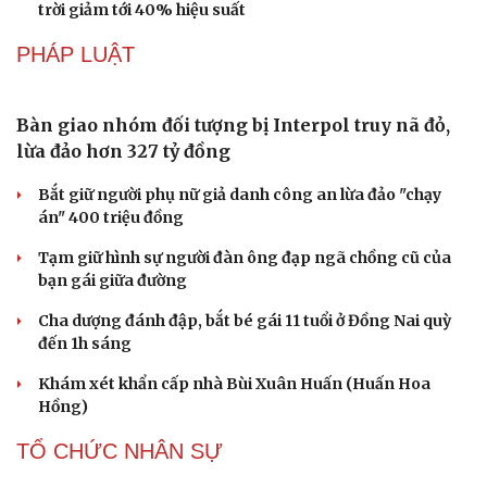
Cần Thơ cụ thể hóa “Ba kết nối”, xúc tiến đón dòng vốn
Di sản
và du khách Thái Lan
Ký kết hợp tác đăng cai Vòng chung kết Giải Vô địch
Golf nghiệp dư thế giới 2027
CÔNG NGHỆ
Thành lập Khu Công nghệ cao tỉnh Hưng Yên
quy mô hơn 496ha
Phê duyệt Chương trình KHCN và đổi mới sáng tạo quốc
gia về công nghệ chiến lược
Bắc Kinh triển khai “nhân viên” robot tại các công viên
Nguy cơ mất tài khoản Microsoft chỉ vì kết nối mạng Wi-
Fi khách sạn
Một việc nhiều gia đình bỏ quên có thể khiến điện mặt
trời giảm tới 40% hiệu suất