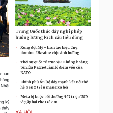
Trung Quốc thúc đẩy nghỉ phép
hưởng lương kích cầu tiêu dùng
Xung đột Mỹ - Iran tạo hiệu ứng
domino, Ukraine chịu ảnh hưởng
Thời sự quốc tế trưa 7/8: Khủng hoảng
tên lửa Patriot làm lộ điểm yếu của
NATO
 quan
thông
Chính phủ Ấn Độ đẩy mạnh kết nối thế
ừ Nhật
hệ Gen Z trên mạng xã hội
Meta bị buộc bồi thường 567 triệu USD
vì gây hại cho trẻ em
ng kỷ
 thấy
XÃ HỘI