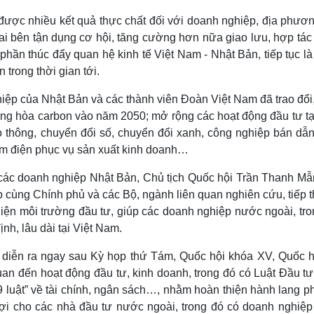
 được nhiều kết quả thực chất đối với doanh nghiệp, địa phươ
 bên tận dụng cơ hội, tăng cường hơn nữa giao lưu, hợp tác 
phần thúc đẩy quan hệ kinh tế Việt Nam - Nhật Bản, tiếp tục l
trong thời gian tới.
hiệp của Nhật Bản và các thành viên Đoàn Việt Nam đã trao đổi
ung hòa carbon vào năm 2050; mở rộng các hoạt động đầu tư tại
ao thông, chuyển đổi số, chuyển đổi xanh, công nghiệp bán dẫn
ảm điện phục vụ sản xuất kinh doanh…
a các doanh nghiệp Nhật Bản, Chủ tịch Quốc hội Trần Thanh Mẫ
p cùng Chính phủ và các Bộ, ngành liên quan nghiên cứu, tiếp 
hiện môi trường đầu tư, giúp các doanh nghiệp nước ngoài, tro
h, lâu dài tại Việt Nam.
 diễn ra ngay sau Kỳ họp thứ Tám, Quốc hội khóa XV, Quốc h
quan đến hoạt động đầu tư, kinh doanh, trong đó có Luật Đầu t
a 9 luật” về tài chính, ngân sách…, nhằm hoàn thiện hành lang p
n lợi cho các nhà đầu tư nước ngoài, trong đó có doanh nghiệp