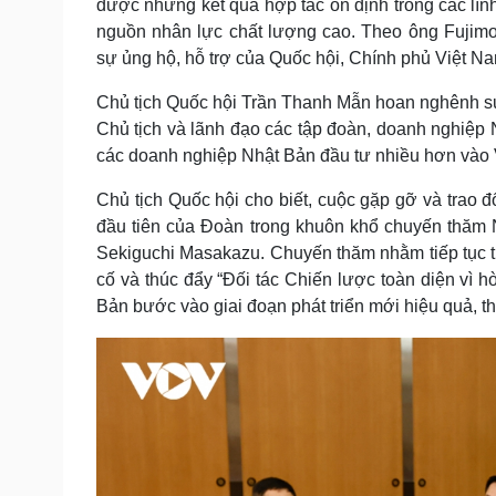
được những kết quả hợp tác ổn định trong các lĩnh 
nguồn nhân lực chất lượng cao. Theo ông Fuji
sự ủng hộ, hỗ trợ của Quốc hội, Chính phủ Việt N
Chủ tịch Quốc hội Trần Thanh Mẫn hoan nghênh sự
Chủ tịch và lãnh đạo các tập đoàn, doanh nghiệp N
các doanh nghiệp Nhật Bản đầu tư nhiều hơn vào 
Chủ tịch Quốc hội cho biết, cuộc gặp gỡ và trao 
đầu tiên của Đoàn trong khuôn khổ chuyến thăm 
Sekiguchi Masakazu. Chuyến thăm nhằm tiếp tục tr
cố và thúc đẩy “Đối tác Chiến lược toàn diện vì h
Bản bước vào giai đoạn phát triển mới hiệu quả, th