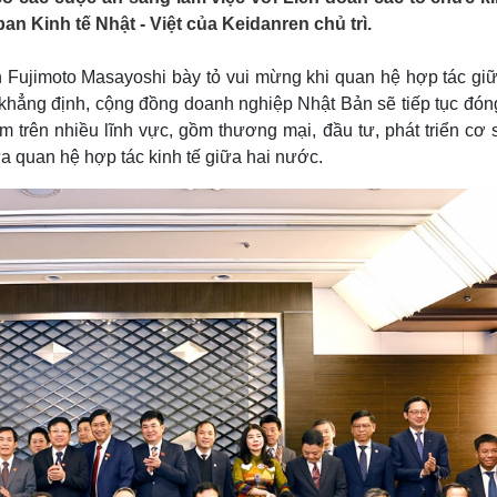
Lịch thi đấu bóng đá
Xe máy
n Kinh tế Nhật - Việt của Keidanren chủ trì.
Thế giới thể thao
Tư vấn
eSports
V
n Fujimoto Masayoshi bày tỏ vui mừng khi quan hệ hợp tác giữ
Hậu trường
 khẳng định, cộng đồng doanh nghiệp Nhật Bản sẽ tiếp tục đón
Văn hóa
Giải trí
D
m trên nhiều lĩnh vực, gồm thương mại, đầu tư, phát triển cơ 
Sân khấu - Điện ảnh
Nghệ sĩ
 quan hệ hợp tác kinh tế giữa hai nước.
Văn học
Thời trang
Âm nhạc
Sao Việt
c
Di sản