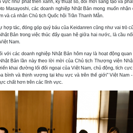
vực như phát triển xanh, kỹ thuật số, đổi mới sáng tạo và phát
moto Masayoshi, các doanh nghiệp Nhật Bản mong muốn nhận
am và cá nhân Chủ tịch Quốc hội Trần Thanh Mẫn.
 hợp tác, đóng góp quý báu của Keidanren cũng như vai trò củ
hật Bản trong việc thúc đẩy quan hệ giữa hai nước, là cầu nố
Việt Nam.
đổi với các doanh nghiệp Nhật Bản hôm nay là hoạt động quan 
Nhật Bản lần này theo lời mời của Chủ tịch Thượng viện Nhậ
iển khai đường lối đối ngoại của Việt Nam, chủ động, tích cực
òa bình và thịnh vượng tại khu vực và trên thế giới” Việt Nam 
ực chất hơn trên các lĩnh vực.