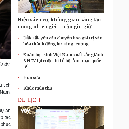
Hiệu sách cũ, không gian sáng tạo
mang nhiều giá trị cần gìn giữ
Đắk Lắk yêu cầu chuyển hóa giá trị văn
hóa thành động lực tăng trưởng
Đoàn học sinh Việt Nam xuất sắc giành
8 HCV tại cuộc thi Lễ hội Âm nhạc quốc
dự án
tế
Hoa sữa
 tịch
Khúc mùa thu
 Nam,
DU LỊCH
 dự án
p tác
 phục