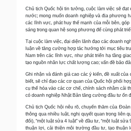
Chủ tịch Quốc hội tin tưởng, cuộc làm việc sẽ đạt
nước; mong muốn doanh nghiệp và địa phương hai
các lĩnh vực, phát huy thế mạnh của mỗi bên, góp 
sáng trong quan hệ song phương để cùng phát triển 
Tại cuộc làm việc, đại diện lãnh đạo các doanh ng
luận về tăng cường hợp tác hướng tới mục tiêu tr
Nam trên các lĩnh vực, như phát triển hạ tầng gi
tạo nguồn nhân lực chất lượng cao; vấn đề bảo đ
Ghi nhận và đánh giá cao các ý kiến, đề xuất củ
biết, sẽ chỉ đạo các cơ quan của Quốc hội phối hợ
cụ thể hóa vào các cơ chế, chính sách nhằm cải t
có doanh nghiệp Nhật Bản tăng cường đầu tư ổn địn
Chủ tịch Quốc hội nêu rõ, chuyến thăm của Đoàn
thông qua nhiều luật, nghị quyết quan trọng liên 
đổi), “một luật sửa 4 luật” về đầu tư, “một luật sử
thuận lợi, cải thiện môi trường đầu tư, tạo thuậ