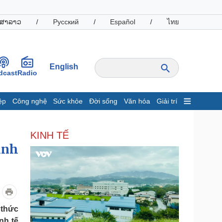
ສາລາວ
/
Русский
/
Español
/
ไทย
English
dcast
Radio
ệp
Công nghệ
Sức khỏe
Đời sống
Văn hóa
Giải trí
inh tế
Thị trường
KINH TẾ
ất động sản
Giá vàng
inh
hởi nghiệp
Tiêu dùng
Tỷ giá
Chứng khoán
Giá cà phê
oanh nghiệp
Công nghệ
 thức
hông tin doanh nghiệp
Sành điệu
nh tế