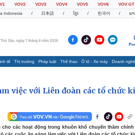
V1
VOV2
VOV3
VOV4
VOV5
VOV6
VOV GT
a Indonesia
/
日本語
/
ខ្មែរ
/
한국어
/
ພາ
Thứ Sáu, ngày 7 tháng 8 năm 2026
Po
inh tế
Thị trường
Pháp luật
Thể thao
Ô tô - Xe máy
Doanh nghi
Thế giới
Multimedia
K
Quan sát
Video
B
àm việc với Liên đoàn các tổ chức k
Cuộc sống đó đây
Ảnh
K
Hồ sơ
E-Magazine
Infographic
Thể thao
Ô tô - Xe máy
D
u cho các hoạt động trong khuôn khổ chuyến thăm chính
Bóng đá
Ô tô
T
ó các cuộc ăn sáng làm việc với Liên đoàn các tổ chức ki