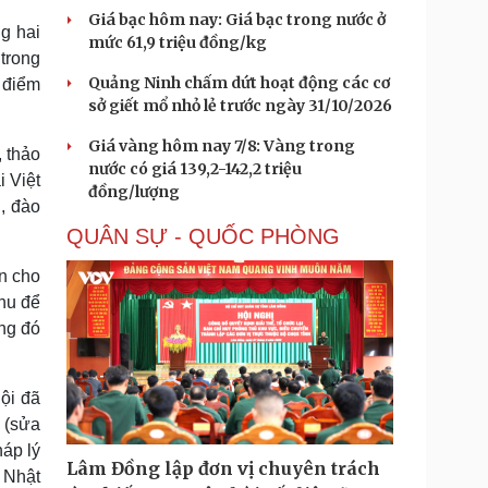
Giá bạc hôm nay: Giá bạc trong nước ở
ng hai
mức 61,9 triệu đồng/kg
trong
Quảng Ninh chấm dứt hoạt động các cơ
à điểm
sở giết mổ nhỏ lẻ trước ngày 31/10/2026
Giá vàng hôm nay 7/8: Vàng trong
, thảo
nước có giá 139,2-142,2 triệu
 Việt
đồng/lượng
, đào
QUÂN SỰ - QUỐC PHÒNG
n cho
thu để
ng đó
ội đã
ư (sửa
háp lý
Lâm Đồng lập đơn vị chuyên trách
 Nhật