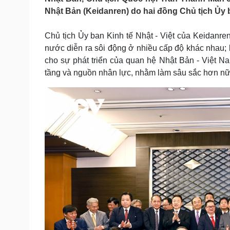
Tin nóng
Việt Nam
Nhật Bản (Keidanren) do hai đồng Chủ tịch Ủy ba
Tư vấn luật
Phân tích
Chủ tịch Ủy ban Kinh tế Nhật - Việt của Keidanre
nước diễn ra sôi động ở nhiều cấp độ khác nhau;
Sức khỏe
Đời sống
cho sự phát triển của quan hệ Nhật Bản - Việt Na
Dinh dưỡng - món ngon
Nhà đẹp
tầng và nguồn nhân lực, nhằm làm sâu sắc hơn nữa
Cây thuốc
Blog
Sản phụ khoa
Tình yêu - Gia đình
Nhi khoa
Nam khoa
Làm đẹp - giảm cân
Phòng mạch online
Ăn sạch sống khỏe
Cải chính