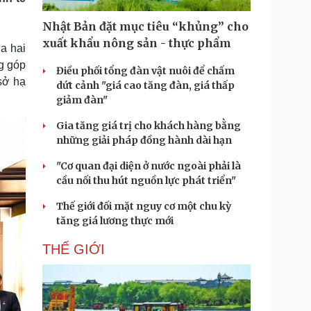
Doanh nghiệp 24h
Tin Công nghệ
Doanh nhân
Trải nghiệm
Nhật Bản đặt mục tiêu “khủng” cho
ì cộng đồng
Chuyển đổi số
xuất khẩu nông sản - thực phẩm
a hai
g góp
Điều phối tổng đàn vật nuôi để chấm
u lịch
Podcast
sở hạ
dứt cảnh "giá cao tăng đàn, giá thấp
Tư vấn
Câu chuyện thời sự
giảm đàn"
Săn Tour
Đọc truyện đêm khuya
heck-in
Cửa sổ tình yêu
Gia tăng giá trị cho khách hàng bằng
Kể chuyện cho bé
những giải pháp đồng hành dài hạn
Hạt giống tâm hồn
"Cơ quan đại diện ở nước ngoài phải là
cầu nối thu hút nguồn lực phát triển"
Thế giới đối mặt nguy cơ một chu kỳ
tăng giá lương thực mới
THẾ GIỚI