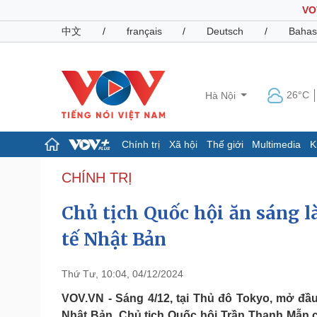
VO
中文
/
français
/
Deutsch
/
Bahas
26°C
Hà Nội
Chính trị
Xã hội
Thế giới
Multimedia
K
Chính trị
Xã hội
CHÍNH TRỊ
Đảng
Tin 24h
Chủ tịch Quốc hội ăn sáng l
Tổ chức nhân sự
Dự báo thời tiết
Quốc hội
Giáo dục
tế Nhật Bản
Nhận diện sự thật
Dấu ấn VOV
Việc làm
Biển đảo
Thứ Tư, 10:04, 04/12/2024
Pháp luật
Quân sự - Quốc phòng
VOV.VN - Sáng 4/12, tại Thủ đô Tokyo, mở đầ
Vụ án
Vũ khí
Nhật Bản, Chủ tịch Quốc hội Trần Thanh Mẫn c