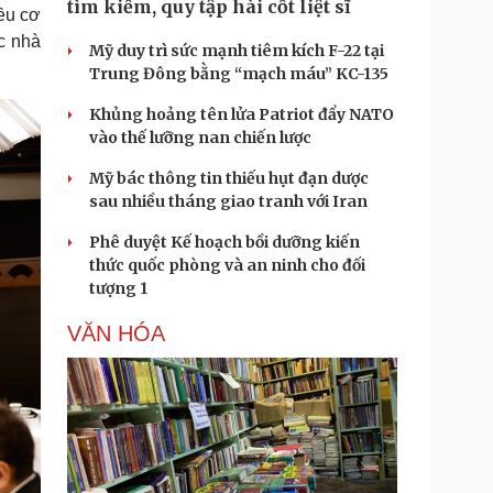
tìm kiếm, quy tập hài cốt liệt sĩ
iều cơ
c nhà
Mỹ duy trì sức mạnh tiêm kích F-22 tại
Trung Đông bằng “mạch máu” KC-135
Khủng hoảng tên lửa Patriot đẩy NATO
vào thế lưỡng nan chiến lược
Mỹ bác thông tin thiếu hụt đạn dược
sau nhiều tháng giao tranh với Iran
Phê duyệt Kế hoạch bồi dưỡng kiến
thức quốc phòng và an ninh cho đối
tượng 1
VĂN HÓA