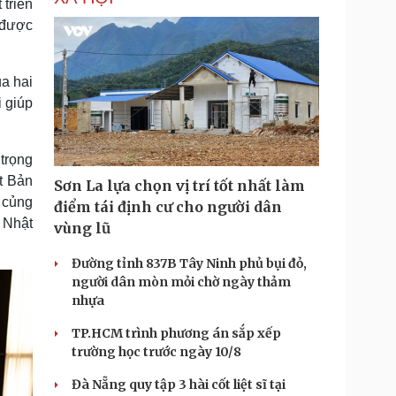
 triển
 được
a hai
i giúp
trọng
t Bản
Sơn La lựa chọn vị trí tốt nhất làm
 củng
điểm tái định cư cho người dân
- Nhật
vùng lũ
Đường tỉnh 837B Tây Ninh phủ bụi đỏ,
người dân mòn mỏi chờ ngày thảm
nhựa
TP.HCM trình phương án sắp xếp
trường học trước ngày 10/8
Đà Nẵng quy tập 3 hài cốt liệt sĩ tại