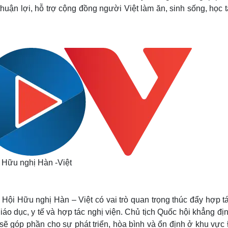
thuận lợi, hỗ trợ cộng đồng người Việt làm ăn, sinh sống, học t
i Hữu nghị Hàn -Việt
ội Hữu nghị Hàn – Việt có vai trò quan trọng thúc đẩy hợp tá
 giáo dục, y tế và hợp tác nghị viện. Chủ tịch Quốc hội khẳng đị
sẽ góp phần cho sự phát triển, hòa bình và ổn định ở khu vực