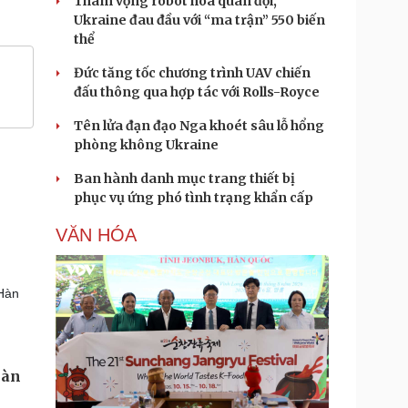
Tham vọng robot hóa quân đội,
Ukraine đau đầu với “ma trận” 550 biến
thể
Đức tăng tốc chương trình UAV chiến
đấu thông qua hợp tác với Rolls-Royce
Tên lửa đạn đạo Nga khoét sâu lỗ hổng
phòng không Ukraine
Ban hành danh mục trang thiết bị
phục vụ ứng phó tình trạng khẩn cấp
VĂN HÓA
 Hàn
Hàn