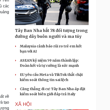
p Yên
ủ các
 Quảng
Tây Ban Nha bắt 78 đối tượng trong
đường dây buôn người và ma túy
Malaysia cảnh báo rủi ro trẻ em kết
bạn với AI
ASEAN kỷ niệm 59 năm thành lập:
Đoàn kết và tự cường là sức mạnh
EU yêu cầu Meta và TikTok thắt chặt
kiểm soát thông tin sai lệch
Căng thẳng di cư: Tây Ban Nha áp đặt
kiểm soát biên giới đáp trả Italy
ất về
à tạo
XÃ HỘI
 lượng