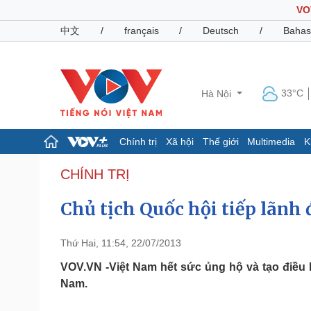
VO
中文
/
français
/
Deutsch
/
Bahas
33°C
Hà Nội
Chính trị
Xã hội
Thế giới
Multimedia
K
Chính trị
Xã hội
CHÍNH TRỊ
Đảng
Tin 24h
Chủ tịch Quốc hội tiếp lãnh
Tổ chức nhân sự
Dự báo thời tiết
Quốc hội
Giáo dục
Nhận diện sự thật
Dấu ấn VOV
Thứ Hai, 11:54, 22/07/2013
Việc làm
Biển đảo
VOV.VN -Việt Nam hết sức ủng hộ và tạo điều k
Nam.
Pháp luật
Quân sự - Quốc phòng
Vụ án
Vũ khí