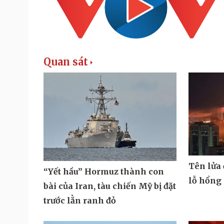
Quan sát
Tên lửa
“Yết hầu” Hormuz thành con
lỗ hổng
bài của Iran, tàu chiến Mỹ bị đặt
trước lằn ranh đỏ