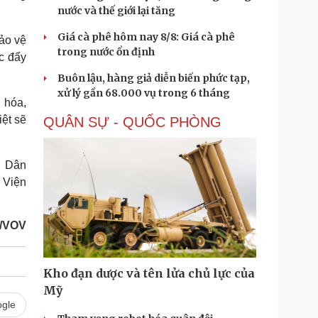
nước và thế giới lại tăng
Giá cà phê hôm nay 8/8: Giá cà phê
ảo vệ
trong nước ổn định
úc đẩy
Buôn lậu, hàng giả diễn biến phức tạp,
xử lý gần 68.000 vụ trong 6 tháng
 hóa,
ệt sẽ
QUÂN SỰ - QUỐC PHÒNG
n Dân
 Viện
/VOV
Kho đạn dược và tên lửa chủ lực của
Mỹ
gle