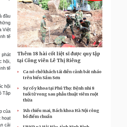
à đầu
Những
 Việt
nh tế
Thêm 18 hài cốt liệt sĩ được quy tập
 phát
tại Công viên Lê Thị Riêng
 hội,
nh tế
Ca nô chở khách tái diễn cảnh bát nháo
trên biển Sầm Sơn
c hội
Sự cố y khoa tại Phú Thọ: Bệnh nhi 8
ó Tập
tuổi tử vong sau phẫu thuật viêm ruột
thừa
14h chiều mai, Bách khoa Hà Nội công
p của
bố điểm chuẩn
c hoạt
n cải