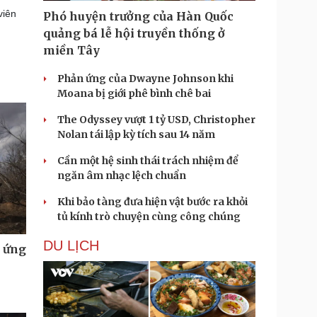
viên
Phó huyện trưởng của Hàn Quốc
quảng bá lễ hội truyền thống ở
miền Tây
Phản ứng của Dwayne Johnson khi
Moana bị giới phê bình chê bai
The Odyssey vượt 1 tỷ USD, Christopher
Nolan tái lập kỳ tích sau 14 năm
Cần một hệ sinh thái trách nhiệm để
ngăn âm nhạc lệch chuẩn
Khi bảo tàng đưa hiện vật bước ra khỏi
tủ kính trò chuyện cùng công chúng
DU LỊCH
u ứng