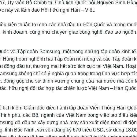
7, Ủy viên Bộ Chính trị, Chủ tịch Quốc hội Nguyễn Sinh Hùng
Lịch thi đấu bóng đá
Xe máy
ớc này và lãnh đạo Hội hữu nghị Hàn – Việt.
Thế giới thể thao
Tư vấn
eSports
V
Hậu trường
điều kiện thuận lợi cho các nhà đầu tư Hàn Quốc và mong muố
, kinh doanh, cũng như chuyển giao công nghệ, đào tạo nguồn
Văn hóa
Giải trí
D
Sân khấu - Điện ảnh
Nghệ sĩ
Văn học
Thời trang
 Quốc và Tập đoàn Samsung,
một trong những tập đoàn kinh tế
Âm nhạc
Sao Việt
c
nh Hùng
hoan nghênh hai Tập đoàn nói riêng và các Tập đoàn ki
Di sản
 động đầu tư, thương mại hết sức tích cực tại Việt Nam. Hoạt
amsung không chỉ có ý nghĩa quan trọng trong lĩnh vực hợp tác
c, đóng góp cho sự thịnh vượng chung của hai nước mà còn l
tác, hữu nghị đối tác hợp tác chiến lược Việt Nam – Hàn Quốc
 tịch kiêm Giám đốc điều hành tập đoàn Viễn Thông Hàn Quố
ính phủ, các Bộ, ngành của Việt Nam trong việc tạo điều kiệ
msung đã đầu tư xây dựng nhà máy sản xuất điện thoại di độn
 tỉnh Bắc Ninh, với vốn đăng ký 670 triệu USD, sử dụng 18.00