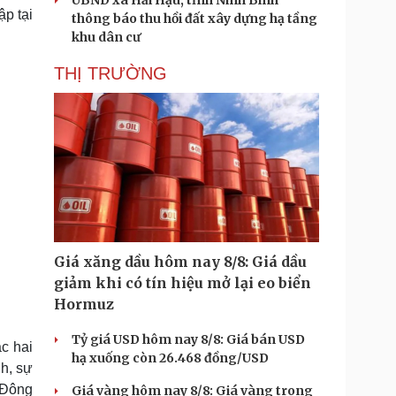
UBND xã Hải Hậu, tỉnh Ninh Bình
ập tại
thông báo thu hồi đất xây dựng hạ tầng
khu dân cư
THỊ TRƯỜNG
Giá xăng dầu hôm nay 8/8: Giá dầu
giảm khi có tín hiệu mở lại eo biển
Hormuz
Tỷ giá USD hôm nay 8/8: Giá bán USD
c hai
hạ xuống còn 26.468 đồng/USD
nh, sự
 Đông
Giá vàng hôm nay 8/8: Giá vàng trong