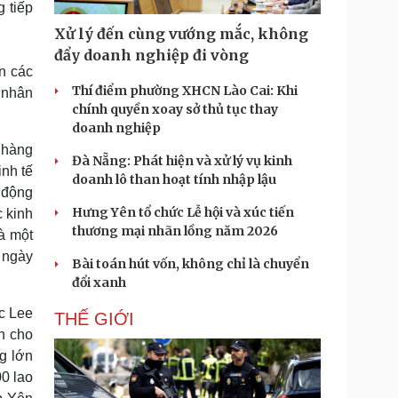
 tiếp
Doanh nghiệp 24h
Tin Công nghệ
Doanh nhân
Trải nghiệm
Xử lý đến cùng vướng mắc, không
ì cộng đồng
Chuyển đổi số
đẩy doanh nghiệp đi vòng
n các
Thí điểm phường XHCN Lào Cai: Khi
 nhân
u lịch
Podcast
chính quyền xoay sở thủ tục thay
Tư vấn
Câu chuyện thời sự
doanh nghiệp
Săn Tour
Đọc truyện đêm khuya
 hàng
heck-in
Cửa sổ tình yêu
Đà Nẵng: Phát hiện và xử lý vụ kinh
nh tế
Kể chuyện cho bé
doanh lô than hoạt tính nhập lậu
 động
Hạt giống tâm hồn
Hưng Yên tổ chức Lễ hội và xúc tiến
 kinh
thương mại nhãn lồng năm 2026
à một
 ngày
Bài toán hút vốn, không chỉ là chuyển
đổi xanh
c Lee
THẾ GIỚI
n cho
g lớn
0 lao