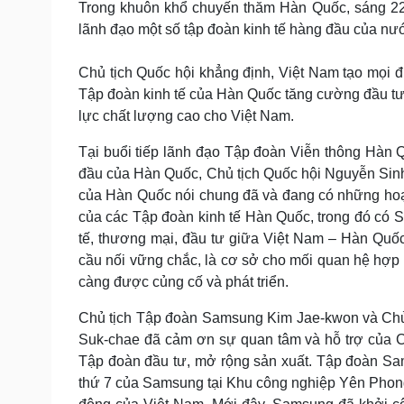
Trong khuôn khổ chuyến thăm Hàn Quốc, sáng 22/
Tin nóng
Việt Nam
lãnh đạo một số tập đoàn kinh tế hàng đầu của nư
Tư vấn luật
Phân tích
Chủ tịch Quốc hội khẳng định, Việt Nam tạo mọi 
Tập đoàn kinh tế của Hàn Quốc tăng cường đầu tư
Sức khỏe
Đời sống
lực chất lượng cao cho Việt Nam.
Dinh dưỡng - món ngon
Nhà đẹp
Cây thuốc
Blog
Tại buổi tiếp lãnh đạo Tập đoàn Viễn thông Hàn
Sản phụ khoa
Tình yêu - Gia đình
đầu của Hàn Quốc, Chủ tịch Quốc hội Nguyễn Si
Nhi khoa
của Hàn Quốc nói chung đã và đang có những hoạt
Nam khoa
của các Tập đoàn kinh tế Hàn Quốc, trong đó có S
Làm đẹp - giảm cân
Phòng mạch online
tế, thương mại, đầu tư giữa Việt Nam – Hàn Quố
Ăn sạch sống khỏe
cầu nối vững chắc, là cơ sở cho mối quan hệ hợp 
càng được củng cố và phát triển.
Cải chính
Chủ tịch Tập đoàn Samsung Kim Jae-kwon và Chủ
Suk-chae đã cảm ơn sự quan tâm và hỗ trợ của Ch
Tập đoàn đầu tư, mở rộng sản xuất. Tập đoàn Sa
thứ 7 của Samsung tại Khu công nghiệp Yên Phong,