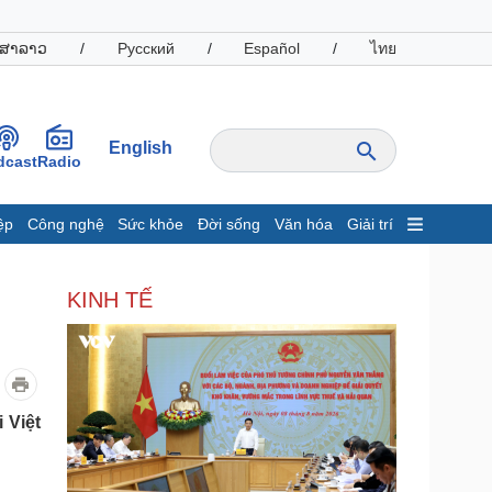
ສາລາວ
/
Русский
/
Español
/
ไทย
English
dcast
Radio
ệp
Công nghệ
Sức khỏe
Đời sống
Văn hóa
Giải trí
inh tế
Thị trường
KINH TẾ
ất động sản
Giá vàng
hởi nghiệp
Tiêu dùng
Tỷ giá
Chứng khoán
Giá cà phê
 Việt
oanh nghiệp
Công nghệ
hông tin doanh nghiệp
Sành điệu