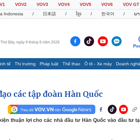
V1
VOV2
VOV3
VOV4
VOV5
VOV6
VOV GT
a Indonesia
/
日本語
/
ខ្មែរ
/
한국어
/
ພາ
Thứ Bảy, ngày 8 tháng 8 năm 2026
Po
inh tế
Thị trường
Pháp luật
Thể thao
Ô tô - Xe máy
Doanh nghi
Thế giới
Multimedia
K
Quan sát
Video
B
 đạo các tập đoàn Hàn Quốc
Cuộc sống đó đây
Ảnh
K
Hồ sơ
E-Magazine
Infographic
iện thuận lợi cho các nhà đầu tư Hàn Quốc vào đầu tư tại
Thể thao
Ô tô - Xe máy
D
Bóng đá
Ô tô
T