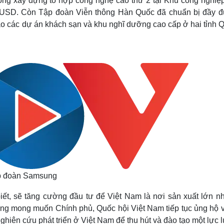
ng xây dựng tổ hợp công nghệ cao thứ 2 tại Khu công nghiệ
tỷ USD. Còn Tập đoàn Viễn thông Hàn Quốc đã chuẩn bị đầy đ
tư vào các dự án khách sạn và khu nghĩ dưỡng cao cấp ở hai tỉnh
ập đoàn Samsung
t, sẽ tăng cường đầu tư để Việt Nam là nơi sản xuất lớn nh
ung mong muốn Chính phủ, Quốc hội Việt Nam tiếp tục ủng hộ v
ghiên cứu phát triển ở Việt Nam để thu hút và đào tạo một lực