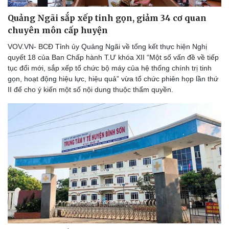
Quảng Ngãi sắp xếp tinh gọn, giảm 34 cơ quan
chuyên môn cấp huyện
VOV.VN- BCĐ Tỉnh ủy Quảng Ngãi về tổng kết thực hiện Nghị
quyết 18 của Ban Chấp hành T.Ư khóa XII “Một số vấn đề về tiếp
tục đổi mới, sắp xếp tổ chức bộ máy của hệ thống chính trị tinh
gọn, hoạt động hiệu lực, hiệu quả” vừa tổ chức phiên họp lần thứ
II để cho ý kiến một số nội dung thuộc thẩm quyền.
Văn hóa
Giải trí
Sân khấu - Điện ảnh
Nghệ sĩ
Văn học
Thời trang
Âm nhạc
Sao Việt
Di sản