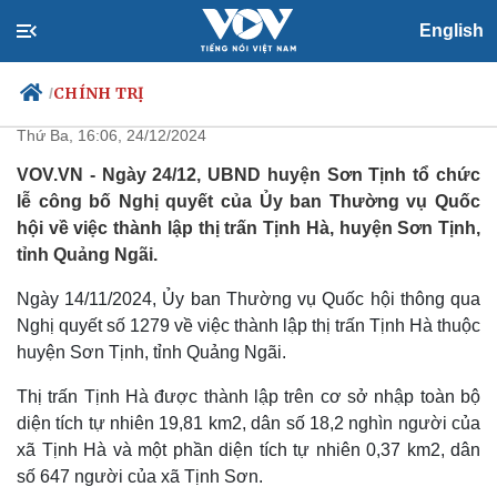
English
Công bố nghị quyết thành lập
thị trấn Tịnh Hà ở Quảng Ngãi
CHÍNH TRỊ
/
Thứ Ba, 16:06, 24/12/2024
VOV.VN - Ngày 24/12, UBND huyện Sơn Tịnh tổ chức
lễ công bố Nghị quyết của Ủy ban Thường vụ Quốc
Chính trị
Xã hội
hội về việc thành lập thị trấn Tịnh Hà, huyện Sơn Tịnh,
Đảng
Tin 24h
tỉnh Quảng Ngãi.
Tổ chức nhân sự
Dự báo thời tiết
Quốc hội
Giáo dục
Ngày 14/11/2024, Ủy ban Thường vụ Quốc hội thông qua
Nhận diện sự thật
Dấu ấn VOV
Nghị quyết số 1279 về việc thành lập thị trấn Tịnh Hà thuộc
Việc làm
huyện Sơn Tịnh, tỉnh Quảng Ngãi.
Biển đảo
Thị trấn Tịnh Hà được thành lập trên cơ sở nhập toàn bộ
diện tích tự nhiên 19,81 km2, dân số 18,2 nghìn người của
xã Tịnh Hà và một phần diện tích tự nhiên 0,37 km2, dân
số 647 người của xã Tịnh Sơn.