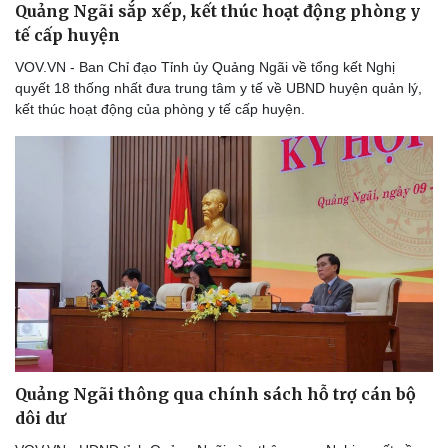
Quảng Ngãi sắp xếp, kết thúc hoạt động phòng y
tế cấp huyện
VOV.VN - Ban Chỉ đạo Tỉnh ủy Quảng Ngãi về tổng kết Nghị
quyết 18 thống nhất đưa trung tâm y tế về UBND huyện quản lý,
kết thúc hoạt động của phòng y tế cấp huyện.
Du lịch
Podcast
Tư vấn
Câu chuyện thời sự
Săn Tour
Đọc truyện đêm khuya
check-in
Cửa sổ tình yêu
Kể chuyện cho bé
Quảng Ngãi thông qua chính sách hỗ trợ cán bộ
Hạt giống tâm hồn
dôi dư