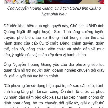
Tin nóng
Việt Nam
Tư vấn luật
Phân tích
Ông Nguyễn Hoàng Giang, Chủ tịch UBND tỉnh Quảng
Ngãi phát biểu
Để triển khai hiệu quả nghị quyết này, Chủ tịch UBND tỉnh
Quảng Ngãi đề nghị huyện Sơn Tịnh tăng cường tuyên
truyền, phổ biến, tạo sự thống nhất trong nhận thức và
hành động của cấp ủy, tổ chức Đảng, chính quyền, đoàn
thể, cán bộ, công chức, viên chức và nhân dân về mục
tiêu, ý nghĩa của việc sắp xếp đơn vị hành chính.
Ông Nguyễn Hoàng Giang yêu cầu địa phương tiếp tục
quan tâm hỗ trợ người dân, doanh nghiệp chuyển đổi giấy
tờ, giải quyết thủ tục hành chính.
“Có phương án sử dụng hiệu quả trụ sở sau sắp xếp, tránh
tình trạng lãng phí tài sản công. Ổn định tổ chức và phục
vụ nhân dân đảm bảo các xã sau sắp xếp nhanh chóng ổn
định hoạt động, hỗ trợ chuyển đổi giấy tờ, giải quyết thủ
Thể thao
Ô tô - Xe máy