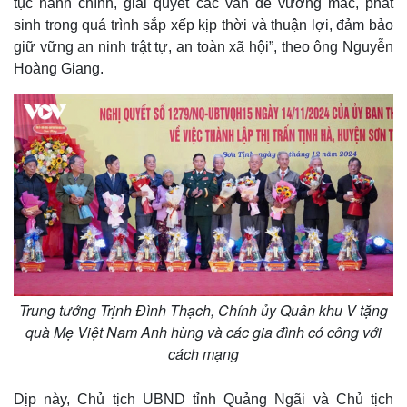
tục hành chính, giải quyết các vấn đề vướng mắc, phát
Bóng đá
Ô tô
sinh trong quá trình sắp xếp kịp thời và thuận lợi, đảm bảo
Lịch thi đấu bóng đá
Xe máy
giữ vững an ninh trật tự, an toàn xã hội”, theo ông Nguyễn
Thế giới thể thao
Tư vấn
eSports
Hoàng Giang.
Hậu trường
Trung tướng Trịnh Đình Thạch, Chính ủy Quân khu V tặng
quà Mẹ Việt Nam Anh hùng và các gia đình có công với
cách mạng
Dịp này, Chủ tịch UBND tỉnh Quảng Ngãi và Chủ tịch