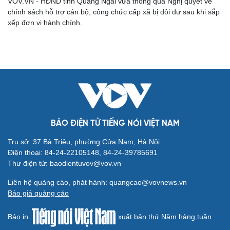
VOV.VN - HĐND tỉnh Quảng Ngãi vừa thông qua Nghị quyết về
chính sách hỗ trợ cán bộ, công chức cấp xã bị dôi dư sau khi sắp
xếp đơn vị hành chính.
BÁO ĐIỆN TỬ TIẾNG NÓI VIỆT NAM
Trụ sở: 37 Bà Triệu, phường Cửa Nam, Hà Nội
Điện thoại: 84-24-22105148, 84-24-39785691
Thư điện tử: baodientuvov@vov.vn
Liên hệ quảng cáo, phát hành: quangcao@vovnews.vn
Cải chính
Báo giá quảng cáo
Báo in
xuất bản thứ Năm hàng tuần