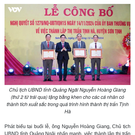
Chủ tịch UBND tỉnh Quảng Ngãi Nguyễn Hoàng Giang
(thứ 2 từ trái qua) tặng bằng khen cho các cá nhân có
Kinh tế
Thị trường
thành tích xuất sắc trong quá trình hình thành thị trấn Tịnh
Bất động sản
Giá vàng
Hà
Khởi nghiệp
Tiêu dùng
Tỷ giá
Phát biểu tại buổi lễ, ông Nguyễn Hoàng Giang, Chủ tịch
Chứng khoán
Giá cà phê
UBND tỉnh Quảng Ngãi nhấn mạnh, việc thành lập thị trấn