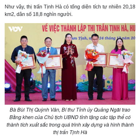
Như vậy, thị trấn Tịnh Hà có tổng diện tích tự nhiên 20,18
km2, dân số 18,8 nghìn người.
Thế giới
Multimedia
Quan sát
Video
Cuộc sống đó đây
Ảnh
Bà Bùi Thị Quỳnh Vân, Bí thư Tỉnh ủy Quảng Ngãi trao
Hồ sơ
E-Magazine
Infographic
Bằng khen của Chủ tịch UBND tỉnh tặng các tập thể có
thành tích xuất sắc trong quá trình xây dựng và hình thành
thị trấn Tịnh Hà