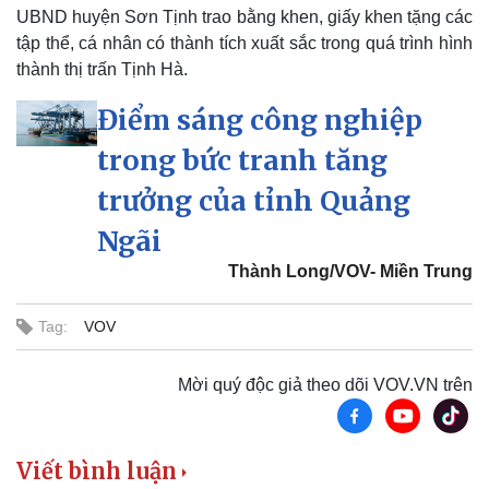
UBND huyện Sơn Tịnh trao bằng khen, giấy khen tặng các
tập thể, cá nhân có thành tích xuất sắc trong quá trình hình
Doanh nghiệp
Công nghệ
thành thị trấn Tịnh Hà.
Thông tin doanh nghiệp
Sành điệu
Doanh nghiệp 24h
Tin Công nghệ
Điểm sáng công nghiệp
Doanh nhân
Trải nghiệm
trong bức tranh tăng
Vì cộng đồng
Chuyển đổi số
trưởng của tỉnh Quảng
Ngãi
Thành Long/VOV- Miền Trung
Tag:
VOV
Mời quý độc giả theo dõi VOV.VN trên
Viết bình luận