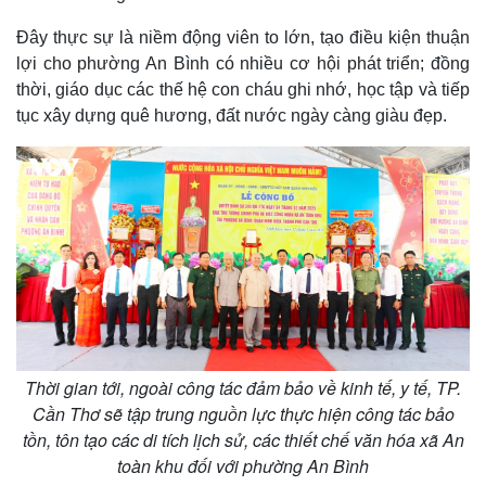
Đây thực sự là niềm động viên to lớn, tạo điều kiện thuận
lợi cho phường An Bình có nhiều cơ hội phát triển; đồng
thời, giáo dục các thế hệ con cháu ghi nhớ, học tập và tiếp
tục xây dựng quê hương, đất nước ngày càng giàu đẹp.
Pháp luật
Quân sự - Quốc phòng
Vụ án
Vũ khí
Tin nóng
Việt Nam
Tư vấn luật
Phân tích
Thời gian tới, ngoài công tác đảm bảo về kinh tế, y tế, TP.
Cần Thơ sẽ tập trung nguồn lực thực hiện công tác bảo
tồn, tôn tạo các di tích lịch sử, các thiết chế văn hóa xã An
toàn khu đối với phường An Bình