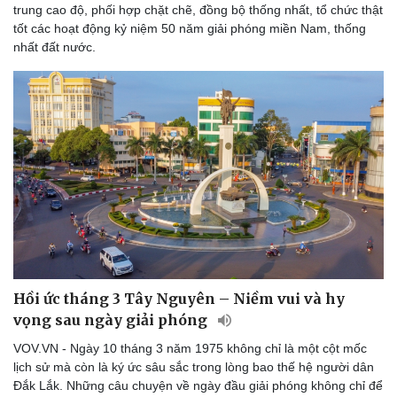
Di sản
trung cao độ, phối hợp chặt chẽ, đồng bộ thống nhất, tổ chức thật
tốt các hoạt động kỷ niệm 50 năm giải phóng miền Nam, thống
nhất đất nước.
Hồi ức tháng 3 Tây Nguyên – Niềm vui và hy
vọng sau ngày giải phóng
Du lịch
Podcast
Tư vấn
Câu chuyện thời sự
VOV.VN - Ngày 10 tháng 3 năm 1975 không chỉ là một cột mốc
Săn Tour
Đọc truyện đêm khuya
lịch sử mà còn là ký ức sâu sắc trong lòng bao thế hệ người dân
check-in
Cửa sổ tình yêu
Đắk Lắk. Những câu chuyện về ngày đầu giải phóng không chỉ để