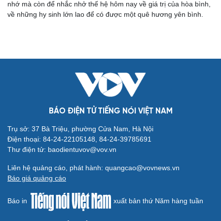
Kể chuyện cho bé
nhớ mà còn để nhắc nhở thế hệ hôm nay về giá trị của hòa bình,
Hạt giống tâm hồn
về những hy sinh lớn lao để có được một quê hương yên bình.
BÁO ĐIỆN TỬ TIẾNG NÓI VIỆT NAM
Trụ sở: 37 Bà Triệu, phường Cửa Nam, Hà Nội
Điện thoại: 84-24-22105148, 84-24-39785691
Thư điện tử: baodientuvov@vov.vn
Liên hệ quảng cáo, phát hành: quangcao@vovnews.vn
Báo giá quảng cáo
Cải chính
Báo in
xuất bản thứ Năm hàng tuần