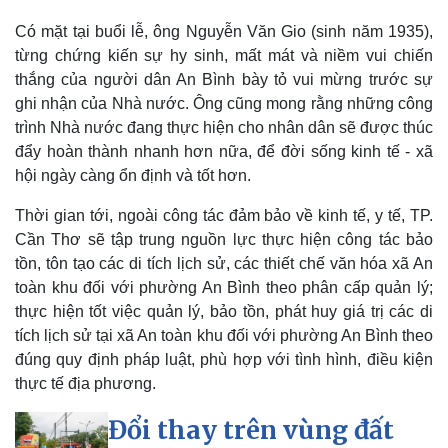
Có mặt tại buổi lễ, ông Nguyễn Văn Gio (sinh năm 1935),
từng chứng kiến sự hy sinh, mất mát và niềm vui chiến
thắng của người dân An Bình bày tỏ vui mừng trước sự
ghi nhận của Nhà nước. Ông cũng mong rằng những công
trình Nhà nước đang thực hiện cho nhân dân sẽ được thúc
đẩy hoàn thành nhanh hơn nữa, để đời sống kinh tế - xã
hội ngày càng ổn định và tốt hơn.
Thời gian tới, ngoài công tác đảm bảo về kinh tế, y tế, TP.
Cần Thơ sẽ tập trung nguồn lực thực hiện công tác bảo
Thể thao
Ô tô - Xe máy
tồn, tôn tạo các di tích lịch sử, các thiết chế văn hóa xã An
Bóng đá
Ô tô
toàn khu đối với phường An Bình theo phân cấp quản lý;
Lịch thi đấu bóng đá
Xe máy
thực hiện tốt việc quản lý, bảo tồn, phát huy giá trị các di
Thế giới thể thao
Tư vấn
tích lịch sử tại xã An toàn khu đối với phường An Bình theo
eSports
Hậu trường
đúng quy định pháp luật, phù hợp với tình hình, điều kiện
thực tế địa phương.
Đổi thay trên vùng đất