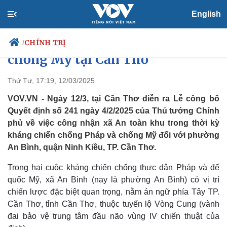
English
Công nhận xã An toàn khu thời
kỳ kháng chiến chống Pháp và
CHÍNH TRỊ
/
chống Mỹ tại Cần Thơ
Thứ Tư, 17:19, 12/03/2025
Chính trị
Xã hội
VOV.VN - Ngày 12/3, tại Cần Thơ diễn ra Lễ công bố
Đảng
Tin 24h
Quyết định số 241 ngày 4/2/2025 của Thủ tướng Chính
Tổ chức nhân sự
Dự báo thời tiết
phủ về việc công nhận xã An toàn khu trong thời kỳ
Quốc hội
Giáo dục
kháng chiến chống Pháp và chống Mỹ đối với phường
Nhận diện sự thật
Dấu ấn VOV
An Bình, quận Ninh Kiều, TP. Cần Thơ.
Việc làm
Biển đảo
Trong hai cuộc kháng chiến chống thực dân Pháp và đế
quốc Mỹ, xã An Bình (nay là phường An Bình) có vị trí
chiến lược đặc biệt quan trọng, nằm án ngữ phía Tây TP.
Cần Thơ, tỉnh Cần Thơ, thuộc tuyến lộ Vòng Cung (vành
đai bảo vệ trung tâm đầu não vùng IV chiến thuật của