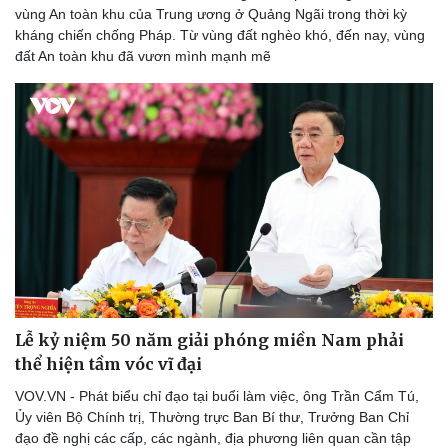
Ăn sạch sống khỏe
vùng An toàn khu của Trung ương ở Quảng Ngãi trong thời kỳ
kháng chiến chống Pháp. Từ vùng đất nghèo khó, đến nay, vùng
đất An toàn khu đã vươn mình mạnh mẽ
Lễ kỷ niệm 50 năm giải phóng miền Nam phải
thể hiện tầm vóc vĩ đại
Văn hóa
Giải trí
Sân khấu - Điện ảnh
Nghệ sĩ
VOV.VN - Phát biểu chỉ đạo tại buổi làm việc, ông Trần Cẩm Tú,
Văn học
Thời trang
Ủy viên Bộ Chính trị, Thường trực Ban Bí thư, Trưởng Ban Chỉ
Âm nhạc
Sao Việt
đạo đề nghị các cấp, các ngành, địa phương liên quan cần tập