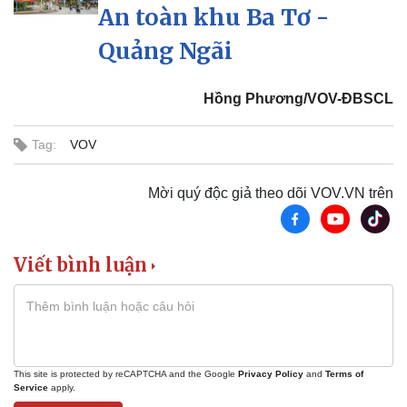
An toàn khu Ba Tơ -
Quảng Ngãi
Hồng Phương/VOV-ĐBSCL
Tag:
VOV
Mời quý độc giả theo dõi VOV.VN trên
Doanh nghiệp
Công nghệ
Viết bình luận
Thông tin doanh nghiệp
Sành điệu
Doanh nghiệp 24h
Tin Công nghệ
Doanh nhân
Trải nghiệm
Vì cộng đồng
Chuyển đổi số
This site is protected by reCAPTCHA and the Google
Privacy Policy
and
Terms of
Service
apply.