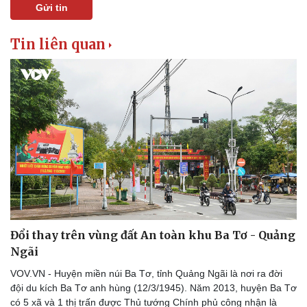
Gửi tin
Tin liên quan
Sức khỏe
Đời sống
Dinh dưỡng - món ngon
Nhà đẹp
Cây thuốc
Blog
Đổi thay trên vùng đất An toàn khu Ba Tơ - Quảng
Sản phụ khoa
Tình yêu - Gia đình
Nhi khoa
Ngãi
Nam khoa
VOV.VN - Huyện miền núi Ba Tơ, tỉnh Quảng Ngãi là nơi ra đời
Làm đẹp - giảm cân
đội du kích Ba Tơ anh hùng (12/3/1945). Năm 2013, huyện Ba Tơ
Phòng mạch online
có 5 xã và 1 thị trấn được Thủ tướng Chính phủ công nhận là