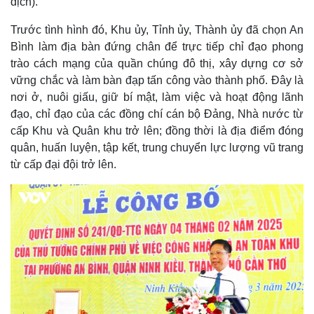
địch).
Trước tình hình đó, Khu ủy, Tỉnh ủy, Thành ủy đã chọn An
Bình làm địa bàn đứng chân để trực tiếp chỉ đạo phong
trào cách mạng của quần chúng đô thị, xây dựng cơ sở
vững chắc và làm bàn đạp tấn công vào thành phố. Đây là
nơi ở, nuôi giấu, giữ bí mật, làm việc và hoạt động lãnh
đạo, chỉ đạo của các đồng chí cán bộ Đảng, Nhà nước từ
cấp Khu và Quân khu trở lên; đồng thời là địa điểm đóng
quân, huấn luyện, tập kết, trung chuyển lực lượng vũ trang
từ cấp đại đội trở lên.
Thế giới
Multimedia
Quan sát
Video
Cuộc sống đó đây
Ảnh
Hồ sơ
E-Magazine
Infographic