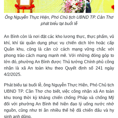
Ông Nguyễn Thực Hiện, Phó Chủ tịch UBND TP. Cần Thơ
phát biểu tại buổi lễ
An Bình còn là nơi đặt các kho lương thực, thực phẩm, vũ
khí, khí tài quân dụng phục vụ chiến dịch lớn hoặc cấp
Quân khu, cũng là căn cứ cách mạng vững chắc với
phong trào cách mạng mạnh mẽ. Với những đóng góp to
lớn đó, phường An Bình được Thủ tướng Chính phủ công
Kinh tế
Thị trường
nhận là xã An toàn khu theo Quyết định số 241 ngày
Bất động sản
Giá vàng
4/2/2025.
Khởi nghiệp
Tiêu dùng
Tỷ giá
Phát biểu tại buổi lễ, ông Nguyễn Thực Hiện, Phó Chủ tịch
Chứng khoán
UBND TP. Cần Thơ cho biết, việc công nhận xã An toàn
Giá cà phê
khu trong thời kỳ kháng chiến chống Pháp và chống Mỹ
đối với phường An Bình thể hiện đạo lý uống nước nhớ
nguồn, cũng như tri ân nhiều thế hệ đã chiến đấu và hy
sinh anh dũng.