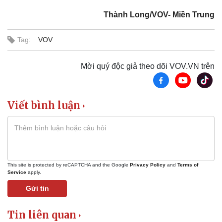
Thành Long/VOV- Miền Trung
Tag:
VOV
Mời quý độc giả theo dõi VOV.VN trên
Văn hóa
Giải trí
Viết bình luận
Sân khấu - Điện ảnh
Nghệ sĩ
Văn học
Thời trang
Âm nhạc
Sao Việt
Di sản
This site is protected by reCAPTCHA and the Google
Privacy Policy
and
Terms of
Service
apply.
Gửi tin
Tin liên quan