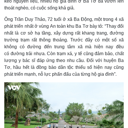
keo nguyên liệu, nhiều hộ gia đình ở Ba Tơ đã vươn lên
thoát nghèo, có cuộc sống khá giả.
Ông Trần Duy Thảo, 72 tuổi ở xã Ba Động, một trong 4 xã
Thể thao
Ô tô - Xe máy
phát triển nhất ở vùng An toàn khu Ba Tơ bày tỏ: “Thay đổi
Bóng đá
Ô tô
nhất là cơ sở hạ tầng, xây dựng rất khang trang, đường
Lịch thi đấu bóng đá
Xe máy
trường trạm rất thông thoáng. Trước đây có một số xã
Thế giới thể thao
Tư vấn
không có đường đến trung tâm xã mà hiện nay đều
eSports
có đường trải nhựa. Còn trạm xá, y tế cũng đảm bảo, chất
Hậu trường
lượng y bác sĩ đáp ứng theo nhu cầu. Đối với huyện Ba
Tơ, hầu hết là đồng bào dân tộc thiểu số hiện nay cũng
phát triển mạnh, nỗ lực phấn đấu của từng hộ gia đình”.