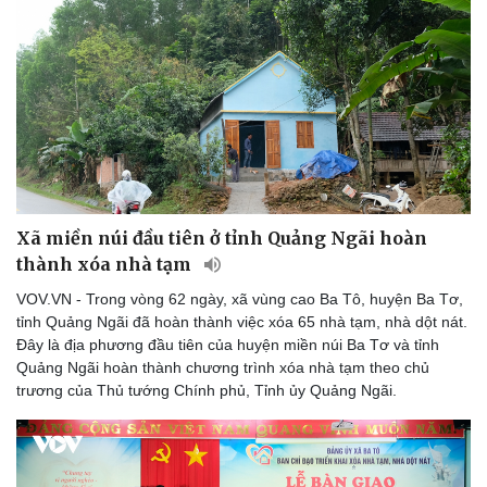
Du lịch
Podcast
Tư vấn
Câu chuyện thời sự
Săn Tour
Đọc truyện đêm khuya
check-in
Cửa sổ tình yêu
Kể chuyện cho bé
Hạt giống tâm hồn
Xã miền núi đầu tiên ở tỉnh Quảng Ngãi hoàn
thành xóa nhà tạm
VOV.VN - Trong vòng 62 ngày, xã vùng cao Ba Tô, huyện Ba Tơ,
tỉnh Quảng Ngãi đã hoàn thành việc xóa 65 nhà tạm, nhà dột nát.
Đây là địa phương đầu tiên của huyện miền núi Ba Tơ và tỉnh
Quảng Ngãi hoàn thành chương trình xóa nhà tạm theo chủ
trương của Thủ tướng Chính phủ, Tỉnh ủy Quảng Ngãi.