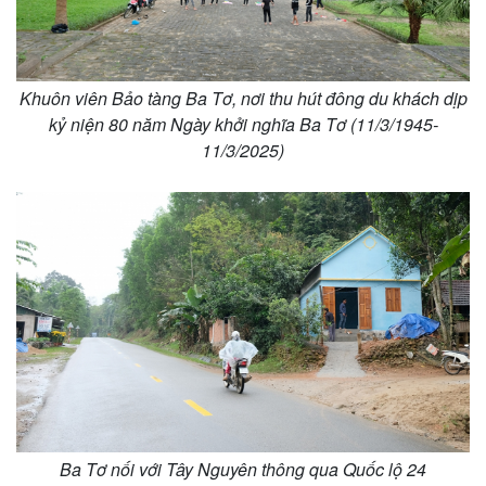
Khuôn viên Bảo tàng Ba Tơ, nơi thu hút đông du khách dịp
kỷ niện 80 năm Ngày khởi nghĩa Ba Tơ (11/3/1945-
11/3/2025)
Doanh nghiệp
Công nghệ
Ba Tơ nối với Tây Nguyên thông qua Quốc lộ 24
Thông tin doanh nghiệp
Sành điệu