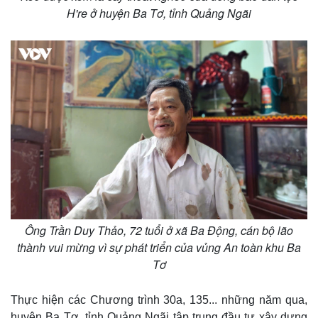
Tỷ giá
H're ở huyện Ba Tơ, tỉnh Quảng Ngãi
Chứng khoán
Giá cà phê
Ông Trần Duy Thảo, 72 tuổi ở xã Ba Động, cán bộ lão
thành vui mừng vì sự phát triển của vủng An toàn khu Ba
Tơ
Thực hiện các Chương trình 30a, 135... những năm qua,
huyện Ba Tơ, tỉnh Quảng Ngãi tập trung đầu tư xây dựng