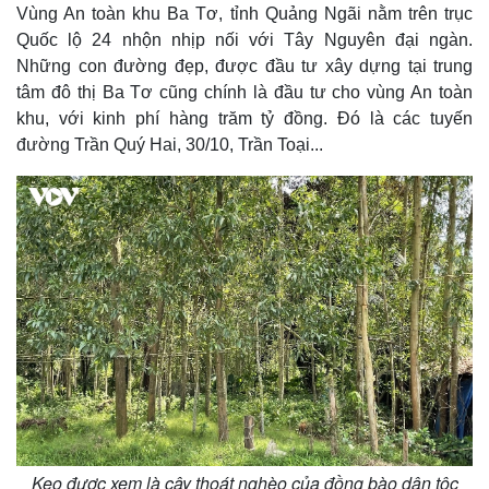
Vùng An toàn khu Ba Tơ, tỉnh Quảng Ngãi nằm trên trục
Quốc lộ 24 nhộn nhịp nối với Tây Nguyên đại ngàn.
Những con đường đẹp, được đầu tư xây dựng tại trung
tâm đô thị Ba Tơ cũng chính là đầu tư cho vùng An toàn
khu, với kinh phí hàng trăm tỷ đồng. Đó là các tuyến
đường Trần Quý Hai, 30/10, Trần Toại...
Kinh tế
Thị trường
Bất động sản
Giá vàng
Khởi nghiệp
Tiêu dùng
Keo được xem là cây thoát nghèo của đồng bào dân tộc