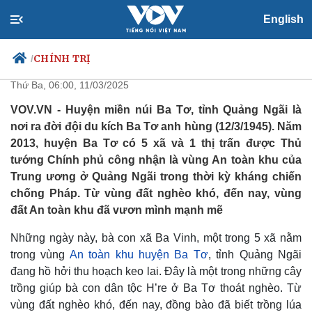
English
Đổi thay trên vùng đất An toàn
khu Ba Tơ - Quảng Ngãi
CHÍNH TRỊ
/
Thứ Ba, 06:00, 11/03/2025
VOV.VN - Huyện miền núi Ba Tơ, tỉnh Quảng Ngãi là
nơi ra đời đội du kích Ba Tơ anh hùng (12/3/1945). Năm
Chính trị
Xã hội
2013, huyện Ba Tơ có 5 xã và 1 thị trấn được Thủ
Đảng
Tin 24h
tướng Chính phủ công nhận là vùng An toàn khu của
Tổ chức nhân sự
Dự báo thời tiết
Trung ương ở Quảng Ngãi trong thời kỳ kháng chiến
Quốc hội
Giáo dục
chống Pháp. Từ vùng đất nghèo khó, đến nay, vùng
Nhận diện sự thật
Dấu ấn VOV
Việc làm
đất An toàn khu đã vươn mình mạnh mẽ
Biển đảo
Những ngày này, bà con xã Ba Vinh, một trong 5 xã nằm
trong vùng
An toàn khu huyện Ba Tơ
, tỉnh Quảng Ngãi
đang hồ hởi thu hoạch keo lai. Đây là một trong những cây
trồng giúp bà con dân tộc H’re ở Ba Tơ thoát nghèo. Từ
vùng đất nghèo khó, đến nay, đồng bào đã biết trồng lúa