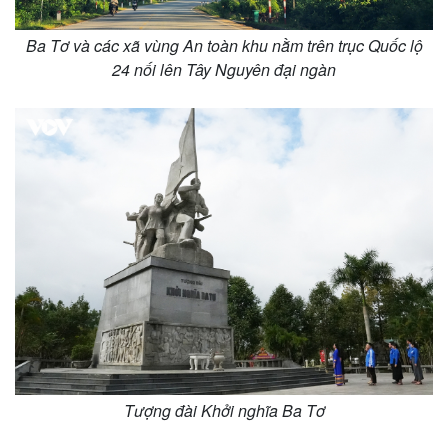
Ba Tơ và các xã vùng An toàn khu nằm trên trục Quốc lộ
24 nối lên Tây Nguyên đại ngàn
Thế giới
Multimedia
Quan sát
Video
Cuộc sống đó đây
Ảnh
Hồ sơ
E-Magazine
Infographic
Tượng đài Khởi nghĩa Ba Tơ