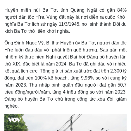
Doanh nghiệp 24h
Tin Công nghệ
Doanh nhân
Trải nghiệm
Huyện miền núi Ba Tơ, tỉnh Quảng Ngãi có gần 84%
Vì cộng đồng
Chuyển đổi số
người dân tộc H’re. Vùng đất này là nơi diễn ra cuộc Khởi
nghĩa Ba Tơ lịch sử ngày 11/3/1945, nơi sinh thành Đội du
kích Ba Tơ thời tiền khởi nghĩa.
Ông Đinh Ngọc Vỹ, Bí thư Huyện ủy Ba Tơ, người dân tộc
H’re luôn đau đáu với phát triển quê hương. Sau gần một
nhiệm kỷ thực hiện Nghị quyết Đại hội Đảng bộ huyện lần
thứ XIX, đặc biệt là năm 2024, Ba Tơ đã ghi dấu với nhiều
kết quả tích cực. Tổng giá trị sản xuất ước đạt trên 2.300 tỷ
đồng, đạt trên 100% kế hoạch, tăng 9,96% so với cùng kỳ
năm 2023. Thu nhập bình quân đầu người đạt gần 50,7
triệu đồng/người/năm, tăng 4 triệu đồng so với năm 2023.
Đảng bộ huyện Ba Tơ chú trọng công tác xóa đói, giảm
nghèo.