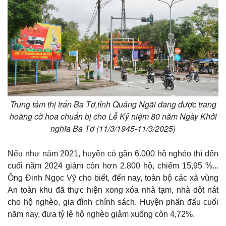
Trung tâm thị trấn Ba Tơ,tỉnh Quảng Ngãi đang được trang
hoàng cờ hoa chuẩn bị cho Lễ Kỷ niệm 80 năm Ngày Khởi
nghĩa Ba Tơ (11/3/1945-11/3/2025)
Sức khỏe
Đời sống
Dinh dưỡng - món ngon
Nhà đẹp
Cây thuốc
Blog
Nếu như năm 2021, huyện có gần 6.000 hộ nghèo thì đến
Sản phụ khoa
Tình yêu - Gia đình
cuối năm 2024 giảm còn hơn 2.800 hộ, chiếm 15,95 %...
Nhi khoa
Ông Đinh Ngọc Vỹ cho biết, đến nay, toàn bộ các xã vùng
Nam khoa
An toàn khu đã thực hiện xong xóa nhà tạm, nhà dột nát
Làm đẹp - giảm cân
cho hộ nghèo, gia đình chính sách. Huyện phấn đấu cuối
Phòng mạch online
năm nay, đưa tỷ lệ hộ nghèo giảm xuống còn 4,72%.
Ăn sạch sống khỏe