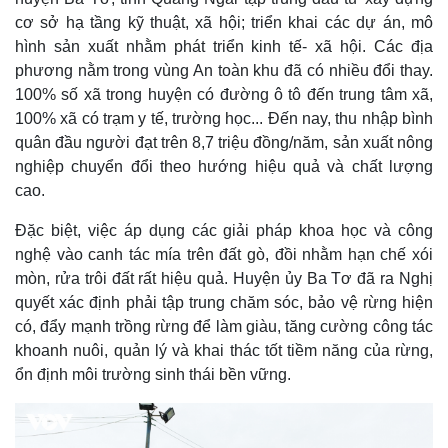
cơ sở hạ tầng kỹ thuật, xã hội; triển khai các dự án, mô
hình sản xuất nhằm phát triển kinh tế- xã hội. Các địa
phương nằm trong vùng An toàn khu đã có nhiều đổi thay.
100% số xã trong huyện có đường ô tô đến trung tâm xã,
100% xã có trạm y tế, trường học... Đến nay, thu nhập bình
quân đầu người đạt trên 8,7 triệu đồng/năm, sản xuất nông
nghiệp chuyển đổi theo hướng hiệu quả và chất lượng
cao.
Đặc biệt, việc áp dụng các giải pháp khoa học và công
Pháp luật
Quân sự - Quốc phòng
nghệ vào canh tác mía trên đất gò, đồi nhằm hạn chế xói
mòn, rửa trôi đất rất hiệu quả. Huyện ủy Ba Tơ đã ra Nghị
Vụ án
Vũ khí
Tin nóng
Việt Nam
quyết xác định phải tập trung chăm sóc, bảo vệ rừng hiện
Tư vấn luật
Phân tích
có, đẩy mạnh trồng rừng để làm giàu, tăng cường công tác
khoanh nuôi, quản lý và khai thác tốt tiềm năng của rừng,
ổn định môi trường sinh thái bền vững.