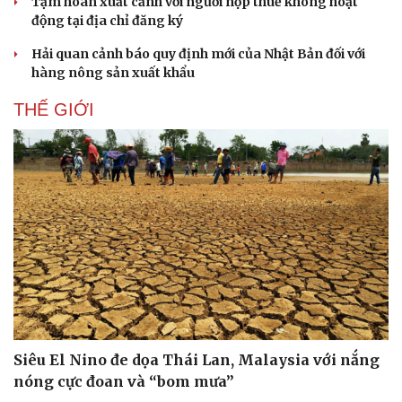
Tạm hoãn xuất cảnh với người nộp thuế không hoạt
động tại địa chỉ đăng ký
Hải quan cảnh báo quy định mới của Nhật Bản đối với
hàng nông sản xuất khẩu
Thể thao
Ô tô - Xe máy
THẾ GIỚI
Bóng đá
Ô tô
Lịch thi đấu bóng đá
Xe máy
Thế giới thể thao
Tư vấn
eSports
Hậu trường
Siêu El Nino đe dọa Thái Lan, Malaysia với nắng
nóng cực đoan và “bom mưa”