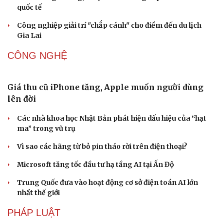
Phong slư - “thư tình” bằng dân ca của người Tày
“Tiếp sức” cho công nghiệp văn hóa: Phát huy hiệu quả
Quỹ Văn hóa, nghệ thuật
Phó huyện trưởng của Hàn Quốc quảng bá lễ hội truyền
thống ở miền Tây
DU LỊCH
Thổ cẩm Chăm Mỹ Nghiệp: Từ ngôn ngữ văn hóa
đến sản phẩm du lịch độc đáo
Vì sao lượng khách Philippines đến Việt Nam tăng
trưởng vượt bậc?
Những hương vị đưa TP.HCM thành thiên đường ẩm
thực đường phố hàng đầu thế giới
Nối đà tăng trưởng, du lịch Vĩnh Long hấp dẫn khách
Văn hóa
Giải trí
quốc tế