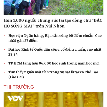
Hơn 1.000 người chung sức tái tạo dòng chữ “BÁC
HỒ SỐNG MÃI” trên Núi Nhón
Học viện Ngân hàng, Hậu cần công bố điểm chuẩn: Cao
nhất gần 27 điểm
Doanh nghiệp
Công nghệ
Đại học Kinh tế Quốc dân công bố điểm chuẩn, cao nhất
Thông tin doanh nghiệp
Sành điệu
28,84
Doanh nghiệp 24h
Tin Công nghệ
TP.HCM tăng hơn 96.000 học sinh trong năm học mới
Doanh nhân
Trải nghiệm
Vì cộng đồng
Chuyển đổi số
Tìm thấy người mất tích trong vụ sạt lở tại xã Chế Tạo
(Lào Cai)
THỊ TRƯỜNG