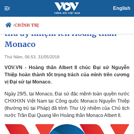
English
Đại sứ Việt Nam tại Pháp trình
CHÍNH TRỊ
/
thư ủy nhiệm lên Hoàng thân
Monaco
Chính trị
Xã hội
Thứ Năm, 06:53, 31/05/2018
Đảng
Tin 24h
VOV.VN - Hoàng thân Albert II chúc Đại sứ Nguyễn
Tổ chức nhân sự
Dự báo thời tiết
Thiệp hoàn thành tốt trọng trách của mình trên cương
Quốc hội
Giáo dục
vị Đại sứ tại Monaco.
Nhận diện sự thật
Dấu ấn VOV
Việc làm
Ngày 29/5, tại Monaco, Đại sứ đặc mệnh toàn quyền nước
Biển đảo
CHXHXN Việt Nam tại Công quốc Monaco Nguyễn Thiệp
(
thường trú tại Pháp) đã trình Thư
Uỷ
nhiệm của Chủ tịch
nước Trần Đại Quang lên Hoàng thân Monaco Albert II.