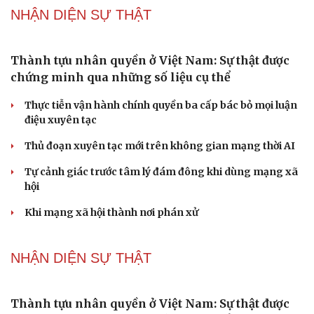
ĐBQH đề xuất nhiều giải pháp hoàn thiện Luật phòng
chống vũ khí hủy diệt hàng loạt
Luật Phòng, chống phổ biến vũ khí hủy diệt hàng loạt
không cản trở hoạt động dân sự
PODCAST
Phụ nữ nên quan tâm đến sức khỏe tình dục tuổi
mãn kinh như thế nào?
Phong slư - “thư tình” bằng dân ca của người Tày
Ngại khám bệnh, nhiều người tự chữa bệnh xã hội rồi
nhận hậu quả lớn
Truyện ngắn: "Bờ sông gió thổi" (Phần đầu)
Chính sách giáo dục phải được đo bằng sự tiến bộ, hạnh
phúc của học sinh