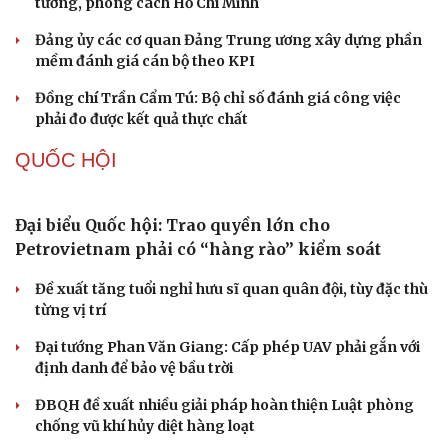
Thực tiễn vận hành chính quyền ba cấp bác bỏ mọi luận
điệu xuyên tạc
Thủ đoạn xuyên tạc mới trên không gian mạng thời AI
Tự cảnh giác trước tâm lý đám đông khi dùng mạng xã
hội
Khi mạng xã hội thành nơi phán xử
XÂY DỰNG, CHỈNH ĐỐN ĐẢNG
Cô giáo trẻ lấy sự tiến bộ của học sinh làm thước
đo thực hành Chỉ thị 07
Đối ngoại linh hoạt dựa trên nền tảng chính trị vững
chắc
Điểm mới đột phá trong Chỉ thị số 07 về thực hành tư
tưởng, phong cách Hồ Chí Minh