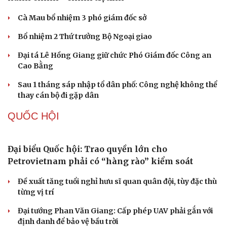
Tây Ninh cảnh báo bẫy "việc nhẹ lương cao" ở
Campuchia
Làm rõ đối tượng gây tai nạn giao thông khiến một phụ
nữ tử vong rồi bỏ trốn
Khởi tố vợ chồng giám đốc công ty tổ chức cho người
nước ngoài ở lại trái phép
Chuyển hồ sơ sang Bộ Công an về 7 cá nhân bán vàng
nguyên liệu nhiều bất thường
Nóng 24h ngày 9/8: Diễn biến vụ bảo mẫu bạo hành hai
trẻ nhỏ ở TP.HCM
TỔ CHỨC NHÂN SỰ
Quảng Trị đưa cán bộ về làm việc tại trung tâm
hành chính - chính trị tỉnh