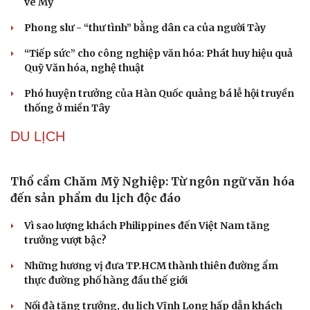
Ăn sạch sống khỏe
tác với Rolls-Royce
Thực hư việc Mỹ cạn kiệt kho tên lửa đắt tiền
VĂN HÓA
Tinh hoa võ Việt: Từ miền đất võ vươn ra thế giới
“Spider-Man: Brand New Day” dẫn đầu doanh số phòng
vé Mỹ