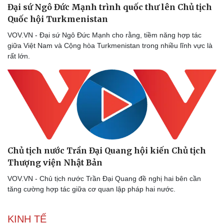
Đại sứ Ngô Đức Mạnh trình quốc thư lên Chủ tịch
Quốc hội Turkmenistan
Pháp luật
Quân sự - Quốc phòng
Vụ án
Vũ khí
VOV.VN - Đại sứ Ngô Đức Mạnh cho rằng, tiềm năng hợp tác
Tin nóng
Việt Nam
giữa Việt Nam và Cộng hòa Turkmenistan trong nhiều lĩnh vực là
Tư vấn luật
Phân tích
rất lớn.
Chủ tịch nước Trần Đại Quang hội kiến Chủ tịch
Thượng viện Nhật Bản
VOV.VN - Chủ tịch nước Trần Đại Quang đề nghị hai bên cần
tăng cường hợp tác giữa cơ quan lập pháp hai nước.
KINH TẾ