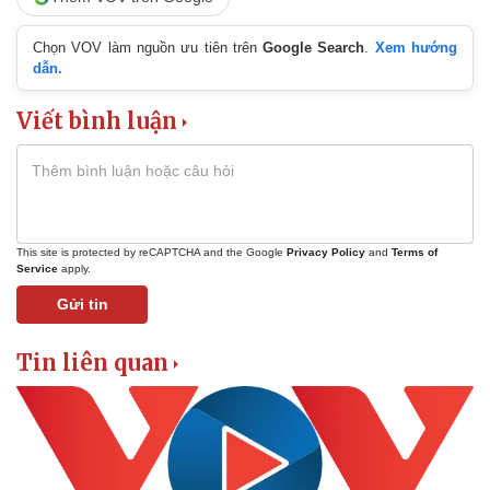
Chọn VOV làm nguồn ưu tiên trên
Google Search
.
Xem hướng
dẫn.
Viết bình luận
This site is protected by reCAPTCHA and the Google
Privacy Policy
and
Terms of
Service
apply.
Gửi tin
Tin liên quan
Kinh tế
Thị trường
Bất động sản
Giá vàng
Khởi nghiệp
Tiêu dùng