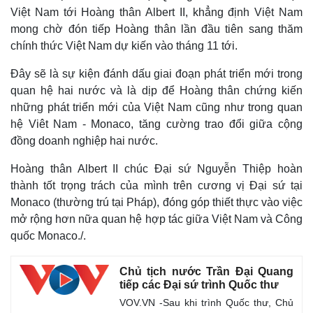
Việt Nam tới Hoàng thân Albert II, khẳng định Việt Nam
mong chờ đón tiếp Hoàng thân lần đầu tiên sang thăm
chính thức Việt Nam dự kiến vào tháng 11 tới.
Đây sẽ là sự kiện đánh dấu giai đoạn phát triển mới trong
quan hệ hai nước và là dịp để Hoàng thân chứng kiến
những phát triển mới của Việt Nam cũng như trong quan
hệ Viêt Nam - Monaco, tăng cường trao đổi giữa cộng
đồng doanh nghiệp hai nước.
Hoàng thân Albert II chúc Đại sứ Nguyễn Thiệp hoàn
thành tốt trọng trách của mình trên cương vị Đại sứ tại
Monaco (thường trú tại Pháp), đóng góp thiết thực vào việc
Thế giới
Multimedia
mở rộng hơn nữa quan hệ hợp tác giữa Việt Nam và Công
Quan sát
Video
quốc Monaco./.
Cuộc sống đó đây
Ảnh
Hồ sơ
E-Magazine
Chủ tịch nước Trần Đại Quang
Infographic
tiếp các Đại sứ trình Quốc thư
VOV.VN -Sau khi trình Quốc thư, Chủ