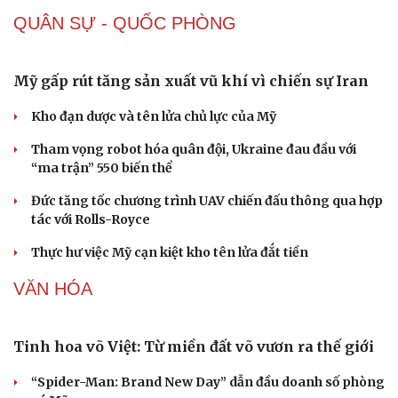
QUÂN SỰ - QUỐC PHÒNG
Sức khỏe
Đời sống
Dinh dưỡng - món ngon
Nhà đẹp
Mỹ gấp rút tăng sản xuất vũ khí vì chiến sự Iran
Cây thuốc
Blog
Sản phụ khoa
Tình yêu - Gia đình
Kho đạn dược và tên lửa chủ lực của Mỹ
Nhi khoa
Tham vọng robot hóa quân đội, Ukraine đau đầu với
Nam khoa
“ma trận” 550 biến thể
Làm đẹp - giảm cân
Phòng mạch online
Đức tăng tốc chương trình UAV chiến đấu thông qua hợp