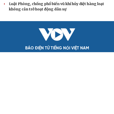
Đảng ủy các cơ quan Đảng Trung ương xây dựng phần
mềm đánh giá cán bộ theo KPI
Đồng chí Trần Cẩm Tú: Bộ chỉ số đánh giá công việc
phải đo được kết quả thực chất
QUỐC HỘI
Đại biểu Quốc hội: Trao quyền lớn cho
Petrovietnam phải có “hàng rào” kiểm soát
Đề xuất tăng tuổi nghỉ hưu sĩ quan quân đội, tùy đặc thù
từng vị trí
Đại tướng Phan Văn Giang: Cấp phép UAV phải gắn với
định danh để bảo vệ bầu trời
ĐBQH đề xuất nhiều giải pháp hoàn thiện Luật phòng
chống vũ khí hủy diệt hàng loạt
Luật Phòng, chống phổ biến vũ khí hủy diệt hàng loạt