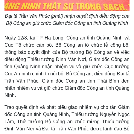
Đại tá Trần Văn Phúc (phải) nhận quyết định điều động của
Bộ Công an giữ chức Giám đốc Công an tỉnh Quảng Ninh
Ngày 12/8, tại TP Hạ Long, Công an tỉnh Quảng Ninh và
Thế giới
Multimedia
Cục Tổ chức cán bộ, Bộ Công an tổ chức lễ công bố,
Quan sát
Video
thông báo quyết định của Bộ trưởng Bộ Công an về việc
Cuộc sống đó đây
Ảnh
điều động Thiếu tướng Đinh Văn Nơi, Giám đốc Công an
Hồ sơ
E-Magazine
Infographic
tỉnh Quảng Ninh nhận nhiệm vụ và giữ chức Cục trưởng
Cục An ninh chính trị nội bộ, Bộ Công an; điều động Đại tá
Trần Văn Phúc, Giám đốc Công an tỉnh Thái Bình đến
nhận nhiệm vụ và giữ chức Giám đốc Công an tỉnh Quảng
Ninh.
Trao quyết định và phát biểu giao nhiệm vụ cho tân Giám
đốc Công an tỉnh Quảng Ninh, Thiếu tướng Nguyễn Ngọc
Lâm, Thứ trưởng Bộ Công an chúc mừng Thiếu tướng
Đinh Văn Nơi và Đại tá Trần Văn Phúc được lãnh đạo Bộ