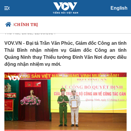
Đại tá Trần Văn Phúc làm Giám
English
đốc Công an tỉnh Quảng Ninh
CHÍNH TRỊ
/
Thứ Hai, 15:52, 12/08/2024
VOV.VN - Đại tá Trần Văn Phúc, Giám đốc Công an tỉnh
Thái Bình nhận nhiệm vụ Giám đốc Công an tỉnh
Chính trị
Xã hội
Quảng Ninh thay Thiếu tướng Đinh Văn Nơi được điều
Đảng
Tin 24h
động nhận nhiệm vụ mới.
Tổ chức nhân sự
Dự báo thời tiết
Quốc hội
Giáo dục
Nhận diện sự thật
Dấu ấn VOV
Việc làm
Biển đảo