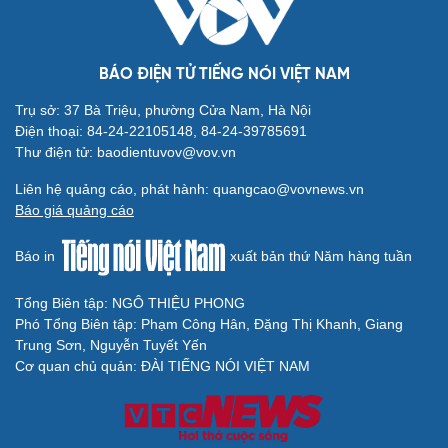
Tư vấn
Câu chuyện thời sự
Săn Tour
Đọc truyện đêm khuya
check-in
Cửa sổ tình yêu
Kể chuyện cho bé
BÁO ĐIỆN TỬ TIẾNG NÓI VIỆT NAM
Hạt giống tâm hồn
Trụ sở: 37 Bà Triệu, phường Cửa Nam, Hà Nội
Điện thoại: 84-24-22105148, 84-24-39785691
Thư điện tử: baodientuvov@vov.vn
Liên hệ quảng cáo, phát hành: quangcao@vovnews.vn
Báo giá quảng cáo
Báo in
xuất bản thứ Năm hàng tuần
Tổng Biên tập: NGÔ THIỆU PHONG
Phó Tổng Biên tập: Phạm Công Hân, Đặng Thị Khanh, Giang
Cải chính
Trung Sơn, Nguyễn Tuyết Yến
Cơ quan chủ quản: ĐÀI TIẾNG NÓI VIỆT NAM