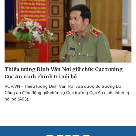
Văn hóa
Giải trí
Sân khấu - Điện ảnh
Nghệ sĩ
Văn học
Thời trang
Âm nhạc
Sao Việt
Di sản
Thiếu tướng Đinh Văn Nơi giữ chức Cục trưởng
Cục An ninh chính trị nội bộ
VOV.VN - Thiếu tướng Đinh Văn Nơi vừa được Bộ trưởng Bộ
Công an điều động giữ chức vụ Cục trưởng Cục An ninh chính trị
nội bộ (A03).
Du lịch
Podcast