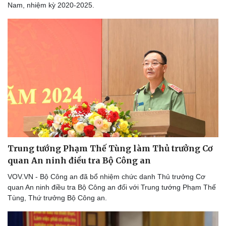
Nam, nhiệm kỳ 2020-2025.
Sức khỏe
Đời sống
Dinh dưỡng - món ngon
Nhà đẹp
Cây thuốc
Blog
Sản phụ khoa
Tình yêu - Gia đình
Nhi khoa
Nam khoa
Làm đẹp - giảm cân
Phòng mạch online
Ăn sạch sống khỏe
Trung tướng Phạm Thế Tùng làm Thủ trưởng Cơ
quan An ninh điều tra Bộ Công an
VOV.VN - Bộ Công an đã bổ nhiệm chức danh Thủ trưởng Cơ
quan An ninh điều tra Bộ Công an đối với Trung tướng Phạm Thế
Tùng, Thứ trưởng Bộ Công an.