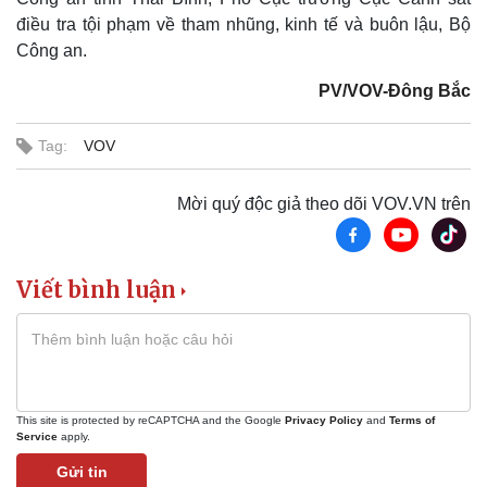
Tư vấn luật
Phân tích
điều tra tội phạm về tham nhũng, kinh tế và buôn lậu, Bộ
Công an.
PV/VOV-Đông Bắc
Tag:
VOV
Mời quý độc giả theo dõi VOV.VN trên
Viết bình luận
Thể thao
Ô tô - Xe máy
Bóng đá
Ô tô
Lịch thi đấu bóng đá
Xe máy
Thế giới thể thao
Tư vấn
eSports
Hậu trường
This site is protected by reCAPTCHA and the Google
Privacy Policy
and
Terms of
Service
apply.
Gửi tin