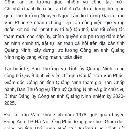
Công an tin tưởng giao nhiệm vụ công tác mới.
Kinh tế
Thị trường
Ghi nhận thành tích các cán bộ đã đạt được trong thời gian
qua, Thứ trưởng Nguyễn Ngọc Lâm tin tưởng Đại tá Trần
Bất động sản
Giá vàng
Khởi nghiệp
Tiêu dùng
Văn Phúc sẽ nhanh chóng tiếp cận công việc, giữ vững
Tỷ giá
đoàn kết nội bộ, phát huy trí tuệ tập thể, làm tốt công tác
Chứng khoán
tham mưu cho cấp ủy, chính quyền địa phương đảm bảo
Giá cà phê
an ninh chính trị, trật tự, an toàn xã hội trên địa bàn tỉnh
Quảng Ninh; xây dựng lực lượng Công an tỉnh Quảng
Ninh ngày càng vững mạnh, toàn diện.
Tại buổi lễ, Ban Thường vụ Tỉnh ủy Quảng Ninh cũng
công bố Quyết định về việc chỉ định Đại tá Trần Văn Phúc,
Giám đốc Công an tỉnh Quảng Ninh tham gia Ban Chấp
hành, Ban Thường vụ Tỉnh uỷ Quảng Ninh và giữ chức vụ
Bí thư Đảng ủy Công an tỉnh Quảng Ninh nhiệm kỳ 2020-
2025.
Pháp luật
Quân sự - Quốc phòng
Đại tá Trần Văn Phúc sinh năm 1978, quê quán huyện
Đông Anh, TP Hà Nội. Ông Phúc từng giữ chức Giám đốc
Vụ án
Vũ khí
Tin nóng
Việt Nam
Công an tỉnh Thái Bình, Phó Cục trưởng Cục Cảnh sát