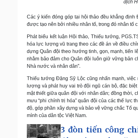
dịch H
Các ý kiến đóng góp tại hội thảo đều khẳng địn
được tạo nên bởi nhiều nhân tố, trong đó nhân tố chí
Phát biểu kết luận Hội thảo, Thiếu tướng, PGS.TS.
hóa lực lượng vũ trang theo các đề án về điều chỉ
dựng Quân đội theo hướng tinh, gọn, mạnh, tiến lên
nhằm bảo đảm cho Quân đội luôn giữ vững bản chất
Nhà nước và nhân dân”.
Thiếu tướng Đặng Sỹ Lộc cũng nhấn mạnh, việc nâ
lượng và phát huy vai trò đội ngũ cán bộ, đặc biệt 
mật thiết giữa quân đội với nhân dân; đồng thời, c
mưu “phi chính trị hóa” quân đội của các thế lực 
độ, góp phần xây dựng và bảo vệ vững chắc Tổ qu
mình của dân tộc Việt Nam.
3 đòn tiến công ch