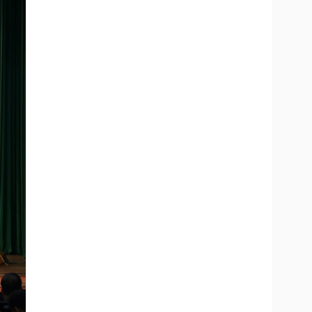
Doanh nghiệp 24h
Tin Công nghệ
Doanh nhân
Trải nghiệm
ì cộng đồng
Chuyển đổi số
u lịch
Podcast
Tư vấn
Câu chuyện thời sự
Săn Tour
Đọc truyện đêm khuya
heck-in
Cửa sổ tình yêu
Kể chuyện cho bé
Hạt giống tâm hồn