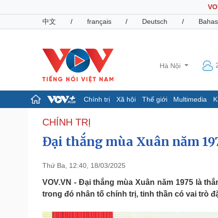
VO
中文
/
français
/
Deutsch
/
Bahas
Hà Nội
Chính trị
Xã hội
Thế giới
Multimedia
K
Chính trị
Xã hội
CHÍNH TRỊ
Đảng
Tin 24h
Đại thắng mùa Xuân năm 197
Tổ chức nhân sự
Dự báo thời tiết
Quốc hội
Giáo dục
Nhận diện sự thật
Dấu ấn VOV
Thứ Ba, 12:40, 18/03/2025
Việc làm
VOV.VN - Đại thắng mùa Xuân năm 1975 là thắ
Biển đảo
trong đó nhân tố chính trị, tinh thần có vai trò đ
Pháp luật
Quân sự - Quốc phòng
Vụ án
Vũ khí