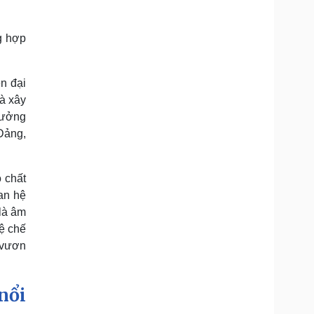
g hợp
ện đại
là xây
 tưởng
Đảng,
 chất
uan hệ
 là âm
vệ chế
 vươn
nổi