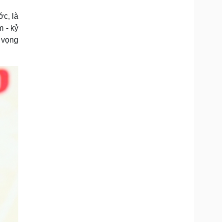
ớc, là
m - kỷ
t vọng