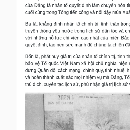
của Đảng là nhân tố quyết định làm chuyển hóa tìn
cuối cùng trong Tổng tiến công và nổi dậy mùa X
Ba là, khẳng định nhân tố chính trị, tinh thần t
truyền thống yêu nước trong lịch sử dân tộc và 
với những nỗ lực chi viện cao nhất của miền Bắc 
quyết định, tạo nên sức mạnh để chúng ta chiến đấ
Bốn là, phát huy giá trị của nhân tố chính trị, t
bảo vệ Tổ quốc Việt Nam xã hội chủ nghĩa hiện 
dựng Quân đội cách mạng, chính quy, tinh nhuệ, 
và hoàn thành xuất sắc mọi nhiệm vụ mà Đảng, Tổ 
thù địch, xuyên tạc lịch sử, phủ nhận giá trị lịch