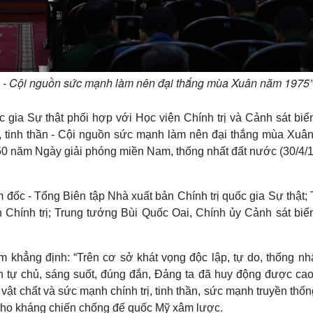
hần - Cội nguồn sức mạnh làm nên đại thắng mùa Xuân năm 1975”
c gia Sự thật phối hợp với Học viện Chính trị và Cảnh sát biể
ị, tinh thần - Cội nguồn sức mạnh làm nên đại thắng mùa Xuâ
50 năm Ngày giải phóng miền Nam, thống nhất đất nước (30/4/1
đốc - Tổng Biên tập Nhà xuất bản Chính trị quốc gia Sự thật;
Chính trị; Trung tướng Bùi Quốc Oai, Chính ủy Cảnh sát biển
 khẳng định: “Trên cơ sở khát vọng độc lập, tự do, thống nhấ
n tự chủ, sáng suốt, đúng đắn, Đảng ta đã huy động được cao
t chất và sức mạnh chính trị, tinh thần, sức mạnh truyền thố
ho kháng chiến chống đế quốc Mỹ xâm lược.