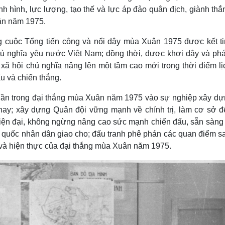
h hình, lực lượng, tạo thế và lực áp đảo quân địch, giành thắ
uân năm 1975.
rong cuộc Tổng tiến công và nổi dậy mùa Xuân 1975 được kết ti
chủ nghĩa yêu nước Việt Nam; đồng thời, được khơi dậy và phá
xã hội chủ nghĩa nâng lên một tầm cao mới trong thời điểm lị
u và chiến thắng.
inh thần trong đại thắng mùa Xuân năm 1975 vào sự nghiệp xây d
nay; xây dựng Quân đội vững mạnh về chính trị, làm cơ sở đ
hiện đại, không ngừng nâng cao sức mạnh chiến đấu, sẵn sàng
quốc nhân dân giao cho; đấu tranh phê phán các quan điểm sai 
 sử và hiện thực của đại thắng mùa Xuân năm 1975.