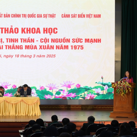
Lịch thi đấu bóng đá
Xe máy
Thế giới thể thao
Tư vấn
eSports
V
Hậu trường
Văn hóa
Giải trí
D
Sân khấu - Điện ảnh
Nghệ sĩ
Văn học
Thời trang
Âm nhạc
Sao Việt
c
Di sản