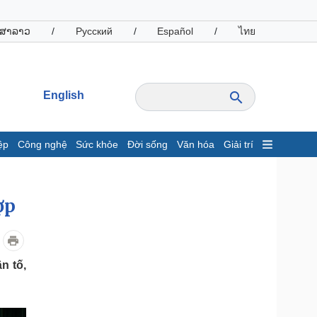
ສາລາວ
/
Русский
/
Español
/
ไทย
English
ệp
Công nghệ
Sức khỏe
Đời sống
Văn hóa
Giải trí
inh tế
Thị trường
ất động sản
Giá vàng
ợp
hởi nghiệp
Tiêu dùng
Tỷ giá
Chứng khoán
Giá cà phê
n tố,
oanh nghiệp
Công nghệ
hông tin doanh nghiệp
Sành điệu