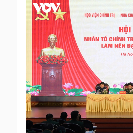
Tin nóng
Việt Nam
Tư vấn luật
Phân tích
Sức khỏe
Đời sống
Dinh dưỡng - món ngon
Nhà đẹp
Cây thuốc
Blog
Sản phụ khoa
Tình yêu - Gia đình
Nhi khoa
Nam khoa
Làm đẹp - giảm cân
Phòng mạch online
Ăn sạch sống khỏe
Cải chính