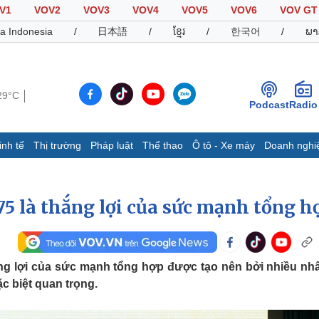
V1
VOV2
VOV3
VOV4
VOV5
VOV6
VOV GT
a Indonesia
/
日本語
/
ខ្មែរ
/
한국어
/
ພາ
29°C
Podcast
Radio
inh tế
Thị trường
Pháp luật
Thể thao
Ô tô - Xe máy
Doanh nghi
Thế giới
Multimedia
K
Quan sát
Video
B
5 là thắng lợi của sức mạnh tổng h
Cuộc sống đó đây
Ảnh
K
Hồ sơ
E-Magazine
Infographic
ng lợi của sức mạnh tổng hợp được tạo nên bởi nhiều nhâ
ặc biệt quan trọng.
Thể thao
Ô tô - Xe máy
D
Bóng đá
Ô tô
T