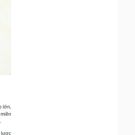
o lớn,
g miền
.
o lược