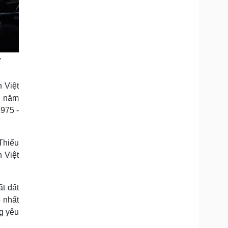
n Việt
n năm
975 -
 Thiếu
 Việt
t đất
 nhất
ng yêu