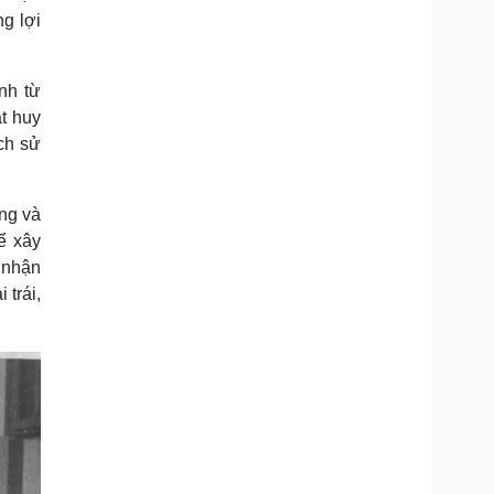
ng lợi
nh từ
t huy
ch sử
ựng và
ể xây
 nhận
trái,