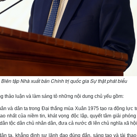
iên tập Nhà xuất bản Chính trị quốc gia Sự thật phát biểu
ùng thảo luận và làm sáng tỏ những nội dung chủ yếu gồm:
quân và dân ta trong Đại thắng mùa Xuân 1975 tạo ra động lực t
cao nhất của niềm tin, khát vọng độc lập, quyết tâm giải phón
ân tộc dân chủ nhân dân, đưa cả nước đi lên chủ nghĩa xã hội
 dân ta, khẳng định sự lãnh đạo đúng đắn, sáng tạo và tài tha