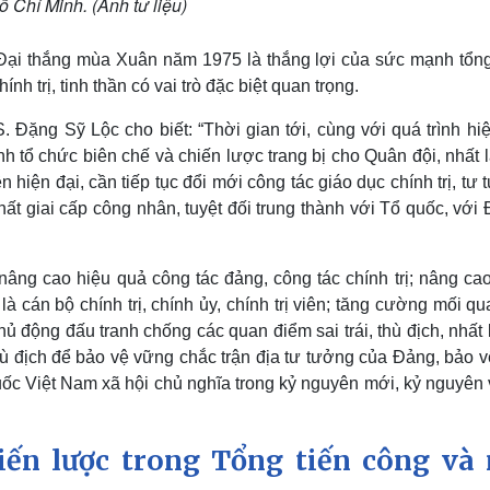
ồ Chí Minh. (Ảnh tư liệu)
h Đại thắng mùa Xuân năm 1975 là thắng lợi của sức mạnh tổn
nh trị, tinh thần có vai trò đặc biệt quan trọng.
 Đặng Sỹ Lộc cho biết: “Thời gian tới, cùng với quá trình hi
nh tổ chức biên chế và chiến lược trang bị cho Quân đội, nhất 
 hiện đại, cần tiếp tục đổi mới công tác giáo dục chính trị, tư
 giai cấp công nhân, tuyệt đối trung thành với Tổ quốc, với 
ng cao hiệu quả công tác đảng, công tác chính trị; nâng cao
là cán bộ chính trị, chính ủy, chính trị viên; tăng cường mối q
hủ động đấu tranh chống các quan điểm sai trái, thù địch, nhất
thù địch để bảo vệ vững chắc trận địa tư tưởng của Đảng, bảo 
ốc Việt Nam xã hội chủ nghĩa trong kỷ nguyên mới, kỷ nguyên
iến lược trong Tổng tiến công và 