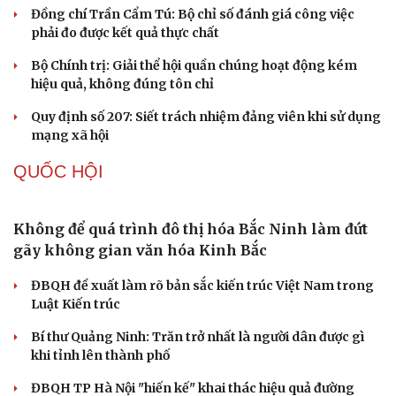
chứng minh qua những số liệu cụ thể
Thực tiễn vận hành chính quyền ba cấp bác bỏ mọi luận
điệu xuyên tạc
Thủ đoạn xuyên tạc mới trên không gian mạng thời AI
Tự cảnh giác trước tâm lý đám đông khi dùng mạng xã
hội
Khi mạng xã hội thành nơi phán xử
XÂY DỰNG, CHỈNH ĐỐN ĐẢNG
Điểm mới đột phá trong Chỉ thị số 07 về thực
hành tư tưởng, phong cách Hồ Chí Minh
Đảng ủy các cơ quan Đảng Trung ương xây dựng phần
mềm đánh giá cán bộ theo KPI
Đồng chí Trần Cẩm Tú: Bộ chỉ số đánh giá công việc