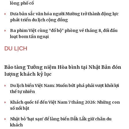
an ninh cho đối tượng 1
Bế mạc Vòng Chung kết Hội thao Công an Nhân dân
năm 2026
Tăng cường tuyên truyền, bảo vệ vững chắc biên giới
Việt Nam – Campuchia
Hải quân Mỹ lần đầu tiên huấn luyện UAV cảm tử tại Hàn
Quốc
VĂN HÓA
Người trẻ và hành trình đưa di sản “chạm” vào
đương đại
Từ vụ MCK gỡ 19 ca khúc: Không thể gây sốc rồi chỉ xin
lỗi là xong
Hà Nội sắp cải tạo 131 vòm cầu đá: Đánh thức di sản giữa
lòng phố cổ