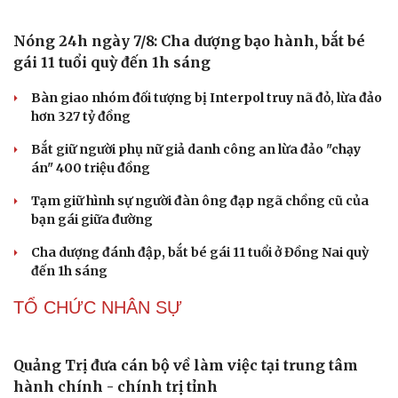
Cần Thơ cụ thể hóa “Ba kết nối”, xúc tiến đón dòng vốn
và du khách Thái Lan
CÔNG NGHỆ
Apple và Samsung áp đảo các đối thủ trong phân
khúc smartphone cao cấp
Thành lập Khu Công nghệ cao tỉnh Hưng Yên quy mô
hơn 496ha
Phê duyệt Chương trình KHCN và đổi mới sáng tạo quốc
gia về công nghệ chiến lược
Bắc Kinh triển khai “nhân viên” robot tại các công viên
Nguy cơ mất tài khoản Microsoft chỉ vì kết nối mạng Wi-
Fi khách sạn
PHÁP LUẬT