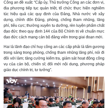
Công an đề xuất: “Cấp ủy, Thủ trưởng Công an các đơn vị,
Thế giới
Multimedia
địa phương tiếp tục quán triệt, tổ chức thực hiện nghiêm
Quan sát
Video
túc hiệu quả các quy định của Đảng, Nhà nước về xây
Cuộc sống đó đây
Ảnh
dựng, chỉnh đốn Đảng, phòng, chống tham nhũng, lãng
Hồ sơ
E-Magazine
phí, tiêu cực; thường xuyên tu dưỡng, rèn luyện phẩm chất
Infographic
đạo đức theo quy định 144 của Bộ Chính trị về chuẩn mực
đạo đức cách mạng cán bộ đảng viên trong giai đoạn mới.
Hai là lãnh đạo chỉ huy công an các cấp phải là tấm gương
trong sáng trong phòng, chống tham nhũng lãng phí, nói đi
đôi với làm; tăng cường kiểm tra, giám sát hoạt động công
vụ của cán bộ, chiến sĩ; đổi mới nội dung, phương pháp
giáo dục chính trị, tư tưởng”.