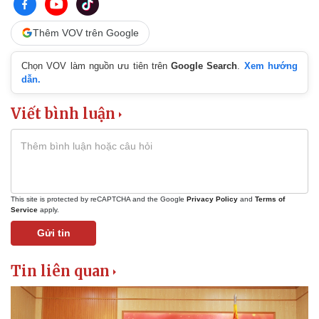
Thêm VOV trên Google
Pháp luật
Quân sự - Quốc phòng
Chọn VOV làm nguồn ưu tiên trên
Google Search
.
Xem hướng
Vụ án
Vũ khí
dẫn.
Tin nóng
Việt Nam
Tư vấn luật
Phân tích
Viết bình luận
This site is protected by reCAPTCHA and the Google
Privacy Policy
and
Terms of
Service
apply.
Gửi tin
Tin liên quan