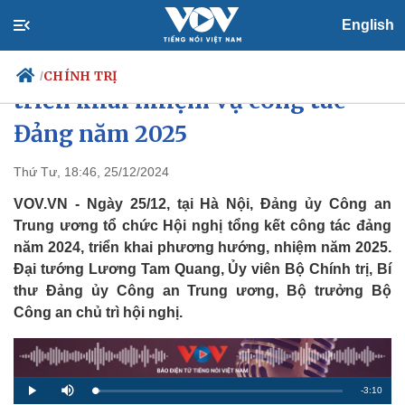
English
Đảng ủy Công an Trung ương
CHÍNH TRỊ
/
triển khai nhiệm vụ công tác
Đảng năm 2025
Chính trị
Xã hội
Thứ Tư, 18:46, 25/12/2024
Đảng
Tin 24h
VOV.VN - Ngày 25/12, tại Hà Nội, Đảng ủy Công an
Tổ chức nhân sự
Dự báo thời tiết
Trung ương tổ chức Hội nghị tổng kết công tác đảng
Quốc hội
Giáo dục
năm 2024, triển khai phương hướng, nhiệm năm 2025.
Nhận diện sự thật
Dấu ấn VOV
Đại tướng Lương Tam Quang, Ủy viên Bộ Chính trị, Bí
Việc làm
Biển đảo
thư Đảng ủy Công an Trung ương, Bộ trưởng Bộ
Công an chủ trì hội nghị.
R
-
3:10
L
P
M
o
l
u