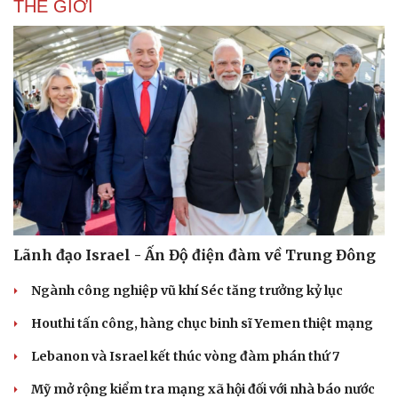
THẾ GIỚI
Doanh nghiệp
Công nghệ
Thông tin doanh nghiệp
Sành điệu
Doanh nghiệp 24h
Tin Công nghệ
Doanh nhân
Trải nghiệm
Vì cộng đồng
Chuyển đổi số
Lãnh đạo Israel - Ấn Độ điện đàm về Trung Đông
Ngành công nghiệp vũ khí Séc tăng trưởng kỷ lục
Houthi tấn công, hàng chục binh sĩ Yemen thiệt mạng
Lebanon và Israel kết thúc vòng đàm phán thứ 7
Mỹ mở rộng kiểm tra mạng xã hội đối với nhà báo nước