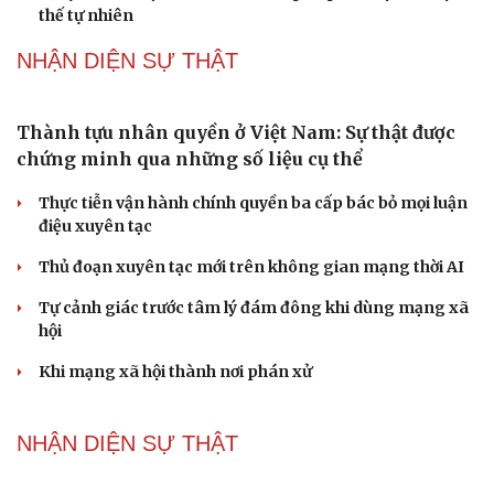
Vành đai 5 - Vùng Thủ đô
ĐBQH lo ngại áp lực cân đối vốn cho hai siêu dự án giao
thông gần 580.000 tỷ đồng
PODCAST
Bảo đảm an ninh mạng gắn chặt "bảo vệ hệ
thống" và "bảo vệ con người"
Ngoại giao phải tiên phong mở đường cho phát triển
đất nước
"Loạn" biển hiệu tiếng nước ngoài: Đã đến lúc chấn
chỉnh
Lời đề nghị của người tình trẻ về chuyện có con chung
khiến tôi bế tắc ở tuổi 80
Du lịch biển Việt Nam: Muốn bứt phá phải vượt khỏi lợi
thế tự nhiên