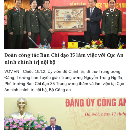
Đoàn công tác Ban Chỉ đạo 35 làm việc với Cục An
ninh chính trị nội bộ
VOV.VN - Chiều 18/12, Ủy viên Bộ Chính trị, Bí thư Trung ương
Đảng, Trưởng ban Tuyên giáo Trung ương Nguyễn Trọng Nghĩa,
Thể thao
Ô tô - Xe máy
Phó trưởng Ban Chỉ đạo 35 Trung ương thăm và làm việc tại Cục
An ninh chính trị nội bộ, Bộ Công an.
Bóng đá
Ô tô
Lịch thi đấu bóng đá
Xe máy
Thế giới thể thao
Tư vấn
eSports
Hậu trường