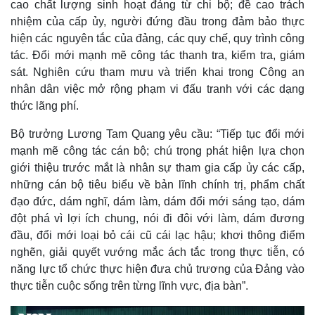
cao chất lượng sinh hoạt đảng từ chi bộ; đề cao trách
nhiệm của cấp ủy, người đứng đầu trong đảm bảo thực
hiện các nguyên tắc của đảng, các quy chế, quy trình công
tác. Đổi mới mạnh mẽ công tác thanh tra, kiểm tra, giám
sát. Nghiên cứu tham mưu và triển khai trong Công an
nhân dân việc mở rộng phạm vi đấu tranh với các dạng
thức lãng phí.
Bộ trưởng Lương Tam Quang yêu cầu: “Tiếp tục đổi mới
mạnh mẽ công tác cán bộ; chú trọng phát hiện lựa chọn
giới thiệu trước mắt là nhân sự tham gia cấp ủy các cấp,
Kinh tế
Thị trường
những cán bộ tiêu biểu về bản lĩnh chính trị, phẩm chất
Bất động sản
Giá vàng
đạo đức, dám nghĩ, dám làm, dám đổi mới sáng tạo, dám
Khởi nghiệp
Tiêu dùng
đột phá vì lợi ích chung, nói đi đôi với làm, dám đương
Tỷ giá
đầu, đổi mới loại bỏ cái cũ cái lạc hậu; khơi thông điểm
Chứng khoán
nghẽn, giải quyết vướng mắc ách tắc trong thực tiễn, có
Giá cà phê
năng lực tổ chức thực hiện đưa chủ trương của Đảng vào
thực tiễn cuộc sống trên từng lĩnh vực, địa bàn”.