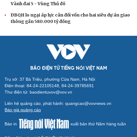
phải đo được kết quả thực chất
Bộ Chính trị: Giải thể hội quần chúng hoạt động kém
hiệu quả, không đúng tôn chỉ
Quy định số 207: Siết trách nhiệm đảng viên khi sử dụng
mạng xã hội
QUỐC HỘI
Không để quá trình đô thị hóa Bắc Ninh làm đứt
gãy không gian văn hóa Kinh Bắc
ĐBQH đề xuất làm rõ bản sắc kiến trúc Việt Nam trong
Luật Kiến trúc
Bí thư Quảng Ninh: Trăn trở nhất là người dân được gì
khi tỉnh lên thành phố
ĐBQH TP Hà Nội "hiến kế" khai thác hiệu quả đường
Vành đai 5 - Vùng Thủ đô