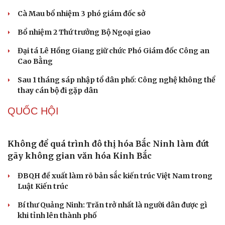
Nóng 24h ngày 7/8: Cha dượng bạo hành, bắt bé
gái 11 tuổi quỳ đến 1h sáng
Bàn giao nhóm đối tượng bị Interpol truy nã đỏ, lừa đảo
hơn 327 tỷ đồng
Bắt giữ người phụ nữ giả danh công an lừa đảo "chạy
án" 400 triệu đồng
Tạm giữ hình sự người đàn ông đạp ngã chồng cũ của
bạn gái giữa đường
Cha dượng đánh đập, bắt bé gái 11 tuổi ở Đồng Nai quỳ
đến 1h sáng
TỔ CHỨC NHÂN SỰ
Quảng Trị đưa cán bộ về làm việc tại trung tâm
hành chính - chính trị tỉnh