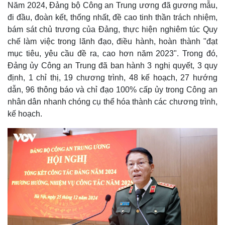
a
Năm 2024, Đảng bộ Công an Trung ương đã gương mẫu,
a
t
e
d
y
e
e
đi đầu, đoàn kết, thống nhất, đề cao tinh thần trách nhiệm,
d
m
:
bám sát chủ trương của Đảng, thực hiện nghiêm túc Quy
2
.
a
1
chế làm việc trong lãnh đạo, điều hành, hoàn thành "đạt
5
%
mục tiêu, yêu cầu đề ra, cao hơn năm 2023". Trong đó,
i
Đảng ủy Công an Trung đã ban hành 3 nghị quyết, 3 quy
n
định, 1 chỉ thị, 19 chương trình, 48 kế hoạch, 27 hướng
i
dẫn, 96 thông báo và chỉ đạo 100% cấp ủy trong Công an
n
nhân dân nhanh chóng cụ thể hóa thành các chương trình,
kế hoạch.
g
T
i
m
e