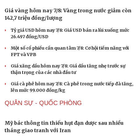
Thời tiết hôm nay 7/8: Mưa lớn bao trùm Bắc Bộ về đêm
và sáng
Tìm thấy hài cốt 2 liệt sĩ ở Đà Nẵng từ thông tin nhân
dân cung cấp
Thôn có 95% đồng bào dân tộc Dao ở Lào Cai được công
nhận "Thôn số"
THỊ TRƯỜNG
Sức khỏe
Đời sống
Dinh dưỡng - món ngon
Nhà đẹp
Cây thuốc
Blog
Sản phụ khoa
Tình yêu - Gia đình
Nhi khoa
Nam khoa