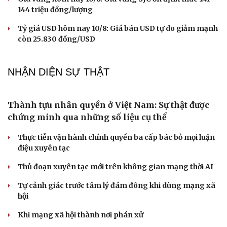
Giá bạc hôm nay: Giá bạc trong nước ở mức 62,42
triệu đồng/kg
Giá cà phê hôm nay 10/8: Giá cà phê Robusta và Arabia
tăng - giảm trái chiều
Giá xăng dầu hôm nay 10/8: Giá dầu tăng do không chắc
chắn về việc mở lại Hormuz
Giá vàng hôm nay 10/8: Giá vàng SJC ổn định mức 141 -
144 triệu đồng/lượng
Tỷ giá USD hôm nay 10/8: Giá bán USD tự do giảm mạnh
còn 25.830 đồng/USD
NHẬN DIỆN SỰ THẬT
Cải chính
Thành tựu nhân quyền ở Việt Nam: Sự thật được
chứng minh qua những số liệu cụ thể