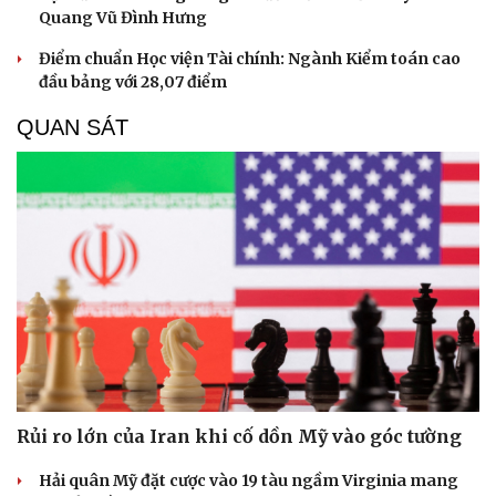
Quang Vũ Đình Hưng
Điểm chuẩn Học viện Tài chính: Ngành Kiểm toán cao
đầu bảng với 28,07 điểm
QUAN SÁT
Du lịch
Podcast
Tư vấn
Câu chuyện thời sự
Săn Tour
Đọc truyện đêm khuya
check-in
Cửa sổ tình yêu
Kể chuyện cho bé
Rủi ro lớn của Iran khi cố dồn Mỹ vào góc tường
Hạt giống tâm hồn
Hải quân Mỹ đặt cược vào 19 tàu ngầm Virginia mang