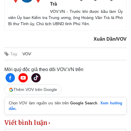
Trà
Bóng đá
Ô tô
Lịch thi đấu bóng đá
Xe máy
VOV.VN - Trước khi được bầu làm Ủy
Thế giới thể thao
Tư vấn
viên Ủy ban Kiểm tra Trung ương, ông Hoàng Văn Trà là Phó
eSports
Bí thư Tỉnh ủy, Chủ tịch UBND tỉnh Phú Yên.
Hậu trường
Xuân Dần/VOV
Tag:
VOV
Mời quý độc giả theo dõi VOV.VN trên
Thêm VOV trên Google
Chọn VOV làm nguồn ưu tiên trên
Google Search
.
Xem hướng
dẫn.
Viết bình luận