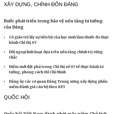
Thực tiễn vận hành chính quyền ba cấp bác bỏ mọi luận
điệu xuyên tạc
Thủ đoạn xuyên tạc mới trên không gian mạng thời AI
Tự cảnh giác trước tâm lý đám đông khi dùng mạng xã
hội
Khi mạng xã hội thành nơi phán xử
XÂY DỰNG, CHỈNH ĐỐN ĐẢNG
Bước phát triển trong bảo vệ nền tảng tư tưởng
của Đảng
Cô giáo trẻ lấy sự tiến bộ của học sinh làm thước đo thực
hành Chỉ thị 07
Đối ngoại linh hoạt dựa trên nền tảng chính trị vững
chắc