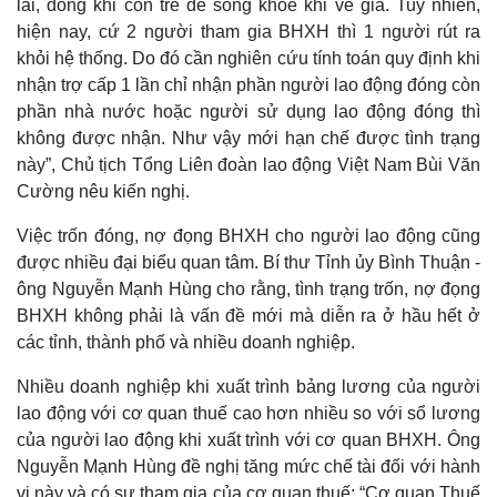
lai, đóng khi còn trẻ để sống khỏe khi về già. Tuy nhiên,
hiện nay, cứ 2 người tham gia BHXH thì 1 người rút ra
khỏi hệ thống. Do đó cần nghiên cứu tính toán quy định khi
nhận trợ cấp 1 lần chỉ nhận phần người lao động đóng còn
phần nhà nước hoặc người sử dụng lao động đóng thì
không được nhận. Như vậy mới hạn chế được tình trạng
này”, Chủ tịch Tổng Liên đoàn lao động Việt Nam Bùi Văn
Cường nêu kiến nghị.
Việc trốn đóng, nợ đọng BHXH cho người lao động cũng
được nhiều đại biểu quan tâm. Bí thư Tỉnh ủy Bình Thuận -
ông Nguyễn Mạnh Hùng cho rằng, tình trạng trốn, nợ đọng
BHXH không phải là vấn đề mới mà diễn ra ở hầu hết ở
các tỉnh, thành phố và nhiều doanh nghiệp.
Nhiều doanh nghiệp khi xuất trình bảng lương của người
lao động với cơ quan thuế cao hơn nhiều so với sổ lương
của người lao động khi xuất trình với cơ quan BHXH. Ông
Pháp luật
Quân sự - Quốc phòng
Nguyễn Mạnh Hùng đề nghị tăng mức chế tài đối với hành
Vụ án
Vũ khí
vi này và có sự tham gia của cơ quan thuế: “Cơ quan Thuế