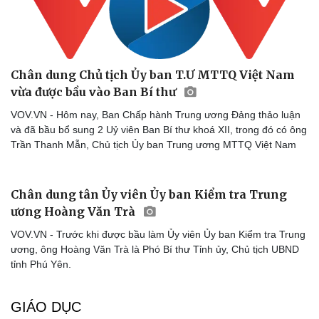
Chân dung Chủ tịch Ủy ban T.Ư MTTQ Việt Nam
vừa được bầu vào Ban Bí thư
VOV.VN - Hôm nay, Ban Chấp hành Trung ương Đảng thảo luận
và đã bầu bổ sung 2 Uỷ viên Ban Bí thư khoá XII, trong đó có ông
Trần Thanh Mẫn, Chủ tịch Ủy ban Trung ương MTTQ Việt Nam
Văn hóa
Giải trí
Chân dung tân Ủy viên Ủy ban Kiểm tra Trung
Sân khấu - Điện ảnh
Nghệ sĩ
ương Hoàng Văn Trà
Văn học
Thời trang
Âm nhạc
Sao Việt
VOV.VN - Trước khi được bầu làm Ủy viên Ủy ban Kiểm tra Trung
Di sản
ương, ông Hoàng Văn Trà là Phó Bí thư Tỉnh ủy, Chủ tịch UBND
tỉnh Phú Yên.
GIÁO DỤC