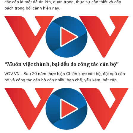
các cấp là một đề án lớn, quan trọng, thực sự cần thiết và cấp
bách trong bối cảnh hiện nay.
Doanh nghiệp
Công nghệ
Thông tin doanh nghiệp
Sành điệu
Doanh nghiệp 24h
Tin Công nghệ
Doanh nhân
Trải nghiệm
Vì cộng đồng
Chuyển đổi số
“Muôn việc thành, bại đều do công tác cán bộ”
VOV.VN - Sau 20 năm thực hiện Chiến lược cán bộ, đội ngũ cán
bộ và công tác cán bộ còn nhiều hạn chế, yếu kém, bất cập.