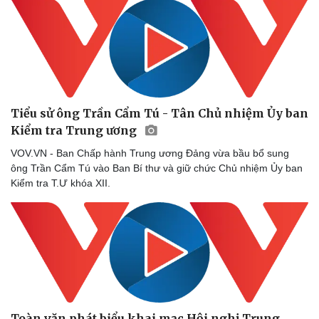
Sức khỏe
Đời sống
Dinh dưỡng - món ngon
Nhà đẹp
Tiểu sử ông Trần Cẩm Tú - Tân Chủ nhiệm Ủy ban
Cây thuốc
Blog
Kiểm tra Trung ương
Sản phụ khoa
Tình yêu - Gia đình
Nhi khoa
VOV.VN - Ban Chấp hành Trung ương Đảng vừa bầu bổ sung
Nam khoa
ông Trần Cẩm Tú vào Ban Bí thư và giữ chức Chủ nhiệm Ủy ban
Làm đẹp - giảm cân
Kiểm tra T.Ư khóa XII.
Phòng mạch online
Ăn sạch sống khỏe
Toàn văn phát biểu khai mạc Hội nghị Trung