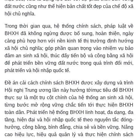
đất nước cũng như thể hiện bản chất tốt đẹp của chế độ xã
hội chủ nghĩa.
Trong thời gian qua, hệ thống chính sách, pháp luật về
BHXH đã không ngừng được bổ sung, hoàn thiện, ngày
càng phù hợp hơn với nền kinh tế thị trường định hướng
xã hội chủ nghĩa; góp phần quan trọng vào nhiệm vụ bảo
đảm an sinh xã hội, thúc đẩy tiến bộ và công bằng xã hội
để phát triển bền vững đất nước trong quá trình đổi mới,
phát triển và hội nhập quốc tế.
Đề án cải cách chính sách BHXH được xây dựng và trình
Thế giới
Multimedia
Hội nghị Trung ương lần này hướng tớimục tiêu
để BHXH
Quan sát
Video
thực sự là một trụ cột chính của hệ thống an sinh xã hội,
Cuộc sống đó đây
Ảnh
từng bước mở rộng vững chắc tiến tới thực hiện BHXH
Hồ sơ
E-Magazine
toàn dân. Phát triển hệ thống BHXH linh hoạt, đa dạng, đa
Infographic
tầng, hiện đại và hội nhập quốc tế theo nguyên tắc đóng-
hưởng, công bằng, bình đẳng, chia sẻ và bền vững. Nâng
cao hiệu lực, hiệu quả quản lý và thực hiện chính sách