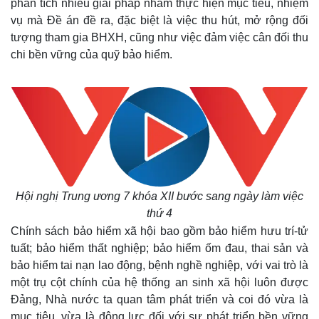
phân tích nhiều giải pháp nhằm thực hiện mục tiêu, nhiệm
vụ mà Đề án đề ra, đặc biệt là việc thu hút, mở rộng đối
tượng tham gia BHXH, cũng như việc đảm việc cân đối thu
chi bền vững của quỹ bảo hiểm.
Hội nghị Trung ương 7 khóa XII bước sang ngày làm việc
thứ 4
Chính sách bảo hiểm xã hội bao gồm bảo hiểm hưu trí-tử
tuất; bảo hiểm thất nghiệp; bảo hiểm ốm đau, thai sản và
bảo hiểm tai nạn lao động, bệnh nghề nghiệp, với vai trò là
một trụ cột chính của hệ thống an sinh xã hội luôn được
Đảng, Nhà nước ta quan tâm phát triển và coi đó vừa là
mục tiêu, vừa là động lực đối với sự phát triển bền vững