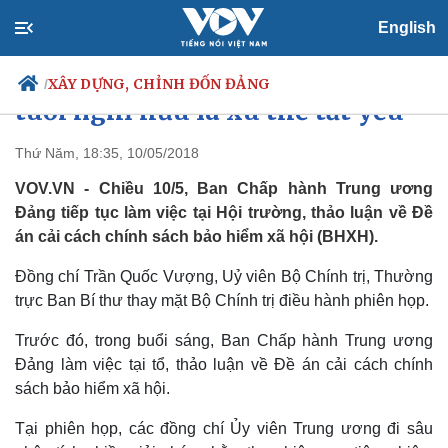
English
Hội nghị T.Ư 7: Điều chỉnh độ
XÂY DỰNG, CHỈNH ĐỐN ĐẢNG
/
tuổi nghỉ hưu là xu thế tất yếu
Thứ Năm, 18:35, 10/05/2018
VOV.VN - Chiều 10/5, Ban Chấp hành Trung ương
Chính trị
Xã hội
Đảng tiếp tục làm việc tại Hội trường, thảo luận về Đề
Đảng
Tin 24h
án cải cách chính sách bảo hiểm xã hội (BHXH).
Tổ chức nhân sự
Dự báo thời tiết
Quốc hội
Giáo dục
Đồng chí Trần Quốc Vượng, Uỷ viên Bộ Chính trị, Thường
Nhận diện sự thật
Dấu ấn VOV
Việc làm
trực Ban Bí thư thay mặt Bộ Chính trị điều hành phiên họp.
Biển đảo
Trước đó, trong buổi sáng, Ban Chấp hành Trung ương
Đảng làm việc tại tổ, thảo luận về Đề án cải cách chính
sách bảo hiểm xã hội.
Tại phiên họp, các đồng chí Ủy viên Trung ương đi sâu