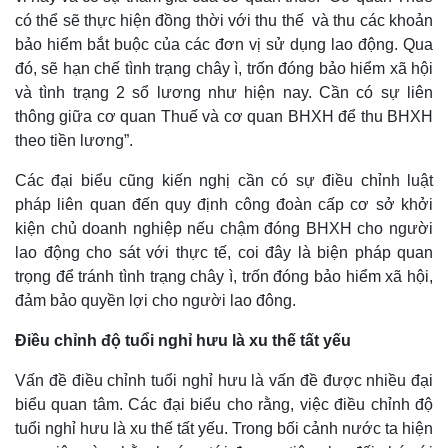
Tin nóng
Việt Nam
có thể sẽ thực hiện đồng thời với thu thế và thu các khoản
Tư vấn luật
Phân tích
bảo hiểm bắt buộc của các đơn vị sử dụng lao động. Qua
đó, sẽ hạn chế tình trạng chây ì, trốn đóng bảo hiểm xã hội
và tình trạng 2 sổ lương như hiện nay. Cần có sự liên
thông giữa cơ quan Thuế và cơ quan BHXH để thu BHXH
theo tiền lương”.
Các đại biểu cũng kiến nghị cần có sự điều chỉnh luật
pháp liên quan đến quy định công đoàn cấp cơ sở khởi
kiện chủ doanh nghiệp nếu chậm đóng BHXH cho người
lao động cho sát với thực tế, coi đây là biện pháp quan
trọng để tránh tình trạng chây ì, trốn đóng bảo hiểm xã hội,
đảm bảo quyền lợi cho người lao đông.
Điều chỉnh độ tuổi nghỉ hưu là xu thế tất yếu
Vấn đề điều chỉnh tuổi nghỉ hưu là vấn đề được nhiều đại
biểu quan tâm. Các đại biểu cho rằng, việc điều chỉnh độ
tuổi nghỉ hưu là xu thế tất yếu. Trong bối cảnh nước ta hiện