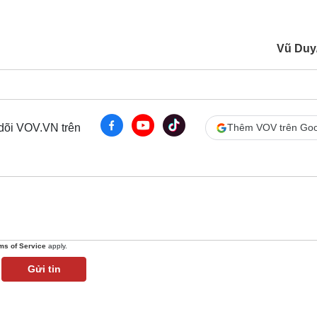
Vũ Duy
 dõi VOV.VN trên
Thêm VOV trên Goo
ms of Service
apply.
Gửi tin