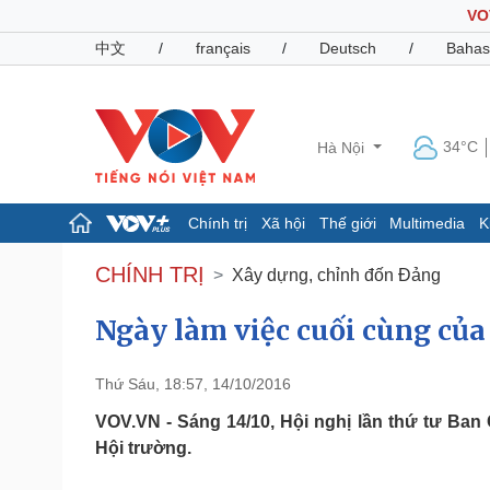
VO
中文
/
français
/
Deutsch
/
Bahas
34°C
Hà Nội
Chính trị
Xã hội
Thế giới
Multimedia
K
Chính trị
Xã hội
CHÍNH TRỊ
Xây dựng, chỉnh đốn Đảng
Đảng
Tin 24h
Tổ chức nhân sự
Dự báo thời tiết
Ngày làm việc cuối cùng của
Quốc hội
Giáo dục
Nhận diện sự thật
Dấu ấn VOV
Thứ Sáu, 18:57, 14/10/2016
Việc làm
Biển đảo
VOV.VN - Sáng 14/10, Hội nghị lần thứ tư Ba
Hội trường.
Pháp luật
Quân sự - Quốc phòng
Vụ án
Vũ khí