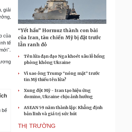
 giải
rưởng,
“Yết hầu” Hormuz thành con bài
o của
của Iran, tàu chiến Mỹ bị đặt trước
inh tế
lằn ranh đỏ
 mới".
Tên lửa đạn đạo Nga khoét sâu lỗ hổng
 ương
phòng không Ukraine
Vì sao ông Trump “nóng mặt” trước
tin Mỹ thiếu tên lửa?
Xung đột Mỹ - Iran tạo hiệu ứng
ích
domino, Ukraine chịu ảnh hưởng
ASEAN 59 năm thành lập: Khẳng định
u bế
bản lĩnh và giá trị sức hút
THỊ TRƯỜNG