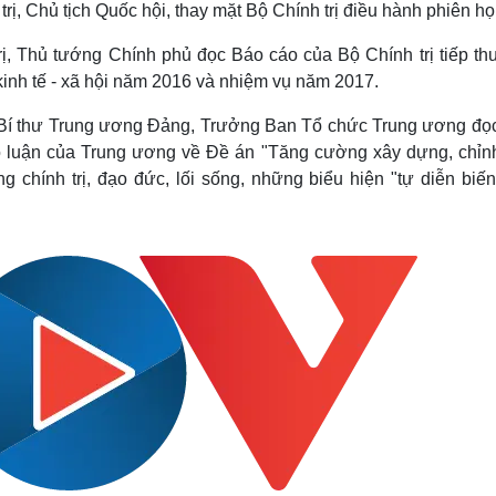
ị, Chủ tịch Quốc hội, thay mặt Bộ Chính trị điều hành phiên họ
Lịch thi đấu bóng đá
Xe máy
Thế giới thể thao
Tư vấn
, Thủ tướng Chính phủ đọc Báo cáo của Bộ Chính trị tiếp thu,
eSports
V
 kinh tế - xã hội năm 2016 và nhiệm vụ năm 2017.
Hậu trường
Văn hóa
Giải trí
D
, Bí thư Trung ương Đảng, Trưởng Ban Tổ chức Trung ương đọ
Sân khấu - Điện ảnh
Nghệ sĩ
 thảo luận của Trung ương về Đề án "Tăng cường xây dựng, chỉn
Văn học
Thời trang
 chính trị, đạo đức, lối sống, những biểu hiện "tự diễn biến
Âm nhạc
Sao Việt
c
Di sản