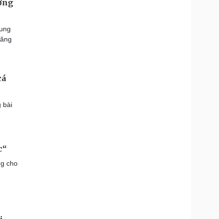
ượng
rung
năng
cá
 bài
c“
g cho