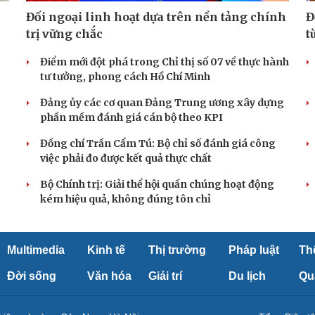
Đối ngoại linh hoạt dựa trên nền tảng chính
Đ
trị vững chắc
t
Điểm mới đột phá trong Chỉ thị số 07 về thực hành
tư tưởng, phong cách Hồ Chí Minh
Đảng ủy các cơ quan Đảng Trung ương xây dựng
phần mềm đánh giá cán bộ theo KPI
Đồng chí Trần Cẩm Tú: Bộ chỉ số đánh giá công
việc phải đo được kết quả thực chất
Bộ Chính trị: Giải thể hội quần chúng hoạt động
kém hiệu quả, không đúng tôn chỉ
Multimedia
Kinh tế
Thị trường
Pháp luật
Th
Đời sống
Văn hóa
Giải trí
Du lịch
Qu