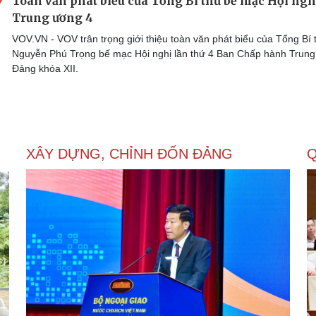
Toàn văn phát biểu của Tổng Bí thư bế mạc Hội ngh
Trung ương 4
VOV.VN - VOV trân trọng giới thiệu toàn văn phát biểu của Tổng Bí 
Nguyễn Phú Trọng bế mạc Hội nghị lần thứ 4 Ban Chấp hành Trun
Đảng khóa XII.
XÂY DỰNG, CHỈNH ĐỐN ĐẢNG
Q