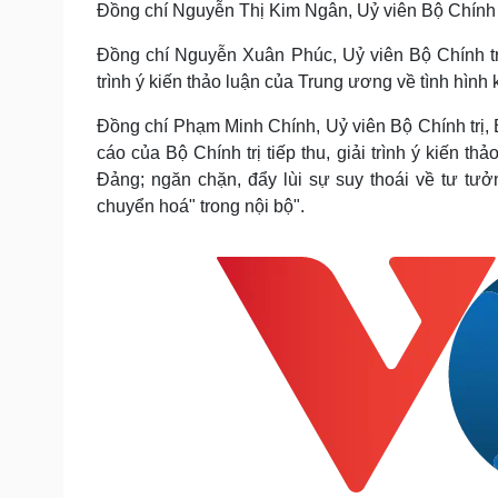
Đồng chí Nguyễn Thị Kim Ngân, Uỷ viên Bộ Chính tr
Tin nóng
Việt Nam
Tư vấn luật
Phân tích
Đồng chí Nguyễn Xuân Phúc, Uỷ viên Bộ Chính trị
trình ý kiến thảo luận của Trung ương về tình hình
Sức khỏe
Đời sống
Đồng chí Phạm Minh Chính, Uỷ viên Bộ Chính trị
Dinh dưỡng - món ngon
Nhà đẹp
cáo của Bộ Chính trị tiếp thu, giải trình ý kiến
Cây thuốc
Blog
Đảng; ngăn chặn, đẩy lùi sự suy thoái về tư tưởng
Sản phụ khoa
Tình yêu - Gia đình
chuyển hoá" trong nội bộ".
Nhi khoa
Nam khoa
Làm đẹp - giảm cân
Phòng mạch online
Ăn sạch sống khỏe
Cải chính