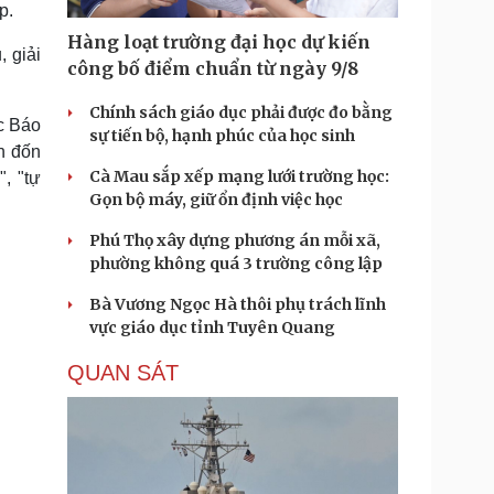
p.
Doanh nghiệp 24h
Tin Công nghệ
Doanh nhân
Trải nghiệm
Hàng loạt trường đại học dự kiến
 giải
ì cộng đồng
Chuyển đổi số
công bố điểm chuẩn từ ngày 9/8
Chính sách giáo dục phải được đo bằng
u lịch
Podcast
c Báo
sự tiến bộ, hạnh phúc của học sinh
Tư vấn
Câu chuyện thời sự
h đốn
Săn Tour
Đọc truyện đêm khuya
Cà Mau sắp xếp mạng lưới trường học:
", "tự
heck-in
Cửa sổ tình yêu
Gọn bộ máy, giữ ổn định việc học
Kể chuyện cho bé
Phú Thọ xây dựng phương án mỗi xã,
Hạt giống tâm hồn
phường không quá 3 trường công lập
Bà Vương Ngọc Hà thôi phụ trách lĩnh
vực giáo dục tỉnh Tuyên Quang
QUAN SÁT