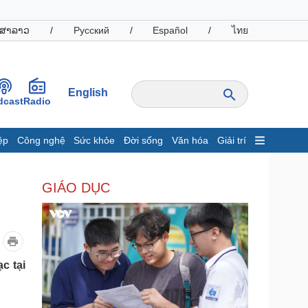
ສາລາວ
/
Русский
/
Español
/
ไทย
English
dcast
Radio
ệp
Công nghệ
Sức khỏe
Đời sống
Văn hóa
Giải trí
inh tế
Thị trường
GIÁO DỤC
ất động sản
Giá vàng
hởi nghiệp
Tiêu dùng
Tỷ giá
Chứng khoán
Giá cà phê
c tại
oanh nghiệp
Công nghệ
hông tin doanh nghiệp
Sành điệu