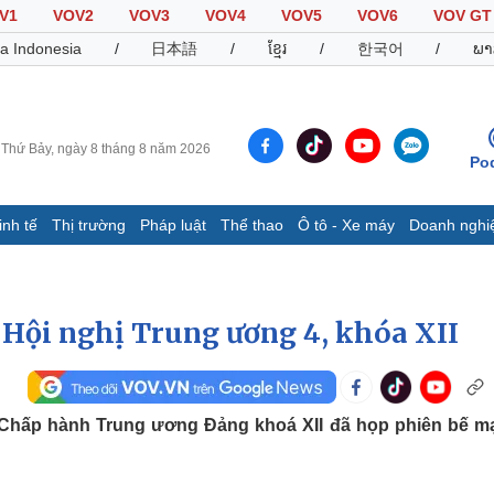
V1
VOV2
VOV3
VOV4
VOV5
VOV6
VOV GT
a Indonesia
/
日本語
/
ខ្មែរ
/
한국어
/
ພາ
Thứ Bảy, ngày 8 tháng 8 năm 2026
Po
inh tế
Thị trường
Pháp luật
Thể thao
Ô tô - Xe máy
Doanh nghi
Thế giới
Multimedia
K
Quan sát
Video
B
Cuộc sống đó đây
Ảnh
K
 Hội nghị Trung ương 4, khóa XII
Hồ sơ
E-Magazine
Infographic
n Chấp hành Trung ương Đảng khoá XII đã họp phiên bế mạ
Thể thao
Ô tô - Xe máy
D
Bóng đá
Ô tô
T