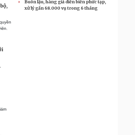
Buôn lậu, hàng giả diễn biến phức tạp,
bộ,
xử lý gần 68.000 vụ trong 6 tháng
 quyền
viên.
ới
,
giám