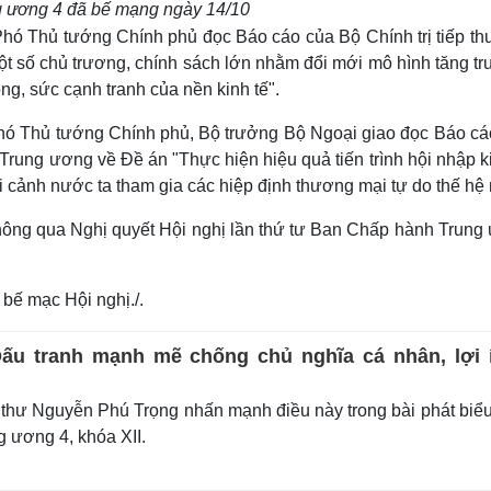
g ương 4 đã bế mạng ngày 14/10
hó Thủ tướng Chính phủ đọc Báo cáo của Bộ Chính trị tiếp thu,
ột số chủ trương, chính sách lớn nhằm đổi mới mô hình tăng t
ng, sức cạnh tranh của nền kinh tế".
Phó Thủ tướng Chính phủ, Bộ trưởng Bộ Ngoại giao đọc Báo cá
ủa Trung ương về Đề án "Thực hiện hiệu quả tiến trình hội nhập k
bối cảnh nước ta tham gia các hiệp định thương mại tự do thế hệ
ông qua Nghị quyết Hội nghị lần thứ tư Ban Chấp hành Trung
bế mạc Hội nghị./.
Đấu tranh mạnh mẽ chống chủ nghĩa cá nhân, lợi 
thư Nguyễn Phú Trọng nhấn mạnh điều này trong bài phát biể
 ương 4, khóa XII.