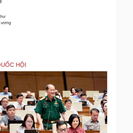
ị
thư
g ương
UỐC HỘI