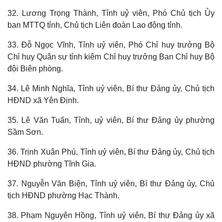
Kinh tế
Thị trường
32. Lương Trọng Thành, Tỉnh uỷ viên, Phó Chủ tịch Ủy
Bất động sản
Giá vàng
Khởi nghiệp
Tiêu dùng
ban MTTQ tỉnh, Chủ tịch Liên đoàn Lao động tỉnh.
Tỷ giá
33. Đỗ Ngọc Vĩnh, Tỉnh uỷ viên, Phó Chỉ huy trưởng Bộ
Chứng khoán
Giá cà phê
Chỉ huy Quân sự tỉnh kiêm Chỉ huy trưởng Ban Chỉ huy Bộ
đội Biên phòng.
34. Lê Minh Nghĩa, Tỉnh uỷ viên, Bí thư Đảng ủy, Chủ tịch
HĐND xã Yên Định.
35. Lê Văn Tuấn, Tỉnh, uỷ viên, Bí thư Đảng ủy phường
Sầm Sơn.
36. Trịnh Xuân Phú, Tỉnh uỷ viên, Bí thư Đảng ủy, Chủ tịch
HĐND phường Tĩnh Gia.
37. Nguyễn Văn Biện, Tỉnh uỷ viên, Bí thư Đảng ủy, Chủ
tịch HĐND phường Hạc Thành.
38. Phạm Nguyên Hồng, Tỉnh uỷ viên, Bí thư Đảng ủy xã