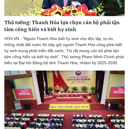
Thủ tướng: Thanh Hóa lựa chọn cán bộ phải tận
tâm cống hiến và biết hy sinh
Doanh nghiệp
Công nghệ
VOV.VN - "Người Thanh Hóa biết hy sinh cho độc lập, tự do,
Thông tin doanh nghiệp
Sành điệu
thống nhất đất nước thì bây giờ người Thanh Hóa cũng phải biết
Doanh nghiệp 24h
Tin Công nghệ
hy sinh trong phát triển đất nước. Tôi rất mong cán bộ phải tận
Doanh nhân
Trải nghiệm
tâm cống hiến và biết hy sinh", Thủ tướng Phạm Minh Chính phát
Vì cộng đồng
Chuyển đổi số
biểu tại Đại hội Đảng bộ tỉnh Thanh Hóa, nhiệm kỳ 2025-2030.