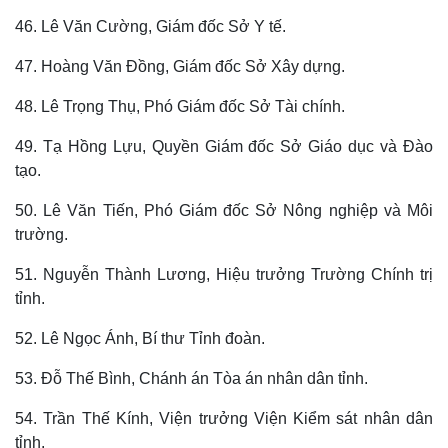
46. Lê Văn Cường, Giám đốc Sở Y tế.
47. Hoàng Văn Đồng, Giám đốc Sở Xây dựng.
48. Lê Trọng Thụ, Phó Giám đốc Sở Tài chính.
49. Tạ Hồng Lựu, Quyền Giám đốc Sở Giáo dục và Đào
tạo.
50. Lê Văn Tiến, Phó Giám đốc Sở Nông nghiệp và Môi
trường.
51. Nguyễn Thành Lương, Hiệu trưởng Trường Chính trị
tỉnh.
52. Lê Ngọc Ánh, Bí thư Tỉnh đoàn.
Pháp luật
Quân sự - Quốc phòng
53. Đỗ Thế Bình, Chánh án Tòa án nhân dân tỉnh.
Vụ án
Vũ khí
Tin nóng
Việt Nam
54. Trần Thế Kính, Viện trưởng Viện Kiểm sát nhân dân
Tư vấn luật
Phân tích
tỉnh.