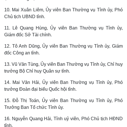
10. Mai Xuân Liêm, Ủy viên Ban Thường vụ Tỉnh ủy, Phó
Chủ tịch UBND tỉnh.
11. Lê Quang Hùng, Ủy viên Ban Thường vụ Tỉnh ủy,
Thế giới
Multimedia
Giám đốc Sở Tài chính.
Quan sát
Video
12. Tô Anh Dũng, Ủy viên Ban Thường vụ Tỉnh ủy, Giám
Cuộc sống đó đây
Ảnh
Hồ sơ
E-Magazine
đốc Công an tỉnh.
Infographic
13. Vũ Văn Tùng, Ủy viên Ban Thường vụ Tỉnh ủy, Chỉ huy
trưởng Bộ Chỉ huy Quân sự tỉnh.
14. Mai Văn Hải, Ủy viên Ban Thường vụ Tỉnh ủy, Phó
trưởng Đoàn đại biểu Quốc hội tỉnh.
15. Đỗ Thị Toán, Ủy viên Ban Thường vụ Tỉnh ủy, Phó
Trưởng Ban Tổ chức Tỉnh ủy.
16. Nguyễn Quang Hải, Tỉnh uỷ viên, Phó Chủ tịch HĐND
tỉnh.