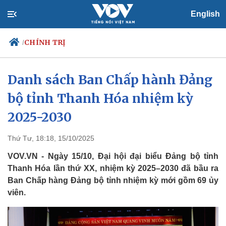
English
CHÍNH TRỊ
/
Danh sách Ban Chấp hành Đảng
bộ tỉnh Thanh Hóa nhiệm kỳ
Chính trị
Xã hội
Đảng
Tin 24h
2025-2030
Tổ chức nhân sự
Dự báo thời tiết
Quốc hội
Giáo dục
Thứ Tư, 18:18, 15/10/2025
Nhận diện sự thật
Dấu ấn VOV
Việc làm
VOV.VN - Ngày 15/10, Đại hội đại biểu Đảng bộ tỉnh
Biển đảo
Thanh Hóa lần thứ XX, nhiệm kỳ 2025–2030 đã bầu ra
Ban Chấp hàng Đảng bộ tỉnh nhiệm kỳ mới gồm 69 ủy
viên.