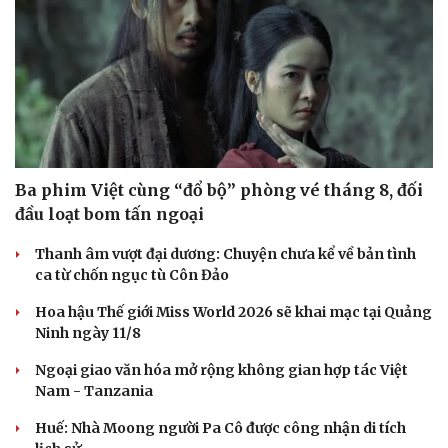
Ba phim Việt cùng “đổ bộ” phòng vé tháng 8, đối
đầu loạt bom tấn ngoại
Thanh âm vượt đại dương: Chuyện chưa kể về bản tình
ca từ chốn ngục tù Côn Đảo
Hoa hậu Thế giới Miss World 2026 sẽ khai mạc tại Quảng
Du lịch
Podcast
Ninh ngày 11/8
Tư vấn
Câu chuyện thời sự
Săn Tour
Đọc truyện đêm khuya
Ngoại giao văn hóa mở rộng không gian hợp tác Việt
check-in
Cửa sổ tình yêu
Nam - Tanzania
Kể chuyện cho bé
Hạt giống tâm hồn
Huế: Nhà Moong người Pa Cô được công nhận di tích