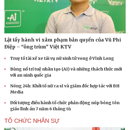
Lật tẩy hành vi xâm phạm bản quyền của Vũ Phi
Điệp – “ông trùm” Việt KTV
Truy tố tài xế xe tải vụ nữ sinh tử vong ở Vĩnh Long
Bùng nổ trí tuệ nhân tạo (AI) và những thách thức mới
với an ninh quốc gia
Nóng 24h: Khởi tố nữ ca sĩ và giám đốc hợp tác với BH
Media
Đối tượng điều hành tổ chức phản động núp bóng tôn
giáo lĩnh án 7 năm 6 tháng tù
TỔ CHỨC NHÂN SỰ