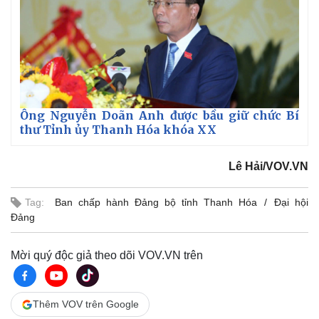
Ông Nguyễn Doãn Anh được bầu giữ chức Bí
thư Tỉnh ủy Thanh Hóa khóa XX
Thể thao
Ô tô - Xe máy
Lê Hải/VOV.VN
Bóng đá
Ô tô
Lịch thi đấu bóng đá
Xe máy
Tag:
Ban chấp hành Đảng bộ tỉnh Thanh Hóa
Đại hội
Thế giới thể thao
Tư vấn
Đảng
eSports
Hậu trường
Mời quý độc giả theo dõi VOV.VN trên
Thêm VOV trên Google