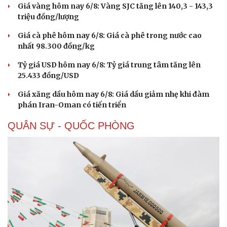
Sân khấu - Điện ảnh
Nghệ sĩ
Giá vàng hôm nay 6/8: Vàng SJC tăng lên 140,3 - 143,3
Văn học
Thời trang
triệu đồng/lượng
Âm nhạc
Sao Việt
Giá cà phê hôm nay 6/8: Giá cà phê trong nước cao
Di sản
nhất 98.300 đồng/kg
Tỷ giá USD hôm nay 6/8: Tỷ giá trung tâm tăng lên
25.433 đồng/USD
Giá xăng dầu hôm nay 6/8: Giá dầu giảm nhẹ khi đàm
phán Iran-Oman có tiến triển
QUÂN SỰ - QUỐC PHÒNG