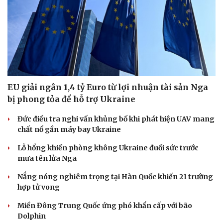
Sức khỏe
Đời sống
Dinh dưỡng - món ngon
Nhà đẹp
Cây thuốc
Blog
Sản phụ khoa
Tình yêu - Gia đình
Nhi khoa
Nam khoa
Làm đẹp - giảm cân
Phòng mạch online
EU giải ngân 1,4 tỷ Euro từ lợi nhuận tài sản Nga
Ăn sạch sống khỏe
bị phong tỏa để hỗ trợ Ukraine
Đức điều tra nghi vấn khủng bố khi phát hiện UAV mang
chất nổ gần máy bay Ukraine
Lỗ hổng khiến phòng không Ukraine đuối sức trước
mưa tên lửa Nga
Nắng nóng nghiêm trọng tại Hàn Quốc khiến 21 trường
hợp tử vong
Miền Đông Trung Quốc ứng phó khẩn cấp với bão
Dolphin