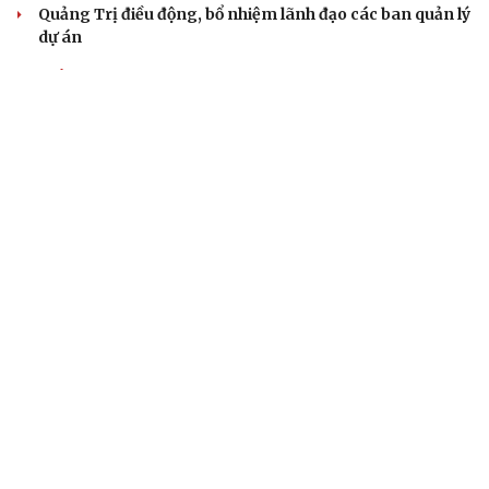
Quảng Trị điều động, bổ nhiệm lãnh đạo các ban quản lý
dự án
QUỐC HỘI
Tăng vốn, bổ sung đoạn Yên Viên - Gia Lâm vào
tuyến đường sắt Lào Cai - Hải Phòng
Đề xuất đầu tư công đường Vành đai 5 Hà Nội, tổng mức
đầu tư hơn 288.000 tỷ đồng