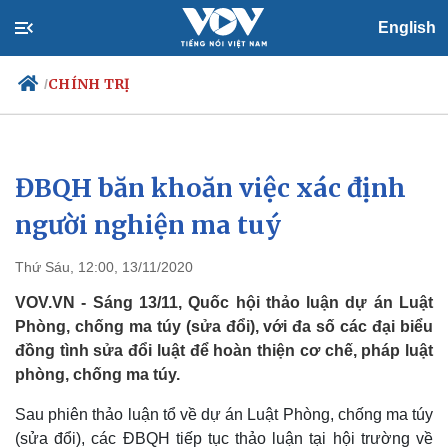
English
CHÍNH TRỊ
/
ĐBQH băn khoăn việc xác định
Chính trị
Xã hội
Đảng
Tin 24h
người nghiện ma tuý
Tổ chức nhân sự
Dự báo thời tiết
Quốc hội
Giáo dục
Thứ Sáu, 12:00, 13/11/2020
Nhận diện sự thật
Dấu ấn VOV
Việc làm
VOV.VN - Sáng 13/11, Quốc hội thảo luận dự án Luật
Biển đảo
Phòng, chống ma túy (sửa đổi), với đa số các đại biểu
đồng tình sửa đổi luật để hoàn thiện cơ chế, pháp luật
phòng, chống ma túy.
Sau phiên thảo luận tổ về dự án Luật Phòng, chống ma túy
(sửa đổi), các ĐBQH tiếp tục thảo luận tại hội trường về