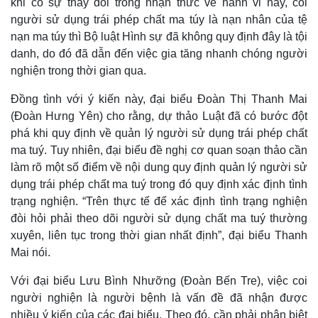
khi có sự thay đổi trong nhận thức về hành vi này, coi
người sử dụng trái phép chất ma túy là nạn nhân của tệ
nạn ma túy thì Bộ luật Hình sự đã không quy định đây là tội
danh, do đó đã dẫn đến việc gia tăng nhanh chóng người
nghiện trong thời gian qua.
Đồng tình với ý kiến này, đại biểu Đoàn Thị Thanh Mai
(Đoàn Hưng Yên) cho rằng, dự thảo Luật đã có bước đột
phá khi quy định về quản lý người sử dụng trái phép chất
ma tuý. Tuy nhiên, đại biểu đề nghị cơ quan soạn thảo cần
Thế giới
Multimedia
làm rõ một số điểm về nội dung quy định quản lý người sử
Quan sát
Video
dụng trái phép chất ma tuý trong đó quy định xác định tình
Cuộc sống đó đây
Ảnh
trạng nghiện. “Trên thực tế để xác định tình trạng nghiện
Hồ sơ
E-Magazine
đòi hỏi phải theo dõi người sử dụng chất ma tuý thường
Infographic
xuyên, liên tục trong thời gian nhất định”, đại biểu Thanh
Mai nói.
Với đại biểu Lưu Bình Nhưỡng (Đoàn Bến Tre), việc coi
người nghiện là người bệnh là vấn đề đã nhận được
nhiều ý kiến của các đại biểu. Theo đó, cần phải phân biệt