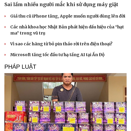
Sai lầm nhiều người mắc khi sử dụng máy giặt
Giá thu cũ iPhone tăng, Apple muốn người dùng lên đời
Các nhà khoa học Nhật Bản phát hiện dấu hiệu của “hạt
ma” trong vũ trụ
Vì sao các hãng từ bỏ pin tháo rời trên điện thoại?
Microsoft tăng tốc đầu tư hạ tầng AI tại Ấn Độ
PHÁP LUẬT
Du lịch
Podcast
Tư vấn
Câu chuyện thời sự
Săn Tour
Đọc truyện đêm khuya
check-in
Cửa sổ tình yêu
Kể chuyện cho bé
Hạt giống tâm hồn