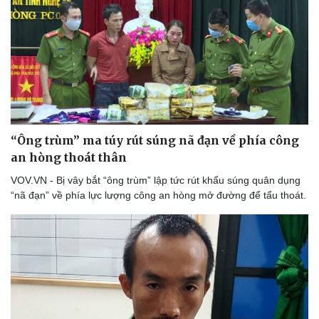
“Ông trùm” ma túy rút súng nã đạn về phía công
an hòng thoát thân
Thể thao
Ô tô - Xe máy
VOV.VN - Bị vây bắt “ông trùm” lập tức rút khẩu súng quân dụng
Bóng đá
Ô tô
“nã đạn” về phía lực lượng công an hòng mở đường để tẩu thoát.
Lịch thi đấu bóng đá
Xe máy
Thế giới thể thao
Tư vấn
eSports
Hậu trường