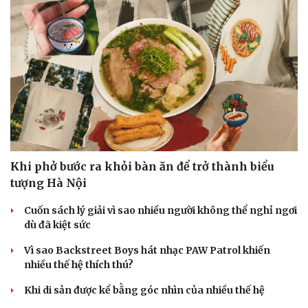
Khi phở bước ra khỏi bàn ăn để trở thành biểu
tượng Hà Nội
Cuốn sách lý giải vì sao nhiều người không thể nghỉ ngơi
dù đã kiệt sức
Văn hóa
Giải trí
Vì sao Backstreet Boys hát nhạc PAW Patrol khiến
Sân khấu - Điện ảnh
Nghệ sĩ
nhiều thế hệ thích thú?
Văn học
Thời trang
Âm nhạc
Sao Việt
Khi di sản được kể bằng góc nhìn của nhiều thế hệ
Di sản