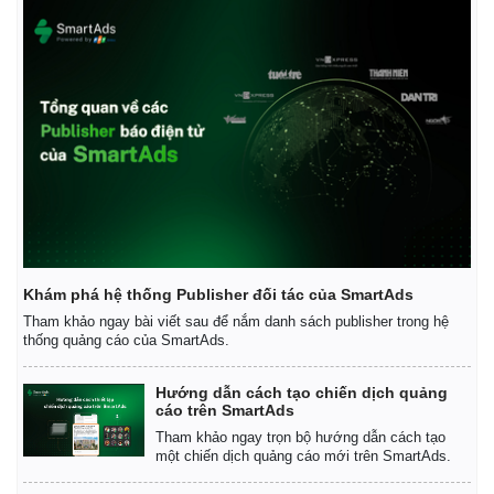
Pháp luật
Quân sự - Quốc phòng
Khám phá hệ thống Publisher đối tác của SmartAds
Vụ án
Vũ khí
Tham khảo ngay bài viết sau để nắm danh sách publisher trong hệ
Tin nóng
Việt Nam
thống quảng cáo của SmartAds.
Tư vấn luật
Phân tích
Hướng dẫn cách tạo chiến dịch quảng
cáo trên SmartAds
Tham khảo ngay trọn bộ hướng dẫn cách tạo
một chiến dịch quảng cáo mới trên SmartAds.