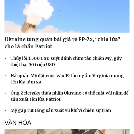
Ukraine tung quân bài giá rẻ FP-7x, “chia lửa”
cho lá chắn Patriot
Thủy lôi 1.500 USD suýt đánh chìm tàu chiến Mỹ, gây
thiệt hại 90 triệu USD
Hải quân Mỹ đặt cược vào 19 tàu ngầm Virginia mang
tên lửa tầm xa
Ông Zelensky thừa nhận Ukraine có thể mất vài năm để
sản xuất tên lửa Patriot
Mỹ gấp rút tăng sản xuất vũ khí vì chiến sự Iran
VĂN HÓA