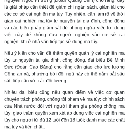
Nguyễn Ngọc Phương (Đoàn Quảng Bình) cho rằng, đây
là giải pháp cần thiết để giảm chi ngân sách, giảm tải cho
các cơ sở cai nghiện ma túy. Tuy nhiên, cần làm rõ về thời
gian cai nghiện ma túy tự nguyện tại gia đình, cộng đồng
và các biện pháp giám sát để phòng ngừa việc lợi dụng
việc này để không đưa người nghiện vào cơ sở cai
nghiện, khi ở nhà vẫn tiếp tục sử dụng ma túy.
Nêu ý kiến cho vấn đề thẩm quyền quản lý cai nghiện ma
túy tự nguyện tại gia đình, cộng đồng, đại biểu Bế Minh
Kinh tế
Thị trường
Đức (Đoàn Cao Bằng) cho rằng cần giao cho lực lượng
Công an xã, phường bởi đội ngũ này có thể nắm bắt sâu
Bất động sản
Giá vàng
Khởi nghiệp
Tiêu dùng
sát, tiếp cận với các đối tượng.
Tỷ giá
Nhiều đại biểu cũng nêu quan điểm về việc cơ quan
Chứng khoán
Giá cà phê
chuyên trách phòng, chống tội phạm về ma túy; chính sách
của Nhà nước đối với người tham gia phòng chống ma
túy; giao thẩm quyền xem xét áp dụng việc cai nghiện ma
túy cho người từ đủ 12 tuổi đến 18 tuổi; danh mục các chất
ma túy và tiền chất…