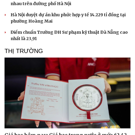
nhau trên đường phố Hà Nội
Hà Nội duyệt dự án khu phức hợp y tế 14.229 tỉ đồng tại
phường Hoàng Mai
Điểm chuẩn Trường ĐH Sư phạm kỹ thuật Đà Nẵng cao
nhất là 23,91
THỊ TRƯỜNG
Sức khỏe
Đời sống
Dinh dưỡng - món ngon
Nhà đẹp
Cây thuốc
Blog
Sản phụ khoa
Tình yêu - Gia đình
Nhi khoa
Nam khoa
Làm đẹp - giảm cân
Phòng mạch online
Ăn sạch sống khỏe
Giá bạc hôm nay: Giá bạc trong nước ở mức 62,42