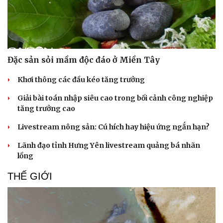
Đặc sản sỏi mầm độc đáo ở Miền Tây
Khơi thông các đầu kéo tăng trưởng
Giải bài toán nhập siêu cao trong bối cảnh công nghiệp
tăng trưởng cao
Doanh nghiệp
Công nghệ
Livestream nông sản: Cú hích hay hiệu ứng ngắn hạn?
Thông tin doanh nghiệp
Sành điệu
Lãnh đạo tỉnh Hưng Yên livestream quảng bá nhãn
Doanh nghiệp 24h
Tin Công nghệ
lồng
Doanh nhân
Trải nghiệm
Vì cộng đồng
Chuyển đổi số
THẾ GIỚI