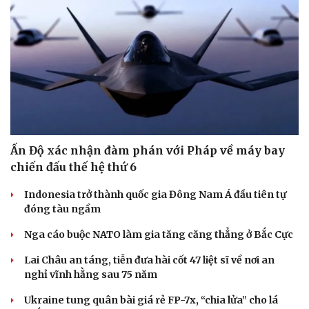
Hạt giống tâm hồn
Ấn Độ xác nhận đàm phán với Pháp về máy bay
chiến đấu thế hệ thứ 6
Indonesia trở thành quốc gia Đông Nam Á đầu tiên tự
đóng tàu ngầm
Nga cáo buộc NATO làm gia tăng căng thẳng ở Bắc Cực
Lai Châu an táng, tiễn đưa hài cốt 47 liệt sĩ về nơi an
nghỉ vĩnh hằng sau 75 năm
Ukraine tung quân bài giá rẻ FP-7x, “chia lửa” cho lá