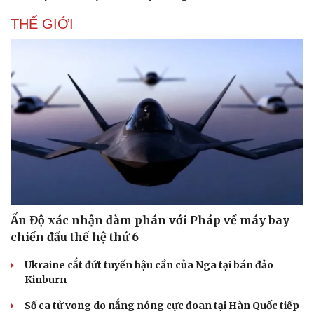
THẾ GIỚI
Văn hóa
Giải trí
Ấn Độ xác nhận đàm phán với Pháp về máy bay
Sân khấu - Điện ảnh
Nghệ sĩ
chiến đấu thế hệ thứ 6
Văn học
Thời trang
Âm nhạc
Sao Việt
Ukraine cắt đứt tuyến hậu cần của Nga tại bán đảo
Di sản
Kinburn
Số ca tử vong do nắng nóng cực đoan tại Hàn Quốc tiếp