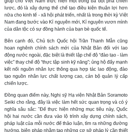
giúp cho Việt Nam thực hiện một trong ba đột phá chiến
lược, đó là xây dựng thể chế tạo điều kiện thuận lợi hơn
nữa cho kinh tế - xã hội phát triển, nhất là trong thời kỳ Việt
Nam đang bước vào Kỉ nguyên mới, Kỉ nguyên vươn mình
của dân tộc có sự đồng hành của bạn bè quốc tế.
Bên cạnh đó, Chủ tịch Quốc hội Trần Thanh Mẫn cũng
hoan nghênh chính sách mới của Nhật Bản đối với lao
động nước ngoài, đặc biệt là thiết lập chế độ “đào tạo - làm
việc” thay chế độ “thực tập sinh kỹ năng”; ủng hộ đẩy mạnh
kết nối nguồn nhân lực thông qua hợp tác lao động, đào
tạo nguồn nhân lực chất lượng cao, cán bộ quản lý cấp
chiến lược.
Đồng quan điểm này, Nghị sỹ Hạ viện Nhật Bản Soramoto
Seiki cho rằng, đây là việc làm hết sức quan trọng và có ý
nghĩa sâu sắc: "Để thực hiện những mục tiêu này, Quốc
hội hai nước cần đưa vào lộ trình xây dựng chính sách,
pháp luật của mỗi nước để thảo luận, tìm ra những đường
hướng, biện pháp nhằm tạo những cơ sở pháp lý cần thiết