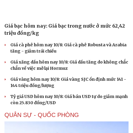
Giá bạc hôm nay: Giá bạc trong nước ở mức 62,42
triệu đồng/kg
Giá cà phê hôm nay 10/8: Giá cà phê Robusta và Arabia
tăng - giảm trái chiều
Giá xăng dầu hôm nay 10/8: Giá dầu tăng do không chắc
chắn về việc mở lại Hormuz
Giá vàng hôm nay 10/8: Giá vàng SJC ổn định mức 141 -
144 triệu đồng/lượng
Tỷ giá USD hôm nay 10/8: Giá bán USD tự do giảm mạnh
còn 25.830 đồng/USD
Du lịch
Podcast
Tư vấn
Câu chuyện thời sự
QUÂN SỰ - QUỐC PHÒNG
Săn Tour
Đọc truyện đêm khuya
check-in
Cửa sổ tình yêu
Kể chuyện cho bé