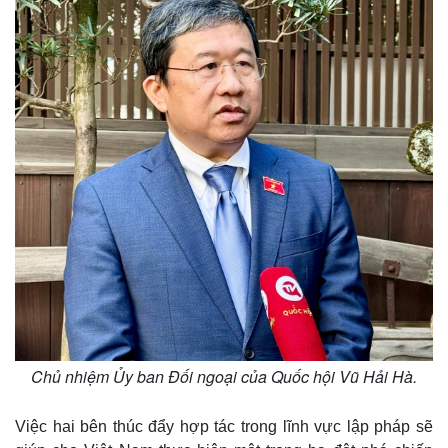
Vụ án
Vũ khí
Tin nóng
Việt Nam
Tư vấn luật
Phân tích
Chủ nhiệm Ủy ban Đối ngoại của Quốc hội Vũ Hải Hà.
Việc hai bên thúc đẩy hợp tác trong lĩnh vực lập pháp sẽ