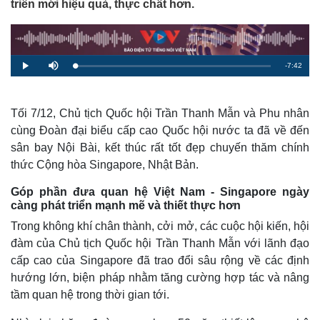
triển mới hiệu quả, thực chất hơn.
R
-
7:42
L
P
M
o
l
u
a
a
t
e
d
y
e
e
d
m
:
Tối 7/12, Chủ tịch Quốc hội Trần Thanh Mẫn và Phu nhân
1
.
cùng Đoàn đại biểu cấp cao Quốc hội nước ta đã về đến
a
3
3
sân bay Nội Bài, kết thúc rất tốt đẹp chuyến thăm chính
%
i
thức Cộng hòa Singapore, Nhật Bản.
n
Góp phần đưa quan hệ Việt Nam - Singapore ngày
i
càng phát triển mạnh mẽ và thiết thực hơn
n
Trong không khí chân thành, cởi mở, các cuộc hội kiến, hội
g
đàm của Chủ tịch Quốc hội Trần Thanh Mẫn với lãnh đạo
cấp cao của Singapore đã trao đổi sâu rộng về các định
T
hướng lớn, biện pháp nhằm tăng cường hợp tác và nâng
i
tầm quan hệ trong thời gian tới.
m