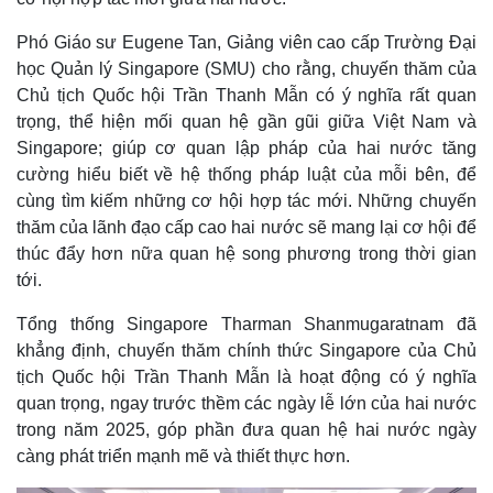
Phó Giáo sư Eugene Tan, Giảng viên cao cấp Trường Đại
học Quản lý Singapore (SMU) cho rằng, chuyến thăm của
Chủ tịch Quốc hội Trần Thanh Mẫn có ý nghĩa rất quan
trọng, thể hiện mối quan hệ gần gũi giữa Việt Nam và
Singapore; giúp cơ quan lập pháp của hai nước tăng
cường hiểu biết về hệ thống pháp luật của mỗi bên, để
cùng tìm kiếm những cơ hội hợp tác mới. Những chuyến
thăm của lãnh đạo cấp cao hai nước sẽ mang lại cơ hội để
thúc đẩy hơn nữa quan hệ song phương trong thời gian
tới.
Tổng thống Singapore Tharman Shanmugaratnam đã
khẳng định, chuyến thăm chính thức Singapore của Chủ
tịch Quốc hội Trần Thanh Mẫn là hoạt động có ý nghĩa
Kinh tế
Thị trường
quan trọng, ngay trước thềm các ngày lễ lớn của hai nước
Bất động sản
Giá vàng
trong năm 2025, góp phần đưa quan hệ hai nước ngày
Khởi nghiệp
Tiêu dùng
càng phát triển mạnh mẽ và thiết thực hơn.
Tỷ giá
Chứng khoán