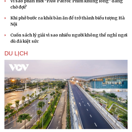
Vì sao phần mới “PAW Patrol: Phim khủng long” đáng
chờ đợi?
Khi phở bước ra khỏi bàn ăn để trở thành biểu tượng Hà
Nội
Cuốn sách lý giải vì sao nhiều người không thể nghỉ ngơi
dù đã kiệt sức
DU LỊCH
Cải chính