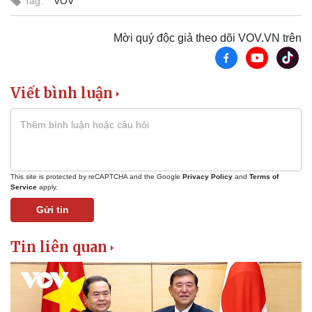
Tag:
VOV
Mời quý độc giả theo dõi VOV.VN trên
Viết bình luận
This site is protected by reCAPTCHA and the Google
Privacy Policy
and
Terms of
Service
apply.
Gửi tin
Tin liên quan