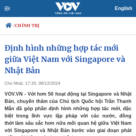
English
CHÍNH TRỊ
/
Định hình những hợp tác mới
giữa Việt Nam với Singapore và
Chính trị
Xã hội
Đảng
Tin 24h
Nhật Bản
Tổ chức nhân sự
Dự báo thời tiết
Quốc hội
Giáo dục
Chủ Nhật, 17:20, 08/12/2024
Nhận diện sự thật
Dấu ấn VOV
Việc làm
VOV.VN - Với hơn 50 hoạt động tại Singapore và Nhật
Biển đảo
Bản, chuyến thăm của Chủ tịch Quốc hội Trần Thanh
Mẫn đã góp phần định hình những hợp tác mới, đặc
biệt trong lĩnh vực lập pháp với các nước, đồng
thời làm sâu sắc hơn nữa mối quan hệ giữa Việt Nam
với Singapore và Nhật Bản bước vào giai đoạn phát