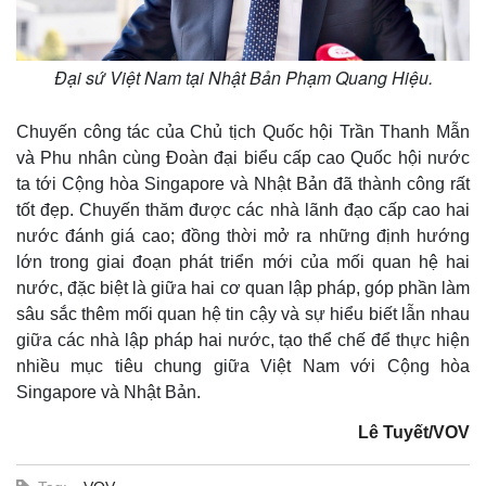
Đại sứ Việt Nam tại Nhật Bản Phạm Quang Hiệu.
Doanh nghiệp
Công nghệ
Thông tin doanh nghiệp
Sành điệu
Chuyến công tác của Chủ tịch Quốc hội Trần Thanh Mẫn
Doanh nghiệp 24h
Tin Công nghệ
và Phu nhân cùng Đoàn đại biểu cấp cao Quốc hội nước
Doanh nhân
Trải nghiệm
ta tới Cộng hòa Singapore và Nhật Bản đã thành công rất
Vì cộng đồng
Chuyển đổi số
tốt đẹp. Chuyến thăm được các nhà lãnh đạo cấp cao hai
nước đánh giá cao; đồng thời mở ra những định hướng
lớn trong giai đoạn phát triển mới của mối quan hệ hai
nước, đặc biệt là giữa hai cơ quan lập pháp, góp phần làm
sâu sắc thêm mối quan hệ tin cậy và sự hiểu biết lẫn nhau
giữa các nhà lập pháp hai nước, tạo thể chế để thực hiện
nhiều mục tiêu chung giữa Việt Nam với Cộng hòa
Singapore và Nhật Bản.
Lê Tuyết/VOV