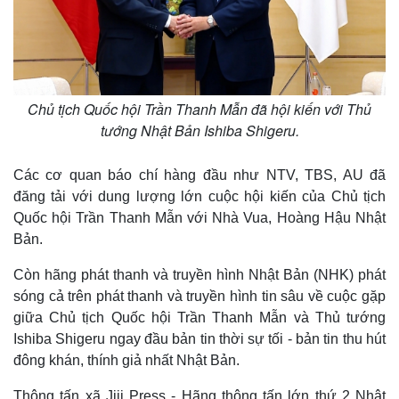
Thể thao
Ô tô - Xe máy
Bóng đá
Ô tô
Lịch thi đấu bóng đá
Xe máy
Thế giới thể thao
Tư vấn
eSports
Chủ tịch Quốc hội Trần Thanh Mẫn đã hội kiến với Thủ
Hậu trường
tướng Nhật Bản Ishiba Shigeru.
Các cơ quan báo chí hàng đầu như NTV, TBS, AU đã
đăng tải với dung lượng lớn cuộc hội kiến của Chủ tịch
Quốc hội Trần Thanh Mẫn với Nhà Vua, Hoàng Hậu Nhật
Bản.
Còn hãng phát thanh và truyền hình Nhật Bản (NHK) phát
sóng cả trên phát thanh và truyền hình tin sâu về cuộc gặp
giữa Chủ tịch Quốc hội Trần Thanh Mẫn và Thủ tướng
Ishiba Shigeru ngay đầu bản tin thời sự tối - bản tin thu hút
đông khán, thính giả nhất Nhật Bản.
Thông tấn xã Jiji Press - Hãng thông tấn lớn thứ 2 Nhật