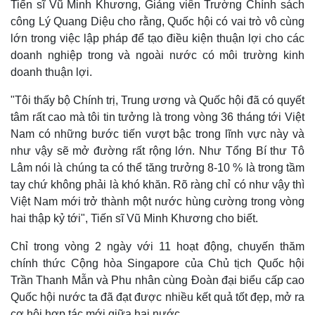
Tiến sĩ Vũ Minh Khương, Giảng viên Trường Chính sách
công Lý Quang Diệu cho rằng, Quốc hội có vai trò vô cùng
lớn trong việc lập pháp để tạo điều kiện thuận lợi cho các
doanh nghiệp trong và ngoài nước có môi trường kinh
doanh thuận lợi.
"Tôi thấy bộ Chính trị, Trung ương và Quốc hội đã có quyết
tâm rất cao mà tôi tin tưởng là trong vòng 36 tháng tới Việt
Nam có những bước tiến vượt bậc trong lĩnh vực này và
như vậy sẽ mở đường rất rộng lớn. Như Tổng Bí thư Tô
Lâm nói là chúng ta có thể tăng trưởng 8-10 % là trong tầm
tay chứ không phải là khó khăn. Rõ ràng chỉ có như vậy thì
Việt Nam mới trở thành một nước hùng cường trong vòng
hai thập kỷ tới", Tiến sĩ Vũ Minh Khương cho biết.
Chỉ trong vòng 2 ngày với 11 hoạt động, chuyến thăm
chính thức Cộng hòa Singapore của Chủ tịch Quốc hội
Trần Thanh Mẫn và Phu nhân cùng Đoàn đại biểu cấp cao
Quốc hội nước ta đã đạt được nhiều kết quả tốt đẹp, mở ra
cơ hội hợp tác mới giữa hai nước.