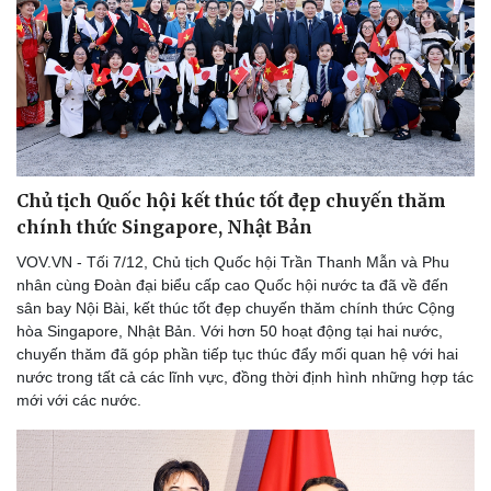
Sức khỏe
Đời sống
Dinh dưỡng - món ngon
Nhà đẹp
Chủ tịch Quốc hội kết thúc tốt đẹp chuyến thăm
Cây thuốc
Blog
chính thức Singapore, Nhật Bản
Sản phụ khoa
Tình yêu - Gia đình
VOV.VN - Tối 7/12, Chủ tịch Quốc hội Trần Thanh Mẫn và Phu
Nhi khoa
nhân cùng Đoàn đại biểu cấp cao Quốc hội nước ta đã về đến
Nam khoa
sân bay Nội Bài, kết thúc tốt đẹp chuyến thăm chính thức Cộng
Làm đẹp - giảm cân
hòa Singapore, Nhật Bản. Với hơn 50 hoạt động tại hai nước,
Phòng mạch online
chuyến thăm đã góp phần tiếp tục thúc đẩy mối quan hệ với hai
Ăn sạch sống khỏe
nước trong tất cả các lĩnh vực, đồng thời định hình những hợp tác
mới với các nước.