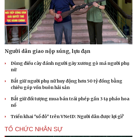
Người dân giao nộp súng, lựu đạn
Dùng điếu cày đánh người gãy xương gò má người phụ
nữ
Bắt giữ người phụ nữ huy động hơn 50 tỷ đồng bằng
chiêu góp vốn buôn hải sản
Bắt giữ đối tượng mua bán trái phép gần 3 tạ pháo hoa
nổ
Triển khai "sổ đỏ" trên VNeID: Người dân được lợi gì?
TỔ CHỨC NHÂN SỰ