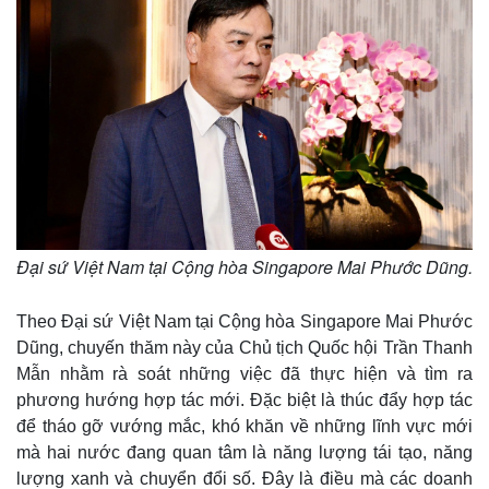
Đại sứ Việt Nam tại Cộng hòa Singapore Mai Phước Dũng.
Thế giới
Multimedia
Theo Đại sứ Việt Nam tại Cộng hòa Singapore Mai Phước
Quan sát
Video
Dũng, chuyến thăm này của Chủ tịch Quốc hội Trần Thanh
Cuộc sống đó đây
Ảnh
Mẫn nhằm rà soát những việc đã thực hiện và tìm ra
Hồ sơ
E-Magazine
phương hướng hợp tác mới. Đặc biệt là thúc đẩy hợp tác
Infographic
để tháo gỡ vướng mắc, khó khăn về những lĩnh vực mới
mà hai nước đang quan tâm là năng lượng tái tạo, năng
lượng xanh và chuyển đổi số. Đây là điều mà các doanh