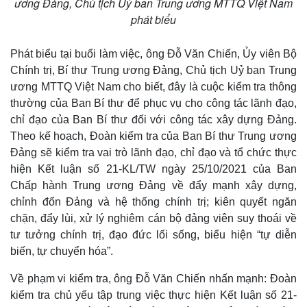
ương Đảng, Chủ tịch Uỷ ban Trung ương MTTQ Việt Nam
phát biểu
Phát biểu tại buổi làm việc, ông Đỗ Văn Chiến, Ủy viên Bộ
Chính trị, Bí thư Trung ương Đảng, Chủ tịch Uỷ ban Trung
ương MTTQ Việt Nam cho biết, đây là cuộc kiểm tra thông
thường của Ban Bí thư để phục vụ cho công tác lãnh đạo,
chỉ đạo của Ban Bí thư đối với công tác xây dựng Đảng.
Theo kế hoạch, Đoàn kiểm tra của Ban Bí thư Trung ương
Đảng sẽ kiểm tra vai trò lãnh đạo, chỉ đạo và tổ chức thực
hiện Kết luận số 21-KL/TW ngày 25/10/2021 của Ban
Chấp hành Trung ương Đảng về đẩy mạnh xây dựng,
chỉnh đốn Đảng và hệ thống chính trị; kiên quyết ngăn
chặn, đẩy lùi, xử lý nghiêm cán bộ đảng viên suy thoái về
tư tưởng chính trị, đạo đức lối sống, biểu hiện “tự diễn
biến, tự chuyển hóa”.
Về phạm vi kiểm tra, ông Đỗ Văn Chiến nhấn mạnh: Đoàn
kiểm tra chủ yếu tập trung việc thực hiện Kết luận số 21-