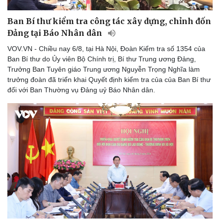
Ban Bí thư kiểm tra công tác xây dựng, chỉnh đốn
Đảng tại Báo Nhân dân
VOV.VN - Chiều nay 6/8, tại Hà Nội, Đoàn Kiểm tra số 1354 của
Ban Bí thư do Ủy viên Bộ Chính trị, Bí thư Trung ương Đảng,
Trưởng Ban Tuyên giáo Trung ương Nguyễn Trọng Nghĩa làm
trưởng đoàn đã triển khai Quyết định kiểm tra của của Ban Bí thư
đối với Ban Thường vụ Đảng uỷ Báo Nhân dân.
Pháp luật
Quân sự - Quốc phòng
Vụ án
Vũ khí
Tin nóng
Việt Nam
Tư vấn luật
Phân tích