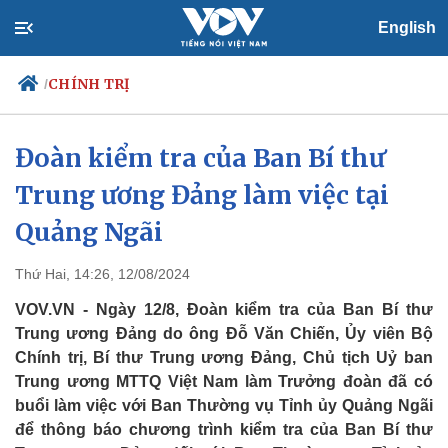
English
CHÍNH TRỊ
/
Đoàn kiểm tra của Ban Bí thư
Trung ương Đảng làm việc tại
Chính trị
Xã hội
Đảng
Tin 24h
Quảng Ngãi
Tổ chức nhân sự
Dự báo thời tiết
Quốc hội
Giáo dục
Thứ Hai, 14:26, 12/08/2024
Nhận diện sự thật
Dấu ấn VOV
Việc làm
VOV.VN - Ngày 12/8, Đoàn kiểm tra của Ban Bí thư
Biển đảo
Trung ương Đảng do ông Đỗ Văn Chiến, Ủy viên Bộ
Chính trị, Bí thư Trung ương Đảng, Chủ tịch Uỷ ban
Trung ương MTTQ Việt Nam làm Trưởng đoàn đã có
buổi làm việc với Ban Thường vụ Tỉnh ủy Quảng Ngãi
để thông báo chương trình kiểm tra của Ban Bí thư