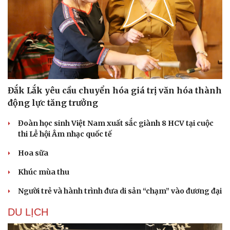
Đắk Lắk yêu cầu chuyển hóa giá trị văn hóa thành
Sức khỏe
Đời sống
động lực tăng trưởng
Dinh dưỡng - món ngon
Nhà đẹp
Cây thuốc
Blog
Đoàn học sinh Việt Nam xuất sắc giành 8 HCV tại cuộc
Sản phụ khoa
Tình yêu - Gia đình
thi Lễ hội Âm nhạc quốc tế
Nhi khoa
Hoa sữa
Nam khoa
Làm đẹp - giảm cân
Khúc mùa thu
Phòng mạch online
Ăn sạch sống khỏe
Người trẻ và hành trình đưa di sản “chạm” vào đương đại
DU LỊCH