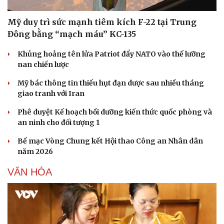
Mỹ duy trì sức mạnh tiêm kích F-22 tại Trung
Đông bằng “mạch máu” KC-135
Khủng hoảng tên lửa Patriot đẩy NATO vào thế lưỡng
nan chiến lược
Mỹ bác thông tin thiếu hụt đạn dược sau nhiều tháng
giao tranh với Iran
Phê duyệt Kế hoạch bồi dưỡng kiến thức quốc phòng và
an ninh cho đối tượng 1
Bế mạc Vòng Chung kết Hội thao Công an Nhân dân
năm 2026
VĂN HÓA