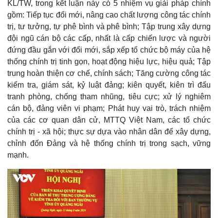
KL/TW, trong kết luận này có 5 nhiệm vụ giải pháp chính
gồm: Tiếp tục đổi mới, nâng cao chất lượng công tác chính
trị, tư tưởng, tự phê bình và phê bình; Tập trung xây dựng
Thế giới
Multimedia
đội ngũ cán bộ các cấp, nhất là cấp chiến lược và người
Quan sát
Video
đứng đầu gắn với đổi mới, sắp xếp tổ chức bộ máy của hệ
Cuộc sống đó đây
Ảnh
thống chính trị tinh gọn, hoạt động hiệu lực, hiệu quả; Tập
Hồ sơ
E-Magazine
trung hoàn thiện cơ chế, chính sách; Tăng cường công tác
Infographic
kiểm tra, giám sát, kỷ luật đảng; kiên quyết, kiên trì đấu
tranh phòng, chống tham nhũng, tiêu cực; xử lý nghiêm
cán bộ, đảng viên vi phạm; Phát huy vai trò, trách nhiệm
của các cơ quan dân cử, MTTQ Việt Nam, các tổ chức
chính trị - xã hội; thực sự dựa vào nhân dân để xây dựng,
chỉnh đốn Đảng và hệ thống chính trị trong sạch, vững
mạnh.