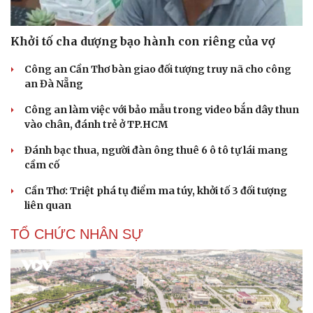
Khởi tố cha dượng bạo hành con riêng của vợ
Công an Cần Thơ bàn giao đối tượng truy nã cho công
an Đà Nẵng
Công an làm việc với bảo mẫu trong video bắn dây thun
vào chân, đánh trẻ ở TP.HCM
Đánh bạc thua, người đàn ông thuê 6 ô tô tự lái mang
cầm cố
Cần Thơ: Triệt phá tụ điểm ma túy, khởi tố 3 đối tượng
liên quan
TỔ CHỨC NHÂN SỰ