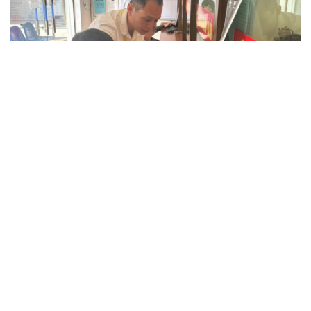
Điểm mới đột phá trong Chỉ thị số 07 về thực
hành tư tưởng, phong cách Hồ Chí Minh
Đảng ủy các cơ quan Đảng Trung ương xây dựng phần
mềm đánh giá cán bộ theo KPI
Đồng chí Trần Cẩm Tú: Bộ chỉ số đánh giá công việc
phải đo được kết quả thực chất
Bộ Chính trị: Giải thể hội quần chúng hoạt động kém
hiệu quả, không đúng tôn chỉ
Quy định số 207: Siết trách nhiệm đảng viên khi sử dụng