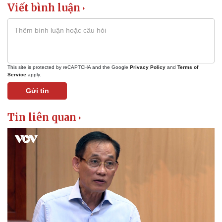
Chứng khoán
Viết bình luận
Giá cà phê
This site is protected by reCAPTCHA and the Google
Privacy Policy
and
Terms of
Service
apply.
Gửi tin
Tin liên quan