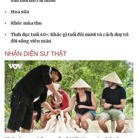
sau mỗi lần cãi nhau
Hoa sữa
Khúc mùa thu
Tình dục tuổi 40+: Khác gì tuổi đôi mươi và cách duy trì
đời sống viên mãn
NHẬN DIỆN SỰ THẬT
Cải chính