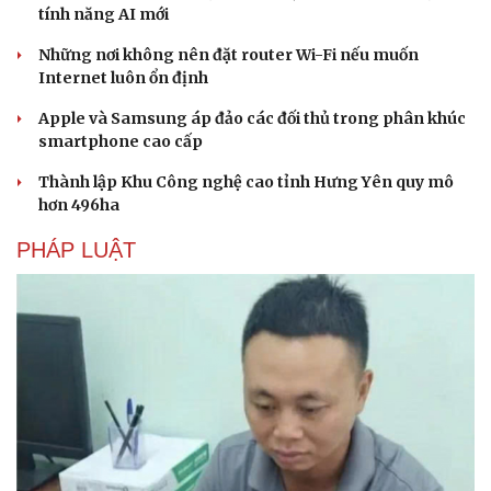
tính năng AI mới
Những nơi không nên đặt router Wi-Fi nếu muốn
Internet luôn ổn định
Apple và Samsung áp đảo các đối thủ trong phân khúc
Văn hóa
Giải trí
smartphone cao cấp
Sân khấu - Điện ảnh
Nghệ sĩ
Văn học
Thời trang
Thành lập Khu Công nghệ cao tỉnh Hưng Yên quy mô
Âm nhạc
Sao Việt
hơn 496ha
Di sản
PHÁP LUẬT