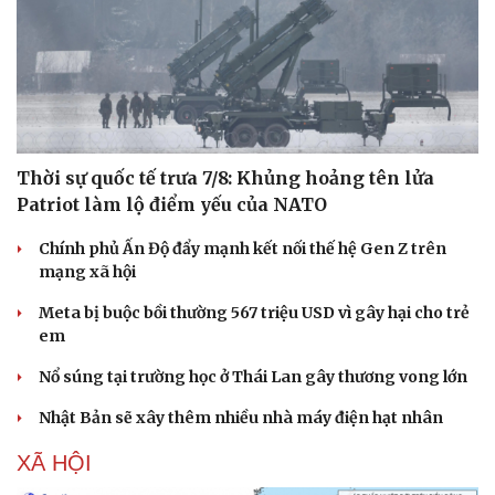
Thể thao
Ô tô - Xe máy
Bóng đá
Ô tô
Lịch thi đấu bóng đá
Xe máy
Thế giới thể thao
Tư vấn
eSports
Hậu trường
Thời sự quốc tế trưa 7/8: Khủng hoảng tên lửa
Patriot làm lộ điểm yếu của NATO
Chính phủ Ấn Độ đẩy mạnh kết nối thế hệ Gen Z trên
mạng xã hội
Meta bị buộc bồi thường 567 triệu USD vì gây hại cho trẻ
em
Nổ súng tại trường học ở Thái Lan gây thương vong lớn
Nhật Bản sẽ xây thêm nhiều nhà máy điện hạt nhân
XÃ HỘI