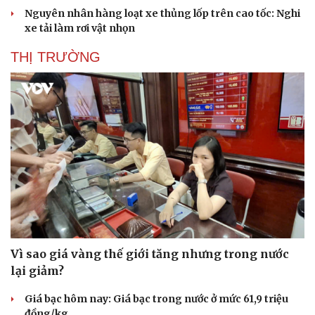
Nguyên nhân hàng loạt xe thủng lốp trên cao tốc: Nghi
xe tải làm rơi vật nhọn
THỊ TRƯỜNG
Doanh nghiệp
Công nghệ
Vì sao giá vàng thế giới tăng nhưng trong nước
Thông tin doanh nghiệp
Sành điệu
lại giảm?
Doanh nghiệp 24h
Tin Công nghệ
Doanh nhân
Trải nghiệm
Giá bạc hôm nay: Giá bạc trong nước ở mức 61,9 triệu
Vì cộng đồng
Chuyển đổi số
đồng/kg