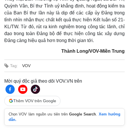
Quỳnh Vân, Bí thư Tỉnh uỷ khẳng định, hoạt động kiểm tra
của Ban Bí thư lần này là dịp để các cấp ủy Đảng trong
tỉnh nhìn nhận thực chất kết quả thực hiện Kết luận số 21-
KL/TW. Từ đó, rút ra kinh nghiệm trong công tác lãnh, chỉ
đạo trong toàn Đảng bộ để thực hiện công tác xây dựng
Đảng càng hiệu quả hơn trong thời gian tới.
Thành Long/VOV-Miền Trung
Tag:
VOV
Mời quý độc giả theo dõi VOV.VN trên
Thêm VOV trên Google
Kinh tế
Thị trường
Bất động sản
Giá vàng
Chọn VOV làm nguồn ưu tiên trên
Google Search
.
Xem hướng
Khởi nghiệp
Tiêu dùng
dẫn.
Tỷ giá