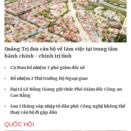
Quảng Trị đưa cán bộ về làm việc tại trung tâm
hành chính - chính trị tỉnh
Cà Mau bổ nhiệm 3 phó giám đốc sở
Bổ nhiệm 2 Thứ trưởng Bộ Ngoại giao
Đại tá Lê Hồng Giang giữ chức Phó Giám đốc Công an
Cao Bằng
Sau 1 tháng sáp nhập tổ dân phố: Công nghệ không thể
thay cán bộ đi gặp dân
Du lịch
Podcast
QUỐC HỘI
Tư vấn
Câu chuyện thời sự
Săn Tour
Đọc truyện đêm khuya