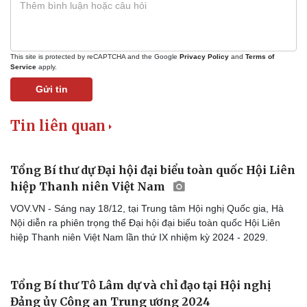
This site is protected by reCAPTCHA and the Google
Privacy Policy
and
Terms of
Service
apply.
Gửi tin
Tin liên quan
Tổng Bí thư dự Đại hội đại biểu toàn quốc Hội Liên
hiệp Thanh niên Việt Nam
Doanh nghiệp
Công nghệ
VOV.VN - Sáng nay 18/12, tại Trung tâm Hội nghị Quốc gia, Hà
Thông tin doanh nghiệp
Sành điệu
Nội diễn ra phiên trọng thể Đại hội đại biểu toàn quốc Hội Liên
Doanh nghiệp 24h
Tin Công nghệ
hiệp Thanh niên Việt Nam lần thứ IX nhiệm kỳ 2024 - 2029.
Doanh nhân
Trải nghiệm
Vì cộng đồng
Chuyển đổi số
Tổng Bí thư Tô Lâm dự và chỉ đạo tại Hội nghị
Đảng ủy Công an Trung ương 2024