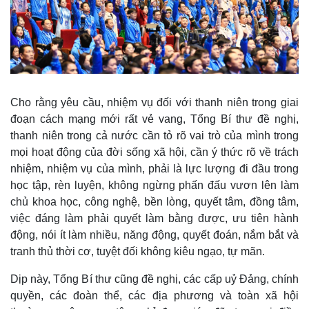
Cho rằng yêu cầu, nhiệm vụ đối với thanh niên trong giai
đoạn cách mạng mới rất vẻ vang, Tổng Bí thư đề nghị,
thanh niên trong cả nước cần tỏ rõ vai trò của mình trong
mọi hoạt động của đời sống xã hội, cần ý thức rõ về trách
nhiệm, nhiệm vụ của mình, phải là lực lượng đi đầu trong
Thể thao
Ô tô - Xe máy
học tập, rèn luyện, không ngừng phấn đấu vươn lên làm
Bóng đá
Ô tô
chủ khoa học, công nghệ, bền lòng, quyết tâm, đồng tâm,
Lịch thi đấu bóng đá
Xe máy
việc đáng làm phải quyết làm bằng được, ưu tiên hành
Thế giới thể thao
Tư vấn
động, nói ít làm nhiều, năng động, quyết đoán, nắm bắt và
eSports
tranh thủ thời cơ, tuyệt đối không kiêu ngạo, tự mãn.
Hậu trường
Dịp này, Tổng Bí thư cũng đề nghị, các cấp uỷ Đảng, chính
quyền, các đoàn thể, các địa phương và toàn xã hội