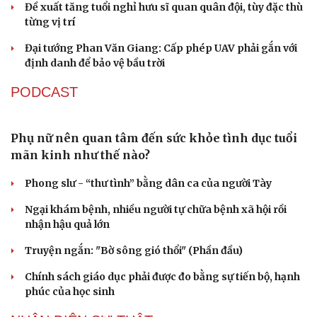
Đề xuất tăng tuổi nghỉ hưu sĩ quan quân đội, tùy đặc thù
check-in
Cửa sổ tình yêu
từng vị trí
Kể chuyện cho bé
Hạt giống tâm hồn
Đại tướng Phan Văn Giang: Cấp phép UAV phải gắn với
định danh để bảo vệ bầu trời
PODCAST
Phụ nữ nên quan tâm đến sức khỏe tình dục tuổi
mãn kinh như thế nào?
Phong slư - “thư tình” bằng dân ca của người Tày
Ngại khám bệnh, nhiều người tự chữa bệnh xã hội rồi
nhận hậu quả lớn
Truyện ngắn: "Bờ sông gió thổi" (Phần đầu)
Chính sách giáo dục phải được đo bằng sự tiến bộ, hạnh
phúc của học sinh