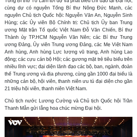
Tổng Bí thư Tô Lâm tới dự và phát biểu chỉ đạo tại Đại hội,
cùng dự có nguyên Tổng Bí thư Nông Đức Mạnh, các
nguyên Chủ tịch Quốc hội: Nguyễn Văn An, Nguyễn Sinh
Hùng; các Ủy viên Bộ Chính trị: Chủ tịch Ủy ban Trung
ương Mặt trận Tổ quốc Việt Nam Đỗ Văn Chiến, Bí thư
Thành ủy TP.HCM Nguyễn Văn Nên; các Bí thư Trung
ương Đảng, Ủy viên Trung ương Đảng, các Mẹ Việt Nam
Anh hùng, Anh hùng Lực lượng vũ trang, Anh hùng Lao
động; các cựu cán bộ Hội; các gương mặt trẻ tiêu biểu trên
nhiều lĩnh vực; đại diện lãnh đạo các bộ, ban, ngành, đoàn
thể Trung ương và địa phương, cùng gần 1000 đại biểu là
những cán bộ, hội viên, thanh niên ưu tú đại diện cho gần
21 triệu hội viên, thanh niên Việt Nam.
Chủ tịch nước Lương Cường và Chủ tịch Quốc hội Trần
Thanh Mẫn gửi lẵng hoa chúc mừng Đại hội.