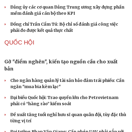
Đảng ủy các cơ quan Đảng Trung ương xây dựng phần
mềm đánh giá cán bộ theo KPI
Đồng chí Trần Cẩm Tú: Bộ chỉ số đánh giá công việc
phải đo được kết quả thực chất
QUỐC HỘI
Gỡ "điểm nghẽn", kiến tạo nguồn cầu cho xuất
bản
Cho ngân hàng quản lý tài sản bảo đảm trái phiếu: Cần
ngăn "mua bia kèm lạc"
Đại biểu Quốc hội: Trao quyền lớn cho Petrovietnam
phải có “hàng rào” kiểm soát
Đề xuất tăng tuổi nghỉ hưu sĩ quan quân đội, tùy đặc thù
từng vị trí
Đại tướng Phan Văn Giang: Cấp phép UAV phải gắn với