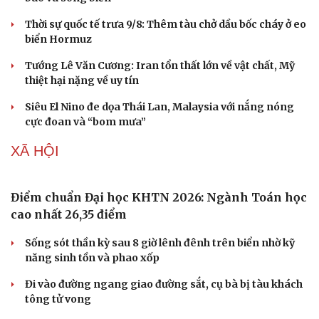
Thời sự quốc tế trưa 9/8: Thêm tàu chở dầu bốc cháy ở eo
biển Hormuz
Tướng Lê Văn Cương: Iran tổn thất lớn về vật chất, Mỹ
thiệt hại nặng về uy tín
Siêu El Nino đe dọa Thái Lan, Malaysia với nắng nóng
cực đoan và “bom mưa”
XÃ HỘI
Điểm chuẩn Đại học KHTN 2026: Ngành Toán học
Sức khỏe
Đời sống
cao nhất 26,35 điểm
Dinh dưỡng - món ngon
Nhà đẹp
Sống sót thần kỳ sau 8 giờ lênh đênh trên biển nhờ kỹ
Cây thuốc
Blog
năng sinh tồn và phao xốp
Sản phụ khoa
Tình yêu - Gia đình
Nhi khoa
Đi vào đường ngang giao đường sắt, cụ bà bị tàu khách
Nam khoa
tông tử vong
Làm đẹp - giảm cân
Phòng mạch online