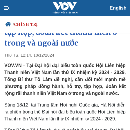
English
Đổi mới mạnh mẽ phương pháp
CHÍNH TRỊ
/
tập hợp, đoàn kết thanh niên ở
trong và ngoài nước
Chính trị
Xã hội
Thứ Tư, 12:14, 18/12/2024
Đảng
Tin 24h
VOV.VN - Tại Đại hội đại biểu toàn quốc Hội Liên hiệp
Tổ chức nhân sự
Dự báo thời tiết
Thanh niên Việt Nam lần thứ IX nhiệm kỳ 2024 - 2029,
Quốc hội
Giáo dục
Tổng Bí thư Tô Lâm đề nghị, cần đổi mới mạnh mẽ
Nhận diện sự thật
Dấu ấn VOV
phương pháp đồng hành, hỗ trợ, tập hợp, đoàn kết
Việc làm
Biển đảo
rộng rãi thanh niên Việt Nam ở trong và ngoài nước.
Sáng 18/12, tại Trung tâm Hội nghị Quốc gia, Hà Nội diễn
ra phiên trọng thể Đại hội đại biểu toàn quốc Hội Liên hiệp
Thanh niên Việt Nam lần thứ IX nhiệm kỳ 2024 - 2029.