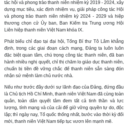
tác hội và phong trào thanh niên nhiệm kỳ 2019 - 2024, xây
dựng mục tiêu, xác định nhiệm vụ, giải pháp công tác Hội
và phong trào thanh niên nhiệm kỳ 2024 - 2029 và hiệp
thương chọn cử Ủy ban, Ban Kiểm tra Trung ương Hội
Liên hiệp thanh niên Việt Nam khóa IX.
Phát biểu chỉ đạo tại đại hội, Tổng Bí thư Tô Lâm khẳng
định, trong các giai đoạn cách mạng, Đảng ta luôn luôn
đặc biệt quan tâm, chú trọng công tác thanh niên, đã ban
hành nhiều nghị quyết, chỉ thị chăm lo giáo dục thanh niên,
Thế giới
Multimedia
chuẩn bị tiền đề vững chắc để thanh niên sẵn sàng đón
nhận sứ mệnh làm chủ nước nhà.
Quan sát
Video
Cuộc sống đó đây
Ảnh
Nếu như trước đây dưới sự lãnh đạo của Đảng, đứng đầu
Hồ sơ
E-Magazine
Infographic
là Chủ tịch Hồ Chí Minh, thanh niên Việt Nam đã cùng toàn
quân, toàn dân quyết tâm đem tất cả tinh thần và lực
lượng, tính mạng và của cải để giữ vững quyền tự do, độc
lập; thì ngày nay, Tổ quốc thống nhất, bước vào thời kỳ đổi
mới, thanh niên Việt Nam tiếp tục vươn lên mạnh mẽ.