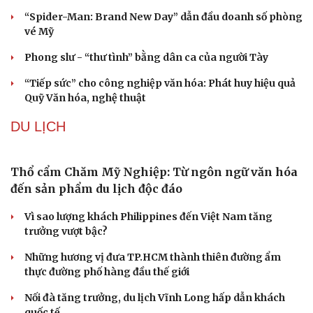
“Spider-Man: Brand New Day” dẫn đầu doanh số phòng
vé Mỹ
Phong slư - “thư tình” bằng dân ca của người Tày
“Tiếp sức” cho công nghiệp văn hóa: Phát huy hiệu quả
Quỹ Văn hóa, nghệ thuật
DU LỊCH
Thổ cẩm Chăm Mỹ Nghiệp: Từ ngôn ngữ văn hóa
đến sản phẩm du lịch độc đáo
Vì sao lượng khách Philippines đến Việt Nam tăng
trưởng vượt bậc?
Những hương vị đưa TP.HCM thành thiên đường ẩm
Văn hóa
Giải trí
thực đường phố hàng đầu thế giới
Sân khấu - Điện ảnh
Nghệ sĩ
Nối đà tăng trưởng, du lịch Vĩnh Long hấp dẫn khách
Văn học
Thời trang
quốc tế