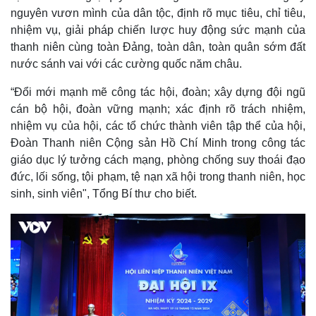
nguyên vươn mình của dân tộc, định rõ mục tiêu, chỉ tiêu,
nhiệm vụ, giải pháp chiến lược huy động sức mạnh của
thanh niên cùng toàn Đảng, toàn dân, toàn quân sớm đất
nước sánh vai với các cường quốc năm châu.
“Đổi mới mạnh mẽ công tác hội, đoàn; xây dựng đội ngũ
cán bộ hội, đoàn vững mạnh; xác định rõ trách nhiệm,
nhiệm vụ của hội, các tổ chức thành viên tập thể của hội,
Đoàn Thanh niên Cộng sản Hồ Chí Minh trong công tác
giáo dục lý tưởng cách mạng, phòng chống suy thoái đạo
đức, lối sống, tội phạm, tệ nạn xã hội trong thanh niên, học
Pháp luật
Quân sự - Quốc phòng
sinh, sinh viên", Tổng Bí thư cho biết.
Vụ án
Vũ khí
Tin nóng
Việt Nam
Tư vấn luật
Phân tích