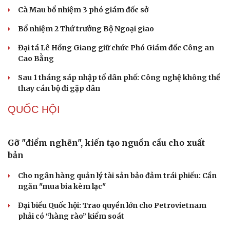
Cà Mau bổ nhiệm 3 phó giám đốc sở
Bổ nhiệm 2 Thứ trưởng Bộ Ngoại giao
Đại tá Lê Hồng Giang giữ chức Phó Giám đốc Công an
Cao Bằng
Sau 1 tháng sáp nhập tổ dân phố: Công nghệ không thể
thay cán bộ đi gặp dân
QUỐC HỘI
Gỡ "điểm nghẽn", kiến tạo nguồn cầu cho xuất
bản
Cho ngân hàng quản lý tài sản bảo đảm trái phiếu: Cần
ngăn "mua bia kèm lạc"
Du lịch
Podcast
Đại biểu Quốc hội: Trao quyền lớn cho Petrovietnam
Tư vấn
Câu chuyện thời sự
phải có “hàng rào” kiểm soát
Săn Tour
Đọc truyện đêm khuya