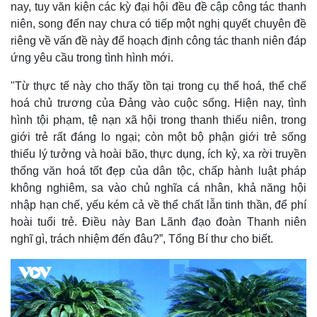
nay, tuy văn kiện các kỳ đại hội đều đề cập công tác thanh
niên, song đến nay chưa có tiếp một nghị quyết chuyên đề
riêng về vấn đề này để hoạch định công tác thanh niên đáp
ứng yêu cầu trong tình hình mới.
"Từ thực tế này cho thấy tồn tại trong cụ thể hoá, thể chế
hoá chủ trương của Đảng vào cuộc sống. Hiện nay, tình
hình tội phạm, tệ nạn xã hội trong thanh thiếu niên, trong
giới trẻ rất đáng lo ngại; còn một bộ phận giới trẻ sống
thiếu lý tưởng và hoài bão, thực dụng, ích kỷ, xa rời truyền
thống văn hoá tốt đẹp của dân tộc, chấp hành luật pháp
Kinh tế
Thị trường
không nghiêm, sa vào chủ nghĩa cá nhân, khả năng hội
Bất động sản
Giá vàng
nhập hạn chế, yếu kém cả về thể chất lẫn tinh thần, để phí
Khởi nghiệp
Tiêu dùng
hoài tuổi trẻ. Điều này Ban Lãnh đạo đoàn Thanh niên
Tỷ giá
Chứng khoán
nghĩ gì, trách nhiệm đến đâu?”, Tổng Bí thư cho biết.
Giá cà phê