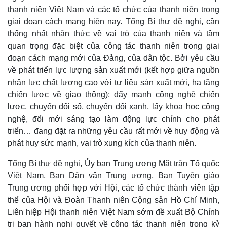
thanh niên Việt Nam và các tổ chức của thanh niên trong
giai đoạn cách mạng hiện nay. Tổng Bí thư đề nghị, cần
thống nhất nhận thức về vai trò của thanh niên và tầm
quan trọng đặc biệt của công tác thanh niên trong giai
đoạn cách mạng mới của Đảng, của dân tộc. Bởi yêu cầu
về phát triển lực lượng sản xuất mới (kết hợp giữa nguồn
nhân lực chất lượng cao với tư liệu sản xuất mới, hạ tầng
chiến lược về giao thông); đẩy mạnh công nghệ chiến
lược, chuyển đổi số, chuyển đổi xanh, lấy khoa học công
nghệ, đổi mới sáng tạo làm động lực chính cho phát
triển… đang đặt ra những yêu cầu rất mới về huy động và
phát huy sức mạnh, vai trò xung kích của thanh niên.
Tổng Bí thư đề nghị, Ủy ban Trung ương Mặt trận Tổ quốc
Việt Nam, Ban Dân vận Trung ương, Ban Tuyên giáo
Trung ương phối hợp với Hội, các tổ chức thành viên tập
thể của Hội và Đoàn Thanh niên Cộng sản Hồ Chí Minh,
Liên hiệp Hội thanh niên Việt Nam sớm đề xuất Bộ Chính
trị ban hành nghị quyết về công tác thanh niên trong kỷ