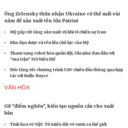
Ông Zelensky thừa nhận Ukraine có thể mất vài
năm để sản xuất tên lửa Patriot
Mỹ gấp rút tăng sản xuất vũ khí vì chiến sự Iran
Kho đạn dược và tên lửa chủ lực của Mỹ
Tham vọng robot hóa quân đội, Ukraine đau đầu với
“ma trận” 550 biến thể
Đức tăng tốc chương trình UAV chiến đấu thông qua hợp
tác với Rolls-Royce
VĂN HÓA
Gỡ "điểm nghẽn", kiến tạo nguồn cầu cho xuất
bản
Tinh hoa võ Việt: Từ miền đất võ vươn ra thế giới