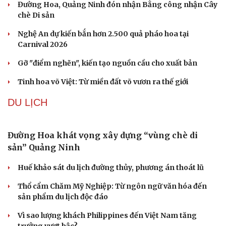
Ông Zelensky thừa nhận Ukraine có thể mất vài
năm để sản xuất tên lửa Patriot
Mỹ gấp rút tăng sản xuất vũ khí vì chiến sự Iran
Kho đạn dược và tên lửa chủ lực của Mỹ
Tham vọng robot hóa quân đội, Ukraine đau đầu với
“ma trận” 550 biến thể