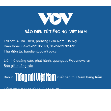
đo thực hành Chỉ thị 07
Đối ngoại linh hoạt dựa trên nền tảng chính trị vững
chắc
Điểm mới đột phá trong Chỉ thị số 07 về thực hành tư
tưởng, phong cách Hồ Chí Minh
Đảng ủy các cơ quan Đảng Trung ương xây dựng phần
mềm đánh giá cán bộ theo KPI
Đồng chí Trần Cẩm Tú: Bộ chỉ số đánh giá công việc
phải đo được kết quả thực chất
QUỐC HỘI
Gỡ "điểm nghẽn", kiến tạo nguồn cầu cho xuất
bản
Cho ngân hàng quản lý tài sản bảo đảm trái phiếu: Cần
ngăn "mua bia kèm lạc"