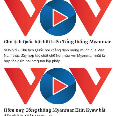
Chủ tịch Quốc hội hội kiến Tổng thống Myanmar
VOV.VN - Chủ tịch Quốc hội khẳng định mong muốn của Việt
Nam thúc đẩy hợp tác chặt chẽ hơn nữa với Myanmar nhất là
hợp tác giữa hai cơ quan lập pháp.
Thể thao
Ô tô - Xe máy
Bóng đá
Ô tô
Lịch thi đấu bóng đá
Xe máy
Thế giới thể thao
Tư vấn
eSports
Hậu trường
Hôm nay, Tổng thống Myanmar Htin Kyaw bắt