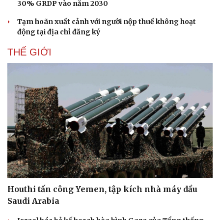
30% GRDP vào năm 2030
Tạm hoãn xuất cảnh với người nộp thuế không hoạt
Doanh nghiệp
Công nghệ
động tại địa chỉ đăng ký
Thông tin doanh nghiệp
Sành điệu
Doanh nghiệp 24h
Tin Công nghệ
THẾ GIỚI
Doanh nhân
Trải nghiệm
Vì cộng đồng
Chuyển đổi số
Houthi tấn công Yemen, tập kích nhà máy dầu
Saudi Arabia