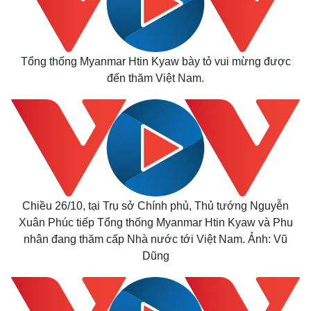
Tổng thống Myanmar Htin Kyaw bày tỏ vui mừng được
đến thăm Việt Nam.
Kinh tế
Thị trường
Bất động sản
Giá vàng
Khởi nghiệp
Tiêu dùng
Chiều 26/10, tại Trụ sở Chính phủ, Thủ tướng Nguyễn
Tỷ giá
Xuân Phúc tiếp Tổng thống Myanmar Htin Kyaw và Phu
Chứng khoán
nhân đang thăm cấp Nhà nước tới Việt Nam. Ảnh: Vũ
Giá cà phê
Dũng