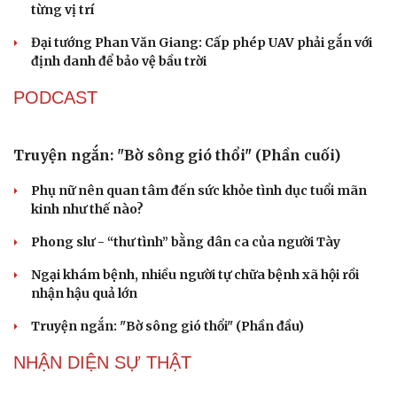
Tây Ninh cảnh báo bẫy "việc nhẹ lương cao" ở
Kể chuyện cho bé
Campuchia
Hạt giống tâm hồn
TỔ CHỨC NHÂN SỰ
Quảng Trị đưa cán bộ về làm việc tại trung tâm
hành chính - chính trị tỉnh
Cà Mau bổ nhiệm 3 phó giám đốc sở
Bổ nhiệm 2 Thứ trưởng Bộ Ngoại giao
Đại tá Lê Hồng Giang giữ chức Phó Giám đốc Công an
Cao Bằng
Sau 1 tháng sáp nhập tổ dân phố: Công nghệ không thể
thay cán bộ đi gặp dân
QUỐC HỘI