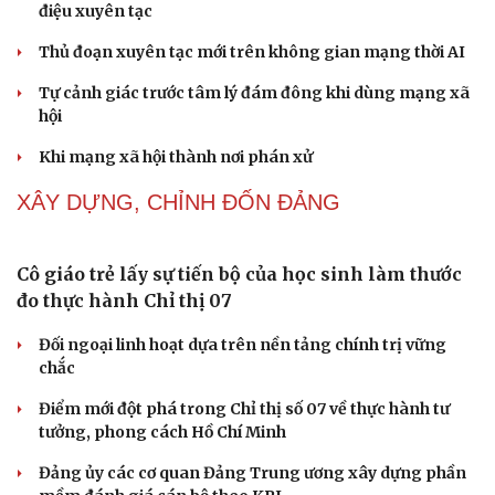
Phong slư - “thư tình” bằng dân ca của người Tày
Ngại khám bệnh, nhiều người tự chữa bệnh xã hội rồi
nhận hậu quả lớn
Truyện ngắn: "Bờ sông gió thổi" (Phần đầu)
NHẬN DIỆN SỰ THẬT
Cải chính
Thành tựu nhân quyền ở Việt Nam: Sự thật được
chứng minh qua những số liệu cụ thể
Thực tiễn vận hành chính quyền ba cấp bác bỏ mọi luận
điệu xuyên tạc
Thủ đoạn xuyên tạc mới trên không gian mạng thời AI
Tự cảnh giác trước tâm lý đám đông khi dùng mạng xã
hội
Khi mạng xã hội thành nơi phán xử