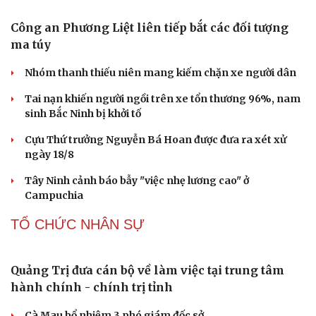
Đường Hoa khát vọng xây dựng “vùng chè di
sản” Quảng Ninh
Huế khảo sát du lịch đường thủy, phương án thoát lũ
Thổ cẩm Chăm Mỹ Nghiệp: Từ ngôn ngữ văn hóa đến
sản phẩm du lịch độc đáo
Vì sao lượng khách Philippines đến Việt Nam tăng
trưởng vượt bậc?
Những hương vị đưa TP.HCM thành thiên đường ẩm
thực đường phố hàng đầu thế giới
CÔNG NGHỆ
Giá thu cũ iPhone tăng, Apple muốn người dùng
lên đời
Các nhà khoa học Nhật Bản phát hiện dấu hiệu của “hạt
ma” trong vũ trụ