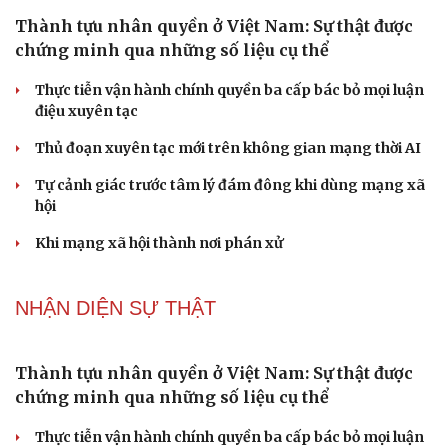
Gỡ "điểm nghẽn", kiến tạo nguồn cầu cho xuất
bản
Cho ngân hàng quản lý tài sản bảo đảm trái phiếu: Cần
ngăn "mua bia kèm lạc"
Đại biểu Quốc hội: Trao quyền lớn cho Petrovietnam
phải có “hàng rào” kiểm soát
Đề xuất tăng tuổi nghỉ hưu sĩ quan quân đội, tùy đặc thù
từng vị trí
Đại tướng Phan Văn Giang: Cấp phép UAV phải gắn với
định danh để bảo vệ bầu trời
PODCAST
Truyện ngắn: "Bờ sông gió thổi" (Phần cuối)
Phụ nữ nên quan tâm đến sức khỏe tình dục tuổi mãn
kinh như thế nào?