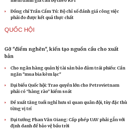
NHẬN DIỆN SỰ THẬT
Thành tựu nhân quyền ở Việt Nam: Sự thật được
chứng minh qua những số liệu cụ thể
Thực tiễn vận hành chính quyền ba cấp bác bỏ mọi luận
điệu xuyên tạc
Thủ đoạn xuyên tạc mới trên không gian mạng thời AI
Tự cảnh giác trước tâm lý đám đông khi dùng mạng xã
hội
Khi mạng xã hội thành nơi phán xử
XÂY DỰNG, CHỈNH ĐỐN ĐẢNG
Cô giáo trẻ lấy sự tiến bộ của học sinh làm thước