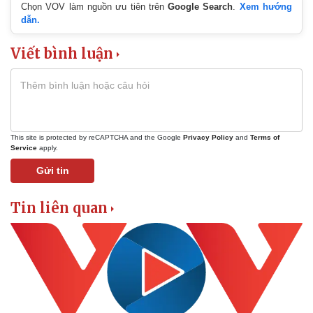
Chọn VOV làm nguồn ưu tiên trên
Google Search
.
Xem hướng
dẫn.
Pháp luật
Quân sự - Quốc phòng
Vụ án
Vũ khí
Viết bình luận
Tin nóng
Việt Nam
Tư vấn luật
Phân tích
This site is protected by reCAPTCHA and the Google
Privacy Policy
and
Terms of
Service
apply.
Gửi tin
Tin liên quan