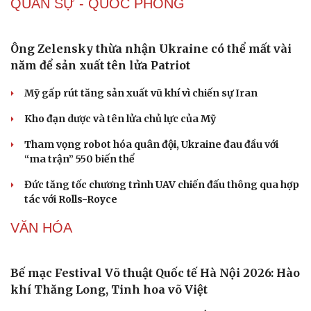
Ăn sạch sống khỏe
Giá vàng hôm nay 9/8: Vàng SJC tiếp tục trụ ở mức
cao
Giá cà phê hôm nay 9/8: Giá cà phê trong nước ở mức
97.000 đồng/kg
Giá xăng dầu hôm nay 9/8: Giá dầu thế giới tăng nhẹ
Giá xăng dầu hôm nay 8/8: Giá dầu giảm khi có tín hiệu
mở lại eo biển Hormuz
Tỷ giá USD hôm nay 8/8: Giá bán USD hạ xuống còn
26.468 đồng/USD
QUÂN SỰ - QUỐC PHÒNG