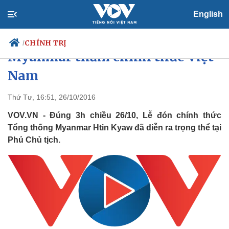
English
Hình ảnh lễ đón Tổng thống
CHÍNH TRỊ
/
Myanmar thăm chính thức Việt
Nam
Chính trị
Xã hội
Thứ Tư, 16:51, 26/10/2016
Đảng
Tin 24h
VOV.VN - Đúng 3h chiều 26/10, Lễ đón chính thức
Tổ chức nhân sự
Dự báo thời tiết
Tổng thống Myanmar Htin Kyaw đã diễn ra trọng thể tại
Quốc hội
Giáo dục
Phủ Chủ tịch.
Nhận diện sự thật
Dấu ấn VOV
Việc làm
Biển đảo