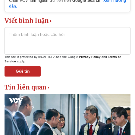
Chọn VOV làm nguồn ưu tiên trên
Google Search
.
Xem hướng
dẫn.
Viết bình luận
This site is protected by reCAPTCHA and the Google
Privacy Policy
and
Terms of
Service
apply.
Gửi tin
Tin liên quan