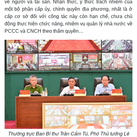
về người và tài sản. Nhận thức, ý thức trách nhiệm của
một bộ phận cấp ủy, chính quyền địa phương, nhất là ở
cấp cơ sở đối với công tác này còn hạn chế, chưa chủ
động thực hiện chức năng, nhiệm vụ quản lý nhà nước về
PCCC và CNCH theo thẩm quyền…
Thế giới
Multimedia
Quan sát
Video
Cuộc sống đó đây
Ảnh
Hồ sơ
E-Magazine
Infographic
Thường trực Ban Bí thư Trần Cẩm Tú, Phó Thủ tướng Lê