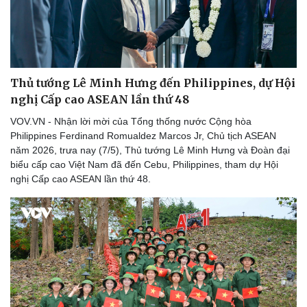
Thủ tướng Lê Minh Hưng đến Philippines, dự Hội
nghị Cấp cao ASEAN lần thứ 48
VOV.VN - Nhận lời mời của Tổng thống nước Cộng hòa
Thể thao
Ô tô - Xe máy
Philippines Ferdinand Romualdez Marcos Jr, Chủ tịch ASEAN
Bóng đá
Ô tô
năm 2026, trưa nay (7/5), Thủ tướng Lê Minh Hưng và Đoàn đại
Lịch thi đấu bóng đá
Xe máy
biểu cấp cao Việt Nam đã đến Cebu, Philippines, tham dự Hội
Thế giới thể thao
Tư vấn
nghị Cấp cao ASEAN lần thứ 48.
eSports
Hậu trường