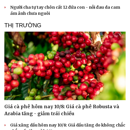
Người cha tự tay chôn cất 12 đứa con - nỗi đau da cam
ám ảnh chưa nguôi
THỊ TRƯỜNG
Sức khỏe
Đời sống
Dinh dưỡng - món ngon
Nhà đẹp
Cây thuốc
Blog
Sản phụ khoa
Tình yêu - Gia đình
Nhi khoa
Nam khoa
Làm đẹp - giảm cân
Phòng mạch online
Giá cà phê hôm nay 10/8: Giá cà phê Robusta và
Ăn sạch sống khỏe
Arabia tăng - giảm trái chiều
Giá xăng dầu hôm nay 10/8: Giá dầu tăng do không chắc