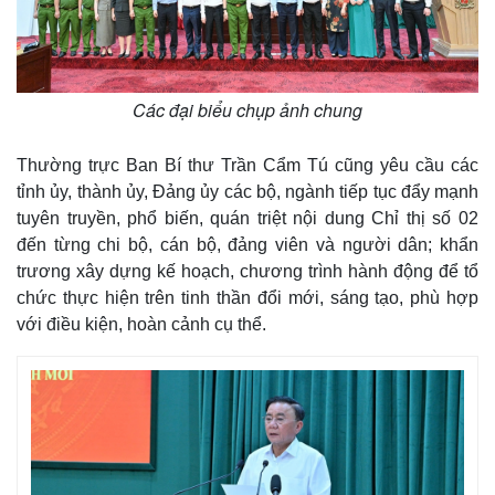
Các đại biểu chụp ảnh chung
Thường trực Ban Bí thư Trần Cẩm Tú cũng yêu cầu các
tỉnh ủy, thành ủy, Đảng ủy các bộ, ngành tiếp tục đẩy mạnh
tuyên truyền, phổ biến, quán triệt nội dung Chỉ thị số 02
đến từng chi bộ, cán bộ, đảng viên và người dân; khẩn
Pháp luật
Quân sự - Quốc phòng
trương xây dựng kế hoạch, chương trình hành động để tổ
Vụ án
Vũ khí
chức thực hiện trên tinh thần đổi mới, sáng tạo, phù hợp
Tin nóng
Việt Nam
Tư vấn luật
Phân tích
với điều kiện, hoàn cảnh cụ thể.