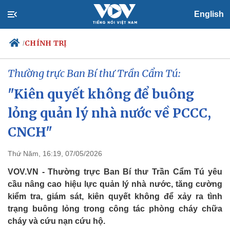
English
CHÍNH TRỊ
/
Thường trực Ban Bí thư Trần Cẩm Tú:
"Kiên quyết không để buông
Chính trị
Xã hội
lỏng quản lý nhà nước về PCCC,
Đảng
Tin 24h
Tổ chức nhân sự
Dự báo thời tiết
CNCH"
Quốc hội
Giáo dục
Nhận diện sự thật
Dấu ấn VOV
Thứ Năm, 16:19, 07/05/2026
Việc làm
Biển đảo
VOV.VN - Thường trực Ban Bí thư Trần Cẩm Tú yêu
cầu nâng cao hiệu lực quản lý nhà nước, tăng cường
kiểm tra, giám sát, kiên quyết không để xảy ra tình
trạng buông lỏng trong công tác phòng cháy chữa
cháy và cứu nạn cứu hộ.