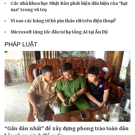
Các nhà khoa học Nhật Bản phát hiện dấu hiệu của “hạt
ma” trong vũ trụ
Vì sao các hãng từ bỏ pin tháo rời trên điện thoại?
Microsoft tăng tốc đầu tư hạ tầng AI tại Ấn Độ
PHÁP LUẬT
Du lịch
Podcast
Tư vấn
Câu chuyện thời sự
Săn Tour
Đọc truyện đêm khuya
check-in
Cửa sổ tình yêu
Kể chuyện cho bé
Hạt giống tâm hồn
“Gần dân nhất” để xây dựng phong trào toàn dân