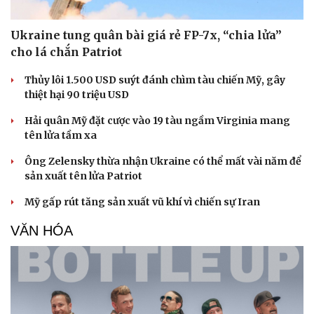
Ukraine tung quân bài giá rẻ FP-7x, “chia lửa”
cho lá chắn Patriot
Thủy lôi 1.500 USD suýt đánh chìm tàu chiến Mỹ, gây
thiệt hại 90 triệu USD
Hải quân Mỹ đặt cược vào 19 tàu ngầm Virginia mang
tên lửa tầm xa
Ông Zelensky thừa nhận Ukraine có thể mất vài năm để
sản xuất tên lửa Patriot
Mỹ gấp rút tăng sản xuất vũ khí vì chiến sự Iran
VĂN HÓA