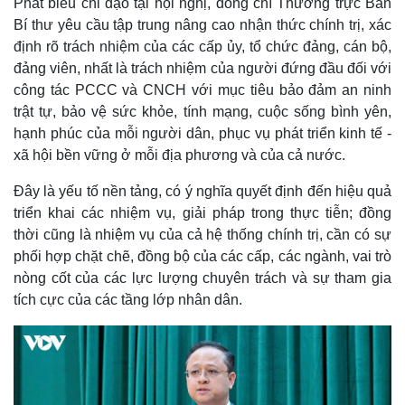
Phát biểu chỉ đạo tại hội nghị, đồng chí Thường trực Ban
Bí thư yêu cầu tập trung nâng cao nhận thức chính trị, xác
định rõ trách nhiệm của các cấp ủy, tổ chức đảng, cán bộ,
đảng viên, nhất là trách nhiệm của người đứng đầu đối với
công tác PCCC và CNCH với mục tiêu bảo đảm an ninh
trật tự, bảo vệ sức khỏe, tính mạng, cuộc sống bình yên,
hạnh phúc của mỗi người dân, phục vụ phát triển kinh tế -
xã hội bền vững ở mỗi địa phương và của cả nước.
Đây là yếu tố nền tảng, có ý nghĩa quyết định đến hiệu quả
Kinh tế
Thị trường
triển khai các nhiệm vụ, giải pháp trong thực tiễn; đồng
Bất động sản
Giá vàng
Khởi nghiệp
Tiêu dùng
thời cũng là nhiệm vụ của cả hệ thống chính trị, cần có sự
Tỷ giá
phối hợp chặt chẽ, đồng bộ của các cấp, các ngành, vai trò
Chứng khoán
nòng cốt của các lực lượng chuyên trách và sự tham gia
Giá cà phê
tích cực của các tầng lớp nhân dân.