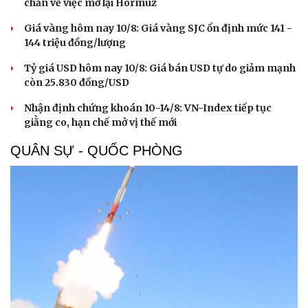
chắn về việc mở lại Hormuz
Giá vàng hôm nay 10/8: Giá vàng SJC ổn định mức 141 -
144 triệu đồng/lượng
Tỷ giá USD hôm nay 10/8: Giá bán USD tự do giảm mạnh
còn 25.830 đồng/USD
Nhận định chứng khoán 10-14/8: VN-Index tiếp tục
giằng co, hạn chế mở vị thế mới
QUÂN SỰ - QUỐC PHÒNG