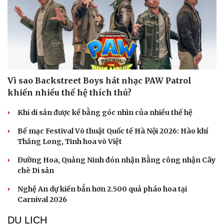
Vì sao Backstreet Boys hát nhạc PAW Patrol
khiến nhiều thế hệ thích thú?
Khi di sản được kể bằng góc nhìn của nhiều thế hệ
Bế mạc Festival Võ thuật Quốc tế Hà Nội 2026: Hào khí
Văn hóa
Giải trí
Thăng Long, Tinh hoa võ Việt
Sân khấu - Điện ảnh
Nghệ sĩ
Văn học
Thời trang
Đường Hoa, Quảng Ninh đón nhận Bằng công nhận Cây
Âm nhạc
Sao Việt
chè Di sản
Di sản
Nghệ An dự kiến bắn hơn 2.500 quả pháo hoa tại
Carnival 2026
DU LỊCH