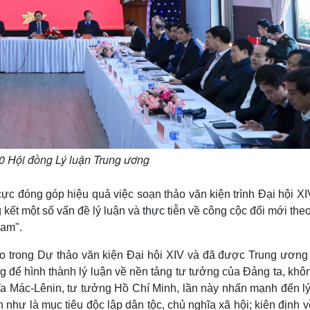
0 Hội đồng Lý luận Trung ương
ực đóng góp hiệu quả việc soạn thảo văn kiện trình Đại hội X
kết một số vấn đề lý luận và thực tiễn về công cộc đổi mới the
Nam".
ào trong Dự thảo văn kiện Đại hội XIV và đã được Trung ương
ng để hình thành lý luận về nền tảng tư tưởng của Đảng ta, khô
hĩa Mác-Lênin, tư tưởng Hồ Chí Minh, lần này nhấn mạnh đến lý
 như là mục tiêu độc lập dân tộc, chủ nghĩa xã hội; kiên định v