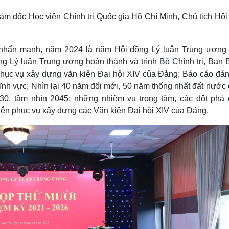
Lịch thi đấu bóng đá
Xe máy
ám đốc Học viện Chính trị Quốc gia Hồ Chí Minh, Chủ tịch Hội
Thế giới thể thao
Tư vấn
eSports
V
Hậu trường
g nhấn mạnh, năm 2024 là năm Hội đồng Lý luận Trung ương
Văn hóa
Giải trí
D
ng Lý luận Trung ương hoàn thành và trình Bộ Chính trị, Ban B
Sân khấu - Điện ảnh
Nghệ sĩ
 phục vụ xây dựng văn kiện Đại hội XIV của Đảng; Báo cáo đán
Văn học
Thời trang
 lĩnh vực; Nhìn lại 40 năm đổi mới, 50 năm thống nhất đất nước 
Âm nhạc
Sao Việt
c
30, tầm nhìn 2045; những nhiệm vụ trọng tâm, các đột phá 
Di sản
tiễn phục vụ xây dựng các Văn kiện Đại hội XIV của Đảng.