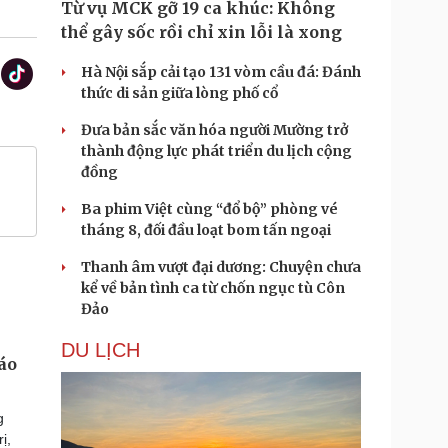
Từ vụ MCK gỡ 19 ca khúc: Không
thể gây sốc rồi chỉ xin lỗi là xong
Hà Nội sắp cải tạo 131 vòm cầu đá: Đánh
thức di sản giữa lòng phố cổ
Đưa bản sắc văn hóa người Mường trở
thành động lực phát triển du lịch cộng
đồng
Ba phim Việt cùng “đổ bộ” phòng vé
tháng 8, đối đầu loạt bom tấn ngoại
Thanh âm vượt đại dương: Chuyện chưa
kể về bản tình ca từ chốn ngục tù Côn
Đảo
DU LỊCH
áo
g
ị,