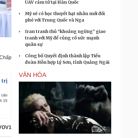
UAV cảm tử tại Hàn Quốc
Mỹ sẽ có học thuyết hạt nhân mới đối
phó với Trung Quốc và Nga
Iran tranh thủ “khoảng ngừng” giao
tranh với Mỹ để củng cố sức mạnh
quân sự
Công bố Quyết định thành lập Tiểu
 Chấp
đoàn Hỗn hợp Lý Sơn, tỉnh Quảng Ngãi
VĂN HÓA
trị
o cáo
nh 15
/VOV1