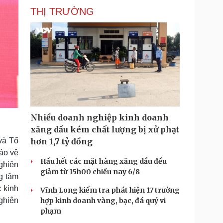
THỊ TRƯỜNG
Nhiều doanh nghiệp kinh doanh
xăng dầu kém chất lượng bị xử phạt
và Tổ
hơn 1,7 tỷ đồng
ảo vệ
Hầu hết các mặt hàng xăng dầu đều
nghiên
giảm từ 15h00 chiều nay 6/8
ng tâm
c kinh
Vĩnh Long kiểm tra phát hiện 17 trường
ghiên
hợp kinh doanh vàng, bạc, đá quý vi
phạm