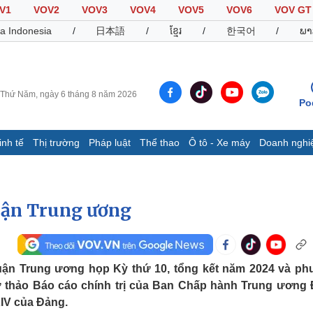
V1
VOV2
VOV3
VOV4
VOV5
VOV6
VOV GT
a Indonesia
/
日本語
/
ខ្មែរ
/
한국어
/
ພາ
Thứ Năm, ngày 6 tháng 8 năm 2026
Po
inh tế
Thị trường
Pháp luật
Thể thao
Ô tô - Xe máy
Doanh nghi
Thế giới
Multimedia
K
Quan sát
Video
B
luận Trung ương
Cuộc sống đó đây
Ảnh
K
Hồ sơ
E-Magazine
Infographic
 luận Trung ương họp Kỳ thứ 10, tổng kết năm 2024 và p
 thảo Báo cáo chính trị của Ban Chấp hành Trung ương
Thể thao
Ô tô - Xe máy
D
 XIV của Đảng.
Bóng đá
Ô tô
T