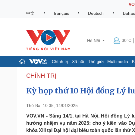
VO
中文
/
français
/
Deutsch
/
Bahas
30°C
Hà Nội
Chính trị
Xã hội
Thế giới
Multimedia
K
Chính trị
Xã hội
CHÍNH TRỊ
Đảng
Tin 24h
Kỳ họp thứ 10 Hội đồng Lý 
Tổ chức nhân sự
Dự báo thời tiết
Quốc hội
Giáo dục
Nhận diện sự thật
Dấu ấn VOV
Thứ Ba, 10:35, 14/01/2025
Việc làm
Biển đảo
VOV.VN - Sáng 14/1, tại Hà Nội, Hội đồng Lý
hướng nhiệm vụ năm 2025; cho ý kiến vào Dự
Pháp luật
Quân sự - Quốc phòng
khóa XIII tại Đại hội đại biểu toàn quốc lần thứ
Vụ án
Vũ khí