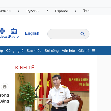
ສາລາວ
/
Русский
/
Español
/
ไทย
English
dcast
Radio
ệp
Công nghệ
Sức khỏe
Đời sống
Văn hóa
Giải trí
inh tế
Thị trường
KINH TẾ
ất động sản
Giá vàng
hởi nghiệp
Tiêu dùng
Tỷ giá
Chứng khoán
Giá cà phê
hương
 Đảng
oanh nghiệp
Công nghệ
hông tin doanh nghiệp
Sành điệu