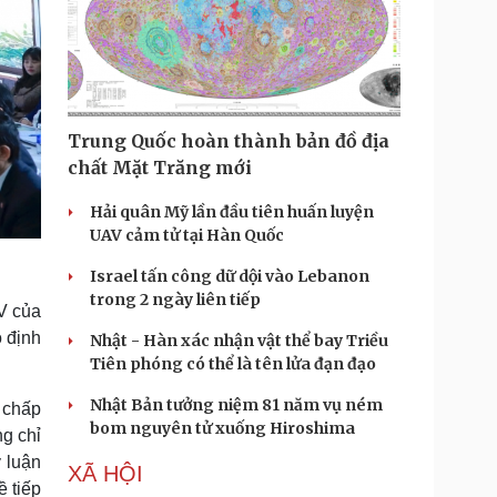
Trung Quốc hoàn thành bản đồ địa
chất Mặt Trăng mới
Hải quân Mỹ lần đầu tiên huấn luyện
UAV cảm tử tại Hàn Quốc
Israel tấn công dữ dội vào Lebanon
trong 2 ngày liên tiếp
IV của
o định
Nhật - Hàn xác nhận vật thể bay Triều
Tiên phóng có thể là tên lửa đạn đạo
Nhật Bản tưởng niệm 81 năm vụ ném
 chấp
bom nguyên tử xuống Hiroshima
ng chỉ
 luận
XÃ HỘI
ề tiếp