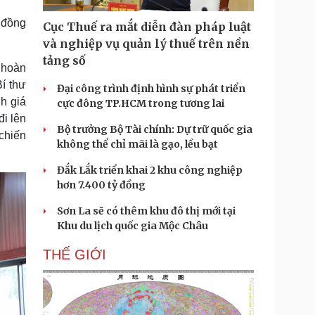
Doanh nghiệp 24h
Tin Công nghệ
 đồng
Doanh nhân
Trải nghiệm
Cục Thuế ra mắt diễn đàn pháp luật
ì cộng đồng
Chuyển đổi số
và nghiệp vụ quản lý thuế trên nền
tảng số
 hoàn
u lịch
Podcast
í thư
Đại công trình định hình sự phát triển
Tư vấn
Câu chuyện thời sự
h giá
cực đông TP.HCM trong tương lai
Săn Tour
Đọc truyện đêm khuya
đi lên
heck-in
Cửa sổ tình yêu
Bộ trưởng Bộ Tài chính: Dự trữ quốc gia
chiến
Kể chuyện cho bé
không thể chỉ mãi là gạo, lều bạt
Hạt giống tâm hồn
Đắk Lắk triển khai 2 khu công nghiệp
hơn 7.400 tỷ đồng
Sơn La sẽ có thêm khu đô thị mới tại
Khu du lịch quốc gia Mộc Châu
THẾ GIỚI