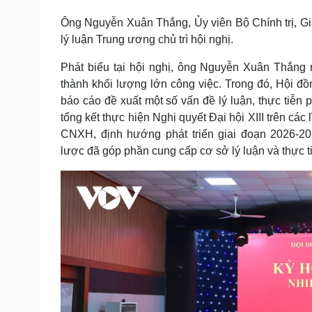
Tin nóng
Việt Nam
Ông Nguyễn Xuân Thắng, Ủy viên Bộ Chính trị, Gi
Tư vấn luật
Phân tích
lý luận Trung ương chủ trì hội nghị.
Phát biểu tại hội nghị, ông Nguyễn Xuân Thắn
Sức khỏe
Đời sống
thành khối lượng lớn công việc. Trong đó, Hội đồ
Dinh dưỡng - món ngon
Nhà đẹp
báo cáo đề xuất một số vấn đề lý luận, thực tiễn
Cây thuốc
Blog
tổng kết thực hiện Nghị quyết Đại hội XIII trên các
Sản phụ khoa
Tình yêu - Gia đình
CNXH, định hướng phát triển giai đoạn 2026-20
Nhi khoa
lược đã góp phần cung cấp cơ sở lý luận và thực 
Nam khoa
Làm đẹp - giảm cân
Phòng mạch online
Ăn sạch sống khỏe
Cải chính