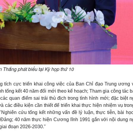
Thắng phát biểu tại Kỳ họp thứ 10
g tích cực triển khai công việc của Ban Chỉ đạo Trung ương 
nh tổng kết 40 năm đổi mới theo kế hoạch; Tham gia công tác b
c quan điểm sai trái thù địch trong tình hình mới; đặc biệt 
 các điều kiện cần thiết để triển khai thực hiện nhiệm vụ tro
 "Nghiên cứu tổng kết những vấn đề lý luận, thực tiễn, bài họ
Đảng; 40 năm thực hiện Cương lĩnh 1991 gắn với nội dung n
 giai đoạn 2026-2030."