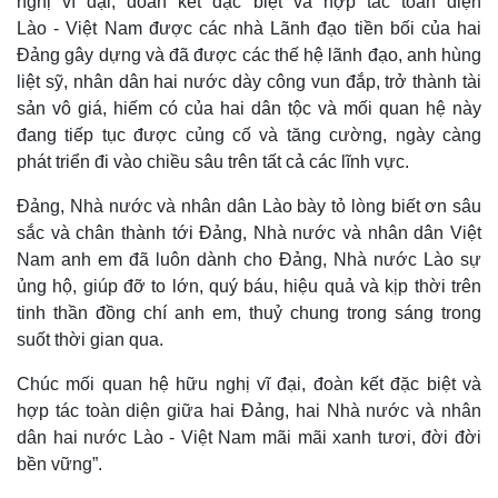
nghị vĩ đại, đoàn kết đặc biệt và hợp tác toàn diện
Lào - Việt Nam được các nhà Lãnh đạo tiền bối của hai
Đảng gây dựng và đã được các thế hệ lãnh đạo, anh hùng
liệt sỹ, nhân dân hai nước dày công vun đắp, trở thành tài
sản vô giá, hiếm có của hai dân tộc và mối quan hệ này
đang tiếp tục được củng cố và tăng cường, ngày càng
phát triển đi vào chiều sâu trên tất cả các lĩnh vực.
Đảng, Nhà nước và nhân dân Lào bày tỏ lòng biết ơn sâu
sắc và chân thành tới Đảng, Nhà nước và nhân dân Việt
Nam anh em đã luôn dành cho Đảng, Nhà nước Lào sự
ủng hộ, giúp đỡ to lớn, quý báu, hiệu quả và kịp thời trên
tinh thần đồng chí anh em, thuỷ chung trong sáng trong
suốt thời gian qua.
Thế giới
Multimedia
Quan sát
Video
Chúc mối quan hệ hữu nghị vĩ đại, đoàn kết đặc biệt và
Cuộc sống đó đây
Ảnh
hợp tác toàn diện giữa hai Đảng, hai Nhà nước và nhân
Hồ sơ
E-Magazine
dân hai nước Lào - Việt Nam mãi mãi xanh tươi, đời đời
Infographic
bền vững”.