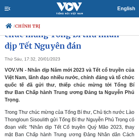
English
Lãnh đạo các nước, chính đảng
CHÍNH TRỊ
/
chúc mừng Tổng Bí thư nhân
dịp Tết Nguyên đán
Chính trị
Xã hội
Thứ Sáu, 17:32, 20/01/2023
Đảng
Tin 24h
VOV.VN - Nhân dịp Năm mới 2023 và Tết cổ truyền của
Tổ chức nhân sự
Dự báo thời tiết
Việt Nam, lãnh đạo nhiều nước, chính đảng và tổ chức
Quốc hội
Giáo dục
quốc tế đã gửi thư, thiếp chúc mừng tới Tổng Bí
Nhận diện sự thật
Dấu ấn VOV
thư Ban Chấp hành Trung ương Đảng ta Nguyễn Phú
Việc làm
Biển đảo
Trọng.
Trong Thư chúc mừng của Tổng Bí thư, Chủ tịch nước Lào
Thongloun Sisoulith gửi Tổng Bí thư Nguyễn Phú Trọng có
đoạn viết: “Nhân dịp Tết Cổ truyền Quý Mão 2023, thay
mặt Ban Chấp hành Trung ương Đảng Nhân dân Cách