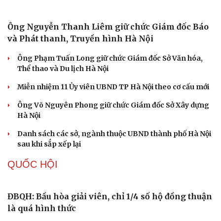
Vì sao các hãng từ bỏ pin tháo rời trên điện thoại?
Microsoft tăng tốc đầu tư hạ tầng AI tại Ấn Độ
PHÁP LUẬT
Bắt giữ đối tượng mua bán trái phép gần 3 tạ pháo
hoa nổ
Triển khai "sổ đỏ" trên VNeID: Người dân được lợi gì?
“Gần dân nhất” để xây dựng phong trào toàn dân bảo
vệ an ninh Tổ quốc
Nóng 24h ngày 10/8: Sắp xét xử cựu thứ trưởng Nguyễn
Bá Hoan
Công an Phương Liệt liên tiếp bắt các đối tượng ma túy
TỔ CHỨC NHÂN SỰ