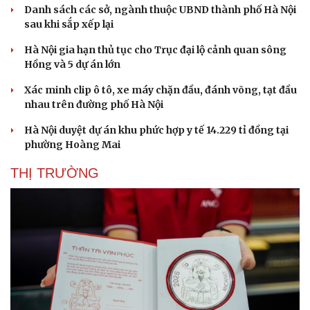
Danh sách các sở, ngành thuộc UBND thành phố Hà Nội
sau khi sắp xếp lại
Hà Nội gia hạn thủ tục cho Trục đại lộ cảnh quan sông
Hồng và 5 dự án lớn
Xác minh clip ô tô, xe máy chặn đầu, đánh võng, tạt đầu
nhau trên đường phố Hà Nội
Hà Nội duyệt dự án khu phức hợp y tế 14.229 tỉ đồng tại
phường Hoàng Mai
Doanh nghiệp
Công nghệ
Thông tin doanh nghiệp
Sành điệu
THỊ TRƯỜNG
Doanh nghiệp 24h
Tin Công nghệ
Doanh nhân
Trải nghiệm
Vì cộng đồng
Chuyển đổi số