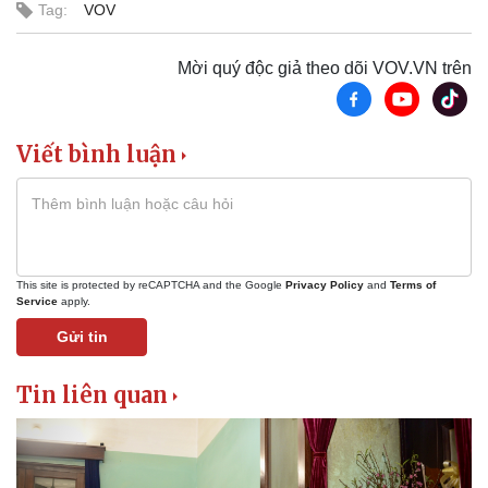
Tag:
VOV
Mời quý độc giả theo dõi VOV.VN trên
Viết bình luận
This site is protected by reCAPTCHA and the Google
Privacy Policy
and
Terms of
Service
apply.
Gửi tin
Tin liên quan
Kinh tế
Thị trường
Bất động sản
Giá vàng
Khởi nghiệp
Tiêu dùng