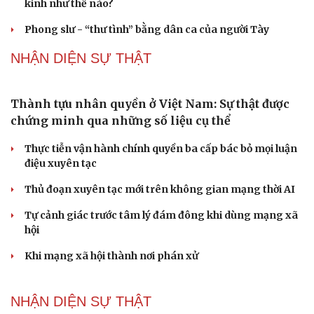
hội Lào Saysomphone Phomvihane
Gỡ "điểm nghẽn", kiến tạo nguồn cầu cho xuất bản
Cho ngân hàng quản lý tài sản bảo đảm trái phiếu: Cần
ngăn "mua bia kèm lạc"
Đại biểu Quốc hội: Trao quyền lớn cho Petrovietnam
phải có “hàng rào” kiểm soát
PODCAST
Chồng ghen tuông vô cớ từ khi tôi đi làm giúp
việc, hôn nhân đứng bên bờ vực
Về tuổi xế chiều tôi có nên đi bước nữa hay không?
Truyện ngắn: "Bờ sông gió thổi" (Phần cuối)
Phụ nữ nên quan tâm đến sức khỏe tình dục tuổi mãn
kinh như thế nào?