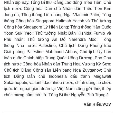
Nhân dịp này, Tổng Bí thư Đảng Lao động Triều Tiên, Chủ
tịch nước Cộng hòa Dân chủ Nhân dân Triều Tiên Kim
Jong-un; Tổng thống Liên bang Nga Vladimir Putin; Tổng
thống Cộng hòa Singapore Halimah Yacob và Thủ tướng
Cộng hòa Singapore Lý Hiển Long; Tổng thống Hàn Quốc
Yoon Suk Yeol; Thủ tướng Nhật Bản Kishida Fumio và
Phu nhân; Thủ tướng Ấn Độ Narendra Modi; Tổng
thống Nhà nước Palestine, Chủ tịch Đảng Phong trào
Giải phóng Palestine Mahmoud Abbas; Chủ tịch Ủy ban
toàn quốc Chính hiệp Trung Quốc Uông Dương; Phó Chủ
tịch nước Cộng hòa Nhân dân Trung Hoa Vương Kỳ Sơn;
Chủ tịch Đảng Cộng sản Liên bang Nga Zuyganov; Chủ
tịch Đảng Dân chủ Indonesia đấu tranh Megawati
Sukarnoputri; và lãnh đạo nhiều nước, chính đảng, tổ chức
quốc tế, ngoại giao đoàn tại Việt Nam cũng gửi thư, thiếp
chúc mừng năm mới tới Tổng Bí thư Nguyễn Phú Trọng./.
Văn Hiếu/VOV