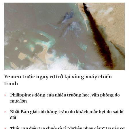
Thể thao
Ô tô - Xe máy
Bóng đá
Ô tô
Lịch thi đấu bóng đá
Xe máy
Thế giới thể thao
Tư vấn
eSports
Hậu trường
Yemen trước nguy cơ trở lại vòng xoáy chiến
tranh
Philippines đóng cửa nhiều trường học, văn phòng do
mưa lớn
Nhật Bản giải cứu hàng trăm du khách mắc kẹt do sạt lở
đất
Thái Lan điều tra chuỗi rò rỉ “dữ liệu nhạy cảm” tại các cơ