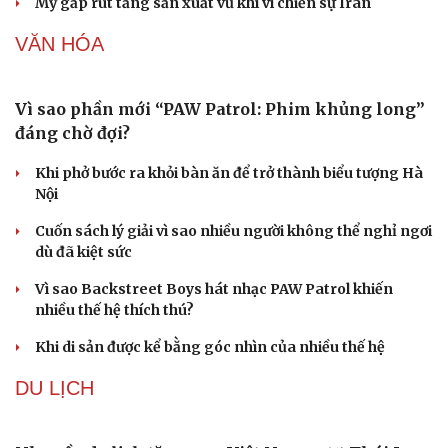
Mỹ gấp rút tăng sản xuất vũ khí vì chiến sự Iran
Phòng mạch online
Ăn sạch sống khỏe
VĂN HÓA
Vì sao phần mới “PAW Patrol: Phim khủng long”
đáng chờ đợi?
Khi phở bước ra khỏi bàn ăn để trở thành biểu tượng Hà
Nội
Cuốn sách lý giải vì sao nhiều người không thể nghỉ ngơi