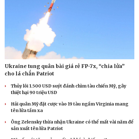
Ukraine tung quân bài giá rẻ FP-7x, “chia lửa”
cho lá chắn Patriot
Thủy lôi 1.500 USD suýt đánh chìm tàu chiến Mỹ, gây
thiệt hại 90 triệu USD
Sức khỏe
Đời sống
Dinh dưỡng - món ngon
Nhà đẹp
Hải quân Mỹ đặt cược vào 19 tàu ngầm Virginia mang
Cây thuốc
Blog
tên lửa tầm xa
Sản phụ khoa
Tình yêu - Gia đình
Nhi khoa
Ông Zelensky thừa nhận Ukraine có thể mất vài năm để
Nam khoa
sản xuất tên lửa Patriot
Làm đẹp - giảm cân