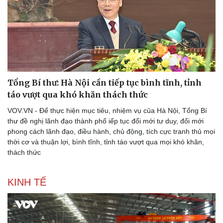
Pháp luật
Quân sự - Quốc phòng
Vụ án
Vũ khí
Tin nóng
Việt Nam
Tư vấn luật
Phân tích
Tổng Bí thư: Hà Nội cần tiếp tục bình tĩnh, tỉnh
táo vượt qua khó khăn thách thức
VOV.VN - Để thực hiện mục tiêu, nhiệm vụ của Hà Nội, Tổng Bí
thư đề nghị lãnh đạo thành phố iếp tục đổi mới tư duy, đổi mới
phong cách lãnh đạo, điều hành, chủ động, tích cực tranh thủ mọi
thời cơ và thuận lợi, bình tĩnh, tỉnh táo vượt qua mọi khó khăn,
thách thức
KINH TẾ