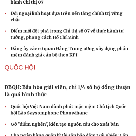
Thành tựu nhân quyền ở Việt Nam: Sự thật được
chứng minh qua những số liệu cụ thể
Thực tiễn vận hành chính quyền ba cấp bác bỏ mọi luận
điệu xuyên tạc
Thủ đoạn xuyên tạc mới trên không gian mạng thời AI
Tự cảnh giác trước tâm lý đám đông khi dùng mạng xã
hội
Khi mạng xã hội thành nơi phán xử
XÂY DỰNG, CHỈNH ĐỐN ĐẢNG
Bước phát triển trong bảo vệ nền tảng tư tưởng
của Đảng
Cô giáo trẻ lấy sự tiến bộ của học sinh làm thước đo thực
hành Chỉ thị 07