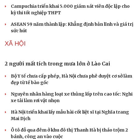
Campuchia triển khai 5.000 giám sát viên độc lập cho
kỳ thi tốt nghiệp THPT
ASEAN 59 năm thành lập: Khẳng định bản lĩnh và giá trị
sức hút
XÃ HỘI
Sức khỏe
Đời sống
2 người mất tích trong mưa lớn ở Lào Cai
Dinh dưỡng - món ngon
Nhà đẹp
Cây thuốc
Blog