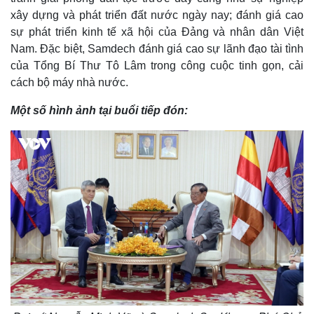
Bất động sản
Giá vàng
xây dựng và phát triển đất nước ngày nay; đánh giá cao
Khởi nghiệp
Tiêu dùng
sự phát triển kinh tế xã hội của Đảng và nhân dân Việt
Tỷ giá
Nam. Đặc biệt, Samdech đánh giá cao sự lãnh đạo tài tình
Chứng khoán
Giá cà phê
của Tổng Bí Thư Tô Lâm trong công cuộc tinh gọn, cải
cách bộ máy nhà nước.
Một số hình ảnh tại buổi tiếp đón: