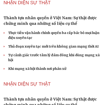
Luật Kiến trúc
Bí thư Quảng Ninh: Trăn trở nhất là người dân được gì
khi tỉnh lên thành phố
PODCAST
Tôi bất lực khi vợ luôn mang chuyện ở rể ra làm
"vũ khí" sau mỗi lần cãi nhau
Hoa sữa
Khúc mùa thu
Tình dục tuổi 40+: Khác gì tuổi đôi mươi và cách duy trì
đời sống viên mãn
Bảo đảm an ninh mạng gắn chặt "bảo vệ hệ thống" và
"bảo vệ con người"
NHẬN DIỆN SỰ THẬT