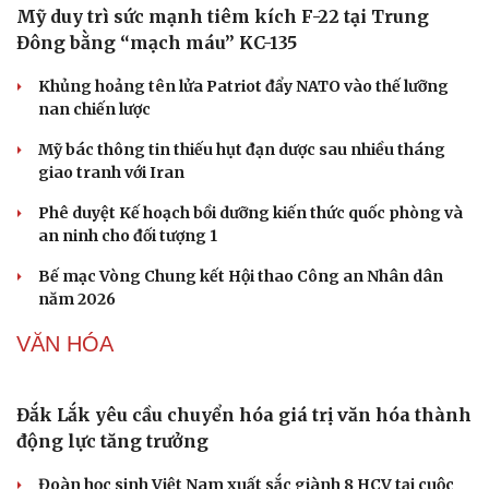
Vì sao giá vàng thế giới tăng nhưng trong nước
lại giảm?
Giá bạc hôm nay: Giá bạc trong nước ở mức 61,9 triệu
đồng/kg
Quảng Ninh chấm dứt hoạt động các cơ sở giết mổ nhỏ lẻ
trước ngày 31/10/2026
Giá vàng hôm nay 7/8: Vàng trong nước có giá 139,2-
142,2 triệu đồng/lượng
Giá cà phê hôm nay 7/8: Giá cà phê đồng loạt tăng trên
cả 2 sàn quốc tế
QUÂN SỰ - QUỐC PHÒNG
Mỹ duy trì sức mạnh tiêm kích F-22 tại Trung