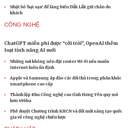
Hoa sữa
Khúc mùa thu
Người trẻ và hành trình đưa di sản “chạm” vào đương đại
DU LỊCH
Hội chợ Du lịch quốc tế TP.HCM 2026 có quy mô
lớn nhất từ trước đến nay
Bảo tàng Tưởng niệm Hòa bình tại Nhật Bản đón lượng
khách kỷ lục
Du lịch biển Việt Nam: Muốn bứt phá phải vượt khỏi lợi
thế tự nhiên
Khách quốc tế đến Việt Nam 7 tháng 2026: Những con
số nổi bật