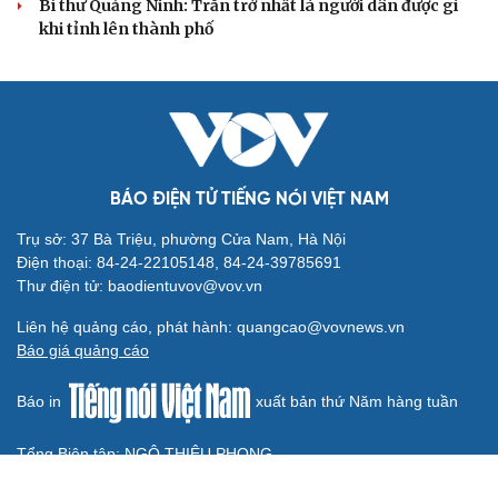
Bộ Chính trị: Giải thể hội quần chúng hoạt động kém
hiệu quả, không đúng tôn chỉ
Quy định số 207: Siết trách nhiệm đảng viên khi sử dụng
mạng xã hội
QUỐC HỘI
Quốc hội bàn sửa 4 luật liên quan lĩnh vực khoa
học công nghệ
Nghị quyết 66: Tư duy làm luật chuyển từ quản lý sang
kiến tạo phát triển
Không để quá trình đô thị hóa Bắc Ninh làm đứt gãy
không gian văn hóa Kinh Bắc
ĐBQH đề xuất làm rõ bản sắc kiến trúc Việt Nam trong
Luật Kiến trúc
Bí thư Quảng Ninh: Trăn trở nhất là người dân được gì