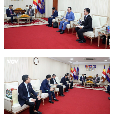
Pháp luật
Quân sự - Quốc phòng
Vụ án
Vũ khí
Tin nóng
Việt Nam
Tư vấn luật
Phân tích