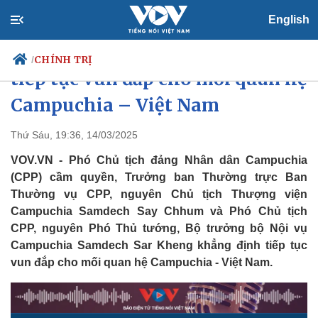
English
Lãnh đạo đảng CPP khẳng định
CHÍNH TRỊ
/
tiếp tục vun đắp cho mối quan hệ
Campuchia – Việt Nam
Chính trị
Xã hội
Thứ Sáu, 19:36, 14/03/2025
Đảng
Tin 24h
VOV.VN - Phó Chủ tịch đảng Nhân dân Campuchia
Tổ chức nhân sự
Dự báo thời tiết
(CPP) cầm quyền, Trưởng ban Thường trực Ban
Quốc hội
Giáo dục
Thường vụ CPP, nguyên Chủ tịch Thượng viện
Nhận diện sự thật
Dấu ấn VOV
Campuchia Samdech Say Chhum và Phó Chủ tịch
Việc làm
Biển đảo
CPP, nguyên Phó Thủ tướng, Bộ trưởng bộ Nội vụ
Campuchia Samdech Sar Kheng khẳng định tiếp tục
vun đắp cho mối quan hệ Campuchia - Việt Nam.