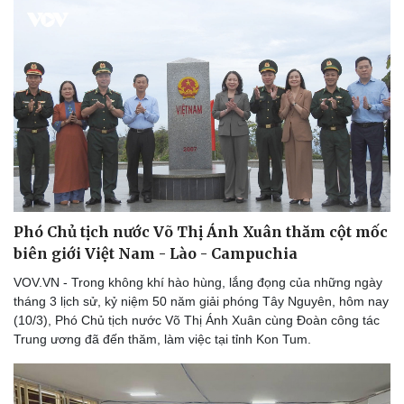
Thể thao
Ô tô - Xe máy
Bóng đá
Ô tô
Lịch thi đấu bóng đá
Xe máy
Thế giới thể thao
Tư vấn
Phó Chủ tịch nước Võ Thị Ánh Xuân thăm cột mốc
eSports
biên giới Việt Nam - Lào - Campuchia
Hậu trường
VOV.VN - Trong không khí hào hùng, lắng đọng của những ngày
tháng 3 lịch sử, kỷ niệm 50 năm giải phóng Tây Nguyên, hôm nay
(10/3), Phó Chủ tịch nước Võ Thị Ánh Xuân cùng Đoàn công tác
Trung ương đã đến thăm, làm việc tại tỉnh Kon Tum.