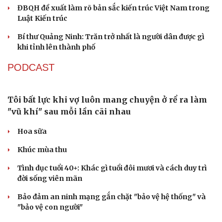
Cà Mau bổ nhiệm 3 phó giám đốc sở
Bổ nhiệm 2 Thứ trưởng Bộ Ngoại giao
Đại tá Lê Hồng Giang giữ chức Phó Giám đốc Công an
Cao Bằng
Sau 1 tháng sáp nhập tổ dân phố: Công nghệ không thể
thay cán bộ đi gặp dân
QUỐC HỘI
Quốc hội bàn sửa 4 luật liên quan lĩnh vực khoa
học công nghệ
Nghị quyết 66: Tư duy làm luật chuyển từ quản lý sang
kiến tạo phát triển
Không để quá trình đô thị hóa Bắc Ninh làm đứt gãy
không gian văn hóa Kinh Bắc
ĐBQH đề xuất làm rõ bản sắc kiến trúc Việt Nam trong