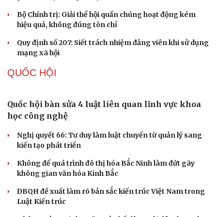
Thực tiễn vận hành chính quyền ba cấp bác bỏ mọi luận
điệu xuyên tạc
Thủ đoạn xuyên tạc mới trên không gian mạng thời AI
Tự cảnh giác trước tâm lý đám đông khi dùng mạng xã
hội
Khi mạng xã hội thành nơi phán xử
XÂY DỰNG, CHỈNH ĐỐN ĐẢNG
Điểm mới đột phá trong Chỉ thị số 07 về thực
hành tư tưởng, phong cách Hồ Chí Minh
Đảng ủy các cơ quan Đảng Trung ương xây dựng phần
mềm đánh giá cán bộ theo KPI
Đồng chí Trần Cẩm Tú: Bộ chỉ số đánh giá công việc
phải đo được kết quả thực chất