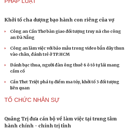
Nhặt bỏ 'hạt sạn' để làng biển Đắk Lắk giữ chân du
khách
CÔNG NGHỆ
ChatGPT miễn phí được “cởi trói”, OpenAI thêm
loạt tính năng AI mới
Những nơi không nên đặt router Wi-Fi nếu muốn
Internet luôn ổn định
Apple và Samsung áp đảo các đối thủ trong phân khúc
smartphone cao cấp
Thành lập Khu Công nghệ cao tỉnh Hưng Yên quy mô
hơn 496ha
Phê duyệt Chương trình KHCN và đổi mới sáng tạo quốc
gia về công nghệ chiến lược
PHÁP LUẬT