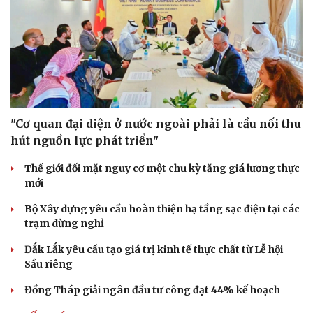
Doanh nghiệp
Công nghệ
Thông tin doanh nghiệp
Sành điệu
Doanh nghiệp 24h
Tin Công nghệ
Doanh nhân
Trải nghiệm
Vì cộng đồng
Chuyển đổi số
"Cơ quan đại diện ở nước ngoài phải là cầu nối thu
hút nguồn lực phát triển"
Thế giới đối mặt nguy cơ một chu kỳ tăng giá lương thực
mới
Bộ Xây dựng yêu cầu hoàn thiện hạ tầng sạc điện tại các
trạm dừng nghỉ
Đắk Lắk yêu cầu tạo giá trị kinh tế thực chất từ Lễ hội
Sầu riêng
Đồng Tháp giải ngân đầu tư công đạt 44% kế hoạch