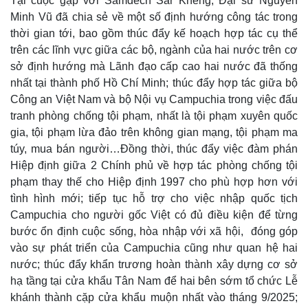
Tại cuộc gặp với Samdech Sar Kheng, Đại sứ Nguyễn
Minh Vũ đã chia sẻ về một số định hướng công tác trong
thời gian tới, bao gồm thúc đẩy kế hoạch hợp tác cụ thể
trên các lĩnh vực giữa các bộ, ngành của hai nước trên cơ
sở định hướng mà Lãnh đạo cấp cao hai nước đã thống
Thế giới
Multimedia
nhất tại thành phố Hồ Chí Minh; thúc đẩy hợp tác giữa bộ
Quan sát
Video
Công an Việt Nam và bộ Nội vụ Campuchia trong việc đấu
Cuộc sống đó đây
Ảnh
tranh phòng chống tội phạm, nhất là tội phạm xuyên quốc
Hồ sơ
E-Magazine
gia, tội phạm lừa đảo trên không gian mạng, tội phạm ma
Infographic
túy, mua bán người…Đồng thời, thúc đẩy việc đàm phán
Hiệp định giữa 2 Chính phủ về hợp tác phòng chống tội
phạm thay thế cho Hiệp định 1997 cho phù hợp hơn với
tình hình mới; tiếp tục hỗ trợ cho việc nhập quốc tịch
Campuchia cho người gốc Việt có đủ điều kiện để từng
bước ổn định cuộc sống, hòa nhập với xã hội, đóng góp
vào sự phát triển của Campuchia cũng như quan hệ hai
nước; thúc đẩy khẩn trương hoàn thành xây dựng cơ sở
hạ tầng tại cửa khẩu Tân Nam để hai bên sớm tổ chức Lễ
khánh thành cặp cửa khẩu muộn nhất vào tháng 9/2025;