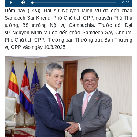
R
-
3:07
L
P
M
o
l
u
a
Hôm nay (14/3), Đại sứ Nguyễn Minh Vũ đã đến chào
a
t
e
d
y
e
e
Samdech Sar Kheng, Phó Chủ tịch CPP, nguyên Phó Thủ
d
m
:
tướng, Bộ trưởng Nội vụ Campuchia. Trước đó, Đại
2
.
a
1
sứ Nguyễn Minh Vũ đã đến chào Samdech Say Chhum,
9
%
Phó Chủ tịch CPP, Trưởng ban Thường trực Ban Thường
i
vụ CPP vào ngày 10/3/2025.
n
i
n
g
T
i
m
e