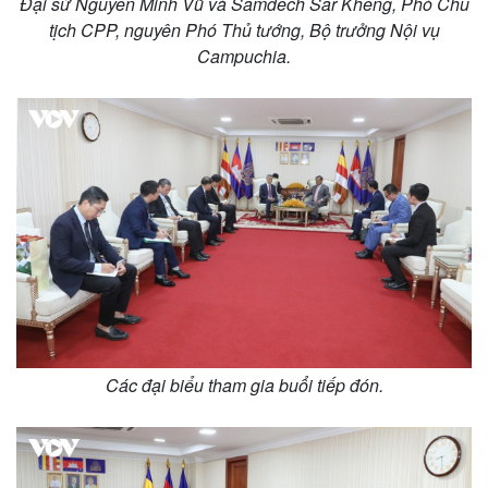
Đại sứ Nguyễn Minh Vũ và Samdech Sar Kheng, Phó Chủ
tịch CPP, nguyên Phó Thủ tướng, Bộ trưởng Nội vụ
Campuchia.
Các đại biểu tham gia buổi tiếp đón.