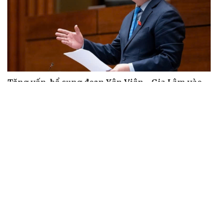
Bộ Chính trị: Giải thể hội quần chúng hoạt động
kém hiệu quả, không đúng tôn chỉ
Quy định số 207: Siết trách nhiệm đảng viên khi sử dụng
mạng xã hội
Thành Lập Ban Chỉ đạo TW về tổng kết thực tiễn,
nghiên cứu sửa Điều lệ Đảng
Công tác dư luận xã hội góp phần củng cố "thế trận lòng
dân"
Nghị quyết Hội nghị Trung ương 3 khóa XIV đổi mới mô
hình phát triển Việt Nam
QUỐC HỘI