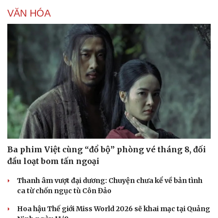
VĂN HÓA
Ba phim Việt cùng “đổ bộ” phòng vé tháng 8, đối
đầu loạt bom tấn ngoại
Thanh âm vượt đại dương: Chuyện chưa kể về bản tình
ca từ chốn ngục tù Côn Đảo
Doanh nghiệp
Công nghệ
Hoa hậu Thế giới Miss World 2026 sẽ khai mạc tại Quảng
Thông tin doanh nghiệp
Sành điệu