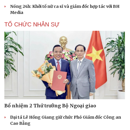
Nóng 24h: Khởi tố nữ ca sĩ và giám đốc hợp tác với BH
Media
TỔ CHỨC NHÂN SỰ
Văn hóa
Giải trí
Sân khấu - Điện ảnh
Nghệ sĩ
Văn học
Thời trang
Âm nhạc
Sao Việt
Di sản
Bổ nhiệm 2 Thứ trưởng Bộ Ngoại giao
Đại tá Lê Hồng Giang giữ chức Phó Giám đốc Công an
Cao Bằng