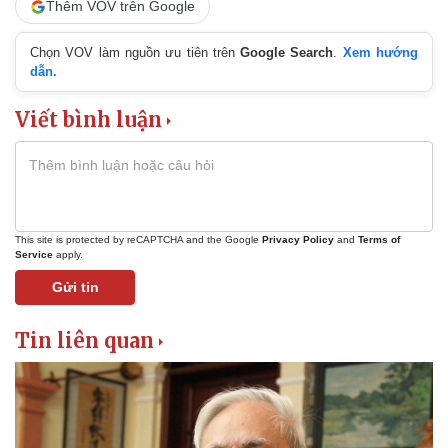
Thêm VOV trên Google
Chọn VOV làm nguồn ưu tiên trên
Google Search
.
Xem hướng
dẫn.
Viết bình luận
This site is protected by reCAPTCHA and the Google
Privacy Policy
and
Terms of
Service
apply.
Thế giới
Multimedia
Gửi tin
Quan sát
Video
Cuộc sống đó đây
Ảnh
Hồ sơ
E-Magazine
Tin liên quan
Infographic