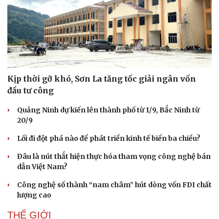
Kịp thời gỡ khó, Sơn La tăng tốc giải ngân vốn
đầu tư công
Quảng Ninh dự kiến lên thành phố từ 1/9, Bắc Ninh từ
20/9
Lối đi đột phá nào để phát triển kinh tế biển ba chiều?
Kinh tế
Thị trường
Bất động sản
Giá vàng
Đâu là nút thắt hiện thực hóa tham vọng công nghệ bán
Khởi nghiệp
Tiêu dùng
dẫn Việt Nam?
Tỷ giá
Công nghệ số thành “nam châm” hút dòng vốn FDI chất
Chứng khoán
lượng cao
Giá cà phê
THẾ GIỚI