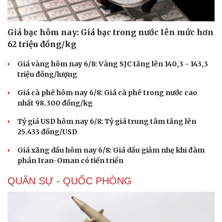
Giá bạc hôm nay: Giá bạc trong nước lên mức hơn
62 triệu đồng/kg
Giá vàng hôm nay 6/8: Vàng SJC tăng lên 140,3 - 143,3
triệu đồng/lượng
Giá cà phê hôm nay 6/8: Giá cà phê trong nước cao
nhất 98.300 đồng/kg
Tỷ giá USD hôm nay 6/8: Tỷ giá trung tâm tăng lên
25.433 đồng/USD
Giá xăng dầu hôm nay 6/8: Giá dầu giảm nhẹ khi đàm
phán Iran-Oman có tiến triển
Thể thao
Ô tô - Xe máy
QUÂN SỰ - QUỐC PHÒNG
Bóng đá
Ô tô
Lịch thi đấu bóng đá
Xe máy
Thế giới thể thao
Tư vấn
eSports