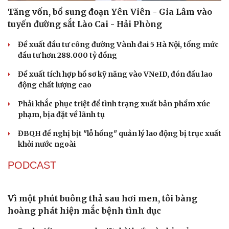
Tăng vốn, bổ sung đoạn Yên Viên - Gia Lâm vào
tuyến đường sắt Lào Cai - Hải Phòng
Đề xuất đầu tư công đường Vành đai 5 Hà Nội, tổng mức
đầu tư hơn 288.000 tỷ đồng
Du lịch
Podcast
Đề xuất tích hợp hồ sơ kỹ năng vào VNeID, đón đầu lao
Tư vấn
Câu chuyện thời sự
động chất lượng cao
Săn Tour
Đọc truyện đêm khuya
check-in
Cửa sổ tình yêu
Phải khắc phục triệt để tình trạng xuất bản phẩm xúc
Kể chuyện cho bé
phạm, bịa đặt về lãnh tụ
Hạt giống tâm hồn
ĐBQH đề nghị bịt "lỗ hổng" quản lý lao động bị trục xuất
khỏi nước ngoài
PODCAST