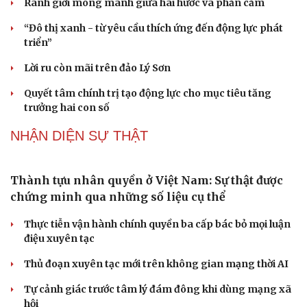
Vì một phút buông thả sau hơi men, tôi bàng
hoàng phát hiện mắc bệnh tình dục
Ranh giới mong manh giữa hài hước và phản cảm
“Đô thị xanh - từ yêu cầu thích ứng đến động lực phát
triển”
Lời ru còn mãi trên đảo Lý Sơn
Quyết tâm chính trị tạo động lực cho mục tiêu tăng
trưởng hai con số
NHẬN DIỆN SỰ THẬT