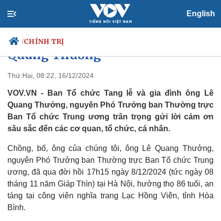
English
Lời cảm tạ của gia đình ông Lê
CHÍNH TRỊ
/
Quang Thưởng
Thứ Hai, 08:22, 16/12/2024
VOV.VN - Ban Tổ chức Tang lễ và gia đình ông Lê
Chính trị
Xã hội
Quang Thưởng, nguyên Phó Trưởng ban Thường trực
Đảng
Tin 24h
Ban Tổ chức Trung ương trân trọng gửi lời cảm ơn
Tổ chức nhân sự
Dự báo thời tiết
Quốc hội
Giáo dục
sâu sắc đến các cơ quan, tổ chức, cá nhân.
Nhận diện sự thật
Dấu ấn VOV
Việc làm
Chồng, bố, ông của chúng tôi, ông Lê Quang Thưởng,
Biển đảo
nguyên Phó Trưởng ban Thường trực Ban Tổ chức Trung
ương, đã qua đời hồi 17h15 ngày 8/12/2024 (tức ngày 08
tháng 11 năm Giáp Thìn) tại Hà Nội, hưởng thọ 86 tuổi, an
táng tại công viên nghĩa trang Lạc Hồng Viên, tỉnh Hòa
Bình.