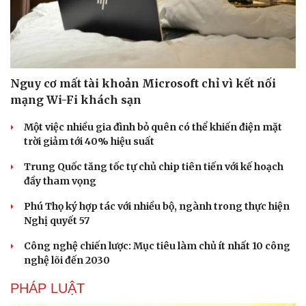
Dinh dưỡng - món ngon
Nhà đẹp
Cây thuốc
Blog
Sản phụ khoa
Tình yêu - Gia đình
Nhi khoa
Nam khoa
Làm đẹp - giảm cân
Nguy cơ mất tài khoản Microsoft chỉ vì kết nối
Phòng mạch online
mạng Wi-Fi khách sạn
Ăn sạch sống khỏe
Một việc nhiều gia đình bỏ quên có thể khiến điện mặt
trời giảm tới 40% hiệu suất
Trung Quốc tăng tốc tự chủ chip tiên tiến với kế hoạch
đầy tham vọng
Phú Thọ ký hợp tác với nhiều bộ, ngành trong thực hiện
Nghị quyết 57
Công nghệ chiến lược: Mục tiêu làm chủ ít nhất 10 công
nghệ lõi đến 2030
PHÁP LUẬT