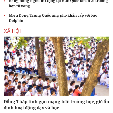
Nắng nóng nghiêm trọng tại Hàn Quốc khiến 21 trường
hợp tử vong
Miền Đông Trung Quốc ứng phó khẩn cấp với bão
Dolphin
XÃ HỘI
Pháp luật
Quân sự - Quốc phòng
Vụ án
Vũ khí
Tin nóng
Việt Nam
Đồng Tháp tinh gọn mạng lưới trường học, giữ ổn
Tư vấn luật
Phân tích
định hoạt động dạy và học