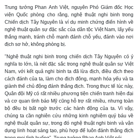
Trung tướng Phan Anh Việt, nguyên Phó Giám đốc Học
viện Quốc phòng cho rằng, nghệ thuật nghi binh trong
Chiến dịch Tây Nguyên là ví dụ minh chứng điển hình về
nghệ thuật quân sự đặc sắc của dân tộc Việt Nam, lấy yếu
thắng mạnh, tránh chỗ mạnh đánh chỗ yếu, đánh vào nơi
địch sơ hở, không phòng bị.
"Nghệ thuật nghi binh trong chiến dịch Tây Nguyên có ý
nghĩa to lớn, là nét đặc sắc trong nghệ thuật quân sự Việt
Nam, với kết quả nghi binh ta đã lừa địch, điều địch theo
Thể thao
Ô tô - Xe máy
cách đánh của ta, làm cho địch đông, mạnh hóa yếu và ta
Bóng đá
Ô tô
giành thế chủ động đánh thắng địch. Trong thực tế lúc này,
Lịch thi đấu bóng đá
Xe máy
Thế giới thể thao
Tư vấn
Quân đội Mỹ có rất nhiều phương tiện chiến tranh hiện đại
eSports
và cơ quan tình báo Mỹ cũng hỗ trợ rất nhiều, nhưng toàn
Hậu trường
bộ đều bị bất ngờ trước các hành động của ta. Vì vậy,
chúng ta cần nghiên cứu những kinh nghiệm quý báu về
nghệ thuật quân sự, trong đó nghệ thuật nghi binh và vận
dụng linh hoạt sáng tạo, phù hợp để luôn đánh thắng địch
trong mọi tình huống", Trung tướng Phan Anh Việt nói.