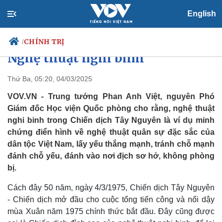
English
Nghệ thuật quân sự đặc sắc
trong Chiến dịch Tây Nguyên:
CHÍNH TRỊ
/
Nghệ thuật nghi binh
Thứ Ba, 05:20, 04/03/2025
Chính trị
Xã hội
VOV.VN - Trung tướng Phan Anh Việt, nguyên Phó
Đảng
Tin 24h
Giám đốc Học viện Quốc phòng cho rằng, nghệ thuật
Tổ chức nhân sự
Dự báo thời tiết
nghi binh trong Chiến dịch Tây Nguyên là ví dụ minh
Quốc hội
Giáo dục
chứng điển hình về nghệ thuật quân sự đặc sắc của
Nhận diện sự thật
Dấu ấn VOV
dân tộc Việt Nam, lấy yếu thắng mạnh, tránh chỗ mạnh
Việc làm
đánh chỗ yếu, đánh vào nơi địch sơ hở, không phòng
Biển đảo
bị.
Cách đây 50 năm, ngày 4/3/1975, Chiến dịch Tây Nguyên
- Chiến dịch mở đầu cho cuộc tổng tiến công và nổi dậy
mùa Xuân năm 1975 chính thức bắt đầu. Đây cũng được