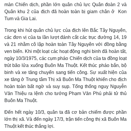
màn Chiến dịch, phần lớn quân chủ lực Quân đoàn 2 và
Quân khu 2 của địch đã hoàn toàn bị giam chân ở Kon
Tum và Gia Lai.
Trong khi hút quân chủ lực của địch lên Bắc Tây Nguyên,
các đơn vị của ta lần lượt đánh cắt các trục đường 14, 19
Pháp luật
Quân sự - Quốc phòng
và 21 nhằm cô lập hoàn toàn Tây Nguyên với đồng bằng
Vụ án
Vũ khí
ven biển. Khi một loạt các hoạt động nghi binh đã hoàn tất,
Tin nóng
Việt Nam
ngày 10/3/1975, các cụm pháo Chiến dịch của ta đồng loạt
Tư vấn luật
Phân tích
trút bão lửa xuống Buôn Ma Thuột. Kết thúc pháo bắn, bộ
binh và xe tăng chuyển sang tiến công. Sự xuất hiện của
xe tăng ở Trung tâm Thị xã Buôn Ma Thuột khiến cho địch
hoàn toàn bất ngờ và suy sụp. Tổng thống nguỵ Nguyễn
Văn Thiệu ra lệnh cho tướng Phạm Văn Phú phải tử thủ
Buôn Ma Thuột.
Đến hết ngày 10/3, quân ta đã cơ bản chiếm được phần
lớn thị xã. Và đến ngày 17/3, trận tiến công thị xã Buôn Ma
Thuột kết thúc thắng lợi.