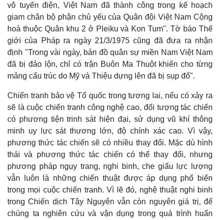
Vì cộng đồng
Chuyển đổi số
vô tuyến điện, Việt Nam đã thành công trong kế hoạch
giam chân bộ phận chủ yếu của Quân đội Việt Nam Cộng
hoà thuộc Quân khu 2 ở Pleiku và Kon Tum". Tờ báo Thế
giới của Pháp ra ngày 21/3/1975 cũng đã đưa ra nhận
định "Trong vài ngày, bản đồ quân sự miền Nam Việt Nam
đã bị đảo lộn, chỉ có trận Buôn Ma Thuột khiến cho từng
mảng cấu trúc do Mỹ và Thiệu dựng lên đã bị sụp đổ".
Chiến tranh bảo vệ Tổ quốc trong tương lai, nếu có xảy ra
sẽ là cuộc chiến tranh công nghệ cao, đối tượng tác chiến
có phương tiện trinh sát hiện đại, sử dụng vũ khí thông
minh uy lực sát thương lớn, độ chính xác cao. Vì vậy,
phương thức tác chiến sẽ có nhiều thay đổi. Mặc dù hình
thái và phương thức tác chiến có thể thay đổi, nhưng
phương pháp ngụy trang, nghi binh, che giấu lực lượng
vẫn luôn là những chiến thuật được áp dụng phổ biến
trong mọi cuộc chiến tranh. Vì lẽ đó, nghệ thuật nghi binh
trong Chiến dịch Tây Nguyên vẫn còn nguyên giá trị, để
chúng ta nghiên cứu và vận dụng trong quá trình huấn