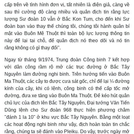
Kinh tế
Thị trường
cấp trên về tình hình đơn vị, tất nhiên là điện giả, càng về
Bất động sản
Giá vàng
sau thì cường độ càng nhiều và quân địch tin rằng lực
Khởi nghiệp
Tiêu dùng
lượng Sư đoàn 10 vẫn ở Bắc Kon Tum, cho đến khi Sư
Tỷ giá
đoàn bạn vào thay thế chúng tôi, chúng tôi hành quân bí
Chứng khoán
mật vào Buôn Mê Thuột thì toàn bộ lực lượng thông tin
Giá cà phê
này để lại tại chỗ, để quân địch nó theo dõi và nó tin
rằng không có gì thay đổi".
Ngay từ tháng 9/1974, Trung đoàn Công binh 7 kết hợp
với dân công rầm rộ mở các trục đường ở Bắc Tây
Nguyên làm đường nghi binh. Trên hướng tiến vào Buôn
Ma Thuột, các cây to được cưa sát gốc, chỉ để lại ¼ đường
kính của cây, khi có lệnh, công binh có thể cấp tốc mở
đường, đưa xe tăng vào Buôn Ma Thuột. Để kéo hút quân
chủ lực của địch lên Bắc Tây Nguyên, Đại tướng Văn Tiến
Dũng lệnh cho Sư đoàn 968 thực hiện phương châm
"đánh 1 la 10" ở khu vực Bắc Tây Nguyên. Bằng một loạt
các hoạt động nghi binh như vậy, địch hoàn toàn tin chắc
rằng, chúng ta sẽ đánh vào Pleiku. Do vậy, trước ngày mở