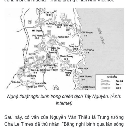
Nghệ thuật nghi binh trong chiến dịch Tây Nguyên. (Ảnh:
Internet)
Doanh nghiệp
Công nghệ
Thông tin doanh nghiệp
Sành điệu
Sau này, cố vấn của Nguyễn Văn Thiệu là Trung tướng
Doanh nghiệp 24h
Tin Công nghệ
Cha Le Times đã thú nhận: "Bằng nghi binh qua làn sóng
Doanh nhân
Trải nghiệm