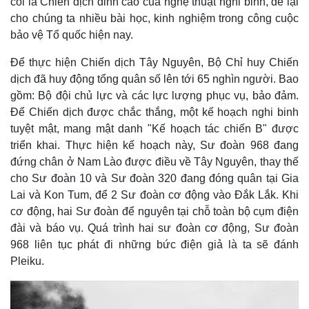
coi là Chiến dịch đỉnh cao của nghệ thuật nghi binh, để lại
cho chúng ta nhiều bài học, kinh nghiệm trong công cuộc
bảo vệ Tổ quốc hiện nay.
Để thực hiện Chiến dịch Tây Nguyên, Bộ Chỉ huy Chiến
dịch đã huy động tổng quân số lên tới 65 nghìn người. Bao
gồm: Bộ đội chủ lực và các lực lượng phục vụ, bảo đảm.
Để Chiến dịch được chắc thắng, một kế hoạch nghi binh
tuyệt mật, mang mật danh "Kế hoạch tác chiến B" được
triển khai. Thực hiện kế hoạch này, Sư đoàn 968 đang
đứng chân ở Nam Lào được điều về Tây Nguyên, thay thế
cho Sư đoàn 10 và Sư đoàn 320 đang đóng quân tại Gia
Lai và Kon Tum, để 2 Sư đoàn cơ động vào Đắk Lắk. Khi
cơ động, hai Sư đoàn để nguyên tại chỗ toàn bộ cụm điện
đài và báo vụ. Quá trình hai sư đoàn cơ động, Sư đoàn
Thế giới
Multimedia
968 liên tục phát đi những bức điện giả là ta sẽ đánh
Quan sát
Video
Pleiku.
Cuộc sống đó đây
Ảnh
Hồ sơ
E-Magazine
Infographic