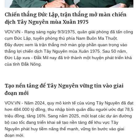
Chiến thắng Đức Lập, trận thắng mở màn chiến
dịch Tây Nguyên mùa Xuân 1975
VOV.VN - Rạng sáng ngày 9/3/1975, quân giải phóng đã tấn công
cụm Đức Lập, tuyến phòng thủ phía Nam Buôn Ma Thuột.
Đây được xem là trận thắng mở màn góp phần quan trọng vào
thắng lợi chiến dịch Tây Nguyên mùa Xuân 1975. Sau 50 năm,
Đức Lập xưa - Đắk Mil nay đã trở thành một huyện phát triển khá
của tỉnh Đắk Nông.
Tạo nền tảng để Tây Nguyên vững tin vào giai
đoạn mới
VOV.VN - Năm 2024, quy mô kinh tế của vùng Tây Nguyên đã đạt
Du lịch
Podcast
hơn 484.000 tỷ đồng, thu nhập bình quân đầu người ước đạt 78,5
Tư vấn
Câu chuyện thời sự
triệu đồng, tăng 16%. Sang năm 2025, một loạt các dự án đường
Săn Tour
Đọc truyện đêm khuya
bộ cao tốc đang triển khai sẽ tạo nền tảng để khu vực Tây
check-in
Cửa sổ tình yêu
Nguyên phát huy tiềm năng thế mạnh, vững tin bước vào giai
Kể chuyện cho bé
đoạn mới.