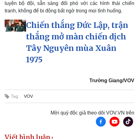
luyện bộ đội, sẵn sàng đối phó với các hình thái chiến
Sức khỏe
Đời sống
tranh, không để bị động bất ngờ trong mọi tình huống.
Dinh dưỡng - món ngon
Nhà đẹp
Chiến thắng Đức Lập, trận
Cây thuốc
Blog
Sản phụ khoa
Tình yêu - Gia đình
thắng mở màn chiến dịch
Nhi khoa
Nam khoa
Tây Nguyên mùa Xuân
Làm đẹp - giảm cân
Phòng mạch online
1975
Ăn sạch sống khỏe
Trường Giang/VOV
Tag:
VOV
Mời quý độc giả theo dõi VOV.VN trên
Viết bình luận