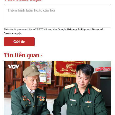
This site is protected by reCAPTCHA and the Google
Privacy Policy
and
Terms of
Service
apply.
Gửi tin
Tin liên quan
Văn hóa
Giải trí
Sân khấu - Điện ảnh
Nghệ sĩ
Văn học
Thời trang
Âm nhạc
Sao Việt
Di sản