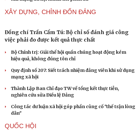
NHẬN DIỆN SỰ THẬT
Thành tựu nhân quyền ở Việt Nam: Sự thật được
Cải chính
chứng minh qua những số liệu cụ thể
Thực tiễn vận hành chính quyền ba cấp bác bỏ mọi luận
điệu xuyên tạc
Thủ đoạn xuyên tạc mới trên không gian mạng thời AI
Tự cảnh giác trước tâm lý đám đông khi dùng mạng xã
hội
Khi mạng xã hội thành nơi phán xử
NHẬN DIỆN SỰ THẬT
Thành tựu nhân quyền ở Việt Nam: Sự thật được
chứng minh qua những số liệu cụ thể