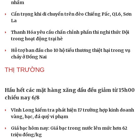
285 nhóm trẻ, lớp mầm non ở TP.HCM có thể đóng
cửa
Công an xã ở Thanh Hóa giúp nhận lại 120 triệu chuyển
nhầm
Cẩn trọng khi di chuyển trên đèo Chiềng Pấc, QL6, Sơn
La
Thanh Hóa yêu cầu chấn chỉnh phần thi nghi thức Đội
trong hoạt động trại hè
Hỗ trợ ban đầu cho 10 hộ tiểu thương thiệt hại trong vụ
cháy ở Đồng Nai
THỊ TRƯỜNG