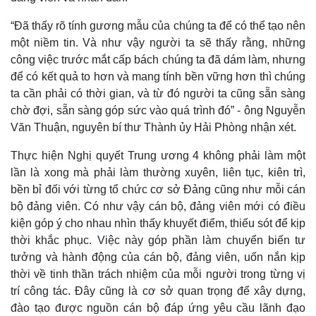
“Đã thấy rõ tính gương mẫu của chúng ta để có thể tạo nên
một niềm tin. Và như vậy người ta sẽ thấy rằng, những
công việc trước mắt cấp bách chúng ta đã dám làm, nhưng
để có kết quả to hơn và mang tính bền vững hơn thì chúng
ta cần phải có thời gian, và từ đó người ta cũng sẵn sàng
chờ đợi, sẵn sàng góp sức vào quá trình đó” - ông Nguyễn
Văn Thuận, nguyên bí thư Thành ủy Hải Phòng nhận xét.
Thực hiện Nghị quyết Trung ương 4 không phải làm một
lần là xong mà phải làm thường xuyên, liên tục, kiên trì,
bền bỉ đối với từng tổ chức cơ sở Đảng cũng như mỗi cán
bộ đảng viên. Có như vậy cán bộ, đảng viên mới có điều
kiện góp ý cho nhau nhìn thấy khuyết điểm, thiếu sót để kịp
thời khắc phục. Việc này góp phần làm chuyển biến tư
tưởng và hành động của cán bộ, đảng viên, uốn nắn kịp
thời về tinh thần trách nhiệm của mỗi người trong từng vị
trí công tác. Đây cũng là cơ sở quan trọng để xây dựng,
đào tạo được nguồn cán bộ đáp ứng yêu cầu lãnh đạo