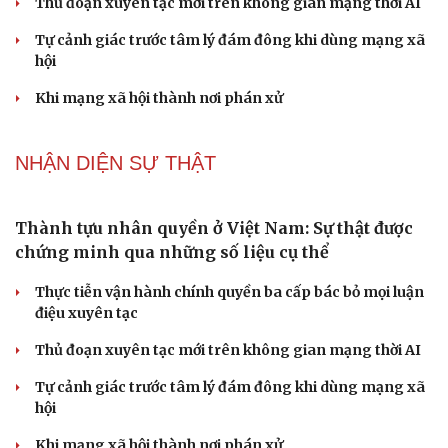
đầu tư hơn 288.000 tỷ đồng
Đề xuất tích hợp hồ sơ kỹ năng vào VNeID, đón đầu lao
động chất lượng cao
PODCAST
Lời đề nghị của người tình trẻ về chuyện có con
chung khiến tôi bế tắc ở tuổi 80
Du lịch biển Việt Nam: Muốn bứt phá phải vượt khỏi lợi
thế tự nhiên
Vì một phút buông thả sau hơi men, tôi bàng hoàng
phát hiện mắc bệnh tình dục
Ranh giới mong manh giữa hài hước và phản cảm
“Đô thị xanh - từ yêu cầu thích ứng đến động lực phát
triển”