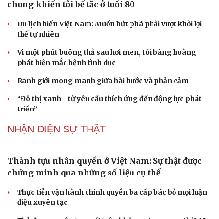
Hạt giống tâm hồn
Đại tá Lê Hồng Giang giữ chức Phó Giám đốc Công an
Cao Bằng
Sau 1 tháng sáp nhập tổ dân phố: Công nghệ không thể
thay cán bộ đi gặp dân
Thủ tướng phê chuẩn ông Lương Tuấn Hùng giữ chức
Phó Chủ tịch tỉnh Cao Bằng
QUỐC HỘI
ĐBQH lo ngại áp lực cân đối vốn cho hai siêu dự
án giao thông gần 580.000 tỷ đồng
Xây dựng chỉ tiêu “như KPIs” để Quốc hội giám sát kết
quả phòng, chống tội phạm
Tăng vốn, bổ sung đoạn Yên Viên - Gia Lâm vào tuyến
đường sắt Lào Cai - Hải Phòng
Đề xuất đầu tư công đường Vành đai 5 Hà Nội, tổng mức