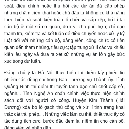
soát, điều chỉnh hoặc thu hồi các dự án đã cấp phép
nhưng chậm triển khai hoặc chủ đầu tư không có khả năng
thực hiện; rà soát, kiện toàn tổ chức và sắp xếp, bố trí lại
cán bộ ở một số cơ quan, đơn vị cho phù hợp; chỉ đạo
thanh tra, kiểm tra và kết luận để điều chuyển hoặc xử lý kỷ
luật đối với những cán bộ, đảng viên, công chức có liên
quan đến tham nhũng, tiêu cực; tập trung xử lí các vụ khiếu
kiện lâu ngày và đưa ra xét xử những vụ án lớn gây bức
xúc trong dư luận.
Đáng chú ý là Hà Nội thực hiện thí điểm lấy phiếu tín
nhiệm các đồng chí trong Ban Thường vụ Thành ủy. Tỉnh
Quảng Ninh thí điểm thi tuyển lãnh đạo chủ chốt cấp sở,
Pháp luật
Quân sự - Quốc phòng
ngành... Tỉnh Nghệ An chấn chỉnh việc thực hiện chính
Vụ án
Vũ khí
sách đối với người có công. Huyện Kim Thành (Hải
Tin nóng
Việt Nam
Dương) xóa bỏ lò gạch thủ công và xử lí tình trạng khai
Tư vấn luật
Phân tích
thác cát trái phép,... Những việc làm cụ thể, thiết thực ấy có
tác dụng tích cực, bước đầu đem lại niềm tin cho cán bộ,
đảng viên và nhân dân.