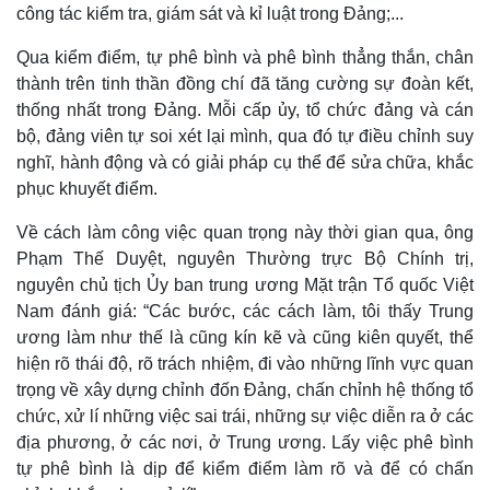
công tác kiểm tra, giám sát và kỉ luật trong Đảng;...
Qua kiểm điểm, tự phê bình và phê bình thẳng thắn, chân
thành trên tinh thần đồng chí đã tăng cường sự đoàn kết,
thống nhất trong Đảng. Mỗi cấp ủy, tổ chức đảng và cán
Kinh tế
Thị trường
bộ, đảng viên tự soi xét lại mình, qua đó tự điều chỉnh suy
Bất động sản
Giá vàng
nghĩ, hành động và có giải pháp cụ thể để sửa chữa, khắc
Khởi nghiệp
Tiêu dùng
phục khuyết điểm.
Tỷ giá
Chứng khoán
Về cách làm công việc quan trọng này thời gian qua, ông
Giá cà phê
Phạm Thế Duyệt, nguyên Thường trực Bộ Chính trị,
nguyên chủ tịch Ủy ban trung ương Mặt trận Tổ quốc Việt
Nam đánh giá: “Các bước, các cách làm, tôi thấy Trung
ương làm như thế là cũng kín kẽ và cũng kiên quyết, thể
hiện rõ thái độ, rõ trách nhiệm, đi vào những lĩnh vực quan
trọng về xây dựng chỉnh đốn Đảng, chấn chỉnh hệ thống tổ
chức, xử lí những việc sai trái, những sự việc diễn ra ở các
địa phương, ở các nơi, ở Trung ương. Lấy việc phê bình
tự phê bình là dịp để kiểm điểm làm rõ và để có chấn