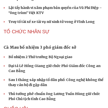
Ký kết hợp tác đăng cai Vòng chung kết Giải Vô địch
Golf nghiệp dư thế giới 2027
CÔNG NGHỆ
Bắc Kinh triển khai “nhân viên” robot tại các
công viên
Nguy cơ mất tài khoản Microsoft chỉ vì kết nối mạng Wi-
Fi khách sạn
Một việc nhiều gia đình bỏ quên có thể khiến điện mặt
trời giảm tới 40% hiệu suất
Trung Quốc tăng tốc tự chủ chip tiên tiến với kế hoạch
đầy tham vọng
Phú Thọ ký hợp tác với nhiều bộ, ngành trong thực hiện
Nghị quyết 57
PHÁP LUẬT