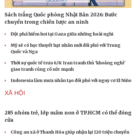
Sách trắng Quốc phòng Nhật Bản 2026: Bước
chuyển trong chiến lược an ninh
Đột phá hiếm hoi tại Gaza giữa những hoài nghi
Mỹ sẽ có học thuyết hạt nhân mới đối phó với Trung
Quốc và Nga
Doanh nghiệp
Công nghệ
Thời sự quốc tế trưa 6/8: Iran tranh thủ 'khoảng nghỉ'
giao tranh củng cố sức mạnh
Thông tin doanh nghiệp
Sành điệu
Doanh nghiệp 24h
Tin Công nghệ
Indonesia làm mưa nhân tạo đối phó với nguy cơ El Niño
Doanh nhân
Trải nghiệm
Vì cộng đồng
Chuyển đổi số
XÃ HỘI