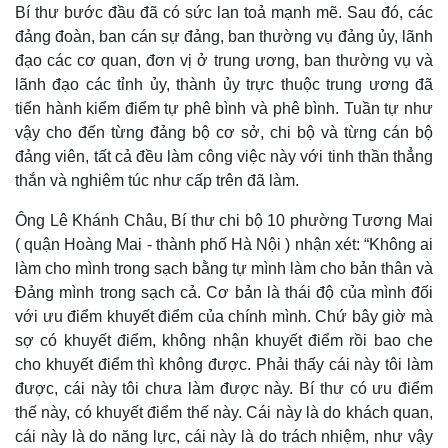
Bí thư bước đầu đã có sức lan toả mạnh mẽ. Sau đó, các
Hồ sơ
E-Magazine
đảng đoàn, ban cán sự đảng, ban thường vụ đảng ủy, lãnh
Infographic
đạo các cơ quan, đơn vị ở trung ương, ban thường vụ và
lãnh đạo các tỉnh ủy, thành ủy trực thuộc trung ương đã
tiến hành kiểm điểm tự phê bình và phê bình. Tuần tự như
vậy cho đến từng đảng bộ cơ sở, chi bộ và từng cán bộ
đảng viên, tất cả đều làm công việc này với tinh thần thẳng
thắn và nghiêm túc như cấp trên đã làm.
Ông Lê Khánh Châu, Bí thư chi bộ 10 phường Tương Mai
( quận Hoàng Mai - thành phố Hà Nội ) nhận xét: “Không ai
làm cho mình trong sạch bằng tự mình làm cho bản thân và
Đảng mình trong sạch cả. Cơ bản là thái độ của mình đối
với ưu điểm khuyết điểm của chính mình. Chứ bây giờ mà
sợ có khuyết điểm, không nhận khuyết điểm rồi bao che
cho khuyết điểm thì không được. Phải thấy cái này tôi làm
được, cái này tôi chưa làm được này. Bí thư có ưu điểm
thế này, có khuyết điểm thế này. Cái này là do khách quan,
cái này là do năng lực, cái này là do trách nhiệm, như vậy