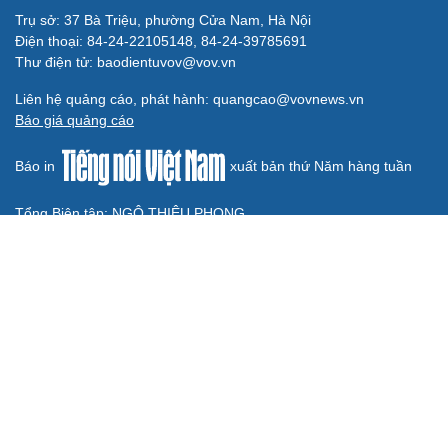
Thành Lập Ban Chỉ đạo TW về tổng kết thực tiễn,
nghiên cứu sửa Điều lệ Đảng
Công tác dư luận xã hội góp phần củng cố "thế trận lòng
dân"
QUỐC HỘI
ĐBQH lo ngại áp lực cân đối vốn cho hai siêu dự
án giao thông gần 580.000 tỷ đồng
Xây dựng chỉ tiêu “như KPIs” để Quốc hội giám sát kết
quả phòng, chống tội phạm
Tăng vốn, bổ sung đoạn Yên Viên - Gia Lâm vào tuyến
đường sắt Lào Cai - Hải Phòng
Đề xuất đầu tư công đường Vành đai 5 Hà Nội, tổng mức
đầu tư hơn 288.000 tỷ đồng