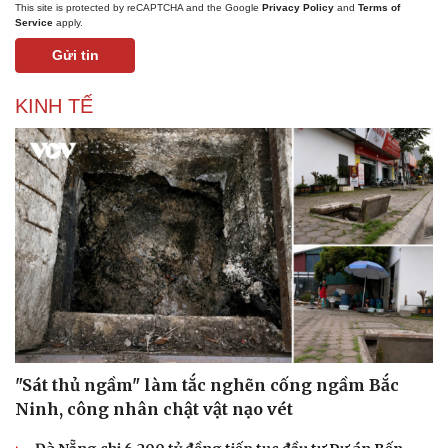
This site is protected by reCAPTCHA and the Google
Privacy Policy
and
Terms of
Thể thao
Ô tô - Xe máy
Service
apply.
Bóng đá
Ô tô
Gửi tin
Lịch thi đấu bóng đá
Xe máy
Thế giới thể thao
Tư vấn
eSports
KINH TẾ
Hậu trường
"Sát thủ ngầm" làm tắc nghẽn cống ngầm Bắc
Ninh, công nhân chật vật nạo vét