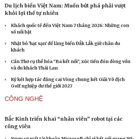
Iran tranh thủ “khoảng ngừng” giao tranh với Mỹ để
củng cố sức mạnh quân sự
Công bố Quyết định thành lập Tiểu đoàn Hỗn hợp Lý
Sơn, tỉnh Quảng Ngãi
Tàu ngầm Nga "mặc áo giáp” để đối phó UAV Ukraine
Thủ đô Moscow của Nga tăng cường phòng thủ trước
nguy cơ UAV tấn công
VĂN HÓA
Từ vụ MCK gỡ 19 ca khúc: Không thể gây sốc rồi
chỉ xin lỗi là xong
Hà Nội sắp cải tạo 131 vòm cầu đá: Đánh thức di sản giữa
lòng phố cổ
Đưa bản sắc văn hóa người Mường trở thành động lực
phát triển du lịch cộng đồng