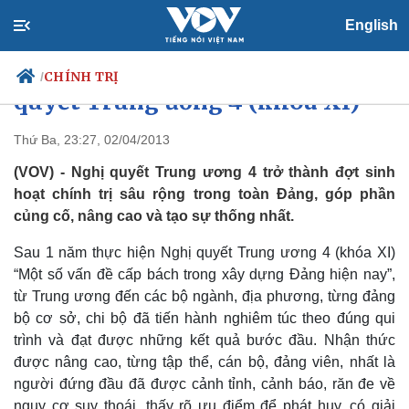
English
Nhìn lại 1 năm thực hiện Nghị
CHÍNH TRỊ
/
quyết Trung ương 4 (khóa XI)
Thứ Ba, 23:27, 02/04/2013
(VOV) - Nghị quyết Trung ương 4 trở thành đợt sinh
Chính trị
Xã hội
hoạt chính trị sâu rộng trong toàn Đảng, góp phần
Đảng
Tin 24h
củng cố, nâng cao và tạo sự thống nhất.
Tổ chức nhân sự
Dự báo thời tiết
Quốc hội
Giáo dục
Sau 1 năm thực hiện Nghị quyết Trung ương 4 (khóa XI)
Nhận diện sự thật
Dấu ấn VOV
Việc làm
“Một số vấn đề cấp bách trong xây dựng Đảng hiện nay”,
Biển đảo
từ Trung ương đến các bộ ngành, địa phương, từng đảng
bộ cơ sở, chi bộ đã tiến hành nghiêm túc theo đúng qui
trình và đạt được những kết quả bước đầu. Nhận thức
được nâng cao, từng tập thể, cán bộ, đảng viên, nhất là
người đứng đầu đã được cảnh tỉnh, cảnh báo, răn đe về
nguy cơ suy thoái, thấy rõ ưu điểm để phát huy, có giải