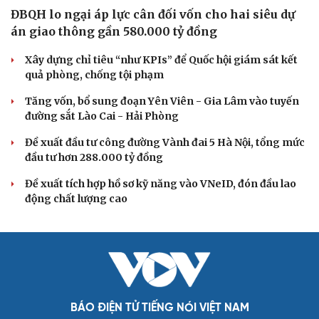
Thực tiễn vận hành chính quyền ba cấp bác bỏ mọi luận
điệu xuyên tạc
Thủ đoạn xuyên tạc mới trên không gian mạng thời AI
Tự cảnh giác trước tâm lý đám đông khi dùng mạng xã
hội
Khi mạng xã hội thành nơi phán xử
XÂY DỰNG, CHỈNH ĐỐN ĐẢNG
Đồng chí Trần Cẩm Tú: Bộ chỉ số đánh giá công
việc phải đo được kết quả thực chất
Bộ Chính trị: Giải thể hội quần chúng hoạt động kém
hiệu quả, không đúng tôn chỉ
Quy định số 207: Siết trách nhiệm đảng viên khi sử dụng
mạng xã hội