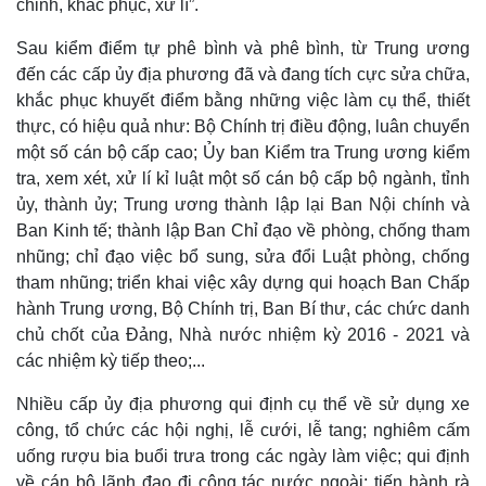
chỉnh, khắc phục, xử lí”.
Sau kiểm điểm tự phê bình và phê bình, từ Trung ương
đến các cấp ủy địa phương đã và đang tích cực sửa chữa,
khắc phục khuyết điểm bằng những việc làm cụ thể, thiết
thực, có hiệu quả như: Bộ Chính trị điều động, luân chuyển
một số cán bộ cấp cao; Ủy ban Kiểm tra Trung ương kiểm
tra, xem xét, xử lí kỉ luật một số cán bộ cấp bộ ngành, tỉnh
ủy, thành ủy; Trung ương thành lập lại Ban Nội chính và
Ban Kinh tế; thành lập Ban Chỉ đạo về phòng, chống tham
nhũng; chỉ đạo việc bổ sung, sửa đổi Luật phòng, chống
tham nhũng; triển khai việc xây dựng qui hoạch Ban Chấp
hành Trung ương, Bộ Chính trị, Ban Bí thư, các chức danh
chủ chốt của Đảng, Nhà nước nhiệm kỳ 2016 - 2021 và
các nhiệm kỳ tiếp theo;...
Nhiều cấp ủy địa phương qui định cụ thể về sử dụng xe
công, tổ chức các hội nghị, lễ cưới, lễ tang; nghiêm cấm
uống rượu bia buổi trưa trong các ngày làm việc; qui định
về cán bộ lãnh đạo đi công tác nước ngoài; tiến hành rà