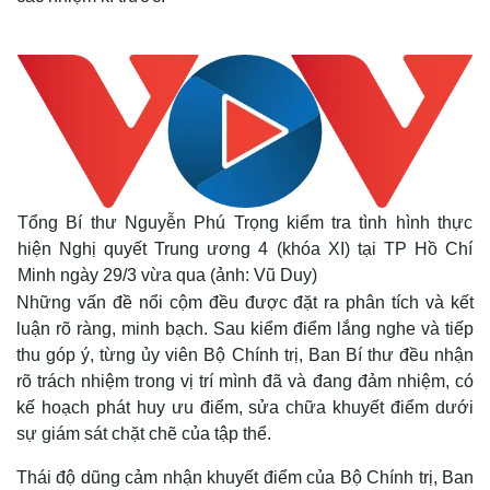
Tổng Bí thư Nguyễn Phú Trọng kiểm tra tình hình thực
hiện Nghị quyết Trung ương 4 (khóa XI) tại TP Hồ Chí
Minh ngày 29/3 vừa qua (ảnh: Vũ Duy)
Những vấn đề nổi cộm đều được đặt ra phân tích và kết
luận rõ ràng, minh bạch. Sau kiểm điểm lắng nghe và tiếp
thu góp ý, từng ủy viên Bộ Chính trị, Ban Bí thư đều nhận
rõ trách nhiệm trong vị trí mình đã và đang đảm nhiệm, có
kế hoạch phát huy ưu điểm, sửa chữa khuyết điểm dưới
sự giám sát chặt chẽ của tập thể.
Thế giới
Multimedia
Quan sát
Video
Thái độ dũng cảm nhận khuyết điểm của Bộ Chính trị, Ban
Cuộc sống đó đây
Ảnh