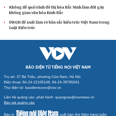
Khi mạng xã hội thành nơi phán xử
XÂY DỰNG, CHỈNH ĐỐN ĐẢNG
Điểm mới đột phá trong Chỉ thị số 07 về thực
hành tư tưởng, phong cách Hồ Chí Minh
Đảng ủy các cơ quan Đảng Trung ương xây dựng phần
mềm đánh giá cán bộ theo KPI
Đồng chí Trần Cẩm Tú: Bộ chỉ số đánh giá công việc
phải đo được kết quả thực chất
Bộ Chính trị: Giải thể hội quần chúng hoạt động kém
hiệu quả, không đúng tôn chỉ
Quy định số 207: Siết trách nhiệm đảng viên khi sử dụng
mạng xã hội
QUỐC HỘI