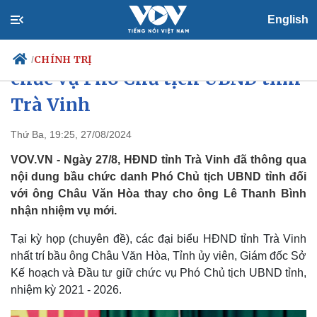
English
Ông Châu Văn Hòa được bầu giữ
CHÍNH TRỊ
/
chức vụ Phó Chủ tịch UBND tỉnh
Trà Vinh
Chính trị
Xã hội
Thứ Ba, 19:25, 27/08/2024
Đảng
Tin 24h
VOV.VN - Ngày 27/8, HĐND tỉnh Trà Vinh đã thông qua
Tổ chức nhân sự
Dự báo thời tiết
nội dung bầu chức danh Phó Chủ tịch UBND tỉnh đối
Quốc hội
Giáo dục
với ông Châu Văn Hòa thay cho ông Lê Thanh Bình
Nhận diện sự thật
Dấu ấn VOV
nhận nhiệm vụ mới.
Việc làm
Biển đảo
Tại kỳ họp (chuyên đề), các đại biểu HĐND tỉnh Trà Vinh
nhất trí bầu ông Châu Văn Hòa, Tỉnh ủy viên, Giám đốc Sở
Kế hoạch và Đầu tư giữ chức vụ Phó Chủ tịch UBND tỉnh,
nhiệm kỳ 2021 - 2026.