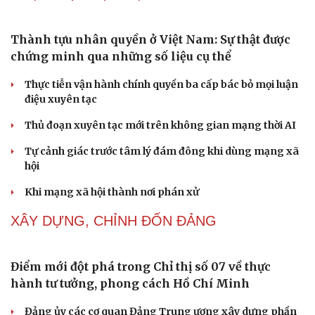
Dấu hiệu tiền mãn kinh sớm phụ nữ cần biết
Tôi bất lực khi vợ luôn mang chuyện ở rể ra làm "vũ khí"
sau mỗi lần cãi nhau
Hoa sữa
Khúc mùa thu
Tình dục tuổi 40+: Khác gì tuổi đôi mươi và cách duy trì
đời sống viên mãn
NHẬN DIỆN SỰ THẬT
Thành tựu nhân quyền ở Việt Nam: Sự thật được
chứng minh qua những số liệu cụ thể
Thực tiễn vận hành chính quyền ba cấp bác bỏ mọi luận
điệu xuyên tạc