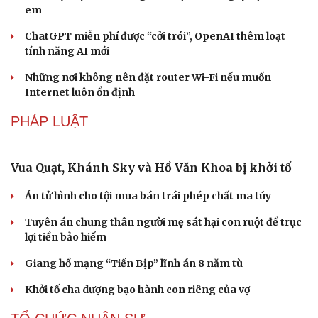
Bảo tàng Tưởng niệm Hòa bình tại Nhật Bản đón lượng
khách kỷ lục
Du lịch biển Việt Nam: Muốn bứt phá phải vượt khỏi lợi
thế tự nhiên
Khách quốc tế đến Việt Nam 7 tháng 2026: Những con
số nổi bật
Nhặt bỏ 'hạt sạn' để làng biển Đắk Lắk giữ chân du
khách
CÔNG NGHỆ