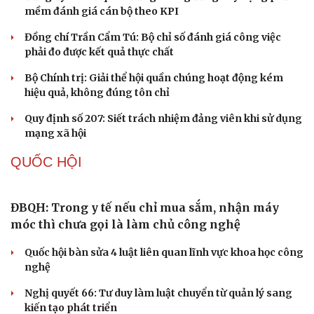
Thủ đoạn xuyên tạc mới trên không gian mạng thời AI
Tự cảnh giác trước tâm lý đám đông khi dùng mạng xã
hội
Khi mạng xã hội thành nơi phán xử
NHẬN DIỆN SỰ THẬT
Thành tựu nhân quyền ở Việt Nam: Sự thật được
Cải chính
chứng minh qua những số liệu cụ thể
Thực tiễn vận hành chính quyền ba cấp bác bỏ mọi luận
điệu xuyên tạc
Thủ đoạn xuyên tạc mới trên không gian mạng thời AI
Tự cảnh giác trước tâm lý đám đông khi dùng mạng xã
hội