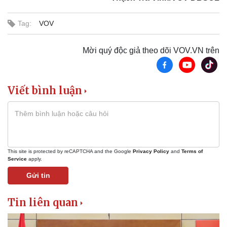
Tag:
VOV
Mời quý độc giả theo dõi VOV.VN trên
Viết bình luận
Thế giới
Multimedia
Quan sát
Video
This site is protected by reCAPTCHA and the Google
Privacy Policy
and
Terms of
Service
apply.
Cuộc sống đó đây
Ảnh
Hồ sơ
E-Magazine
Gửi tin
Infographic
Tin liên quan