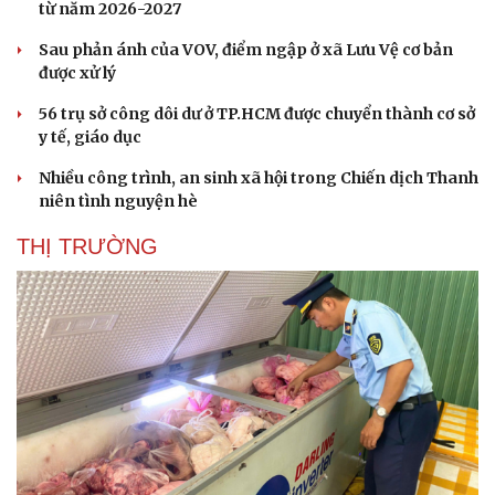
từ năm 2026-2027
Thế giới thể thao
Tư vấn
eSports
Sau phản ánh của VOV, điểm ngập ở xã Lưu Vệ cơ bản
Hậu trường
được xử lý
56 trụ sở công dôi dư ở TP.HCM được chuyển thành cơ sở
y tế, giáo dục
Nhiều công trình, an sinh xã hội trong Chiến dịch Thanh
niên tình nguyện hè
THỊ TRƯỜNG