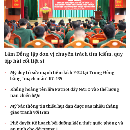
Thông tin doanh nghiệp
Sành điệu
Doanh nghiệp 24h
Tin Công nghệ
Doanh nhân
Trải nghiệm
Vì cộng đồng
Chuyển đổi số
Lâm Đồng lập đơn vị chuyên trách tìm kiếm, quy
tập hài cốt liệt sĩ
Mỹ duy trì sức mạnh tiêm kích F-22 tại Trung Đông
bằng “mạch máu” KC-135
Khủng hoảng tên lửa Patriot đẩy NATO vào thế lưỡng
nan chiến lược
Mỹ bác thông tin thiếu hụt đạn dược sau nhiều tháng
giao tranh với Iran
Phê duyệt Kế hoạch bồi dưỡng kiến thức quốc phòng và
an ninh cho đối tượng 1