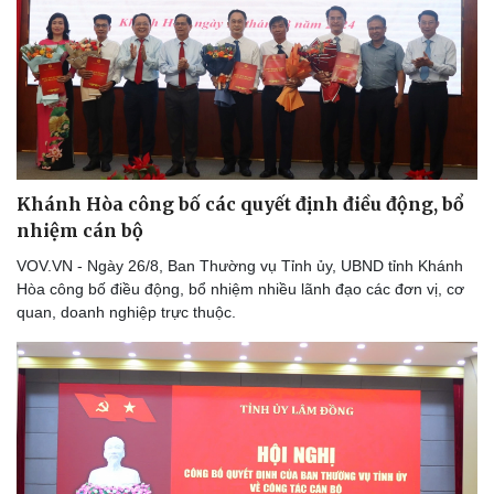
Khánh Hòa công bố các quyết định điều động, bổ
nhiệm cán bộ
VOV.VN - Ngày 26/8, Ban Thường vụ Tỉnh ủy, UBND tỉnh Khánh
Hòa công bố điều động, bổ nhiệm nhiều lãnh đạo các đơn vị, cơ
quan, doanh nghiệp trực thuộc.
Kinh tế
Thị trường
Bất động sản
Giá vàng
Khởi nghiệp
Tiêu dùng
Tỷ giá
Chứng khoán
Giá cà phê