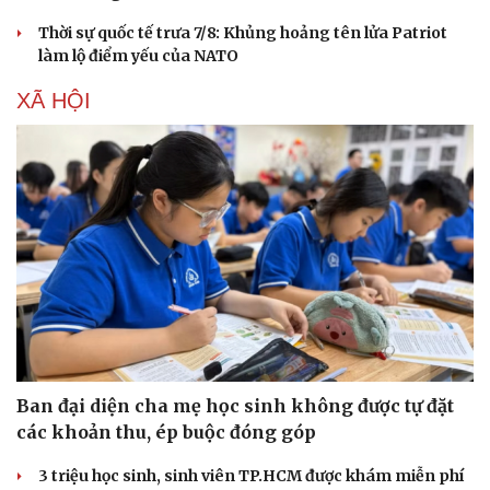
Thời sự quốc tế trưa 7/8: Khủng hoảng tên lửa Patriot
làm lộ điểm yếu của NATO
XÃ HỘI
Ban đại diện cha mẹ học sinh không được tự đặt
Thể thao
Ô tô - Xe máy
các khoản thu, ép buộc đóng góp
Bóng đá
Ô tô
3 triệu học sinh, sinh viên TP.HCM được khám miễn phí
Lịch thi đấu bóng đá
Xe máy