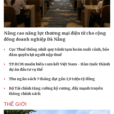
Nâng cao năng lực thương mại điện tử cho cộng
đồng doanh nghiệp Đà Nẵng
Cục Thuế thống nhất quy trình tạm hoãn xuất cảnh, bảo
đảm quyền lợi người nộp thuế
TP.HCM muốn biến cam kết Việt Nam - Hàn Quốc thành
dự án đầu tư cụ thể
Thu ngân sách 7 tháng đạt gần 1,9 triệu tỷ đồng
Bộ Tài chính tăng cường kỷ cương, đẩy mạnh truyền
thông chính sách
Pháp luật
Quân sự - Quốc phòng
Vụ án
Vũ khí
THẾ GIỚI
Tin nóng
Việt Nam
Tư vấn luật
Phân tích