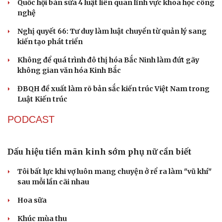
Án tử hình cho tội mua bán trái phép chất ma túy
Tuyên án chung thân người mẹ sát hại con ruột để trục
lợi tiền bảo hiểm
Giang hồ mạng “Tiến Bịp” lĩnh án 8 năm tù
Khởi tố cha dượng bạo hành con riêng của vợ
TỔ CHỨC NHÂN SỰ
Quảng Trị đưa cán bộ về làm việc tại trung tâm
hành chính - chính trị tỉnh
Cà Mau bổ nhiệm 3 phó giám đốc sở
Bổ nhiệm 2 Thứ trưởng Bộ Ngoại giao
Đại tá Lê Hồng Giang giữ chức Phó Giám đốc Công an
Cao Bằng