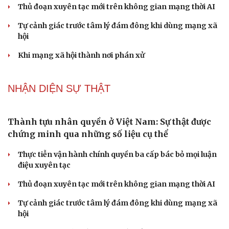
Hoa sữa
Khúc mùa thu
Bảo đảm an ninh mạng gắn chặt "bảo vệ hệ thống" và
"bảo vệ con người"
Ngoại giao phải tiên phong mở đường cho phát triển
đất nước
"Loạn" biển hiệu tiếng nước ngoài: Đã đến lúc chấn
chỉnh
NHẬN DIỆN SỰ THẬT
Thành tựu nhân quyền ở Việt Nam: Sự thật được
chứng minh qua những số liệu cụ thể
Thực tiễn vận hành chính quyền ba cấp bác bỏ mọi luận
điệu xuyên tạc
Thủ đoạn xuyên tạc mới trên không gian mạng thời AI