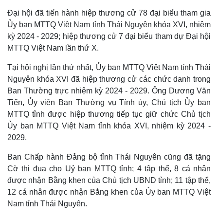
Đại hội đã tiến hành hiệp thương cử 78 đại biểu tham gia
Ủy ban MTTQ Việt Nam tỉnh Thái Nguyên khóa XVI, nhiệm
kỳ 2024 - 2029; hiệp thương cử 7 đại biểu tham dự Đại hội
MTTQ Việt Nam lần thứ X.
Kinh tế
Thị trường
Tại hội nghị lần thứ nhất, Ủy ban MTTQ Việt Nam tỉnh Thái
Bất động sản
Giá vàng
Nguyên khóa XVI đã hiệp thương cử các chức danh trong
Khởi nghiệp
Tiêu dùng
Ban Thường trực nhiệm kỳ 2024 - 2029. Ông Dương Văn
Tỷ giá
Tiến, Ủy viên Ban Thường vụ Tỉnh ủy, Chủ tịch Ủy ban
Chứng khoán
Giá cà phê
MTTQ tỉnh được hiệp thương tiếp tục giữ chức Chủ tịch
Ủy ban MTTQ Việt Nam tỉnh khóa XVI, nhiệm kỳ 2024 -
2029.
Ban Chấp hành Đảng bộ tỉnh Thái Nguyên cũng đã tặng
Cờ thi đua cho Uỷ ban MTTQ tỉnh; 4 tập thể, 8 cá nhân
được nhận Bằng khen của Chủ tịch UBND tỉnh; 11 tập thể,
12 cá nhân được nhận Bằng khen của Ủy ban MTTQ Việt
Nam tỉnh Thái Nguyên.