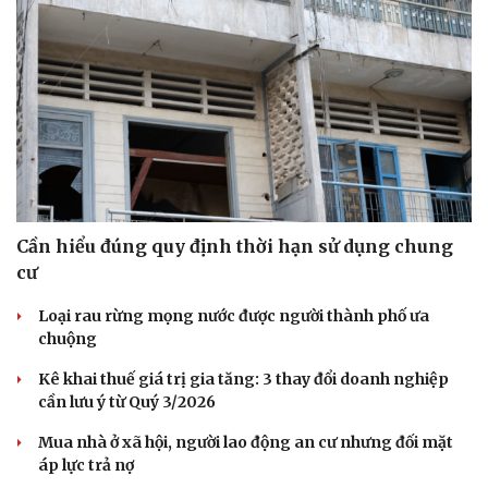
Thể thao
Ô tô - Xe máy
Bóng đá
Ô tô
Lịch thi đấu bóng đá
Xe máy
Thế giới thể thao
Tư vấn
eSports
Hậu trường
Cần hiểu đúng quy định thời hạn sử dụng chung
cư
Loại rau rừng mọng nước được người thành phố ưa
chuộng
Kê khai thuế giá trị gia tăng: 3 thay đổi doanh nghiệp
cần lưu ý từ Quý 3/2026
Mua nhà ở xã hội, người lao động an cư nhưng đối mặt
áp lực trả nợ