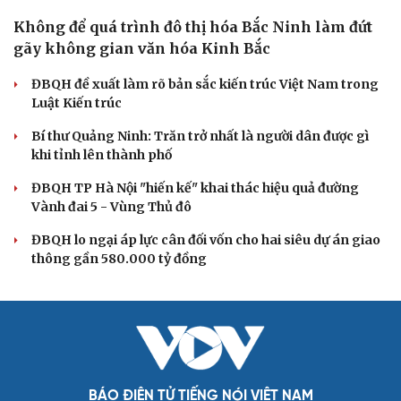
XÂY DỰNG, CHỈNH ĐỐN ĐẢNG
Điểm mới đột phá trong Chỉ thị số 07 về thực
hành tư tưởng, phong cách Hồ Chí Minh
Đảng ủy các cơ quan Đảng Trung ương xây dựng phần
mềm đánh giá cán bộ theo KPI
Đồng chí Trần Cẩm Tú: Bộ chỉ số đánh giá công việc
phải đo được kết quả thực chất
Bộ Chính trị: Giải thể hội quần chúng hoạt động kém
hiệu quả, không đúng tôn chỉ
Quy định số 207: Siết trách nhiệm đảng viên khi sử dụng
mạng xã hội
QUỐC HỘI