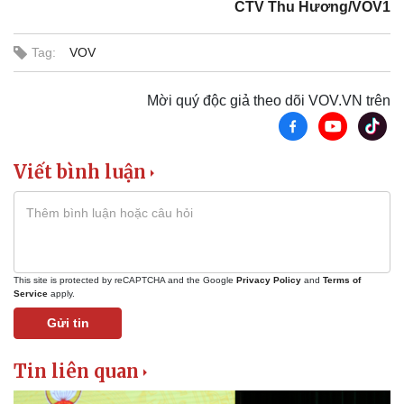
CTV Thu Hương/VOV1
Tag:
VOV
Mời quý độc giả theo dõi VOV.VN trên
Viết bình luận
This site is protected by reCAPTCHA and the Google
Privacy Policy
and
Terms of
Service
apply.
Gửi tin
Tin liên quan