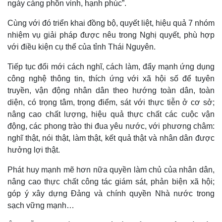
Cuộc sống đó đây
Ảnh
ngày càng phồn vinh, hạnh phúc”.
Hồ sơ
E-Magazine
Infographic
Cùng với đó triển khai đồng bộ, quyết liệt, hiệu quả 7 nhóm
nhiệm vụ giải pháp được nêu trong Nghị quyết, phù hợp
với điều kiện cụ thể của tỉnh Thái Nguyên.
Tiếp tục đổi mới cách nghĩ, cách làm, đẩy mạnh ứng dụng
công nghệ thông tin, thích ứng với xã hội số để tuyên
truyền, vận động nhân dân theo hướng toàn dân, toàn
diện, có trọng tâm, trọng điểm, sát với thực tiễn ở cơ sở;
nâng cao chất lượng, hiệu quả thực chất các cuộc vận
động, các phong trào thi đua yêu nước, với phương châm:
nghĩ thật, nói thật, làm thật, kết quả thật và nhân dân được
hưởng lợi thật.
Phát huy mạnh mẽ hơn nữa quyền làm chủ của nhân dân,
nâng cao thực chất công tác giám sát, phản biện xã hội;
góp ý xây dựng Đảng và chính quyền Nhà nước trong
sạch vững mạnh…