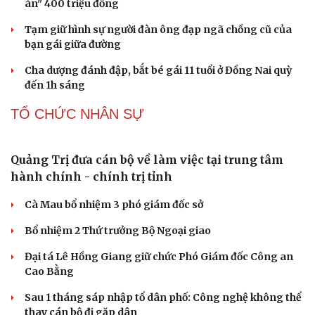
Apple và Samsung áp đảo các đối thủ trong phân khúc
smartphone cao cấp
Thành lập Khu Công nghệ cao tỉnh Hưng Yên quy mô
hơn 496ha
Phê duyệt Chương trình KHCN và đổi mới sáng tạo quốc
gia về công nghệ chiến lược
Bắc Kinh triển khai “nhân viên” robot tại các công viên
PHÁP LUẬT
Nóng 24h ngày 7/8: Cha dượng bạo hành, bắt bé
gái 11 tuổi quỳ đến 1h sáng
Bàn giao nhóm đối tượng bị Interpol truy nã đỏ, lừa đảo
hơn 327 tỷ đồng
Bắt giữ người phụ nữ giả danh công an lừa đảo "chạy
án" 400 triệu đồng