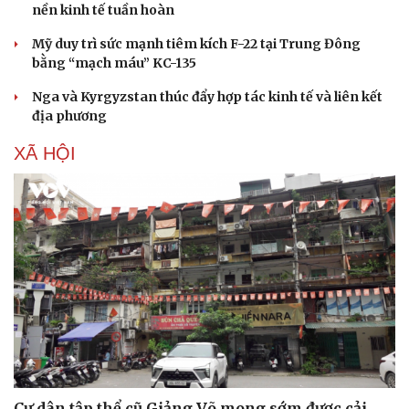
nền kinh tế tuần hoàn
Mỹ duy trì sức mạnh tiêm kích F-22 tại Trung Đông
bằng “mạch máu” KC-135
Nga và Kyrgyzstan thúc đẩy hợp tác kinh tế và liên kết
địa phương
XÃ HỘI
Doanh nghiệp
Công nghệ
Thông tin doanh nghiệp
Sành điệu
Doanh nghiệp 24h
Tin Công nghệ
Doanh nhân
Trải nghiệm
Vì cộng đồng
Chuyển đổi số
Cư dân tập thể cũ Giảng Võ mong sớm được cải