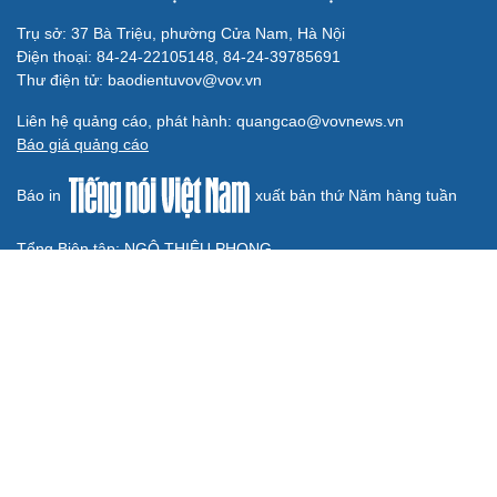
Không để quá trình đô thị hóa Bắc Ninh làm đứt
gãy không gian văn hóa Kinh Bắc
ĐBQH đề xuất làm rõ bản sắc kiến trúc Việt Nam trong
Luật Kiến trúc
Bí thư Quảng Ninh: Trăn trở nhất là người dân được gì
khi tỉnh lên thành phố
ĐBQH TP Hà Nội "hiến kế" khai thác hiệu quả đường
Vành đai 5 - Vùng Thủ đô
ĐBQH lo ngại áp lực cân đối vốn cho hai siêu dự án giao
thông gần 580.000 tỷ đồng
BÁO ĐIỆN TỬ TIẾNG NÓI VIỆT NAM