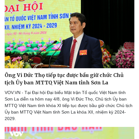
Ông Vi Đức Thọ tiếp tục được bầu giữ chức Chủ
tịch Ủy ban MTTQ Việt Nam tỉnh Sơn La
VOV.VN - Tại Đại hội Đại biểu Mặt trận Tổ quốc Việt Nam tỉnh
Pháp luật
Quân sự - Quốc phòng
Sơn La diễn ra hôm nay 4/8, ông Vi Đức Thọ, Chủ tịch Ủy ban
MTTQ Việt Nam tỉnh khóa XI tiếp tục được bầu giữ chức Chủ tịch
Vụ án
Vũ khí
Ủy ban MTTQ Việt Nam tỉnh Sơn La khóa XII, nhiệm kỳ 2024-
Tin nóng
Việt Nam
2029.
Tư vấn luật
Phân tích