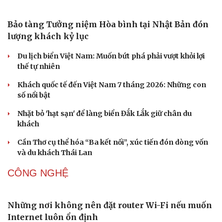
an ninh cho đối tượng 1
Bế mạc Vòng Chung kết Hội thao Công an Nhân dân
năm 2026
VĂN HÓA
Hoa sữa
Khúc mùa thu
Người trẻ và hành trình đưa di sản “chạm” vào đương đại
Từ vụ MCK gỡ 19 ca khúc: Không thể gây sốc rồi chỉ xin
lỗi là xong
Hà Nội sắp cải tạo 131 vòm cầu đá: Đánh thức di sản giữa
lòng phố cổ
DU LỊCH