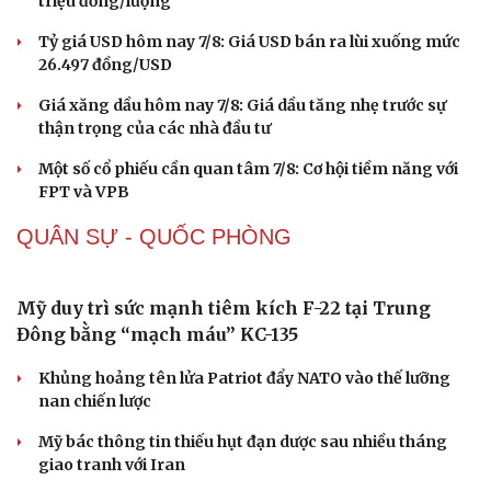
Nhận định chứng khoán 7/8: VN-Index giằng co
quanh vùng 1.760-1.770 điểm
Giá vàng hôm nay 7/8: Vàng trong nước giảm còn 142,7
triệu đồng/lượng
Tỷ giá USD hôm nay 7/8: Giá USD bán ra lùi xuống mức
26.497 đồng/USD
Giá xăng dầu hôm nay 7/8: Giá dầu tăng nhẹ trước sự
thận trọng của các nhà đầu tư
Một số cổ phiếu cần quan tâm 7/8: Cơ hội tiềm năng với
Sức khỏe
Đời sống
FPT và VPB
Dinh dưỡng - món ngon
Nhà đẹp
Cây thuốc
Blog
QUÂN SỰ - QUỐC PHÒNG
Sản phụ khoa
Tình yêu - Gia đình