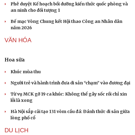
Nhi khoa
Nam khoa
Làm đẹp - giảm cân
Phòng mạch online
Ăn sạch sống khỏe
Mỹ duy trì sức mạnh tiêm kích F-22 tại Trung
Đông bằng “mạch máu” KC-135
Khủng hoảng tên lửa Patriot đẩy NATO vào thế lưỡng
nan chiến lược
Mỹ bác thông tin thiếu hụt đạn dược sau nhiều tháng
giao tranh với Iran
Phê duyệt Kế hoạch bồi dưỡng kiến thức quốc phòng và