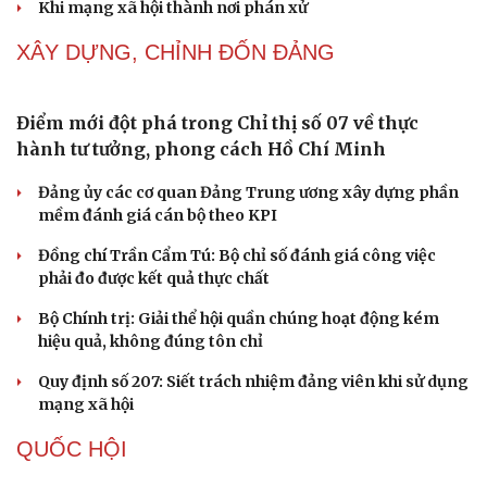
Tự cảnh giác trước tâm lý đám đông khi dùng mạng xã
hội
Khi mạng xã hội thành nơi phán xử
Cải chính
NHẬN DIỆN SỰ THẬT
Thành tựu nhân quyền ở Việt Nam: Sự thật được
chứng minh qua những số liệu cụ thể
Thực tiễn vận hành chính quyền ba cấp bác bỏ mọi luận
điệu xuyên tạc
Thủ đoạn xuyên tạc mới trên không gian mạng thời AI
Tự cảnh giác trước tâm lý đám đông khi dùng mạng xã
hội
Khi mạng xã hội thành nơi phán xử