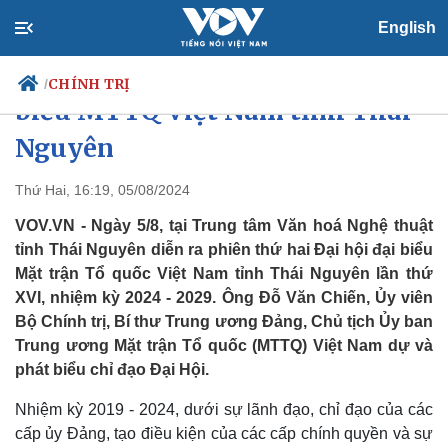
English
Ông Đỗ Văn Chiến dự Đại hội đại
CHÍNH TRỊ
/
biểu MTTQ Việt Nam tỉnh Thái
Nguyên
Chính trị
Xã hội
Thứ Hai, 16:19, 05/08/2024
Đảng
Tin 24h
VOV.VN - Ngày 5/8, tại Trung tâm Văn hoá Nghệ thuật
Tổ chức nhân sự
Dự báo thời tiết
tỉnh Thái Nguyên diễn ra phiên thứ hai Đại hội đại biểu
Quốc hội
Giáo dục
Mặt trận Tổ quốc Việt Nam tỉnh Thái Nguyên lần thứ
Nhận diện sự thật
Dấu ấn VOV
XVI, nhiệm kỳ 2024 - 2029. Ông Đỗ Văn Chiến, Ủy viên
Việc làm
Biển đảo
Bộ Chính trị, Bí thư Trung ương Đảng, Chủ tịch Ủy ban
Trung ương Mặt trận Tổ quốc (MTTQ) Việt Nam dự và
phát biểu chỉ đạo Đại Hội.
Nhiệm kỳ 2019 - 2024, dưới sự lãnh đạo, chỉ đạo của các
cấp ủy Đảng, tạo điều kiện của các cấp chính quyền và sự