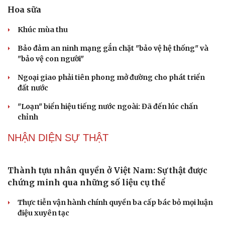
QUỐC HỘI
Hạt giống tâm hồn
Không để quá trình đô thị hóa Bắc Ninh làm đứt
gãy không gian văn hóa Kinh Bắc
ĐBQH đề xuất làm rõ bản sắc kiến trúc Việt Nam trong
Luật Kiến trúc
Bí thư Quảng Ninh: Trăn trở nhất là người dân được gì
khi tỉnh lên thành phố
ĐBQH TP Hà Nội "hiến kế" khai thác hiệu quả đường
Vành đai 5 - Vùng Thủ đô
ĐBQH lo ngại áp lực cân đối vốn cho hai siêu dự án giao
thông gần 580.000 tỷ đồng
PODCAST