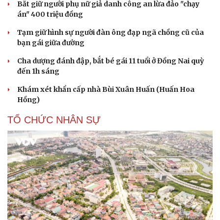
Bắt giữ người phụ nữ giả danh công an lừa đảo "chạy
án" 400 triệu đồng
Tạm giữ hình sự người đàn ông đạp ngã chồng cũ của
bạn gái giữa đường
Cha dượng đánh đập, bắt bé gái 11 tuổi ở Đồng Nai quỳ
Du lịch
Podcast
đến 1h sáng
Tư vấn
Câu chuyện thời sự
Săn Tour
Đọc truyện đêm khuya
Khám xét khẩn cấp nhà Bùi Xuân Huấn (Huấn Hoa
check-in
Cửa sổ tình yêu
Hồng)
Kể chuyện cho bé
Hạt giống tâm hồn
TỔ CHỨC NHÂN SỰ