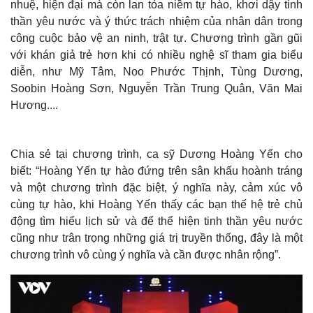
nhuệ, hiện đại mà còn lan tỏa niềm tự hào, khơi dậy tinh
thần yêu nước và ý thức trách nhiệm của nhân dân trong
công cuộc bảo vệ an ninh, trật tự. Chương trình gần gũi
với khán giả trẻ hơn khi có nhiều nghệ sĩ tham gia biểu
diễn, như Mỹ Tâm, Noo Phước Thịnh, Tùng Dương,
Soobin Hoàng Sơn, Nguyễn Trần Trung Quân, Văn Mai
Hương....
Thế giới
Multimedia
Chia sẻ tại chương trình, ca sỹ Dương Hoàng Yến cho
Quan sát
Video
biết: “Hoàng Yến tự hào đứng trên sân khấu hoành tráng
Cuộc sống đó đây
Ảnh
và một chương trình đặc biệt, ý nghĩa này, cảm xúc vô
Hồ sơ
E-Magazine
cùng tự hào, khi Hoàng Yến thấy các bạn thế hệ trẻ chủ
Infographic
động tìm hiểu lịch sử và để thể hiện tinh thần yêu nước
cũng như trân trọng những giá trị truyền thống, đây là một
chương trình vô cùng ý nghĩa và cần được nhân rộng”.