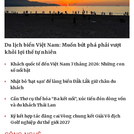
Du lịch biển Việt Nam: Muốn bứt phá phải vượt
Văn hóa
Giải trí
khỏi lợi thế tự nhiên
Sân khấu - Điện ảnh
Nghệ sĩ
Văn học
Thời trang
Khách quốc tế đến Việt Nam 7 tháng 2026: Những con
Âm nhạc
Sao Việt
số nổi bật
Di sản
Nhặt bỏ 'hạt sạn' để làng biển Đắk Lắk giữ chân du
khách
Cần Thơ cụ thể hóa “Ba kết nối”, xúc tiến đón dòng vốn
và du khách Thái Lan
Ký kết hợp tác đăng cai Vòng chung kết Giải Vô địch
Golf nghiệp dư thế giới 2027