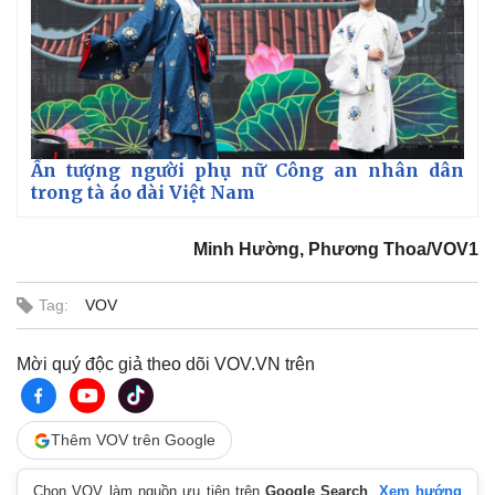
Ấn tượng người phụ nữ Công an nhân dân
trong tà áo dài Việt Nam
Kinh tế
Thị trường
Bất động sản
Giá vàng
Khởi nghiệp
Tiêu dùng
Minh Hường, Phương Thoa/VOV1
Tỷ giá
Chứng khoán
Tag:
VOV
Giá cà phê
Mời quý độc giả theo dõi VOV.VN trên
Thêm VOV trên Google
Chọn VOV làm nguồn ưu tiên trên
Google Search
.
Xem hướng