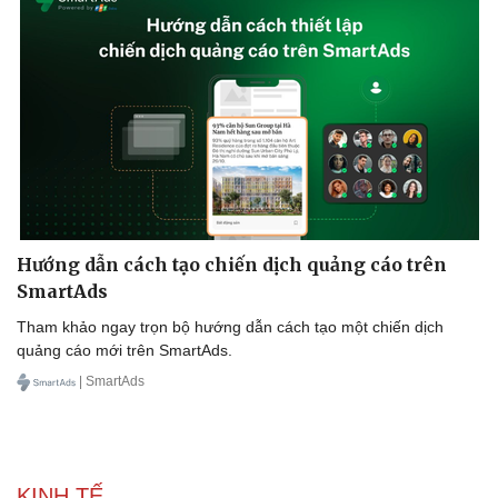
Thể thao
Ô tô - Xe máy
Bóng đá
Ô tô
Lịch thi đấu bóng đá
Xe máy
Thế giới thể thao
Tư vấn
eSports
Hậu trường
Hướng dẫn cách tạo chiến dịch quảng cáo trên
SmartAds
Tham khảo ngay trọn bộ hướng dẫn cách tạo một chiến dịch
quảng cáo mới trên SmartAds.
| SmartAds
KINH TẾ