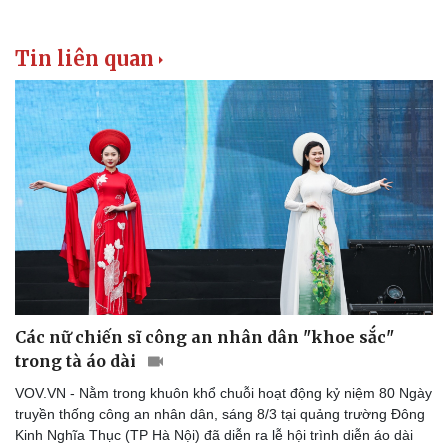
Tin liên quan
Pháp luật
Quân sự - Quốc phòng
Vụ án
Vũ khí
Tin nóng
Việt Nam
Tư vấn luật
Phân tích
Các nữ chiến sĩ công an nhân dân "khoe sắc"
trong tà áo dài
VOV.VN - Nằm trong khuôn khổ chuỗi hoạt động kỷ niệm 80 Ngày
truyền thống công an nhân dân, sáng 8/3 tại quảng trường Đông
Kinh Nghĩa Thục (TP Hà Nội) đã diễn ra lễ hội trình diễn áo dài