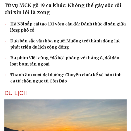
Từ vụ MCK gỡ 19 ca khúc: Không thể gây sốc rồi
chỉ xin lỗi là xong
Hà Nội sắp cải tạo 131 vòm cầu đá: Đánh thức di sản giữa
lòng phố cổ
Đưa bản sắc văn hóa người Mường trở thành động lực
phát triển du lịch cộng đồng
Ba phim Việt cùng “đổ bộ” phòng vé tháng 8, đối đầu
loạt bom tấn ngoại
Thanh âm vượt đại dương: Chuyện chưa kể về bản tình
ca từ chốn ngục tù Côn Đảo
DU LỊCH