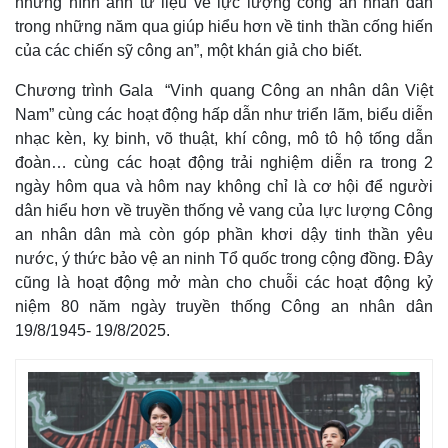
những hình ảnh tư liệu về lực lượng công an nhân dân
trong những năm qua giúp hiểu hơn về tinh thần cống hiến
của các chiến sỹ công an”, một khán giả cho biết.
Chương trình Gala “Vinh quang Công an nhân dân Việt
Nam” cùng các hoạt động hấp dẫn như triển lãm, biểu diễn
nhạc kèn, kỵ binh, võ thuật, khí công, mô tô hộ tống dẫn
đoàn… cùng các hoạt động trải nghiệm diễn ra trong 2
ngày hôm qua và hôm nay không chỉ là cơ hội để người
dân hiểu hơn về truyền thống vẻ vang của lực lượng Công
an nhân dân mà còn góp phần khơi dậy tinh thần yêu
nước, ý thức bảo vệ an ninh Tổ quốc trong cộng đồng. Đây
cũng là hoạt động mở màn cho chuỗi các hoạt động kỷ
niệm 80 năm ngày truyền thống Công an nhân dân
19/8/1945- 19/8/2025.