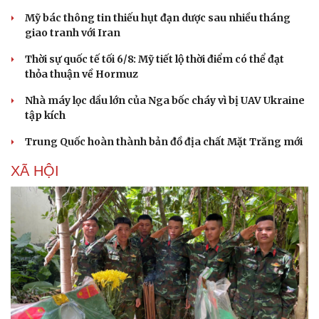
Mỹ bác thông tin thiếu hụt đạn dược sau nhiều tháng
giao tranh với Iran
Thời sự quốc tế tối 6/8: Mỹ tiết lộ thời điểm có thể đạt
thỏa thuận về Hormuz
Doanh nghiệp
Công nghệ
Nhà máy lọc dầu lớn của Nga bốc cháy vì bị UAV Ukraine
Thông tin doanh nghiệp
Sành điệu
tập kích
Doanh nghiệp 24h
Tin Công nghệ
Doanh nhân
Trải nghiệm
Trung Quốc hoàn thành bản đồ địa chất Mặt Trăng mới
Vì cộng đồng
Chuyển đổi số
XÃ HỘI