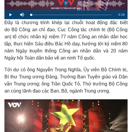
R
-
3:18
L
P
M
o
l
u
a
Đây là chương trình khép lại chuỗi hoạt động đặc biệt
a
t
e
d
y
e
e
do Bộ Công an chỉ đạo, Cục Công tác chính trị (Bộ Công
d
m
:
an) tổ chức nhân kỷ niệm 77 năm Công an nhân dân học
2
.
a
0
tập, thực hiện Sáu điều Bác Hồ dạy, hướng tới kỷ niệm 80
7
%
năm Ngày truyền thống Công an nhân dân và 20 năm
i
Ngày hội Toàn dân bảo vệ an ninh Tổ quốc.
n
i
Tới dự có ông Nguyễn Trọng Nghĩa, Ủy viên Bộ Chính trị,
Bí thư Trung ương Đảng, Trưởng Ban Tuyên giáo và Dân
n
vận Trung ương; ông Trần Quốc Tỏ, Thứ trưởng Bộ Công
g
an cùng lãnh đạo các Ban, Bộ, ngành Trung ương.
T
i
m
e