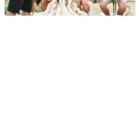
Thành tựu nhân quyền ở Việt Nam: Sự thật được
chứng minh qua những số liệu cụ thể
Thực tiễn vận hành chính quyền ba cấp bác bỏ mọi luận
điệu xuyên tạc
Thủ đoạn xuyên tạc mới trên không gian mạng thời AI
Tự cảnh giác trước tâm lý đám đông khi dùng mạng xã
hội
Khi mạng xã hội thành nơi phán xử
XÂY DỰNG, CHỈNH ĐỐN ĐẢNG