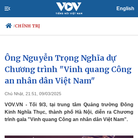
English
CHÍNH TRỊ
/
Ông Nguyễn Trọng Nghĩa dự
Chính trị
Xã hội
Đảng
Tin 24h
Chương trình "Vinh quang Công
Tổ chức nhân sự
Dự báo thời tiết
an nhân dân Việt Nam"
Quốc hội
Giáo dục
Nhận diện sự thật
Dấu ấn VOV
Việc làm
Chủ Nhật, 21:51, 09/03/2025
Biển đảo
VOV.VN - Tối 9/3, tại trung tâm Quảng trường Đông
Kinh Nghĩa Thục, thành phố Hà Nội, diễn ra Chương
trình gala "Vinh quang Công an nhân dân Việt Nam".