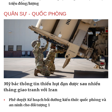
triệu đồng/lượng
QUÂN SỰ - QUỐC PHÒNG
Sức khỏe
Đời sống
Dinh dưỡng - món ngon
Nhà đẹp
Cây thuốc
Blog
Sản phụ khoa
Tình yêu - Gia đình
Nhi khoa
Nam khoa
Làm đẹp - giảm cân
Phòng mạch online
Ăn sạch sống khỏe
Mỹ bác thông tin thiếu hụt đạn dược sau nhiều
tháng giao tranh với Iran
Phê duyệt Kế hoạch bồi dưỡng kiến thức quốc phòng và
an ninh cho đối tượng 1