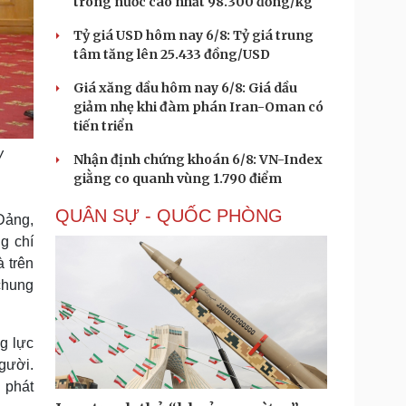
trong nước cao nhất 98.300 đồng/kg
Tỷ giá USD hôm nay 6/8: Tỷ giá trung
tâm tăng lên 25.433 đồng/USD
Giá xăng dầu hôm nay 6/8: Giá dầu
giảm nhẹ khi đàm phán Iran-Oman có
tiến triển
w
Nhận định chứng khoán 6/8: VN-Index
giằng co quanh vùng 1.790 điểm
QUÂN SỰ - QUỐC PHÒNG
Đảng,
g chí
 trên
chung
g lực
gười.
 phát