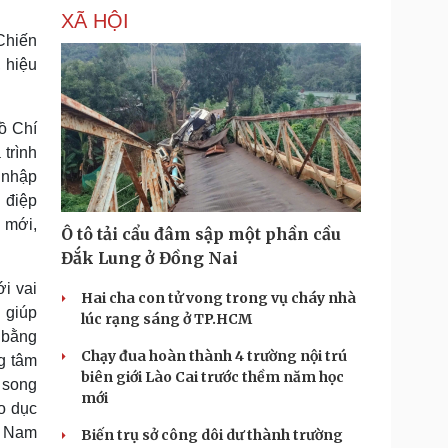
XÃ HỘI
Chiến
 hiệu
ồ Chí
 trình
u nhập
g điệp
 mới,
Ô tô tải cẩu đâm sập một phần cầu
Đắk Lung ở Đồng Nai
i vai
Hai cha con tử vong trong vụ cháy nhà
n giúp
lúc rạng sáng ở TP.HCM
 bằng
Chạy đua hoàn thành 4 trường nội trú
g tâm
biên giới Lào Cai trước thềm năm học
 song
mới
o dục
t Nam
Biến trụ sở công dôi dư thành trường