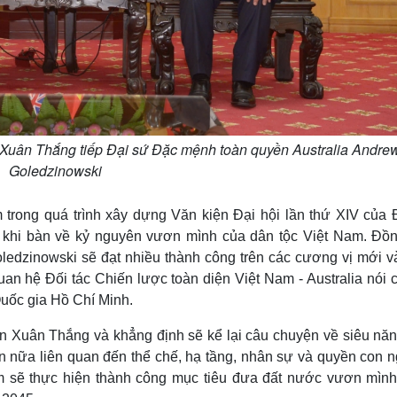
 Xuân Thắng tiếp Đại sứ Đặc mệnh toàn quyền Australia Andre
Goledzinowski
rong quá trình xây dựng Văn kiện Đại hội lần thứ XIV của 
 khi bàn về kỷ nguyên vươn mình của dân tộc Việt Nam. Đồn
edzinowski sẽ đạt nhiều thành công trên các cương vị mới và
uan hệ Đối tác Chiến lược toàn diện Việt Nam - Australia nói 
Quốc gia Hồ Chí Minh.
Xuân Thắng và khẳng định sẽ kể lại câu chuyện về siêu năn
n nữa liên quan đến thể chế, hạ tầng, nhân sự và quyền con n
m sẽ thực hiện thành công mục tiêu đưa đất nước vươn mình