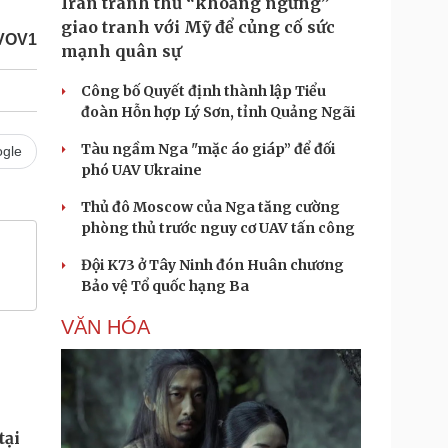
Iran tranh thủ “khoảng ngừng”
giao tranh với Mỹ để củng cố sức
/VOV1
mạnh quân sự
Công bố Quyết định thành lập Tiểu
đoàn Hỗn hợp Lý Sơn, tỉnh Quảng Ngãi
Tàu ngầm Nga "mặc áo giáp” để đối
gle
phó UAV Ukraine
Thủ đô Moscow của Nga tăng cường
phòng thủ trước nguy cơ UAV tấn công
Đội K73 ở Tây Ninh đón Huân chương
Bảo vệ Tổ quốc hạng Ba
VĂN HÓA
tại