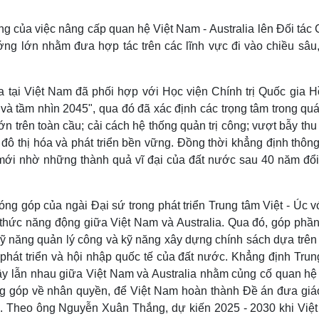
 của việc nâng cấp quan hệ Việt Nam - Australia lên Đối tác 
ớng lớn nhằm đưa hợp tác trên các lĩnh vực đi vào chiều sâu,
tại Việt Nam đã phối hợp với Học viện Chính trị Quốc gia H
à tầm nhìn 2045", qua đó đã xác định các trọng tâm trong quá
n trên toàn cầu; cải cách hệ thống quản trị công; vượt bẫy th
; đô thị hóa và phát triển bền vững. Đồng thời khẳng định thôn
ới nhờ những thành quả vĩ đại của đất nước sau 40 năm đổi
 góp của ngài Đại sứ trong phát triển Trung tâm Việt - Úc vớ
tri thức năng động giữa Việt Nam và Australia. Qua đó, góp phầ
 kỹ năng quản lý công và kỹ năng xây dựng chính sách dựa trên
phát triển và hội nhập quốc tế của đất nước. Khẳng định Trun
 cậy lẫn nhau giữa Việt Nam và Australia nhằm củng cố quan hệ
ng góp về nhân quyền, để Việt Nam hoàn thành Đề án đưa giá
. Theo ông Nguyễn Xuân Thắng, dự kiến 2025 - 2030 khi Việ