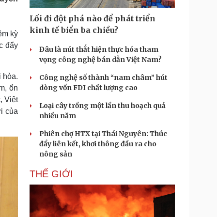
Doanh nghiệp 24h
Tin Công nghệ
Doanh nhân
Trải nghiệm
Lối đi đột phá nào để phát triển
ì cộng đồng
Chuyển đổi số
kinh tế biển ba chiều?
ệm kỳ
c đẩy
Đâu là nút thắt hiện thực hóa tham
u lịch
Podcast
vọng công nghệ bán dẫn Việt Nam?
Tư vấn
Câu chuyện thời sự
Săn Tour
Đọc truyện đêm khuya
i hòa.
Công nghệ số thành “nam châm” hút
heck-in
Cửa sổ tình yêu
dòng vốn FDI chất lượng cao
am, ổn
Kể chuyện cho bé
, Việt
Loại cây trồng một lần thu hoạch quả
Hạt giống tâm hồn
i của
nhiều năm
Phiên chợ HTX tại Thái Nguyên: Thúc
đẩy liên kết, khơi thông đầu ra cho
nông sản
THẾ GIỚI