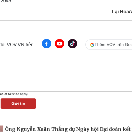
 2045.
Lại Hoa
 dõi VOV.VN trên
Thêm VOV trên Goo
ms of Service
apply.
Gửi tin
Ông Nguyễn Xuân Thắng dự Ngày hội Đại đoàn kết 