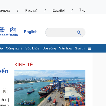
ສາລາວ
/
Русский
/
Español
/
ไทย
English
dcast
Radio
ệp
Công nghệ
Sức khỏe
Đời sống
Văn hóa
Giải trí
inh tế
Thị trường
KINH TẾ
ất động sản
Giá vàng
yền
hởi nghiệp
Tiêu dùng
Tỷ giá
Chứng khoán
Giá cà phê
oanh nghiệp
Công nghệ
h trị
hông tin doanh nghiệp
Sành điệu
quyền