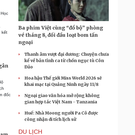
 Học
g
ã
Ba phim Việt cùng “đổ bộ” phòng
 kết
vé tháng 8, đối đầu loạt bom tấn
ngoại
Thanh âm vượt đại dương: Chuyện chưa
kể về bản tình ca từ chốn ngục tù Côn
gân
Đảo
Hoa hậu Thế giới Miss World 2026 sẽ
Bộ
khai mạc tại Quảng Ninh ngày 11/8
ịch
ám đốc
Ngoại giao văn hóa mở rộng không
gian hợp tác Việt Nam - Tanzania
Huế: Nhà Moong người Pa Cô được
công nhận di tích lịch sử
DU LỊCH
 Nam