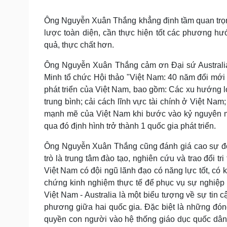
Ông Nguyễn Xuân Thắng khẳng định tầm quan trọng
lược toàn diện, cần thực hiện tốt các phương hư
quả, thực chất hơn.
Ông Nguyễn Xuân Thắng cảm ơn Đại sứ Australia 
Minh tổ chức Hội thảo "Việt Nam: 40 năm đổi mới v
phát triển của Việt Nam, bao gồm: Các xu hướng lớ
trung bình; cải cách lĩnh vực tài chính ở Việt Nam
mạnh mẽ của Việt Nam khi bước vào kỷ nguyên m
qua đó định hình trở thành 1 quốc gia phát triển.
Ông Nguyễn Xuân Thắng cũng đánh giá cao sự đóng
trò là trung tâm đào tạo, nghiên cứu và trao đổi 
Việt Nam có đội ngũ lãnh đạo có năng lực tốt, có
chứng kinh nghiệm thực tế để phục vụ sự nghiệp 
Việt Nam - Australia là một biểu tượng về sự tin
phương giữa hai quốc gia. Đặc biệt là những đó
quyền con người vào hệ thống giáo dục quốc dân