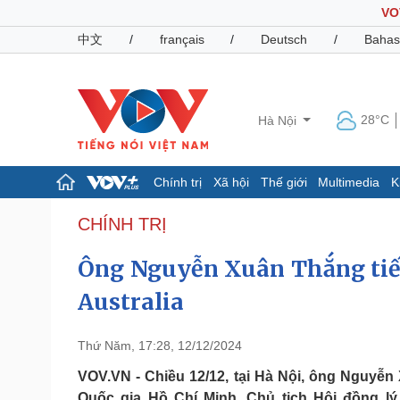
VO
中文
/
français
/
Deutsch
/
Bahas
28°C
Hà Nội
Chính trị
Xã hội
Thế giới
Multimedia
K
Chính trị
Xã hội
CHÍNH TRỊ
Đảng
Tin 24h
Ông Nguyễn Xuân Thắng tiếp
Tổ chức nhân sự
Dự báo thời tiết
Quốc hội
Giáo dục
Australia
Nhận diện sự thật
Dấu ấn VOV
Việc làm
Biển đảo
Thứ Năm, 17:28, 12/12/2024
Pháp luật
Quân sự - Quốc phòng
VOV.VN - Chiều 12/12, tại Hà Nội, ông Nguyễn 
Vụ án
Vũ khí
Quốc gia Hồ Chí Minh, Chủ tịch Hội đồng l