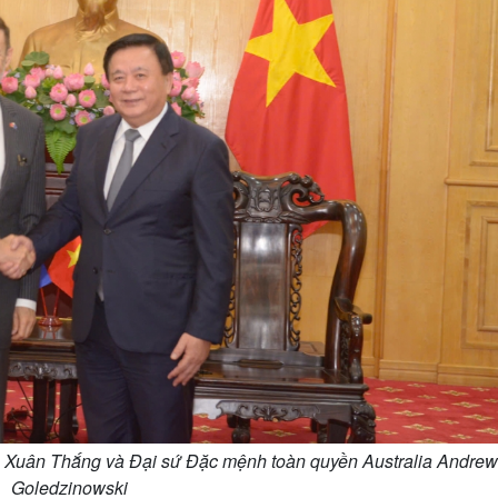
n Xuân Thắng và Đại sứ Đặc mệnh toàn quyền Australia Andrew
Goledzinowski