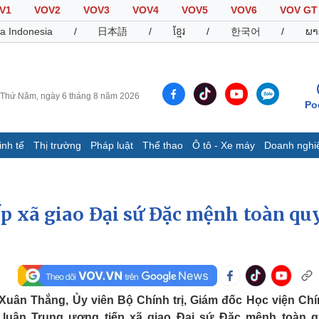
V1
VOV2
VOV3
VOV4
VOV5
VOV6
VOV GT
a Indonesia
/
日本語
/
ខ្មែរ
/
한국어
/
ພາ
Thứ Năm, ngày 6 tháng 8 năm 2026
Po
inh tế
Thị trường
Pháp luật
Thể thao
Ô tô - Xe máy
Doanh nghi
Thế giới
Multimedia
K
Quan sát
Video
B
 xã giao Đại sứ Đặc mệnh toàn qu
Cuộc sống đó đây
Ảnh
K
Hồ sơ
E-Magazine
Infographic
Thể thao
Ô tô - Xe máy
D
Xuân Thắng, Ủy viên Bộ Chính trị, Giám đốc Học viện Chín
Bóng đá
Ô tô
T
ý luận Trung ương tiếp xã giao Đại sứ Đặc mệnh toàn 