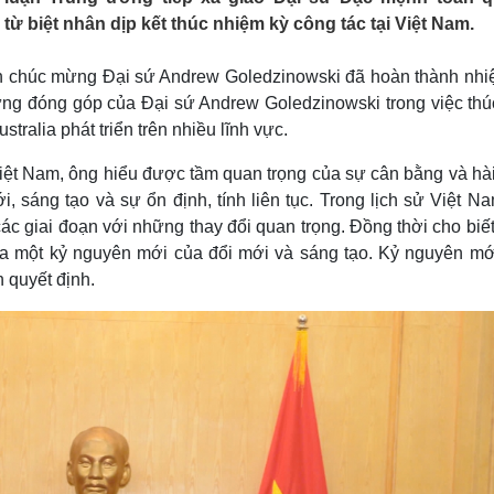
Lịch thi đấu bóng đá
Xe máy
ừ biệt nhân dịp kết thúc nhiệm kỳ công tác tại Việt Nam.
Thế giới thể thao
Tư vấn
eSports
V
nh chúc mừng Đại sứ Andrew Goledzinowski đã hoàn thành nhi
Hậu trường
hững đóng góp của Đại sứ Andrew Goledzinowski trong việc thú
Văn hóa
Giải trí
D
tralia phát triển trên nhiều lĩnh vực.
Sân khấu - Điện ảnh
Nghệ sĩ
Văn học
Thời trang
Việt Nam, ông hiểu được tầm quan trọng của sự cân bằng và hà
Âm nhạc
Sao Việt
c
 sáng tạo và sự ổn định, tính liên tục. Trong lịch sử Việt N
Di sản
c giai đoạn với những thay đổi quan trọng. Đồng thời cho biết
a một kỷ nguyên mới của đổi mới và sáng tạo. Kỷ nguyên mớ
 quyết định.