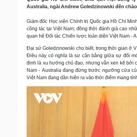
Tin nóng
Việt Nam
Australia, ngài Andrew Goledzinowski đến chào t
Tư vấn luật
Phân tích
Giám đốc Học viện Chính trị Quốc gia Hồ Chí Mi
công tác tại Việt Nam; đồng thời đánh giá cao n
Sức khỏe
Đời sống
quan hệ Đối tác Chiến lược toàn diện Việt Nam - Aus
Dinh dưỡng - món ngon
Nhà đẹp
Cây thuốc
Blog
Đại sứ Goledzinowski cho biết, trong thời gian ở 
Sản phụ khoa
Tình yêu - Gia đình
Điều này có nghĩa là sự cân bằng giữa sự đổi mới,
Nhi khoa
định là xu hướng chủ đạo, nhưng vẫn xen kẽ bởi cá
Nam khoa
Nam - Australia đang đứng trước ngưỡng cửa củ
Làm đẹp - giảm cân
Việt Nam đang dần hiện ra vào thời điểm mang tính
Phòng mạch online
Ăn sạch sống khỏe
Cải chính