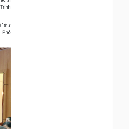
ạc sĩ
 Trình
í thư
; Phó