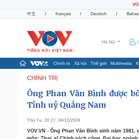
VO
中文
/
français
/
Deutsch
/
Bahas
Hà Nội
Chính trị
Xã hội
Thế giới
Multimedia
K
Chính trị
Xã hội
CHÍNH TRỊ
Đảng
Tin 24h
Ông Phan Văn Bình được b
Tổ chức nhân sự
Dự báo thời tiết
Quốc hội
Giáo dục
Tỉnh uỷ Quảng Nam
Nhận diện sự thật
Dấu ấn VOV
Việc làm
Biển đảo
Thứ Tư, 20:27, 04/12/2024
Pháp luật
Quân sự - Quốc phòng
VOV.VN - Ông Phan Văn Bình sinh năm 1981, 
Vụ án
Vũ khí
môn: Thạc sĩ Chính sách công, Đại học ngành 