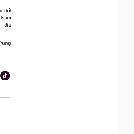
m tốt
g Nam
, địa
Trung