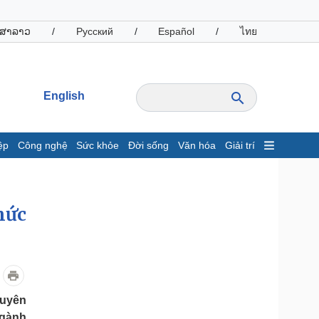
ສາລາວ
/
Русский
/
Español
/
ไทย
English
ệp
Công nghệ
Sức khỏe
Đời sống
Văn hóa
Giải trí
inh tế
Thị trường
ất động sản
Giá vàng
hức
hởi nghiệp
Tiêu dùng
Tỷ giá
Chứng khoán
Giá cà phê
oanh nghiệp
Công nghệ
huyên
hông tin doanh nghiệp
Sành điệu
ngành