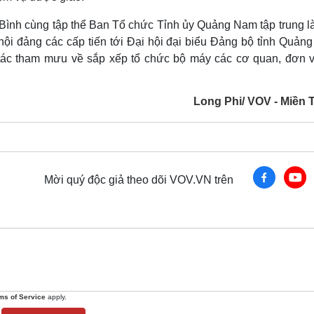
ình cùng tập thể Ban Tổ chức Tỉnh ủy Quảng Nam tập trung là
ội đảng các cấp tiến tới Đại hội đại biểu Đảng bộ tỉnh Quản
 tác tham mưu về sắp xếp tổ chức bộ máy các cơ quan, đơn vị
Long Phi/ VOV - Miền 
Mời quý độc giả theo dõi VOV.VN trên
ms of Service
apply.