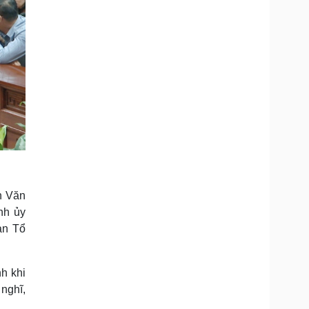
h Văn
nh ủy
an Tổ
h khi
 nghĩ,