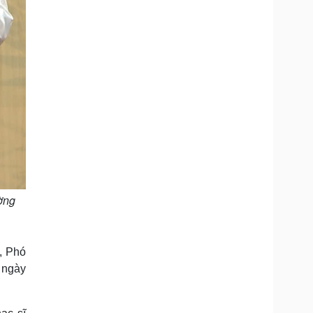
ờng
, Phó
 ngày