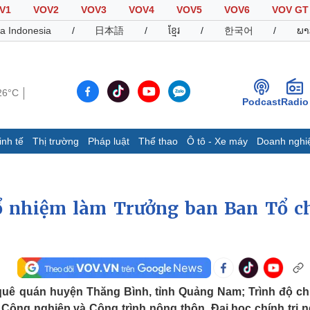
V1
VOV2
VOV3
VOV4
VOV5
VOV6
VOV GT
a Indonesia
/
日本語
/
ខ្មែរ
/
한국어
/
ພາ
26°C
Podcast
Radio
inh tế
Thị trường
Pháp luật
Thể thao
Ô tô - Xe máy
Doanh nghi
Thế giới
Multimedia
K
Quan sát
Video
B
ổ nhiệm làm Trưởng ban Ban Tổ c
Cuộc sống đó đây
Ảnh
K
Hồ sơ
E-Magazine
Infographic
Thể thao
Ô tô - Xe máy
D
quê quán huyện Thăng Bình, tỉnh Quảng Nam; Trình độ c
Bóng đá
Ô tô
T
Công nghiệp và Công trình nông thôn, Đại học chính trị 