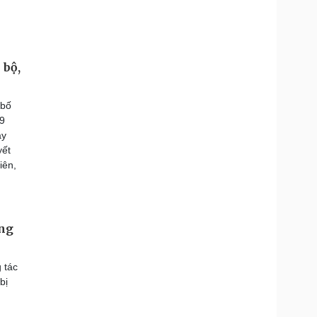
 bộ,
 bố
09
ày
yết
iên,
ơng
 tác
bị