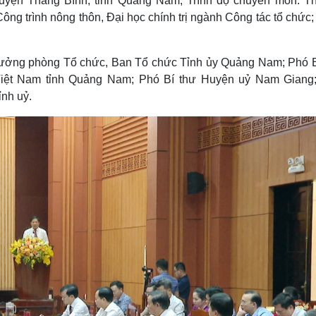
yện Thăng Bình, tỉnh Quảng Nam; Trình độ chuyên môn: Th
g trình nông thôn, Đại học chính trị ngành Công tác tổ chức;
rưởng phòng Tổ chức, Ban Tổ chức Tỉnh ủy Quảng Nam; Phó B
 Việt Nam tỉnh Quảng Nam; Phó Bí thư Huyện uỷ Nam Giang
nh uỷ.