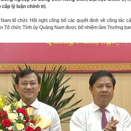
Lịch thi đấu bóng đá
Xe máy
 cấp lý luận chính trị.
Thế giới thể thao
Tư vấn
eSports
V
Nam tổ chức Hội nghị công bố các quyết định về công tác cá
Hậu trường
an Tổ chức Tỉnh ủy Quảng Nam được bổ nhiệm làm Trưởng ba
Văn hóa
Giải trí
D
Sân khấu - Điện ảnh
Nghệ sĩ
Văn học
Thời trang
Âm nhạc
Sao Việt
c
Di sản