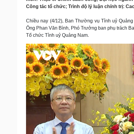
Tin nóng
Việt Nam
Công tác tổ chức; Trình độ lý luận chính trị: Cao
Tư vấn luật
Phân tích
Chiều nay (4/12), Ban Thường vụ Tỉnh uỷ Quảng 
Ông Phan Văn Bình, Phó Trưởng ban phụ trách B
Sức khỏe
Đời sống
Tổ chức Tỉnh uỷ Quảng Nam.
Dinh dưỡng - món ngon
Nhà đẹp
Cây thuốc
Blog
Sản phụ khoa
Tình yêu - Gia đình
Nhi khoa
Nam khoa
Làm đẹp - giảm cân
Phòng mạch online
Ăn sạch sống khỏe
Cải chính