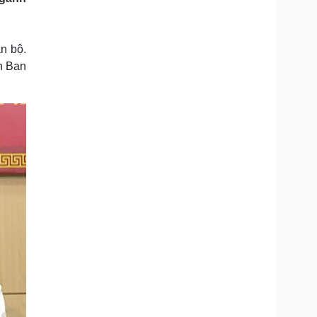
Doanh nghiệp 24h
Tin Công nghệ
Doanh nhân
Trải nghiệm
ì cộng đồng
Chuyển đổi số
n bộ.
n Ban
u lịch
Podcast
Tư vấn
Câu chuyện thời sự
Săn Tour
Đọc truyện đêm khuya
heck-in
Cửa sổ tình yêu
Kể chuyện cho bé
Hạt giống tâm hồn