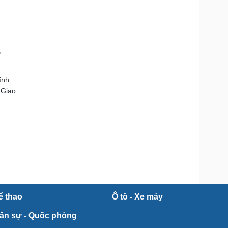
o
ính
 Giao
ể thao
Ô tô - Xe máy
ân sự - Quốc phòng