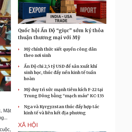
Quốc hội Ấn Độ “giục” sớm ký thỏa
thuận thương mại với Mỹ
Mỹ chính thức siết quyền công dân
theo nơi sinh
Ấn Độ chi 2,5 tỷ USD để sản xuất khí
sinh học, thúc đẩy nền kinh tế tuần
hoàn
Mỹ duy trì sức mạnh tiêm kích F-22 tại
Trung Đông bằng “mạch máu” KC-135
Nga và Kyrgyzstan thúc đẩy hợp tác
, Mặt
kinh tế và liên kết địa phương
g...
XÃ HỘI
 cuộc,