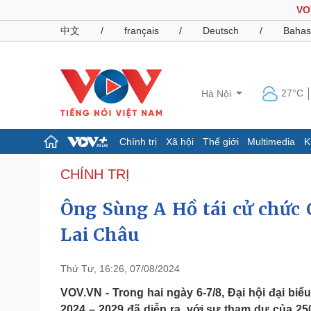
VO
中文
/
français
/
Deutsch
/
Bahas
27°C
Hà Nội
Chính trị
Xã hội
Thế giới
Multimedia
K
Chính trị
Xã hội
CHÍNH TRỊ
Đảng
Tin 24h
Ông Sùng A Hồ tái cử chức
Tổ chức nhân sự
Dự báo thời tiết
Quốc hội
Giáo dục
Lai Châu
Nhận diện sự thật
Dấu ấn VOV
Việc làm
Biển đảo
Thứ Tư, 16:26, 07/08/2024
Pháp luật
Quân sự - Quốc phòng
VOV.VN - Trong hai ngày 6-7/8, Đại hội đại biể
Vụ án
Vũ khí
2024 – 2029 đã diễn ra, với sự tham dự của 25