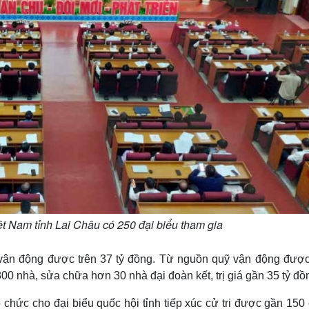
ệt Nam tỉnh Lai Châu có 250 đại biểu tham gia
vận động được trên 37 tỷ đồng. Từ nguồn quỹ vận động được
0 nhà, sửa chữa hơn 30 nhà đại đoàn kết, trị giá gần 35 tỷ đồn
 chức cho đại biểu quốc hội tỉnh tiếp xúc cử tri được gần 150