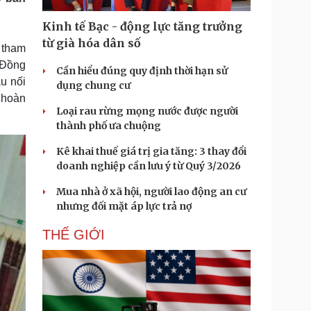
Doanh nghiệp 24h
Tin Công nghệ
Doanh nhân
Trải nghiệm
Kinh tế Bạc - động lực tăng trưởng
ì cộng đồng
Chuyển đổi số
từ già hóa dân số
n tham
. Đồng
Cần hiểu đúng quy định thời hạn sử
u lịch
Podcast
u nối
dụng chung cư
Tư vấn
Câu chuyện thời sự
 hoàn
Săn Tour
Đọc truyện đêm khuya
Loại rau rừng mọng nước được người
heck-in
Cửa sổ tình yêu
thành phố ưa chuộng
Kể chuyện cho bé
Kê khai thuế giá trị gia tăng: 3 thay đổi
Hạt giống tâm hồn
doanh nghiệp cần lưu ý từ Quý 3/2026
Mua nhà ở xã hội, người lao động an cư
nhưng đối mặt áp lực trả nợ
THẾ GIỚI