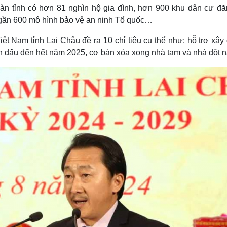
toàn tỉnh có hơn 81 nghìn hộ gia đình, hơn 900 khu dân cư đă
ì gần 600 mô hình bảo vệ an ninh Tổ quốc…
ệt Nam tỉnh Lai Châu đề ra 10 chỉ tiêu cụ thể như: hỗ trợ xây
n đấu đến hết năm 2025, cơ bản xóa xong nhà tạm và nhà dột nát