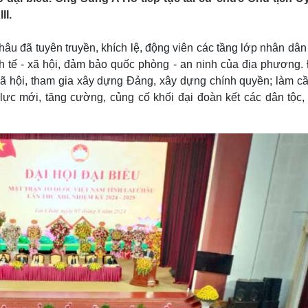
Lịch thi đấu bóng đá
Xe máy
II.
Thế giới thể thao
Tư vấn
eSports
V
hâu đã tuyên truyền, khích lệ, động viên các tầng lớp nhân dâ
Hậu trường
inh tế - xã hội, đảm bảo quốc phòng - an ninh của địa phương
Văn hóa
Giải trí
D
xã hội, tham gia xây dựng Đảng, xây dựng chính quyền; làm cầ
Sân khấu - Điện ảnh
Nghệ sĩ
 lực mới, tăng cường, củng cố khối đại đoàn kết các dân tộc,
Văn học
Thời trang
Âm nhạc
Sao Việt
c
Di sản