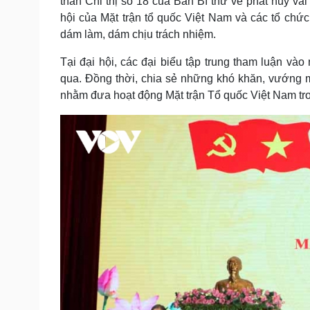
thần Chỉ thị số 18 của Ban Bí thư về phát huy vai
hội của Mặt trận tổ quốc Việt Nam và các tổ chức 
dám làm, dám chịu trách nhiệm.
Tại đại hội, các đại biểu tập trung tham luận và
qua. Đồng thời, chia sẻ những khó khăn, vướng mắ
nhằm đưa hoạt động Mặt trận Tổ quốc Việt Nam tro