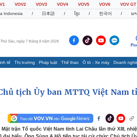
V1
VOV2
VOV3
VOV4
VOV5
VOV6
VOV GT
a Indonesia
/
日本語
/
ខ្មែរ
/
한국어
/
ພາ
Thứ Sáu, ngày 7 tháng 8 năm 2026
Po
inh tế
Thị trường
Pháp luật
Thể thao
Ô tô - Xe máy
Doanh nghi
Thế giới
Multimedia
K
Quan sát
Video
B
 Chủ tịch Ủy ban MTTQ Việt Nam t
Cuộc sống đó đây
Ảnh
K
Hồ sơ
E-Magazine
Infographic
Thể thao
Ô tô - Xe máy
D
u Mặt trận Tổ quốc Việt Nam tỉnh Lai Châu lần thứ XIII, nhi
Bóng đá
Ô tô
T
0 đại biểu. Ông Sùng A Hồ tiếp tục tái cử chức Chủ tịch Ủ