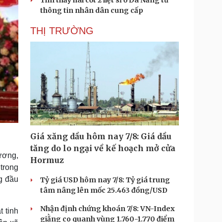
Tìm thấy hài cốt 2 liệt sĩ ở Đà Nẵng từ
thông tin nhân dân cung cấp
THỊ TRƯỜNG
Giá xăng dầu hôm nay 7/8: Giá dầu
tăng do lo ngại về kế hoạch mở cửa
dương,
Hormuz
trong
g đầu
Tỷ giá USD hôm nay 7/8: Tỷ giá trung
tâm nâng lên mốc 25.463 đồng/USD
Nhận định chứng khoán 7/8: VN-Index
 tinh
giằng co quanh vùng 1.760-1.770 điểm