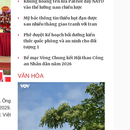
Khủng hoảng tên lửa Patriot đẩy NATO
vào thế lưỡng nan chiến lược
Mỹ bác thông tin thiếu hụt đạn dược
sau nhiều tháng giao tranh với Iran
Phê duyệt Kế hoạch bồi dưỡng kiến
thức quốc phòng và an ninh cho đối
tượng 1
Bế mạc Vòng Chung kết Hội thao Công
an Nhân dân năm 2026
VĂN HÓA
. Ông
 2029.
c Việt