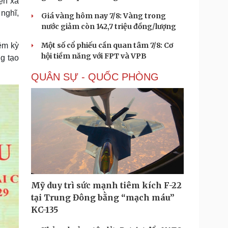
iện xã
 nghĩ,
Giá vàng hôm nay 7/8: Vàng trong
nước giảm còn 142,7 triệu đồng/lượng
Một số cổ phiếu cần quan tâm 7/8: Cơ
ệm kỳ
hội tiềm năng với FPT và VPB
g tạo
QUÂN SỰ - QUỐC PHÒNG
Mỹ duy trì sức mạnh tiêm kích F-22
tại Trung Đông bằng “mạch máu”
KC-135