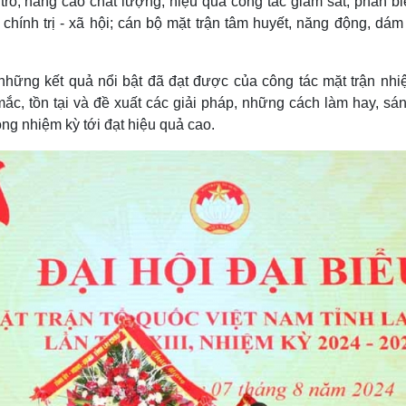
 trò, nâng cao chất lượng, hiệu quả công tác giám sát, phản b
chính trị - xã hội; cán bộ mặt trận tâm huyết, năng động, dám
o những kết quả nổi bật đã đạt được của công tác mặt trận nhi
c, tồn tại và đề xuất các giải pháp, những cách làm hay, sán
ng nhiệm kỳ tới đạt hiệu quả cao.