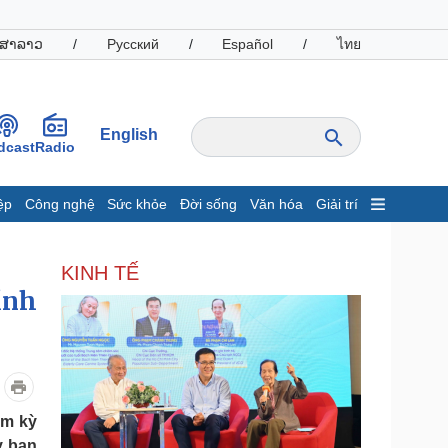
ສາລາວ
/
Русский
/
Español
/
ไทย
English
dcast
Radio
ệp
Công nghệ
Sức khỏe
Đời sống
Văn hóa
Giải trí
inh tế
Thị trường
KINH TẾ
ất động sản
Giá vàng
ỉnh
hởi nghiệp
Tiêu dùng
Tỷ giá
Chứng khoán
Giá cà phê
oanh nghiệp
Công nghệ
ệm kỳ
hông tin doanh nghiệp
Sành điệu
y ban