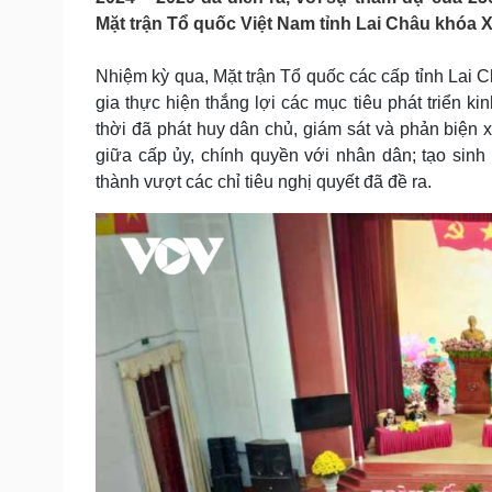
Tin nóng
Việt Nam
Mặt trận Tổ quốc Việt Nam tỉnh Lai Châu khóa XI
Tư vấn luật
Phân tích
Nhiệm kỳ qua, Mặt trận Tổ quốc các cấp tỉnh Lai C
gia thực hiện thắng lợi các mục tiêu phát triển k
Sức khỏe
Đời sống
thời đã phát huy dân chủ, giám sát và phản biện 
Dinh dưỡng - món ngon
Nhà đẹp
giữa cấp ủy, chính quyền với nhân dân; tạo sinh
Cây thuốc
Blog
thành vượt các chỉ tiêu nghị quyết đã đề ra.
Sản phụ khoa
Tình yêu - Gia đình
Nhi khoa
Nam khoa
Làm đẹp - giảm cân
Phòng mạch online
Ăn sạch sống khỏe
Cải chính