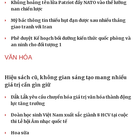
QUÂN SỰ - QUỐC PHÒNG
Lâm Đồng lập đơn vị chuyên trách tìm kiếm, quy
tập hài cốt liệt sĩ
Mỹ duy trì sức mạnh tiêm kích F-22 tại Trung Đông
bằng “mạch máu” KC-135
Sức khỏe
Đời sống
Khủng hoảng tên lửa Patriot đẩy NATO vào thế lưỡng
Dinh dưỡng - món ngon
Nhà đẹp
nan chiến lược
Cây thuốc
Blog
Sản phụ khoa
Tình yêu - Gia đình
Mỹ bác thông tin thiếu hụt đạn dược sau nhiều tháng
Nhi khoa
giao tranh với Iran
Nam khoa
Phê duyệt Kế hoạch bồi dưỡng kiến thức quốc phòng và
Làm đẹp - giảm cân
an ninh cho đối tượng 1
Phòng mạch online
Ăn sạch sống khỏe
VĂN HÓA