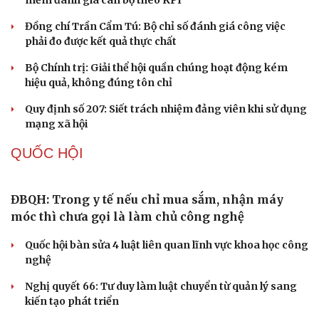
Khi mạng xã hội thành nơi phán xử
XÂY DỰNG, CHỈNH ĐỐN ĐẢNG
Cải chính
Điểm mới đột phá trong Chỉ thị số 07 về thực
hành tư tưởng, phong cách Hồ Chí Minh
Đảng ủy các cơ quan Đảng Trung ương xây dựng phần
mềm đánh giá cán bộ theo KPI
Đồng chí Trần Cẩm Tú: Bộ chỉ số đánh giá công việc
phải đo được kết quả thực chất
Bộ Chính trị: Giải thể hội quần chúng hoạt động kém
hiệu quả, không đúng tôn chỉ
Quy định số 207: Siết trách nhiệm đảng viên khi sử dụng
mạng xã hội
QUỐC HỘI