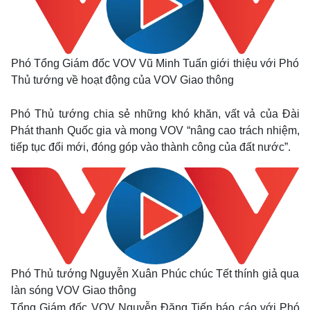
Phó Tổng Giám đốc VOV Vũ Minh Tuấn giới thiệu với Phó
Thủ tướng về hoạt động của VOV Giao thông
Phó Thủ tướng chia sẻ những khó khăn, vất vả của Đài
Phát thanh Quốc gia và mong VOV “nâng cao trách nhiệm,
tiếp tục đổi mới, đóng góp vào thành công của đất nước”.
Kinh tế
Thị trường
Bất động sản
Giá vàng
Khởi nghiệp
Tiêu dùng
Tỷ giá
Chứng khoán
Giá cà phê
Phó Thủ tướng Nguyễn Xuân Phúc chúc Tết thính giả qua
làn sóng VOV Giao thông
Tổng Giám đốc VOV Nguyễn Đăng Tiến báo cáo với Phó