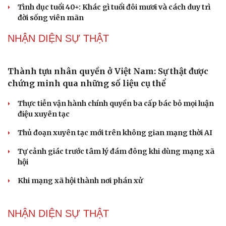
Dấu hiệu tiền mãn kinh sớm phụ nữ cần biết
Tôi bất lực khi vợ luôn mang chuyện ở rể ra làm "vũ khí"
sau mỗi lần cãi nhau
Hoa sữa
Khúc mùa thu
Tình dục tuổi 40+: Khác gì tuổi đôi mươi và cách duy trì
đời sống viên mãn
NHẬN DIỆN SỰ THẬT
Thành tựu nhân quyền ở Việt Nam: Sự thật được
chứng minh qua những số liệu cụ thể
Thực tiễn vận hành chính quyền ba cấp bác bỏ mọi luận
điệu xuyên tạc