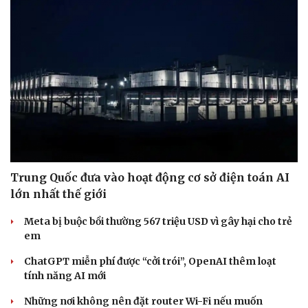
Du lịch biển Việt Nam: Muốn bứt phá phải vượt khỏi lợi
thế tự nhiên
Khách quốc tế đến Việt Nam 7 tháng 2026: Những con
số nổi bật
Nhặt bỏ 'hạt sạn' để làng biển Đắk Lắk giữ chân du
khách
CÔNG NGHỆ