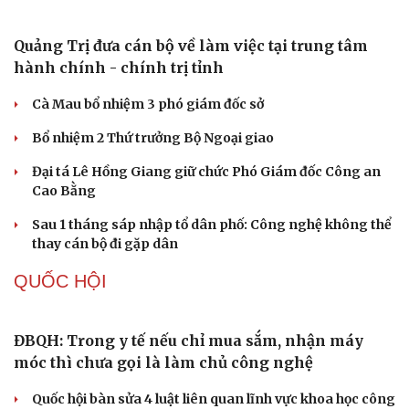
Giang hồ mạng “Tiến Bịp” lĩnh án 8 năm tù
Khởi tố cha dượng bạo hành con riêng của vợ
Công an Cần Thơ bàn giao đối tượng truy nã cho công
an Đà Nẵng
Công an làm việc với bảo mẫu trong video bắn dây thun
vào chân, đánh trẻ ở TP.HCM
TỔ CHỨC NHÂN SỰ
Quảng Trị đưa cán bộ về làm việc tại trung tâm
hành chính - chính trị tỉnh
Cà Mau bổ nhiệm 3 phó giám đốc sở
Bổ nhiệm 2 Thứ trưởng Bộ Ngoại giao
Đại tá Lê Hồng Giang giữ chức Phó Giám đốc Công an
Cao Bằng