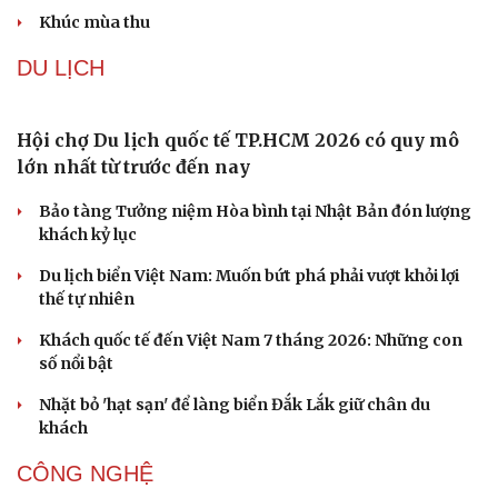
Hiệu sách cũ, không gian sáng tạo mang nhiều
giá trị cần gìn giữ
Đắk Lắk yêu cầu chuyển hóa giá trị văn hóa thành động
lực tăng trưởng
Đoàn học sinh Việt Nam xuất sắc giành 8 HCV tại cuộc
thi Lễ hội Âm nhạc quốc tế
Hoa sữa
Khúc mùa thu
DU LỊCH
Hội chợ Du lịch quốc tế TP.HCM 2026 có quy mô
lớn nhất từ trước đến nay
Bảo tàng Tưởng niệm Hòa bình tại Nhật Bản đón lượng
khách kỷ lục