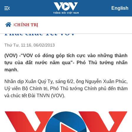
English
Phó Thủ tướng Nguyễn Xuân
CHÍNH TRỊ
/
Phúc chúc Tết VOV
Thứ Tư, 11:16, 06/02/2013
(VOV) -“VOV có đóng góp tích cực vào những thành
Chính trị
Xã hội
tựu của đất nước năm qua"- Phó Thủ tướng nhấn
Đảng
Tin 24h
mạnh.
Tổ chức nhân sự
Dự báo thời tiết
Quốc hội
Giáo dục
Nhân dịp Xuân Quý Tỵ, sáng 6/2, ông Nguyễn Xuân Phúc,
Nhận diện sự thật
Dấu ấn VOV
Việc làm
Uỷ viên Bộ Chính trị, Phó Thủ tướng Chính phủ đến thăm
Biển đảo
và chúc tết Đài TNVN (VOV).