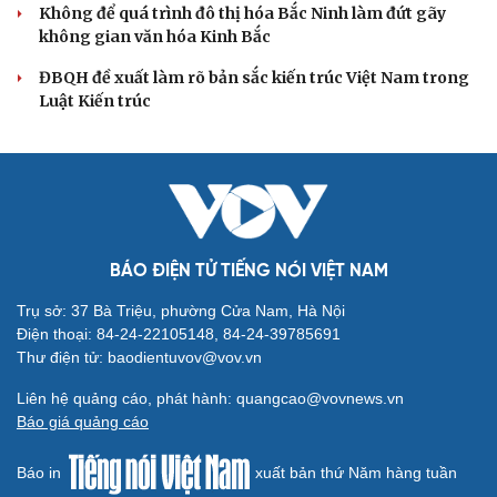
ĐBQH: Trong y tế nếu chỉ mua sắm, nhận máy
móc thì chưa gọi là làm chủ công nghệ
Quốc hội bàn sửa 4 luật liên quan lĩnh vực khoa học công
nghệ
Nghị quyết 66: Tư duy làm luật chuyển từ quản lý sang
kiến tạo phát triển
Không để quá trình đô thị hóa Bắc Ninh làm đứt gãy
không gian văn hóa Kinh Bắc
ĐBQH đề xuất làm rõ bản sắc kiến trúc Việt Nam trong
Luật Kiến trúc