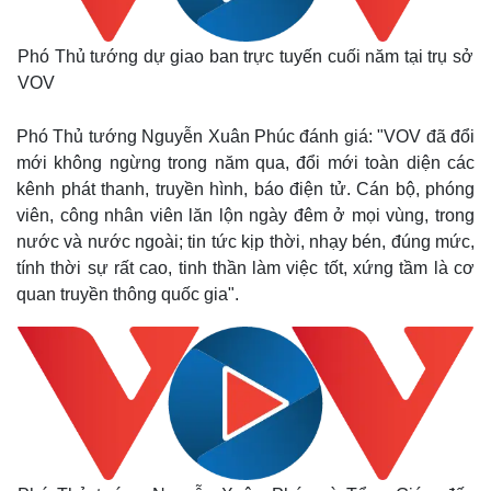
Quan sát
Video
Cuộc sống đó đây
Ảnh
Phó Thủ tướng dự giao ban trực tuyến cuối năm tại trụ sở
Hồ sơ
E-Magazine
VOV
Infographic
Phó Thủ tướng Nguyễn Xuân Phúc đánh giá: "VOV đã đổi
mới không ngừng trong năm qua, đổi mới toàn diện các
kênh phát thanh, truyền hình, báo điện tử. Cán bộ, phóng
viên, công nhân viên lăn lộn ngày đêm ở mọi vùng, trong
nước và nước ngoài; tin tức kịp thời, nhạy bén, đúng mức,
tính thời sự rất cao, tinh thần làm việc tốt, xứng tầm là cơ
quan truyền thông quốc gia".