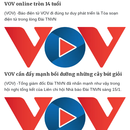
Pháp luật
Quân sự - Quốc phòng
VOV online tròn 14 tuổi
Vụ án
Vũ khí
(VOV) -Báo điện tử VOV đi đúng tư duy phát triển là Tòa soạn
Tin nóng
Việt Nam
điện tử trong lòng Đài TNVN
Tư vấn luật
Phân tích
VOV cần đẩy mạnh bồi dưỡng những cây bút giỏi
(VOV) -Tổng giám đốc Đài TNVN đã nhấn mạnh như vậy trong
hội nghị tổng kết của Liên chi hội Nhà báo Đài TNVN sáng 15/1.