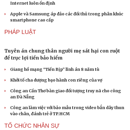
Trung Quốc đưa vào hoạt động cơ sở điện toán AI
lớn nhất thế giới
Văn hóa
Giải trí
Sân khấu - Điện ảnh
Nghệ sĩ
Meta bị buộc bồi thường 567 triệu USD vì gây hại cho trẻ
Văn học
Thời trang
em
Âm nhạc
Sao Việt
ChatGPT miễn phí được “cởi trói”, OpenAI thêm loạt
Di sản
tính năng AI mới
Những nơi không nên đặt router Wi-Fi nếu muốn
Internet luôn ổn định
Apple và Samsung áp đảo các đối thủ trong phân khúc
smartphone cao cấp
PHÁP LUẬT
Tuyên án chung thân người mẹ sát hại con ruột
để trục lợi tiền bảo hiểm