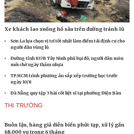
Thông tin doanh nghiệp
Sành điệu
Doanh nghiệp 24h
Tin Công nghệ
Doanh nhân
Trải nghiệm
Vì cộng đồng
Chuyển đổi số
Xe khách lao xuống hố sâu trên đường tránh lũ
Sơn La lựa chọn vị trí tốt nhất làm điểm tái định cư cho
người dân vùng lũ
Đường tỉnh 837B Tây Ninh phủ bụi đỏ, người dân mòn
mỏi chờ ngày thảm nhựa
TP.HCM trình phương án sắp xếp trường học trước
ngày 10/8
Đà Nẵng quy tập 3 hài cốt liệt sĩ tại phường Điện Bàn
THỊ TRƯỜNG