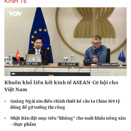
KINH TẾ
Thể thao
Ô tô - Xe máy
Bóng đá
Ô tô
Lịch thi đấu bóng đá
Xe máy
Thế giới thể thao
Tư vấn
Khuôn khổ liên kết kinh tế ASEAN-Cơ hội cho
eSports
Việt Nam
Hậu trường
Quảng Ngãi xin điều chỉnh thiết kế cầu Ia Chim 169 tỷ
đồng để gỡ vướng thi công
Nhật Bản đặt mục tiêu “khủng” cho xuất khẩu nông sản
- thực phẩm