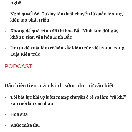
Sau 1 tháng sáp nhập tổ dân phố: Công nghệ không thể
thay cán bộ đi gặp dân
QUỐC HỘI
ĐBQH: Trong y tế nếu chỉ mua sắm, nhận máy
móc thì chưa gọi là làm chủ công nghệ
Quốc hội bàn sửa 4 luật liên quan lĩnh vực khoa học công
nghệ
Nghị quyết 66: Tư duy làm luật chuyển từ quản lý sang
Du lịch
Podcast
kiến tạo phát triển
Tư vấn
Câu chuyện thời sự
Không để quá trình đô thị hóa Bắc Ninh làm đứt gãy
Săn Tour
Đọc truyện đêm khuya
không gian văn hóa Kinh Bắc
check-in
Cửa sổ tình yêu
Kể chuyện cho bé
ĐBQH đề xuất làm rõ bản sắc kiến trúc Việt Nam trong
Hạt giống tâm hồn
Luật Kiến trúc
PODCAST