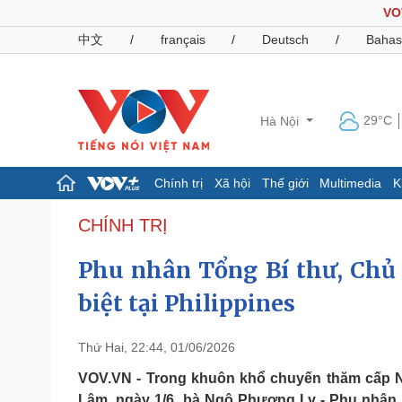
VO
中文
/
français
/
Deutsch
/
Bahas
29°C
Hà Nội
Chính trị
Xã hội
Thế giới
Multimedia
K
Chính trị
Xã hội
CHÍNH TRỊ
Đảng
Tin 24h
Phu nhân Tổng Bí thư, Chủ 
Tổ chức nhân sự
Dự báo thời tiết
Quốc hội
Giáo dục
biệt tại Philippines
Nhận diện sự thật
Dấu ấn VOV
Việc làm
Biển đảo
Thứ Hai, 22:44, 01/06/2026
Pháp luật
Quân sự - Quốc phòng
VOV.VN - Trong khuôn khổ chuyến thăm cấp N
Vụ án
Vũ khí
Lâm, ngày 1/6, bà Ngô Phương Ly - Phu nhân T