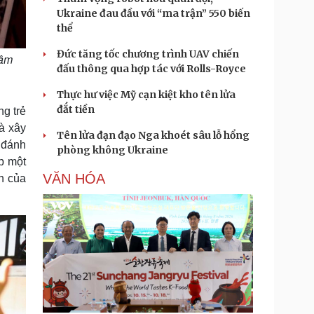
Ukraine đau đầu với “ma trận” 550 biến
thể
Đức tăng tốc chương trình UAV chiến
tâm
đấu thông qua hợp tác với Rolls-Royce
Thực hư việc Mỹ cạn kiệt kho tên lửa
đắt tiền
ng trẻ
là xây
Tên lửa đạn đạo Nga khoét sâu lỗ hổng
 đánh
phòng không Ukraine
ấp một
VĂN HÓA
n của