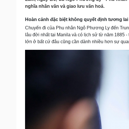
Tin nóng
Việt Nam
nghĩa nhân văn và giao lưu văn hoá.
Tư vấn luật
Phân tích
Hoàn cảnh đặc biệt không quyết định tương lai
Chuyến đi của Phu nhân Ngô Phương Ly đến Trung 
Sức khỏe
Đời sống
lâu đời nhất tại Manila và có lịch sử từ năm 1885 -
Dinh dưỡng - món ngon
Nhà đẹp
lớn ở bất cứ đâu cũng cần dành nhiều hơn sự quan
Cây thuốc
Blog
Sản phụ khoa
Tình yêu - Gia đình
Nhi khoa
Nam khoa
Làm đẹp - giảm cân
Phòng mạch online
Ăn sạch sống khỏe
Cải chính