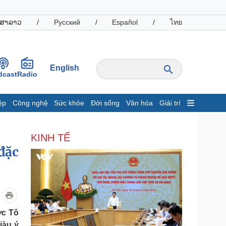
ສາລາວ
/
Русский
/
Español
/
ไทย
English
dcast
Radio
ệp
Công nghệ
Sức khỏe
Đời sống
Văn hóa
Giải trí
inh tế
Thị trường
KINH TẾ
ất động sản
Giá vàng
đặc
hởi nghiệp
Tiêu dùng
Tỷ giá
Chứng khoán
Giá cà phê
oanh nghiệp
Công nghệ
ớc Tô
hông tin doanh nghiệp
Sành điệu
iàu ý