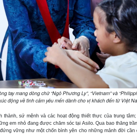
ng tay mang dòng chữ “Ngô Phương Ly”, “Vietnam” và “Philippi
g xúc động về tình cảm yêu mến dành cho vị khách đến từ Việt 
nh thành, sứ mệnh và các hoạt động thiết thực của trung tâm;
ững em nhỏ đang được chăm sóc tại Asilo. Qua bao thăng trầ
 vẫn đứng vững như một chốn bình yên cho những mảnh đời cần