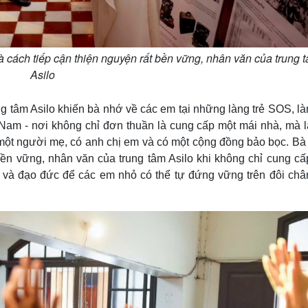
à cách tiếp cận thiện nguyện rất bền vững, nhân văn của trung 
Asilo
g tâm Asilo khiến bà nhớ về các em tại những làng trẻ SOS, là
t Nam - nơi không chỉ đơn thuần là cung cấp một mái nhà, mà 
 một người mẹ, có anh chị em và có một cộng đồng bảo bọc. Bà
t bền vững, nhân văn của trung tâm Asilo khi không chỉ cung c
 và đạo đức để các em nhỏ có thể tự đứng vững trên đôi châ