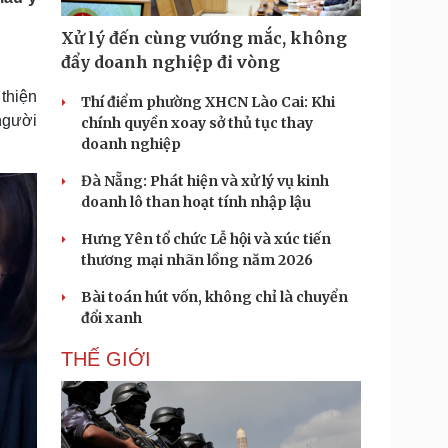
Doanh nghiệp 24h
Tin Công nghệ
Doanh nhân
Trải nghiệm
Xử lý đến cùng vướng mắc, không
ì cộng đồng
Chuyển đổi số
đẩy doanh nghiệp đi vòng
thiện
Thí điểm phường XHCN Lào Cai: Khi
u lịch
Podcast
 người
chính quyền xoay sở thủ tục thay
Tư vấn
Câu chuyện thời sự
doanh nghiệp
Săn Tour
Đọc truyện đêm khuya
heck-in
Cửa sổ tình yêu
Đà Nẵng: Phát hiện và xử lý vụ kinh
Kể chuyện cho bé
doanh lô than hoạt tính nhập lậu
Hạt giống tâm hồn
Hưng Yên tổ chức Lễ hội và xúc tiến
thương mại nhãn lồng năm 2026
Bài toán hút vốn, không chỉ là chuyển
đổi xanh
THẾ GIỚI