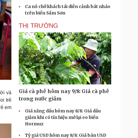
Ca nô chở khách tái diễn cảnh bát nháo
trên biển Sầm Sơn
THỊ TRƯỜNG
Giá cà phê hôm nay 9/8: Giá cà phê
ời và
trong nước giảm
oi trẻ
trẻ em
Giá xăng dầu hôm nay 8/8: Giá dầu
giảm khi có tín hiệu mở lại eo biển
Hormuz
Tỷ giá USD hôm nay 8/8: Giá bán USD