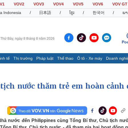
V1
VOV2
VOV3
VOV4
VOV5
VOV6
VOV GT
a Indonesia
/
日本語
/
ខ្មែរ
/
한국어
/
ພາ
Thứ Bảy, ngày 8 tháng 8 năm 2026
Po
inh tế
Thị trường
Pháp luật
Thể thao
Ô tô - Xe máy
Doanh nghi
Thế giới
Multimedia
K
Quan sát
Video
B
tịch nước thăm trẻ em hoàn cảnh 
Cuộc sống đó đây
Ảnh
K
Hồ sơ
E-Magazine
Infographic
Thể thao
Ô tô - Xe máy
D
hà nước đến Philippines cùng Tổng Bí thư, Chủ tịch nư
Bóng đá
Ô tô
T
ổng Bí thư, Chủ tịch nước - đã tham gia hai hoạt động g