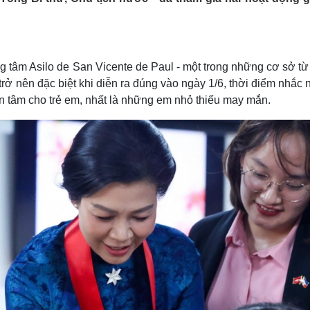
Lịch thi đấu bóng đá
Xe máy
Thế giới thể thao
Tư vấn
eSports
V
Hậu trường
tâm Asilo de San Vicente de Paul - một trong những cơ sở từ 
Văn hóa
Giải trí
D
 trở nên đặc biệt khi diễn ra đúng vào ngày 1/6, thời điểm nhắc
Sân khấu - Điện ảnh
Nghệ sĩ
 tâm cho trẻ em, nhất là những em nhỏ thiếu may mắn.
Văn học
Thời trang
Âm nhạc
Sao Việt
c
Di sản