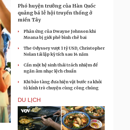
Phó huyện trưởng của Hàn Quốc
quảng bá lễ hội truyền thống ở
miền Tây
Phản ứng của Dwayne Johnson khi
Moana bị giới phê bình chê bai
The Odyssey vượt 1 tỷ USD, Christopher
Nolan tái lập kỳ tích sau 14 năm
Cần một hệ sinh thái trách nhiệm để
ngăn âm nhạc lệch chuẩn
Khi bảo tàng đưa hiện vật bước ra khỏi
tủ kính trò chuyện cùng công chúng
DU LỊCH