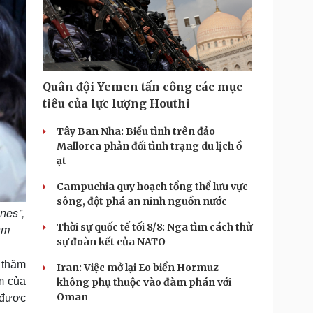
Quân đội Yemen tấn công các mục
tiêu của lực lượng Houthi
Tây Ban Nha: Biểu tình trên đảo
Mallorca phản đối tình trạng du lịch ồ
ạt
Campuchia quy hoạch tổng thể lưu vực
sông, đột phá an ninh nguồn nước
nes”,
Thời sự quốc tế tối 8/8: Nga tìm cách thử
Nam
sự đoàn kết của NATO
 thăm
Iran: Việc mở lại Eo biển Hormuz
m của
không phụ thuộc vào đàm phán với
Oman
 được