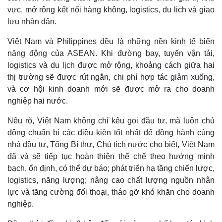
vực, mở rộng kết nối hàng không, logistics, du lịch và giao
lưu nhân dân.
Việt Nam và Philippines đều là những nền kinh tế biển
Pháp luật
Quân sự - Quốc phòng
năng động của ASEAN. Khi đường bay, tuyến vận tải,
Vụ án
Vũ khí
logistics và du lịch được mở rộng, khoảng cách giữa hai
Tin nóng
Việt Nam
Tư vấn luật
Phân tích
thị trường sẽ được rút ngắn, chi phí hợp tác giảm xuống,
và cơ hội kinh doanh mới sẽ được mở ra cho doanh
nghiệp hai nước.
Nêu rõ, Việt Nam không chỉ kêu gọi đầu tư, mà luôn chủ
động chuẩn bị các điều kiện tốt nhất để đồng hành cùng
nhà đầu tư, Tổng Bí thư, Chủ tịch nước cho biết, Việt Nam
đã và sẽ tiếp tục hoàn thiện thể chế theo hướng minh
bạch, ổn định, có thể dự báo; phát triển hạ tầng chiến lược,
logistics, năng lượng; nâng cao chất lượng nguồn nhân
lực và tăng cường đối thoại, tháo gỡ khó khăn cho doanh
nghiệp.