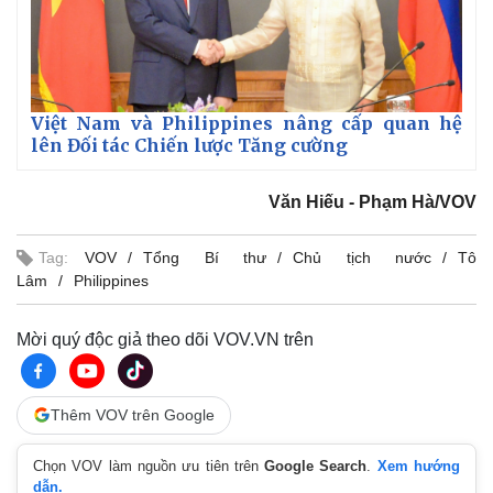
Thể thao
Ô tô - Xe máy
Bóng đá
Ô tô
Lịch thi đấu bóng đá
Xe máy
Thế giới thể thao
Tư vấn
eSports
Việt Nam và Philippines nâng cấp quan hệ
Hậu trường
lên Đối tác Chiến lược Tăng cường
Văn Hiếu - Phạm Hà/VOV
Tag:
VOV
Tổng Bí thư
Chủ tịch nước
Tô
Lâm
Philippines
Mời quý độc giả theo dõi VOV.VN trên
Thêm VOV trên Google
Chọn VOV làm nguồn ưu tiên trên
Google Search
.
Xem hướng
dẫn.