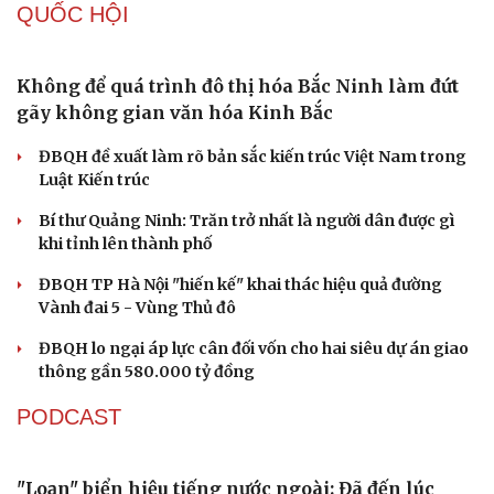
QUỐC HỘI
Không để quá trình đô thị hóa Bắc Ninh làm đứt
gãy không gian văn hóa Kinh Bắc
ĐBQH đề xuất làm rõ bản sắc kiến trúc Việt Nam trong
Luật Kiến trúc
Bí thư Quảng Ninh: Trăn trở nhất là người dân được gì
khi tỉnh lên thành phố
ĐBQH TP Hà Nội "hiến kế" khai thác hiệu quả đường
Vành đai 5 - Vùng Thủ đô
ĐBQH lo ngại áp lực cân đối vốn cho hai siêu dự án giao
thông gần 580.000 tỷ đồng
Du lịch
Podcast
Tư vấn
Câu chuyện thời sự
PODCAST
Săn Tour
Đọc truyện đêm khuya
check-in
Cửa sổ tình yêu
Kể chuyện cho bé
"Loạn" biển hiệu tiếng nước ngoài: Đã đến lúc