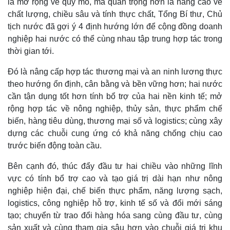
là mở rộng về quy mô, mà quan trọng hơn là nâng cao về
chất lượng, chiều sâu và tính thực chất, Tổng Bí thư, Chủ
tịch nước đã gợi ý 4 định hướng lớn để cộng đồng doanh
nghiệp hai nước có thể cùng nhau tập trung hợp tác trong
thời gian tới.
Đó là nâng cấp hợp tác thương mại và an ninh lương thực
theo hướng ổn định, cân bằng và bền vững hơn; hai nước
cần tận dụng tốt hơn tính bổ trợ của hai nền kinh tế; mở
rộng hợp tác về nông nghiệp, thủy sản, thực phẩm chế
biến, hàng tiêu dùng, thương mại số và logistics; cùng xây
dựng các chuỗi cung ứng có khả năng chống chịu cao
trước biến động toàn cầu.
Bên cạnh đó, thúc đẩy đầu tư hai chiều vào những lĩnh
vực có tính bổ trợ cao và tạo giá trị dài hạn như nông
nghiệp hiện đại, chế biến thực phẩm, năng lượng sạch,
logistics, công nghiệp hỗ trợ, kinh tế số và đổi mới sáng
tạo; chuyển từ trao đổi hàng hóa sang cùng đầu tư, cùng
sản xuất và cùng tham gia sâu hơn vào chuỗi giá trị khu