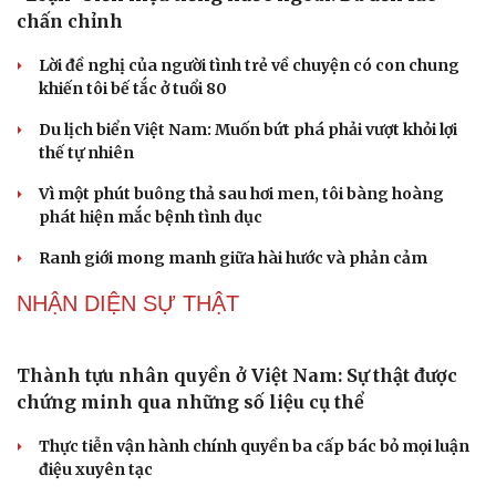
Hạt giống tâm hồn
chấn chỉnh
Lời đề nghị của người tình trẻ về chuyện có con chung
khiến tôi bế tắc ở tuổi 80
Du lịch biển Việt Nam: Muốn bứt phá phải vượt khỏi lợi
thế tự nhiên
Vì một phút buông thả sau hơi men, tôi bàng hoàng
phát hiện mắc bệnh tình dục
Ranh giới mong manh giữa hài hước và phản cảm
NHẬN DIỆN SỰ THẬT
Thành tựu nhân quyền ở Việt Nam: Sự thật được
chứng minh qua những số liệu cụ thể
Thực tiễn vận hành chính quyền ba cấp bác bỏ mọi luận
điệu xuyên tạc