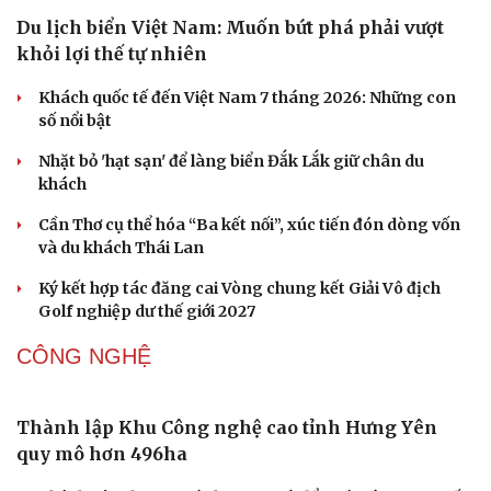
Du lịch biển Việt Nam: Muốn bứt phá phải vượt
khỏi lợi thế tự nhiên
Khách quốc tế đến Việt Nam 7 tháng 2026: Những con
số nổi bật
Nhặt bỏ 'hạt sạn' để làng biển Đắk Lắk giữ chân du
khách
Cần Thơ cụ thể hóa “Ba kết nối”, xúc tiến đón dòng vốn
và du khách Thái Lan
Ký kết hợp tác đăng cai Vòng chung kết Giải Vô địch
Golf nghiệp dư thế giới 2027
CÔNG NGHỆ
Thành lập Khu Công nghệ cao tỉnh Hưng Yên
Văn hóa
Giải trí
quy mô hơn 496ha
Sân khấu - Điện ảnh
Nghệ sĩ
Văn học
Thời trang