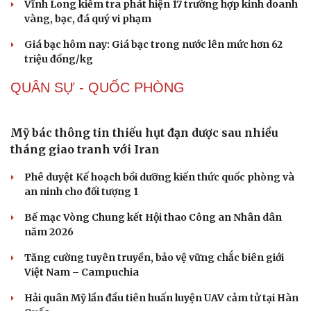
Vĩnh Long kiểm tra phát hiện 17 trường hợp kinh doanh
Nhi khoa
vàng, bạc, đá quý vi phạm
Nam khoa
Làm đẹp - giảm cân
Giá bạc hôm nay: Giá bạc trong nước lên mức hơn 62
Phòng mạch online
triệu đồng/kg
Ăn sạch sống khỏe
QUÂN SỰ - QUỐC PHÒNG
Mỹ bác thông tin thiếu hụt đạn dược sau nhiều
tháng giao tranh với Iran
Phê duyệt Kế hoạch bồi dưỡng kiến thức quốc phòng và
an ninh cho đối tượng 1
Bế mạc Vòng Chung kết Hội thao Công an Nhân dân
năm 2026
Tăng cường tuyên truyền, bảo vệ vững chắc biên giới
Việt Nam – Campuchia
Hải quân Mỹ lần đầu tiên huấn luyện UAV cảm tử tại Hàn