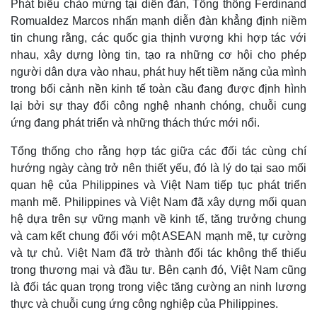
Phát biểu chào mừng tại diễn đàn, Tổng thống Ferdinand
Romualdez Marcos nhấn mạnh diễn đàn khẳng định niềm
tin chung rằng, các quốc gia thịnh vượng khi hợp tác với
nhau, xây dựng lòng tin, tạo ra những cơ hội cho phép
người dân dựa vào nhau, phát huy hết tiềm năng của mình
trong bối cảnh nền kinh tế toàn cầu đang được định hình
lại bởi sự thay đổi công nghệ nhanh chóng, chuỗi cung
ứng đang phát triển và những thách thức mới nổi.
Thế giới
Multimedia
Quan sát
Video
Tổng thống cho rằng hợp tác giữa các đối tác cùng chí
Cuộc sống đó đây
Ảnh
hướng ngày càng trở nên thiết yếu, đó là lý do tại sao mối
Hồ sơ
E-Magazine
quan hệ của Philippines và Việt Nam tiếp tục phát triển
Infographic
mạnh mẽ. Philippines và Việt Nam đã xây dựng mối quan
hệ dựa trên sự vững mạnh về kinh tế, tăng trưởng chung
và cam kết chung đối với một ASEAN mạnh mẽ, tự cường
và tự chủ. Việt Nam đã trở thành đối tác không thể thiếu
trong thương mại và đầu tư. Bên cạnh đó, Việt Nam cũng
là đối tác quan trọng trong việc tăng cường an ninh lương
thực và chuỗi cung ứng công nghiệp của Philippines.