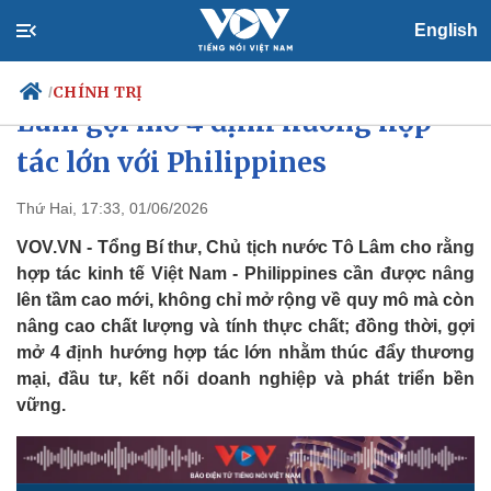
English
Tổng Bí thư, Chủ tịch nước Tô
CHÍNH TRỊ
/
Lâm gợi mở 4 định hướng hợp
tác lớn với Philippines
Chính trị
Xã hội
Thứ Hai, 17:33, 01/06/2026
Đảng
Tin 24h
VOV.VN - Tổng Bí thư, Chủ tịch nước Tô Lâm cho rằng
Tổ chức nhân sự
Dự báo thời tiết
hợp tác kinh tế Việt Nam - Philippines cần được nâng
Quốc hội
Giáo dục
lên tầm cao mới, không chỉ mở rộng về quy mô mà còn
Nhận diện sự thật
Dấu ấn VOV
nâng cao chất lượng và tính thực chất; đồng thời, gợi
Việc làm
Biển đảo
mở 4 định hướng hợp tác lớn nhằm thúc đẩy thương
mại, đầu tư, kết nối doanh nghiệp và phát triển bền
vững.