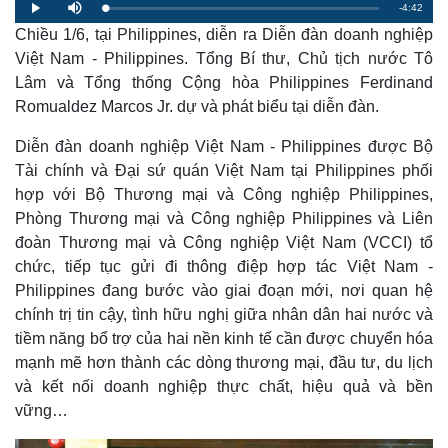
R
-
4:42
L
P
M
o
l
u
a
Chiều 1/6, tại Philippines, diễn ra Diễn đàn doanh nghiệp
a
t
e
d
y
e
e
Việt Nam - Philippines. Tổng Bí thư, Chủ tịch nước Tô
d
m
:
Lâm và Tổng thống Cộng hòa Philippines Ferdinand
1
.
a
4
Romualdez Marcos Jr. dự và phát biểu tại diễn đàn.
5
%
i
Diễn đàn doanh nghiệp Việt Nam - Philippines được Bộ
n
Tài chính và Đại sứ quán Việt Nam tại Philippines phối
i
hợp với Bộ Thương mại và Công nghiệp Philippines,
Phòng Thương mại và Công nghiệp Philippines và Liên
n
đoàn Thương mại và Công nghiệp Việt Nam (VCCI) tổ
g
chức, tiếp tục gửi đi thông điệp hợp tác Việt Nam -
T
Philippines đang bước vào giai đoạn mới, nơi quan hệ
i
chính trị tin cậy, tình hữu nghị giữa nhân dân hai nước và
tiềm năng bổ trợ của hai nền kinh tế cần được chuyển hóa
m
mạnh mẽ hơn thành các dòng thương mại, đầu tư, du lịch
e
và kết nối doanh nghiệp thực chất, hiệu quả và bền
vững…