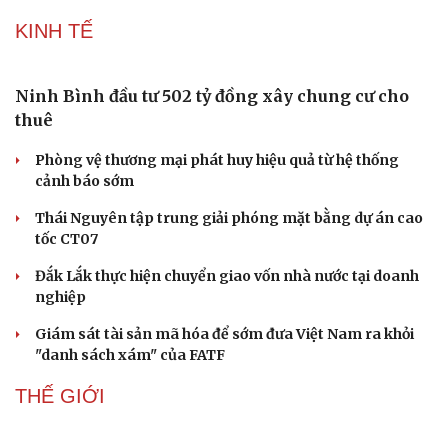
Doanh nghiệp 24h
Tin Công nghệ
KINH TẾ
Doanh nhân
Trải nghiệm
Vì cộng đồng
Chuyển đổi số
Ninh Bình đầu tư 502 tỷ đồng xây chung cư cho
thuê
Phòng vệ thương mại phát huy hiệu quả từ hệ thống
cảnh báo sớm
Thái Nguyên tập trung giải phóng mặt bằng dự án cao
tốc CT07
Đắk Lắk thực hiện chuyển giao vốn nhà nước tại doanh
nghiệp
Giám sát tài sản mã hóa để sớm đưa Việt Nam ra khỏi
"danh sách xám" của FATF
THẾ GIỚI