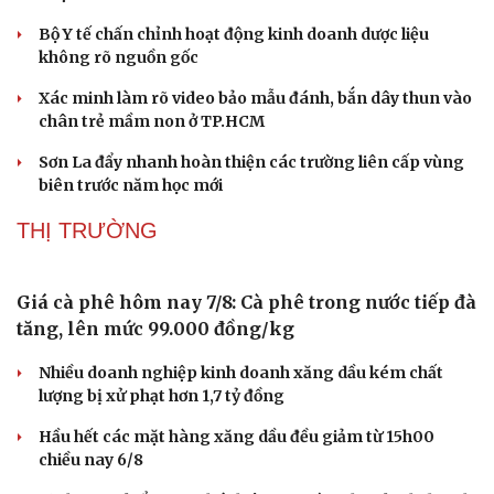
Bộ Y tế chấn chỉnh hoạt động kinh doanh dược liệu
không rõ nguồn gốc
Xác minh làm rõ video bảo mẫu đánh, bắn dây thun vào
chân trẻ mầm non ở TP.HCM
Sơn La đẩy nhanh hoàn thiện các trường liên cấp vùng
biên trước năm học mới
THỊ TRƯỜNG
Giá cà phê hôm nay 7/8: Cà phê trong nước tiếp đà
tăng, lên mức 99.000 đồng/kg
Nhiều doanh nghiệp kinh doanh xăng dầu kém chất
lượng bị xử phạt hơn 1,7 tỷ đồng
Sức khỏe
Đời sống
Dinh dưỡng - món ngon
Nhà đẹp
Hầu hết các mặt hàng xăng dầu đều giảm từ 15h00
Cây thuốc
Blog
chiều nay 6/8
Sản phụ khoa
Tình yêu - Gia đình