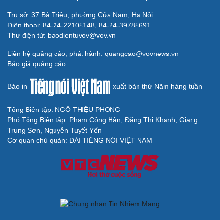
Trụ sở: 37 Bà Triệu, phường Cửa Nam, Hà Nội
Điện thoại: 84-24-22105148, 84-24-39785691
Thư điện tử: baodientuvov@vov.vn
Liên hệ quảng cáo, phát hành: quangcao@vovnews.vn
Báo giá quảng cáo
Báo in
xuất bản thứ Năm hàng tuần
Tổng Biên tập: NGÔ THIỆU PHONG
Phó Tổng Biên tập: Phạm Công Hân, Đặng Thị Khanh, Giang
Trung Sơn, Nguyễn Tuyết Yến
Cơ quan chủ quản: ĐÀI TIẾNG NÓI VIỆT NAM