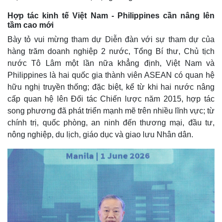
Hợp tác kinh tế Việt Nam - Philippines cần nâng lên
tầm cao mới
Bày tỏ vui mừng tham dự Diễn đàn với sự tham dự của
hàng trăm doanh nghiệp 2 nước, Tổng Bí thư, Chủ tịch
Kinh tế
Thị trường
nước Tô Lâm một lần nữa khẳng định, Việt Nam và
Bất động sản
Giá vàng
Philippines là hai quốc gia thành viên ASEAN có quan hệ
Khởi nghiệp
Tiêu dùng
hữu nghị truyền thống; đặc biệt, kể từ khi hai nước nâng
Tỷ giá
cấp quan hệ lên Đối tác Chiến lược năm 2015, hợp tác
Chứng khoán
song phương đã phát triển mạnh mẽ trên nhiều lĩnh vực; từ
Giá cà phê
chính trị, quốc phòng, an ninh đến thương mại, đầu tư,
nông nghiệp, du lịch, giáo dục và giao lưu Nhân dân.