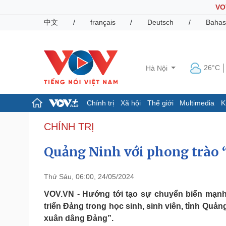
VO
中文
/
français
/
Deutsch
/
Bahas
26°C
Hà Nội
Chính trị
Xã hội
Thế giới
Multimedia
K
Chính trị
Xã hội
CHÍNH TRỊ
Đảng
Tin 24h
Quảng Ninh với phong trào
Tổ chức nhân sự
Dự báo thời tiết
Quốc hội
Giáo dục
Nhận diện sự thật
Dấu ấn VOV
Thứ Sáu, 06:00, 24/05/2024
Việc làm
Biển đảo
VOV.VN - Hướng tới tạo sự chuyển biến mạnh 
triển Đảng trong học sinh, sinh viên, tỉnh Quả
Pháp luật
Quân sự - Quốc phòng
xuân dâng Đảng”.
Vụ án
Vũ khí