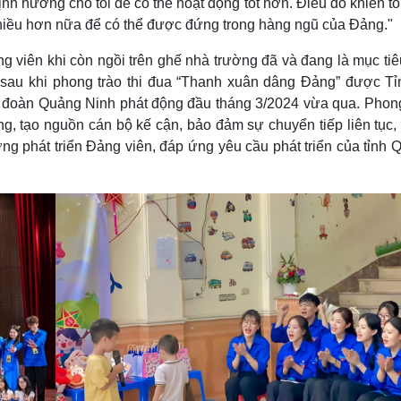
định hướng cho tôi để có thể hoạt động tốt hơn. Điều đó khiến t
 nhiều hơn nữa để có thể được đứng trong hàng ngũ của Đảng."
g viên khi còn ngồi trên ghế nhà trường đã và đang là mục tiê
à sau khi phong trào thi đua “Thanh xuân dâng Đảng” được Tỉ
h đoàn Quảng Ninh phát động đầu tháng 3/2024 vừa qua. Phong
g, tạo nguồn cán bộ kế cận, bảo đảm sự chuyển tiếp liên tục,
ng phát triển Đảng viên, đáp ứng yêu cầu phát triển của tỉnh 