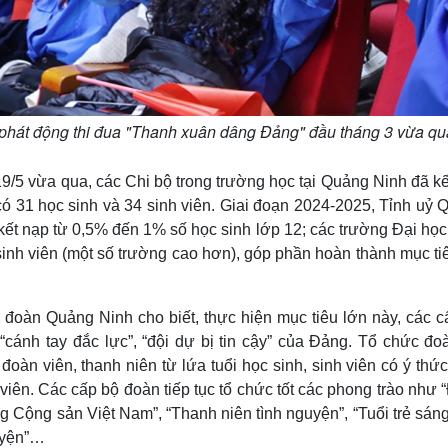
 phát động thi đua "Thanh xuân dâng Đảng" đầu tháng 3 vừa qu
19/5 vừa qua, các Chi bộ trong trường học tại Quảng Ninh đã k
 có 31 học sinh và 34 sinh viên. Giai đoạn 2024-2025, Tỉnh uỷ
t nạp từ 0,5% đến 1% số học sinh lớp 12; các trường Đại họ
ố sinh viên (một số trường cao hơn), góp phần hoàn thành mục ti
đoàn Quảng Ninh cho biết, thực hiện mục tiêu lớn này, các c
 “cánh tay đắc lực”, “đội dự bị tin cậy” của Đảng. Tổ chức đ
 đoàn viên, thanh niên từ lứa tuổi học sinh, sinh viên có ý th
iên. Các cấp bộ đoàn tiếp tục tổ chức tốt các phong trào như
g Cộng sản Việt Nam”, “Thanh niên tình nguyện”, “Tuổi trẻ sáng
 luyện”…