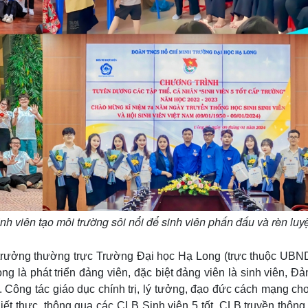
 viên tạo môi trường sôi nổi để sinh viên phấn đấu và rèn luy
trưởng thường trực Trường Đại học Hạ Long (trực thuộc UBND
ng là phát triển đảng viên, đặc biệt đảng viên là sinh viên, Đ
 Công tác giáo dục chính trị, lý tưởng, đạo đức cách mạng cho
ết thực, thông qua các CLB Sinh viên 5 tốt, CLB truyền thông