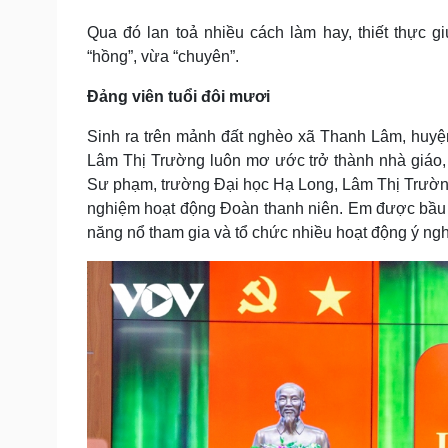
Tin nóng
Việt Nam
Qua đó lan toả nhiều cách làm hay, thiết thực 
Tư vấn luật
Phân tích
“hồng”, vừa “chuyên”.
Đảng viên tuổi đôi mươi
Sức khỏe
Đời sống
Dinh dưỡng - món ngon
Nhà đẹp
Sinh ra trên mảnh đất nghèo xã Thanh Lâm, huyệ
Cây thuốc
Blog
Lâm Thị Trường luôn mơ ước trở thành nhà giáo, 
Sản phụ khoa
Tình yêu - Gia đình
Sư phạm, trường Đại học Hạ Long, Lâm Thị Trường k
Nhi khoa
nghiệm hoạt động Đoàn thanh niên. Em được bầu l
Nam khoa
năng nổ tham gia và tổ chức nhiều hoạt động ý ng
Làm đẹp - giảm cân
Phòng mạch online
Ăn sạch sống khỏe
Cải chính