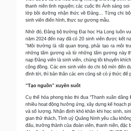
thanh niên tình nguyện; các cuộc thi Ánh sáng soi
lớp bồi dưỡng nhận thức về Đảng… Từng chi bộ k
sinh viên điển hình, thực sự gương mẫu.
Nhờ đó, Đảng bộ trường Đại học Hạ Long luôn vượt
năm 2024 đến nay đã có 20 sinh viên được kết nạp
"Môi trường là rất quan trọng, phải tạo ra môi 
những tấm gương và từ những tấm gương này thì cũ
nạp Đảng viên là sinh viên, chúng tôi khuyến khích
cộng đồng. Các em sinh viên do chi bộ mời đến dự,
đình tới, thì bản thân các em cũng sẽ có ý thức để
“Tạo nguồn” xuyên suốt
Cụ thể hóa phong trào thi đua “Thanh xuân dâng
nhiều hoạt động hưởng ứng, xây dựng kế hoạch phá
và số lượng. Nhận định khó khăn khi học sinh, sinh
gian thử thách, Tỉnh uỷ Quảng Ninh yêu cầu không 
đấu, trưởng thành của đoàn viên, thanh niên, đặc b