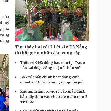
ôi cảm
u của
nh uỷ
 trào
 vững
Quảng
Tìm thấy hài cốt 2 liệt sĩ ở Đà Nẵng
từ thông tin nhân dân cung cấp
Thôn có 95% đồng bào dân tộc Dao ở
Lào Cai được công nhận "Thôn số"
Bộ Y tế chấn chỉnh hoạt động kinh
doanh dược liệu không rõ nguồn gốc
Xác minh làm rõ video bảo mẫu đánh,
bắn dây thun vào chân trẻ mầm non ở
TP.HCM