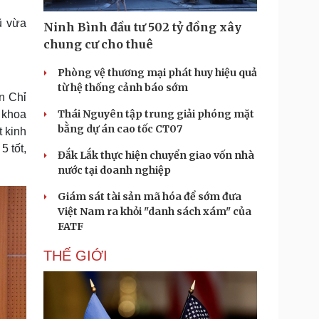
Doanh nghiệp 24h
Tin Công nghệ
ũ vừa
Doanh nhân
Trải nghiệm
Ninh Bình đầu tư 502 tỷ đồng xây
ì cộng đồng
Chuyển đổi số
chung cư cho thuê
Phòng vệ thương mại phát huy hiệu quả
u lịch
Podcast
từ hệ thống cảnh báo sớm
Tư vấn
Câu chuyện thời sự
n Chỉ
Săn Tour
Đọc truyện đêm khuya
Thái Nguyên tập trung giải phóng mặt
 khoa
heck-in
Cửa sổ tình yêu
bằng dự án cao tốc CT07
t kinh
Kể chuyện cho bé
 tốt,
Đắk Lắk thực hiện chuyển giao vốn nhà
Hạt giống tâm hồn
nước tại doanh nghiệp
Giám sát tài sản mã hóa để sớm đưa
Việt Nam ra khỏi "danh sách xám" của
FATF
THẾ GIỚI