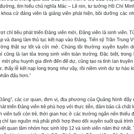
 đường, tìm hiểu chủ nghĩa Mác – Lê nin, tư tưởng Hồ Chí Min
hoa cử đảng viên là giảng viên phát hiện, bồi dưỡng các nh
 chỉ tiêu phát triển Đảng viên mới, Đảng viên là sinh viên. T
 và đang làm thủ tục kết nạp vào Đảng. Tiến sỹ Trần Trung Vỹ
trường thật sự tốt và cởi mở. Chúng tôi thường xuyên tuyên 
ng là lan tỏa trong sinh viên toàn trường. Đặc biệt, trong l
 mời phụ huynh gia đình đến để dự, cũng tạo ra tính lan truyền
 thấy lễ kết nạp long trọng như vậy, rồi niềm vinh dự tự hào k
 phấn đấu hơn."
 Đảng”, các cơ quan, đơn vị, địa phương của Quảng Ninh đẩy
t triển Đảng viên trẻ phù hợp với thực tiễn, đảm bảo cả chất 
 viên tuổi còn trẻ, thời gian học ở các trường ngắn nên thiếu đ
chỉ tạo nguồn mà phải phối hợp theo dõi xuyên suốt quá trìn
iệt quan tâm nhóm học sinh lớp 12 và sinh viên năm thứ nhất.