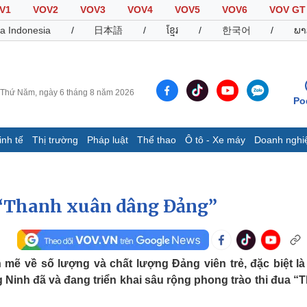
V1
VOV2
VOV3
VOV4
VOV5
VOV6
VOV GT
a Indonesia
/
日本語
/
ខ្មែរ
/
한국어
/
ພາ
Thứ Năm, ngày 6 tháng 8 năm 2026
Po
inh tế
Thị trường
Pháp luật
Thể thao
Ô tô - Xe máy
Doanh nghi
Thế giới
Multimedia
K
Quan sát
Video
B
 “Thanh xuân dâng Đảng”
Cuộc sống đó đây
Ảnh
K
Hồ sơ
E-Magazine
Infographic
mẽ về số lượng và chất lượng Đảng viên trẻ, đặc biệt là
ng Ninh đã và đang triển khai sâu rộng phong trào thi đua “
Thể thao
Ô tô - Xe máy
D
Bóng đá
Ô tô
T