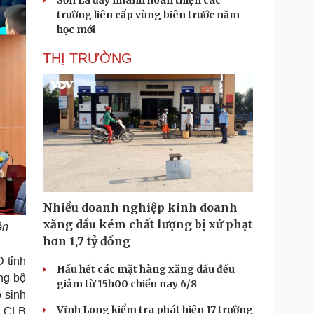
Sơn La đẩy nhanh hoàn thiện các
trường liên cấp vùng biên trước năm
học mới
THỊ TRƯỜNG
Nhiều doanh nghiệp kinh doanh
xăng dầu kém chất lượng bị xử phạt
ện
hơn 1,7 tỷ đồng
 tỉnh
Hầu hết các mặt hàng xăng dầu đều
ảng bộ
giảm từ 15h00 chiều nay 6/8
 sinh
Vĩnh Long kiểm tra phát hiện 17 trường
, CLB