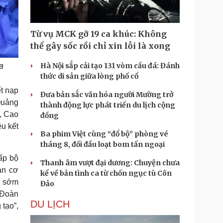
Từ vụ MCK gỡ 19 ca khúc: Không
thể gây sốc rồi chỉ xin lỗi là xong
a
Hà Nội sắp cải tạo 131 vòm cầu đá: Đánh
thức di sản giữa lòng phố cổ
ết nạp
Đưa bản sắc văn hóa người Mường trở
 Quảng
thành động lực phát triển du lịch cộng
c, Cao
đồng
êu kết
Ba phim Việt cùng “đổ bộ” phòng vé
tháng 8, đối đầu loạt bom tấn ngoại
ấp bộ
Thanh âm vượt đại dương: Chuyện chưa
oàn cơ
kể về bản tình ca từ chốn ngục tù Côn
ức sớm
Đảo
 “Đoàn
DU LỊCH
 tạo”,