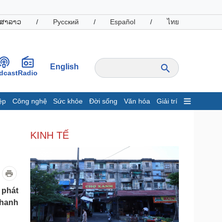
ສາລາວ
/
Русский
/
Español
/
ไทย
English
dcast
Radio
ệp
Công nghệ
Sức khỏe
Đời sống
Văn hóa
Giải trí
inh tế
Thị trường
KINH TẾ
ất động sản
Giá vàng
hởi nghiệp
Tiêu dùng
Tỷ giá
Chứng khoán
Giá cà phê
 phát
Thanh
oanh nghiệp
Công nghệ
hông tin doanh nghiệp
Sành điệu