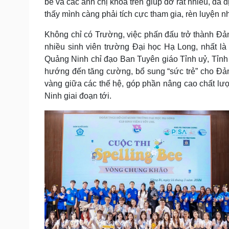
bè và các anh chị khoá trên giúp đỡ rất nhiều, đã 
thấy mình càng phải tích cực tham gia, rèn luyện
Không chỉ có Trường, việc phấn đấu trở thành Đản
nhiều sinh viên trường Đại học Hạ Long, nhất l
Quảng Ninh chỉ đạo Ban Tuyên giáo Tỉnh uỷ, Tỉn
hướng đến tăng cường, bổ sung “sức trẻ” cho Đản
vàng giữa các thế hệ, góp phần nâng cao chất lượ
Ninh giai đoạn tới.