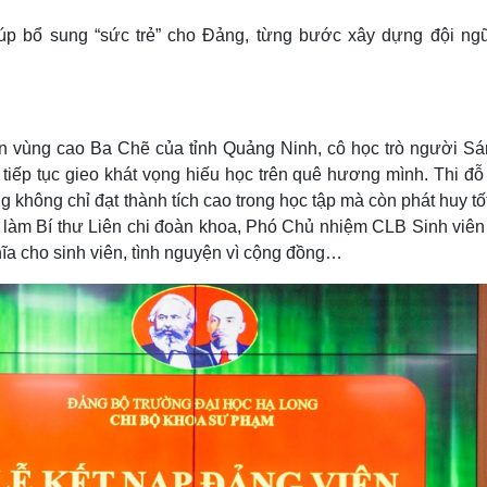
Lịch thi đấu bóng đá
Xe máy
giúp bổ sung “sức trẻ” cho Đảng, từng bước xây dựng đội ng
Thế giới thể thao
Tư vấn
eSports
V
Hậu trường
Văn hóa
Giải trí
D
Sân khấu - Điện ảnh
Nghệ sĩ
n vùng cao Ba Chẽ của tỉnh Quảng Ninh, cô học trò người Sá
Văn học
Thời trang
tiếp tục gieo khát vọng hiếu học trên quê hương mình. Thi đỗ
Âm nhạc
Sao Việt
c
hông chỉ đạt thành tích cao trong học tập mà còn phát huy tố
Di sản
àm Bí thư Liên chi đoàn khoa, Phó Chủ nhiệm CLB Sinh viên 5
hĩa cho sinh viên, tình nguyện vì cộng đồng…