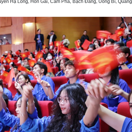
huyên Hạ Long, Hòn Gai, Cẩm Phả, Bạch Đằng, Uông Bí, Quảng