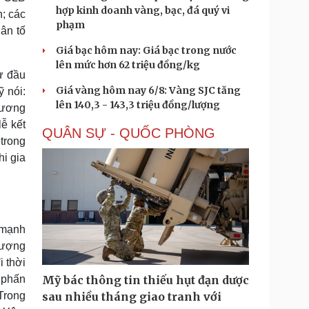
hợp kinh doanh vàng, bạc, đá quý vi
h; các
phạm
ân tố
Giá bạc hôm nay: Giá bạc trong nước
lên mức hơn 62 triệu đồng/kg
ừ đầu
Giá vàng hôm nay 6/8: Vàng SJC tăng
 nói:
lên 140,3 - 143,3 triệu đồng/lượng
dương
ễ kết
QUÂN SỰ - QUỐC PHÒNG
 trong
hi gia
 mạnh
lượng
i thời
h phấn
Mỹ bác thông tin thiếu hụt đạn dược
 Trong
sau nhiều tháng giao tranh với